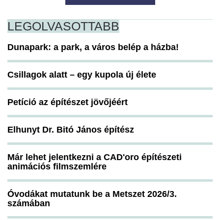
LEGOLVASOTTABB
Dunapark: a park, a város belép a házba!
Csillagok alatt – egy kupola új élete
Petíció az építészet jövőjéért
Elhunyt Dr. Bitó János építész
Már lehet jelentkezni a CAD'oro építészeti
animációs filmszemlére
Óvodákat mutatunk be a Metszet 2026/3.
számában