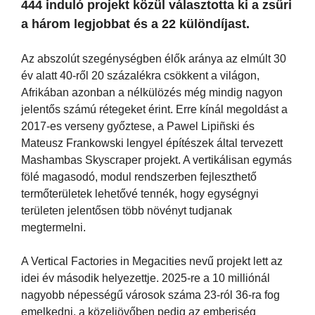
444 induló projekt közül választotta ki a zsűri
a három legjobbat és a 22 különdíjast.
Az abszolút szegénységben élők aránya az elmúlt 30
év alatt 40-ről 20 százalékra csökkent a világon,
Afrikában azonban a nélkülözés még mindig nagyon
jelentős számú rétegeket érint. Erre kínál megoldást a
2017-es verseny győztese, a Pawel Lipiñski és
Mateusz Frankowski lengyel építészek által tervezett
Mashambas Skyscraper projekt. A vertikálisan egymás
fölé magasodó, modul rendszerben fejleszthető
termőterületek lehetővé tennék, hogy egységnyi
területen jelentősen több növényt tudjanak
megtermelni.
A Vertical Factories in Megacities nevű projekt lett az
idei év második helyezettje. 2025-re a 10 milliónál
nagyobb népességű városok száma 23-ról 36-ra fog
emelkedni, a közeljövőben pedig az emberiség