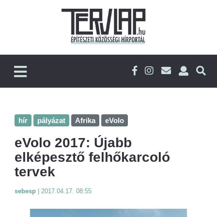
hír
pályázat
Afrika
eVolo
eVolo 2017: Újabb
elképesztő felhőkarcoló
tervek
sebesp
|
2017.04.17. 08:55