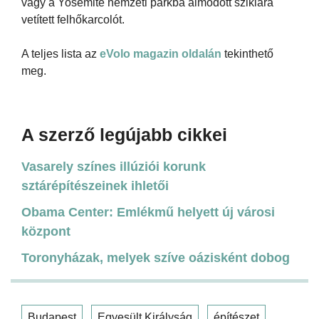
vagy a Yosemite nemzeti parkba álmodott sziklára
vetített felhőkarcolót.
A teljes lista az
eVolo magazin oldalán
tekinthető
meg.
A szerző legújabb cikkei
Vasarely színes illúziói korunk
sztárépítészeinek ihletői
Obama Center: Emlékmű helyett új városi
központ
Toronyházak, melyek szíve oázisként dobog
Budapest
Egyesült Királyság
építészet