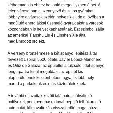
kétharmada is ehhez hasonló megacitykben élhet. A
jelen városaiban a szennyező és zajos gyárakat
többnyire a városok szélén helyezik el, de a jövőben a
megújuló energiákkal üzemelő gyárak akár a városok
központjában is helyet kaphatnának. Ezt szimbolizálja
az amerikai Tianshu Liu és Linshen Xie által
megálmodott projekt.
A verseny bronzérmese a két spanyol építész által
tervezett Espiral 3500 ötlete. Javier López-Menchero
és Ortiz de Salazar az épülettel a túlzsúfolt dél-spanyol
tengerpartra kínál megoldást, az épület kis
alapterületének köszönhetően ugyanis több hely
marad a parkoknak és más közterületeknek.
A további díjazottak között találhatunk átváltozó
boltíveket, pénzbedobásra továbbépülő felhőkarcoló
automatát, klímaváltozás-visszafordító magasházat,