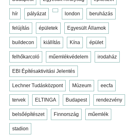
hír
pályázat
london
beruházás
felújítás
épületek
Egyesült Államok
buildecon
kiállítás
Kína
épület
felhőkarcoló
műemlékvédelem
irodaház
EBI Építésaktivitási Jelentés
Lechner Tudásközpont
Múzeum
eecfa
tervek
ELTINGA
Budapest
rendezvény
belsőépítészet
Finnország
műemlék
stadion