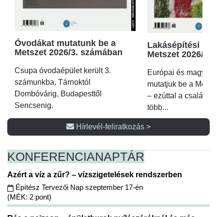
Óvodákat mutatunk be a
Lakásépítési kör
Metszet 2026/3. számában
Metszet 2026/2.
Csupa óvodaépület került 3.
Európai és magyar p
számunkba, Tárnoktól
mutatjuk be a Metsz
Dombóvárig, Budapesttől
– ezúttal a családi 
Sencsenig.
több...
Hírlevél-feliratkozás >
KONFERENCIA
NAPTÁR
Azért a víz a zűr? – vízszigetelések rendszerben
Építész Tervezői Nap szeptember 17-én
(MÉK: 2 pont)