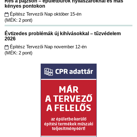
Rés a pajzson – épületburok nyílászáróknál és más
kényes pontokon
Építész Tervezői Nap október 15-én
(MÉK: 2 pont)
Évtizedes problémák új kihívásokkal – tűzvédelem
2026
Építész Tervezői Nap november 12-én
(MÉK: 2 pont)