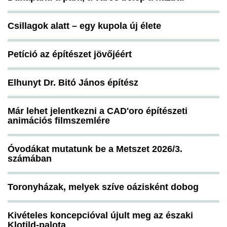
Csillagok alatt – egy kupola új élete
Petíció az építészet jövőjéért
Elhunyt Dr. Bitó János építész
Már lehet jelentkezni a CAD'oro építészeti
animációs filmszemlére
Óvodákat mutatunk be a Metszet 2026/3.
számában
Toronyházak, melyek szíve oázisként dobog
Kivételes koncepcióval újult meg az északi
Klotild-palota