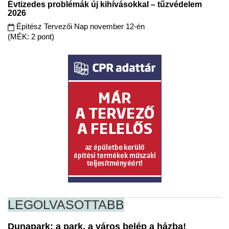
Évtizedes problémák új kihívásokkal – tűzvédelem
2026
Építész Tervezői Nap november 12-én
(MÉK: 2 pont)
LEGOLVASOTTABB
Dunapark: a park, a város belép a házba!