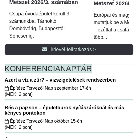
Metszet 2026/3. számában
Metszet 2026/2.
Csupa óvodaépület került 3.
Európai és magyar p
számunkba, Tárnoktól
mutatjuk be a Metsz
Dombóvárig, Budapesttől
– ezúttal a családi 
Sencsenig.
több...
Hírlevél-feliratkozás >
KONFERENCIA
NAPTÁR
Azért a víz a zűr? – vízszigetelések rendszerben
Építész Tervezői Nap szeptember 17-én
(MÉK: 2 pont)
Rés a pajzson – épületburok nyílászáróknál és más
kényes pontokon
Építész Tervezői Nap október 15-én
(MÉK: 2 pont)