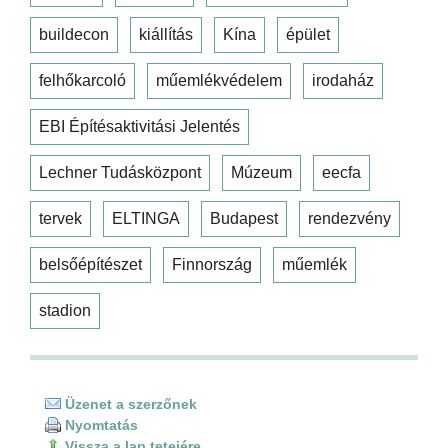
buildecon
kiállítás
Kína
épület
felhőkarcoló
műemlékvédelem
irodaház
EBI Építésaktivitási Jelentés
Lechner Tudásközpont
Múzeum
eecfa
tervek
ELTINGA
Budapest
rendezvény
belsőépítészet
Finnország
műemlék
stadion
Üzenet a szerzőnek
Nyomtatás
Vissza a lap tetejére