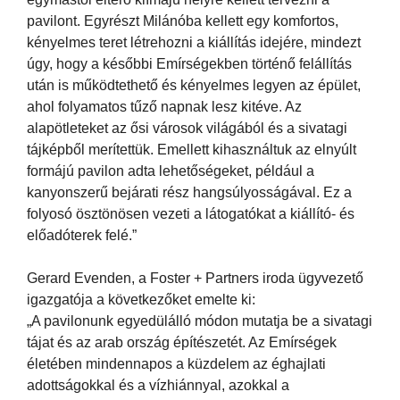
pavilont. Egyrészt Milánóba kellett egy komfortos,
kényelmes teret létrehozni a kiállítás idejére, mindezt
úgy, hogy a későbbi Emírségekben történő felállítás
után is működtethető és kényelmes legyen az épület,
ahol folyamatos tűző napnak lesz kitéve. Az
alapötleteket az ősi városok világából és a sivatagi
tájképből merítettük. Emellett kihasználtuk az elnyúlt
formájú pavilon adta lehetőségeket, például a
kanyonszerű bejárati rész hangsúlyosságával. Ez a
folyosó ösztönösen vezeti a látogatókat a kiállító- és
előadóterek felé.”
Gerard Evenden, a Foster + Partners iroda ügyvezető
igazgatója a következőket emelte ki:
„A pavilonunk egyedülálló módon mutatja be a sivatagi
tájat és az arab ország építészetét. Az Emírségek
életében mindennapos a küzdelem az éghajlati
adottságokkal és a vízhiánnyal, azokkal a