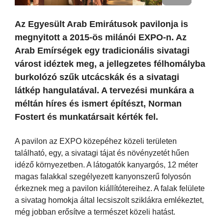
Az Egyesült Arab Emirátusok pavilonja is
megnyitott a 2015-ös milánói EXPO-n. Az
Arab Emírségek egy tradicionális sivatagi
várost idéztek meg, a jellegzetes félhomályba
burkolózó szűk utcácskák és a sivatagi
látkép hangulatával. A tervezési munkára a
méltán híres és ismert építészt, Norman
Fostert és munkatársait kérték fel.
A pavilon az EXPO közepéhez közeli területen
található, egy, a sivatagi tájat és növényzetét hűen
idéző környezetben. A látogatók kanyargós, 12 méter
magas falakkal szegélyezett kanyonszerű folyosón
érkeznek meg a pavilon kiállítótereihez. A falak felülete
a sivatag homokja által lecsiszolt sziklákra emlékeztet,
még jobban erősítve a természet közeli hatást.