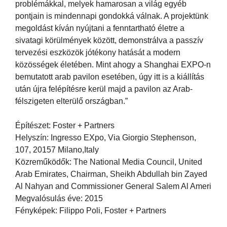
problémákkal, melyek hamarosan a világ egyéb
pontjain is mindennapi gondokká válnak. A projektünk
megoldást kíván nyújtani a fenntartható életre a
sivatagi körülmények között, demonstrálva a passzív
tervezési eszközök jótékony hatását a modern
közösségek életében. Mint ahogy a Shanghai EXPO-n
bemutatott arab pavilon esetében, úgy itt is a kiállítás
után újra felépítésre kerül majd a pavilon az Arab-
félszigeten elterülő országban.”
Építészet: Foster + Partners
Helyszín: Ingresso EXpo, Via Giorgio Stephenson,
107, 20157 Milano,Italy
Közreműködők: The National Media Council, United
Arab Emirates, Chairman, Sheikh Abdullah bin Zayed
Al Nahyan and Commissioner General Salem Al Ameri
Megvalósulás éve: 2015
Fényképek: Filippo Poli, Foster + Partners