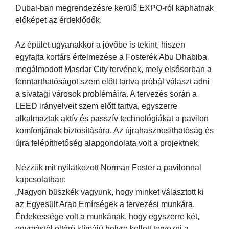
Dubai-ban megrendezésre kerülő EXPO-ról kaphatnak
előképet az érdeklődők.
Az épület ugyanakkor a jövőbe is tekint, hiszen
egyfajta kortárs értelmezése a Fosterék Abu Dhabiba
megálmodott Masdar City tervének, mely elsősorban a
fenntarthatóságot szem előtt tartva próbál választ adni
a sivatagi városok problémáira. A tervezés során a
LEED irányelveit szem előtt tartva, egyszerre
alkalmaztak aktív és passzív technológiákat a pavilon
komfortjának biztosítására. Az újrahasznosíthatóság és
újra felépíthetőség alapgondolata volt a projektnek.
Nézzük mit nyilatkozott Norman Foster a pavilonnal
kapcsolatban:
„Nagyon büszkék vagyunk, hogy minket választott ki
az Egyesült Arab Emírségek a tervezési munkára.
Érdekessége volt a munkának, hogy egyszerre két,
egymástól eltérő klímájú helyre kellett tervezni a