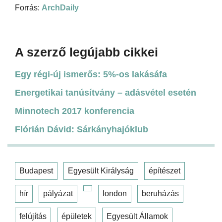
Forrás:
ArchDaily
A szerző legújabb cikkei
Egy régi-új ismerős: 5%-os lakásáfa
Energetikai tanúsítvány – adásvétel esetén
Minnotech 2017 konferencia
Flórián Dávid: Sárkányhajóklub
Budapest
Egyesült Királyság
építészet
hír
pályázat
london
beruházás
felújítás
épületek
Egyesült Államok