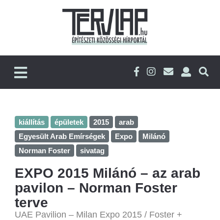
kiállítás
épületek
2015
arab
Egyesült Arab Emírségek
Expo
Milánó
Norman Foster
sivatag
EXPO 2015 Milánó – az arab
pavilon – Norman Foster
terve
UAE Pavilion – Milan Expo 2015 / Foster +