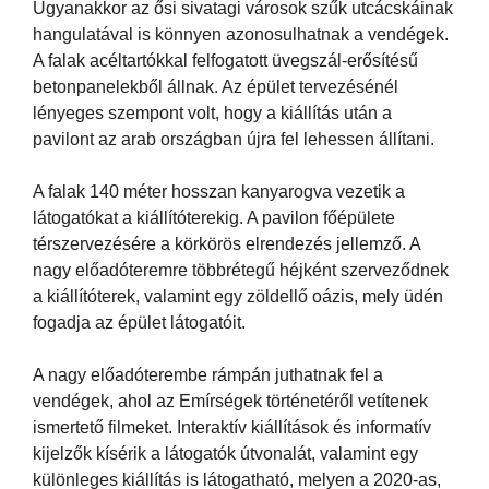
Ugyanakkor az ősi sivatagi városok szűk utcácskáinak
hangulatával is könnyen azonosulhatnak a vendégek.
A falak acéltartókkal felfogatott üvegszál-erősítésű
betonpanelekből állnak. Az épület tervezésénél
lényeges szempont volt, hogy a kiállítás után a
pavilont az arab országban újra fel lehessen állítani.
A falak 140 méter hosszan kanyarogva vezetik a
látogatókat a kiállítóterekig. A pavilon főépülete
térszervezésére a körkörös elrendezés jellemző. A
nagy előadóteremre többrétegű héjként szerveződnek
a kiállítóterek, valamint egy zöldellő oázis, mely üdén
fogadja az épület látogatóit.
A nagy előadóterembe rámpán juthatnak fel a
vendégek, ahol az Emírségek történetéről vetítenek
ismertető filmeket. Interaktív kiállítások és informatív
kijelzők kísérik a látogatók útvonalát, valamint egy
különleges kiállítás is látogatható, melyen a 2020-as,