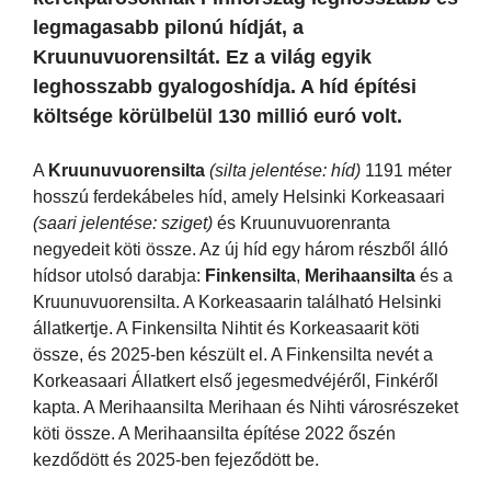
legmagasabb pilonú hídját, a
Kruunuvuorensiltát. Ez a világ egyik
leghosszabb gyalogoshídja. A híd építési
költsége körülbelül 130 millió euró volt.
A
Kruunuvuorensilta
(silta jelentése: híd)
1191 méter
hosszú ferdekábeles híd, amely Helsinki Korkeasaari
(saari jelentése: sziget)
és Kruunuvuorenranta
negyedeit köti össze. Az új híd egy három részből álló
hídsor utolsó darabja:
Finkensilta
,
Merihaansilta
és a
Kruunuvuorensilta. A Korkeasaarin található Helsinki
állatkertje. A Finkensilta Nihtit és Korkeasaarit köti
össze, és 2025-ben készült el. A Finkensilta nevét a
Korkeasaari Állatkert első jegesmedvéjéről, Finkéről
kapta. A Merihaansilta Merihaan és Nihti városrészeket
köti össze. A Merihaansilta építése 2022 őszén
kezdődött és 2025-ben fejeződött be.