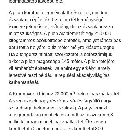
legmagasabb lakóépülete.
A pilon körülbelül egy év alatt készült el, minden
évszakban építették. Ez a finn tél keménységét
ismerve jelentős teljesítmény, de az évszak hossza
miatt szükséges. A pilon alaplemezét egy 250 000
kilogrammos acélketrecbe öntötték, amelyet lánctalpas
daru tett a helyére, a tíz méter mélyre kiásott üregbe.
Ha a tengerszint alatti szerkezetet is beleszámítjuk,
akkor a pilon magassága 145 méter. A pilon tetejére
villámhárítót építettek, valamint egy erkélyt, amely
lehetővé teszi például a repülési akadályvilágítás
karbantartását.
3
A Kruunuvuori hídhoz 22 000 m
betont használtak fel.
A szerkezetek nagy részéhez só- és fagyálló nagy
szilárdságú betonra volt szükség. A pályalemezt
acélgerendákra öntötték, és a hídhoz összesen 5,8
millió kilogramm acélt használtak fel. Összesen
körülbelül 70 acélgerendára és körülbelül 300