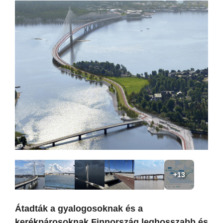
+13
Átadták a gyalogosoknak és a
kerékpárosoknak Finnország leghosszabb és