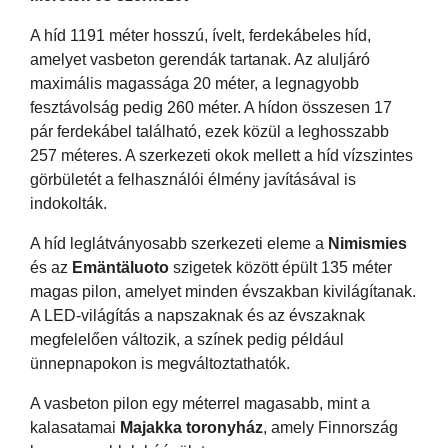
A híd 1191 méter hosszú, ívelt, ferdekábeles híd,
amelyet vasbeton gerendák tartanak. Az aluljáró
maximális magassága 20 méter, a legnagyobb
fesztávolság pedig 260 méter. A hídon összesen 17
pár ferdekábel található, ezek közül a leghosszabb
257 méteres. A szerkezeti okok mellett a híd vízszintes
görbületét a felhasználói élmény javításával is
indokolták.
A híd leglátványosabb szerkezeti eleme a
Nimismies
és az
Emäntäluoto
szigetek között épült 135 méter
magas pilon, amelyet minden évszakban kivilágítanak.
A LED-világítás a napszaknak és az évszaknak
megfelelően változik, a színek pedig például
ünnepnapokon is megváltoztathatók.
A vasbeton pilon egy méterrel magasabb, mint a
kalasatamai
Majakka toronyház
, amely Finnország