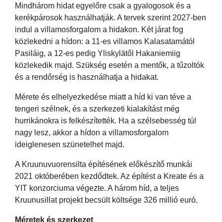
Mindhárom hidat egyelőre csak a gyalogosok és a
kerékpárosok használhatják. A tervek szerint 2027-ben
indul a villamosforgalom a hidakon. Két járat fog
közlekedni a hídon: a 11-es villamos Kalasatamától
Pasiláig, a 12-es pedig Yliskylätől Hakaniemiig
közlekedik majd. Szükség esetén a mentők, a tűzoltók
és a rendőrség is használhatja a hidakat.
Mérete és elhelyezkedése miatt a híd ki van téve a
tengeri szélnek, és a szerkezeti kialakítást még
hurrikánokra is felkészítették. Ha a szélsebesség túl
nagy lesz, akkor a hídon a villamosforgalom
ideiglenesen szünetelhet majd.
A Kruunuvuorensilta építésének előkészítő munkái
2021 októberében kezdődtek. Az építést a Kreate és a
YIT konzorciuma végezte. A három híd, a teljes
Kruunusillat projekt becsült költsége 326 millió euró.
Méretek és szerkezet