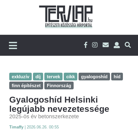
exkluzív
díj
tervek
cikk
gyalogoshíd
híd
finn építészet
Finnország
Gyalogoshíd Helsinki
legújabb nevezetessége
2025-ös év betonszerkezete
Timaffy
|
2026.06.26. 00:55