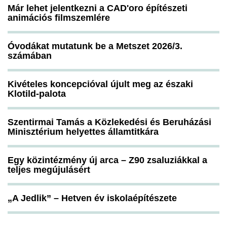
Már lehet jelentkezni a CAD'oro építészeti
animációs filmszemlére
Óvodákat mutatunk be a Metszet 2026/3.
számában
Kivételes koncepcióval újult meg az északi
Klotild-palota
Szentirmai Tamás a Közlekedési és Beruházási
Minisztérium helyettes államtitkára
Egy közintézmény új arca – Z90 zsaluziákkal a
teljes megújulásért
„A Jedlik” – Hetven év iskolaépítészete