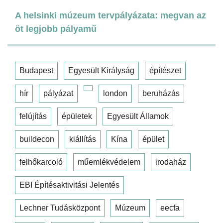
A helsinki múzeum tervpályázata: megvan az
öt legjobb pályamű
Budapest
Egyesült Királyság
építészet
hír
pályázat
london
beruházás
felújítás
épületek
Egyesült Államok
buildecon
kiállítás
Kína
épület
felhőkarcoló
műemlékvédelem
irodaház
EBI Építésaktivitási Jelentés
Lechner Tudásközpont
Múzeum
eecfa