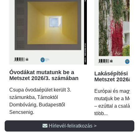
Óvodákat mutatunk be a
Lakásépítési kör
Metszet 2026/3. számában
Metszet 2026/2.
Csupa óvodaépület került 3.
Európai és magyar p
számunkba, Tárnoktól
mutatjuk be a Metsz
Dombóvárig, Budapesttől
– ezúttal a családi 
Sencsenig.
több...
Hírlevél-feliratkozás >