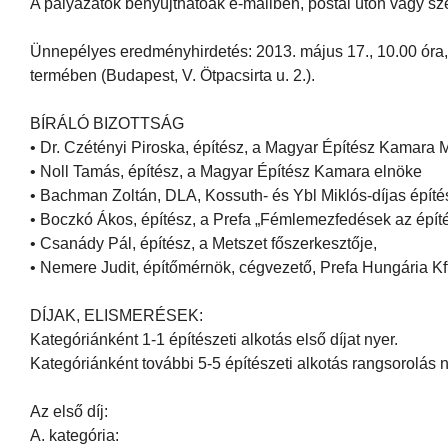
A pályázatok benyújthatóak e-mailben, postai úton vagy sz
Ünnepélyes eredményhirdetés: 2013. május 17., 10.00 óra
termében (Budapest, V. Ötpacsirta u. 2.).
BÍRÁLÓ BIZOTTSÁG
• Dr. Czétényi Piroska, építész, a Magyar Építész Kamara
• Noll Tamás, építész, a Magyar Építész Kamara elnöke
• Bachman Zoltán, DLA, Kossuth- és Ybl Miklós-díjas építé
• Boczkó Ákos, építész, a Prefa „Fémlemezfedések az építés
• Csanády Pál, építész, a Metszet főszerkesztője,
• Nemere Judit, építőmérnök, cégvezető, Prefa Hungária Kft
DÍJAK, ELISMERÉSEK:
Kategóriánként 1-1 építészeti alkotás első díjat nyer.
Kategóriánként további 5-5 építészeti alkotás rangsorolás n
Az első díj:
A. kategória: