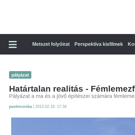
Metszet folyóirat
Perspektíva kisfilmek
Ko
pályázat
Határtalan realitás - Fémlemez
Pályázat a ma és a jövő építészei számára fémleme
pestimonika
|
2013.02.18. 17:34