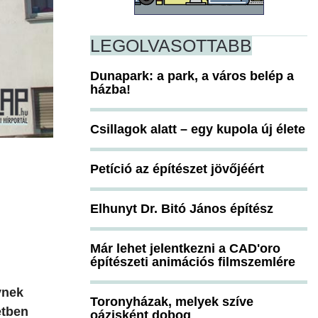
LEGOLVASOTTABB
Dunapark: a park, a város belép a
házba!
Csillagok alatt – egy kupola új élete
Petíció az építészet jövőjéért
Elhunyt Dr. Bitó János építész
Már lehet jelentkezni a CAD'oro
építészeti animációs filmszemlére
ynek
Toronyházak, melyek szíve
etben
oázisként dobog