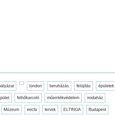
pályázat
london
beruházás
felújítás
épületek
pület
felhőkarcoló
műemlékvédelem
irodaház
Múzeum
eecfa
tervek
ELTINGA
Budapest