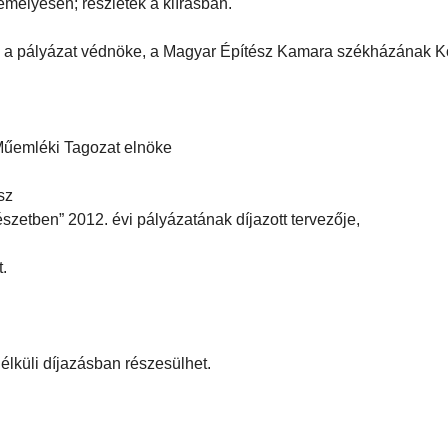
emélyesen; részletek a kiírásban.
, a pályázat védnöke, a Magyar Építész Kamara székházának K
 Műemléki Tagozat elnöke
sz
zetben” 2012. évi pályázatának díjazott tervezője,
.
élküli díjazásban részesülhet.