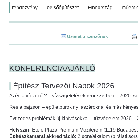
rendezvény
belsőépítészet
Finnország
műeml
Üzenet a szerzőnek
KONFERENCIAAJÁNLÓ
Építész Tervezői Napok 2026
Azért a víz a zűr? – vízszigetelések rendszerben – 2026. s
Rés a pajzson – épületburok nyílászáróknál és más kényes
Évtizedes problémák új kihívásokkal – tűzvédelem 2026 –
Helyszín:
Etele Plaza Prémium Moziterem (1119 Budapest,
Építészkamarai akkreditáció:
2 pont/alkalom (bírálati so