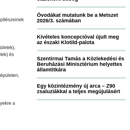
Óvodákat mutatunk be a Metszet
építészeinek
2026/3. számában
Kivételes koncepcióval újult meg
az északi Klotild-palota
ületek),
tek) és
Szentirmai Tamás a Közlekedési és
Beruházási Minisztérium helyettes
államtitkára
zépületen,
Egy közintézmény új arca – Z90
zsaluziákkal a teljes megújulásért
lyekre a