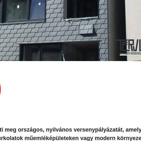
eti meg országos, nyilvános versenypályázatát, amel
burkolatok műemléképületeken vagy modern környez