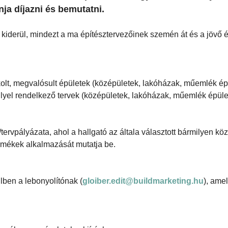
nja díjazni és bemutatni.
l kiderül, mindezt a ma építésztervezőinek szemén át és a jövő 
olt, megvalósult épületek (középületek, lakóházak, műemlék ép
llyel rendelkező tervek (középületek, lakóházak, műemlék épüle
tervpályázata, ahol a hallgató az általa választott bármilyen kö
rmékek alkalmazását mutatja be.
ilben a lebonyolítónak (
gloiber.edit@buildmarketing.hu
), ame