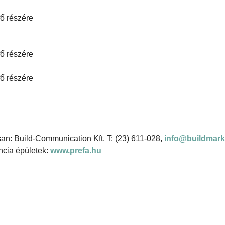
fő részére
fő részére
fő részére
san: Build-Communication Kft. T: (23) 611-028,
info@buildmark
encia épületek:
www.prefa.hu