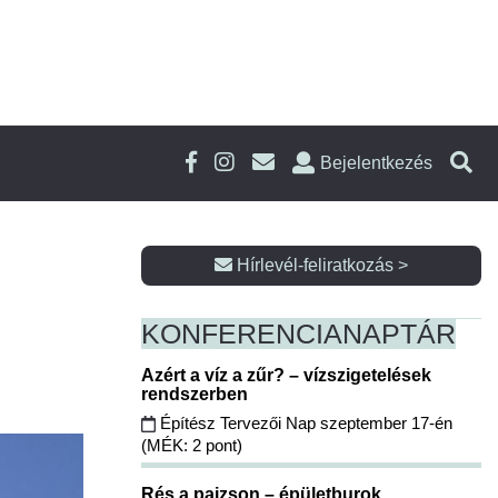
Bejelentkezés
Hírlevél-feliratkozás >
KONFERENCIA
NAPTÁR
Azért a víz a zűr? – vízszigetelések
rendszerben
Építész Tervezői Nap szeptember 17-én
(MÉK: 2 pont)
Rés a pajzson – épületburok