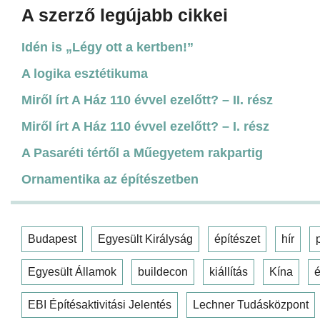
A szerző legújabb cikkei
Idén is „Légy ott a kertben!”
A logika esztétikuma
Miről írt A Ház 110 évvel ezelőtt? – II. rész
Miről írt A Ház 110 évvel ezelőtt? – I. rész
A Pasaréti tértől a Műegyetem rakpartig
Ornamentika az építészetben
Budapest
Egyesült Királyság
építészet
hír
Egyesült Államok
buildecon
kiállítás
Kína
é
EBI Építésaktivitási Jelentés
Lechner Tudásközpont