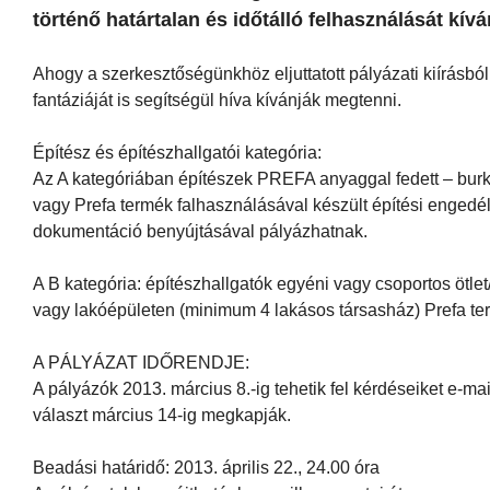
történő határtalan és időtálló felhasználását kívá
Ahogy a szerkesztőségünkhöz eljuttatott pályázati kiírásbó
fantáziáját is segítségül híva kívánják megtenni.
Építész és építészhallgatói kategória:
Az A kategóriában építészek PREFA anyaggal fedett – burk
vagy Prefa termék falhasználásával készült építési engedé
dokumentáció benyújtásával pályázhatnak.
A B kategória: építészhallgatók egyéni vagy csoportos ötlet/
vagy lakóépületen (minimum 4 lakásos társasház) Prefa te
A PÁLYÁZAT IDŐRENDJE:
A pályázók 2013. március 8.-ig tehetik fel kérdéseiket e-ma
választ március 14-ig megkapják.
Beadási határidő: 2013. április 22., 24.00 óra