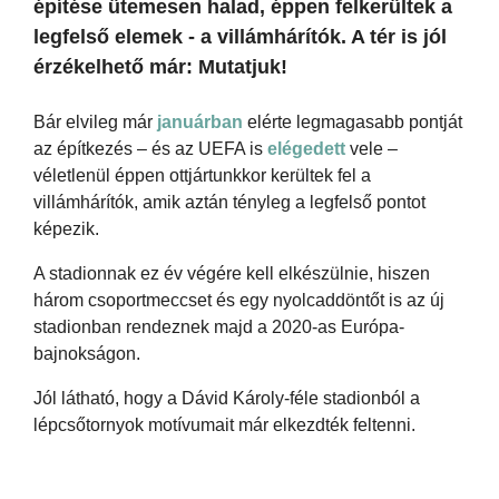
építése ütemesen halad, éppen felkerültek a
legfelső elemek - a villámhárítók. A tér is jól
érzékelhető már: Mutatjuk!
Bár elvileg már
januárban
elérte legmagasabb pontját
az építkezés – és az UEFA is
elégedett
vele –
véletlenül éppen ottjártunkkor kerültek fel a
villámhárítók, amik aztán tényleg a legfelső pontot
képezik.
A stadionnak ez év végére kell elkészülnie, hiszen
három csoportmeccset és egy nyolcaddöntőt is az új
stadionban rendeznek majd a 2020-as Európa-
bajnokságon.
Jól látható, hogy a Dávid Károly-féle stadionból a
lépcsőtornyok motívumait már elkezdték feltenni.