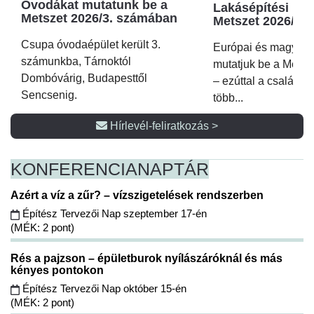
Óvodákat mutatunk be a
Lakásépítési kör
Metszet 2026/3. számában
Metszet 2026/2.
Csupa óvodaépület került 3.
Európai és magyar p
számunkba, Tárnoktól
mutatjuk be a Metsz
Dombóvárig, Budapesttől
– ezúttal a családi 
Sencsenig.
több...
Hírlevél-feliratkozás >
KONFERENCIA
NAPTÁR
Azért a víz a zűr? – vízszigetelések rendszerben
Építész Tervezői Nap szeptember 17-én
(MÉK: 2 pont)
Rés a pajzson – épületburok nyílászáróknál és más
kényes pontokon
Építész Tervezői Nap október 15-én
(MÉK: 2 pont)