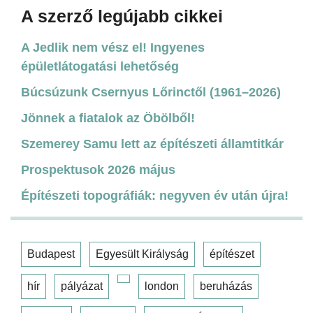
A szerző legújabb cikkei
A Jedlik nem vész el! Ingyenes
épületlátogatási lehetőség
Búcsúzunk Csernyus Lőrinctől (1961–2026)
Jönnek a fiatalok az Öbölből!
Szemerey Samu lett az építészeti államtitkár
Prospektusok 2026 május
Építészeti topográfiák: negyven év után újra!
Budapest
Egyesült Királyság
építészet
hír
pályázat
london
beruházás