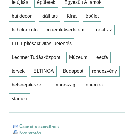
felújítás
épületek
Egyesült Államok
buildecon
kiállítás
Kína
épület
felhőkarcoló
műemlékvédelem
irodaház
EBI Építésaktivitási Jelentés
Lechner Tudásközpont
Múzeum
eecfa
tervek
ELTINGA
Budapest
rendezvény
belsőépítészet
Finnország
műemlék
stadion
Üzenet a szerzőnek
Nyomtatás