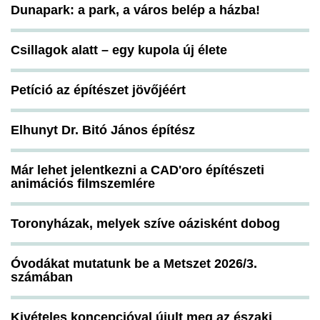
Dunapark: a park, a város belép a házba!
Csillagok alatt – egy kupola új élete
Petíció az építészet jövőjéért
Elhunyt Dr. Bitó János építész
Már lehet jelentkezni a CAD'oro építészeti
animációs filmszemlére
Toronyházak, melyek szíve oázisként dobog
Óvodákat mutatunk be a Metszet 2026/3.
számában
Kivételes koncepcióval újult meg az északi