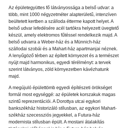
Az épületegyüttes fő látványossága a belső udvar: a
több, mint 1000 négyzetméter alapterületű, intenzíven
beültetett kertben a szálloda étterme kapott helyet. A
belső udvar lefedésére acél tartókra helyezett üvegtető
készül, amely elektromos fűtéssel rendelkezik majd. A
belső udvarra a Weber-ház és a Münnich-ház
szállodai szobái és a Mahart-ház apartmanjai néznek.
A lenyűgöző térben az épített környezet és a természet
nyújt majd harmonikus, egyedi térélményt: a tervek
szerint látványos, zöld környezetben kávézhatunk
majd.
A megújuló épülettömb egyedi építészeti örökséget
formál most egységgé: az épületek korszakuk magas
szintű reprezentációi. A Dorottya utcai egykori
bankszékház historizáló stílusban, az egykori Mahart-
székház szecessziós jegyekkel, a Futura-ház
modernista stílusban épült. A mostani átalakítás