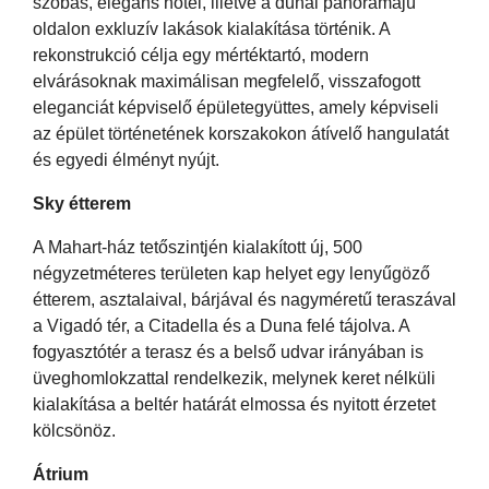
szobás, elegáns hotel, illetve a dunai panorámájú
oldalon exkluzív lakások kialakítása történik. A
rekonstrukció célja egy mértéktartó, modern
elvárásoknak maximálisan megfelelő, visszafogott
eleganciát képviselő épületegyüttes, amely képviseli
az épület történetének korszakokon átívelő hangulatát
és egyedi élményt nyújt.
Sky étterem
A Mahart-ház tetőszintjén kialakított új, 500
négyzetméteres területen kap helyet egy lenyűgöző
étterem, asztalaival, bárjával és nagyméretű teraszával
a Vigadó tér, a Citadella és a Duna felé tájolva. A
fogyasztótér a terasz és a belső udvar irányában is
üveghomlokzattal rendelkezik, melynek keret nélküli
kialakítása a beltér határát elmossa és nyitott érzetet
kölcsönöz.
Átrium