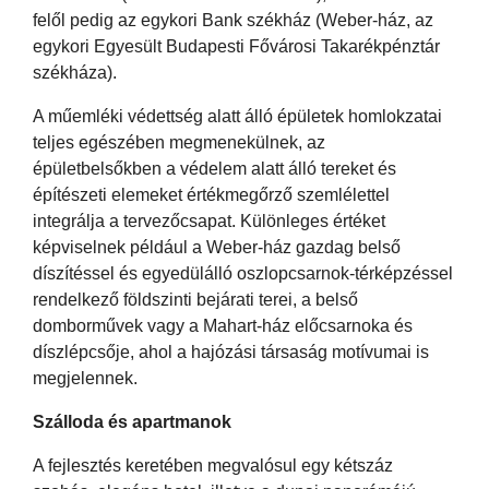
felől pedig az egykori Bank székház (Weber-ház, az
egykori Egyesült Budapesti Fővárosi Takarékpénztár
székháza).
A műemléki védettség alatt álló épületek homlokzatai
teljes egészében megmenekülnek, az
épületbelsőkben a védelem alatt álló tereket és
építészeti elemeket értékmegőrző szemlélettel
integrálja a tervezőcsapat. Különleges értéket
képviselnek például a Weber-ház gazdag belső
díszítéssel és egyedülálló oszlopcsarnok-térképzéssel
rendelkező földszinti bejárati terei, a belső
domborművek vagy a Mahart-ház előcsarnoka és
díszlépcsője, ahol a hajózási társaság motívumai is
megjelennek.
Szálloda és apartmanok
A fejlesztés keretében megvalósul egy kétszáz