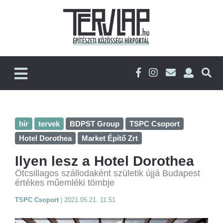
hír
tervek
BDPST Group
TSPC Csoport
Hotel Dorothea
Market Építő Zrt
Ilyen lesz a Hotel Dorothea
Ötcsillagos szállodaként születik újjá Budapest
értékes műemléki tömbje
TSPC Csoport
|
2021.05.21. 11:51