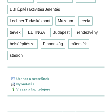
EBI Építésaktivitási Jelentés
Lechner Tudásközpont
Múzeum
eecfa
tervek
ELTINGA
Budapest
rendezvény
belsőépítészet
Finnország
műemlék
stadion
Üzenet a szerzőnek
Nyomtatás
Vissza a lap tetejére