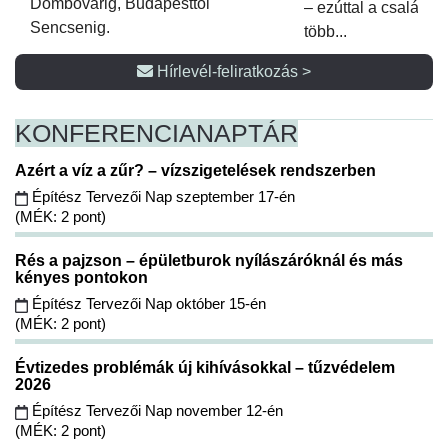
Dombóvárig, Budapesttől
– ezúttal a családi 
Sencsenig.
több...
Hírlevél-feliratkozás >
KONFERENCIA
NAPTÁR
Azért a víz a zűr? – vízszigetelések rendszerben
Építész Tervezői Nap szeptember 17-én
(MÉK: 2 pont)
Rés a pajzson – épületburok nyílászáróknál és más
kényes pontokon
Építész Tervezői Nap október 15-én
(MÉK: 2 pont)
Évtizedes problémák új kihívásokkal – tűzvédelem
2026
Építész Tervezői Nap november 12-én
(MÉK: 2 pont)