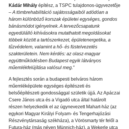
Kádár Mihály
építész, a TSPC tulajdonos-ügyvezetője
–
A tömbrehabilitáció sajátosságaiból adódóan a
három különböző korszak épületei egységes, gondos
bánásmódot igényelnek. A tervezőcsapatunk
egyedülálló kihívásokra mutathatott megoldásokat
többek között a tartószerkezet, épületenergetika, a
tűzvédelem, valamint a hő- és füstelvezetés
szakterületein. Nem kérdés: az olasz-magyar
együttműködésben Budapest egyik látványos
műemlékfelújítása valósul meg.”
A fejlesztés során a budapesti belváros három
műemléképülete egységes építészeti és
belsőépítészeti gondossággal születik újjá. Az Apáczai
Csere János utca és a Vigadó utca által határolt
részen helyezkedik el az úgynevezett Mahart-ház (az
egykori Magyar Királyi Folyam- és Tengerhajózási
Részvénytársaság székháza), a Vörösmarty tér felől a
Futura-ház (más néven Münnich-ház), a Wekerle utca