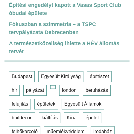
Építési engedélyt kapott a Vasas Sport Club
óbudai épülete
Fókuszban a szimmetria – a TSPC
tervpályázata Debrecenben
A természetközeliség ihlette a HÉV állomás
tervét
Budapest
Egyesült Királyság
építészet
hír
pályázat
london
beruházás
felújítás
épületek
Egyesült Államok
buildecon
kiállítás
Kína
épület
felhőkarcoló
műemlékvédelem
irodaház