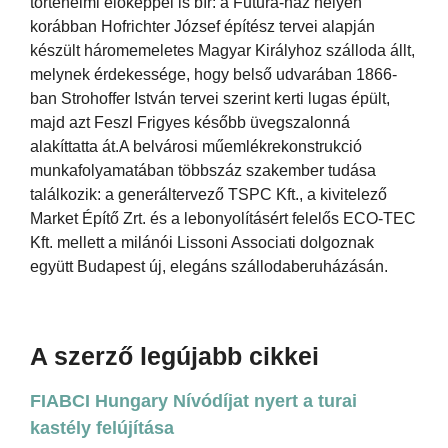
történelmi előképpel is bír: a Futura-ház helyén
korábban Hofrichter József építész tervei alapján
készült háromemeletes Magyar Királyhoz szálloda állt,
melynek érdekessége, hogy belső udvarában 1866-
ban Strohoffer István tervei szerint kerti lugas épült,
majd azt Feszl Frigyes később üvegszalonná
alakíttatta át.A belvárosi műemlékrekonstrukció
munkafolyamatában többszáz szakember tudása
találkozik: a generáltervező TSPC Kft., a kivitelező
Market Építő Zrt. és a lebonyolításért felelős ECO-TEC
Kft. mellett a milánói Lissoni Associati dolgoznak
együtt Budapest új, elegáns szállodaberuházásán.
A szerző legújabb cikkei
FIABCI Hungary Nívódíjat nyert a turai
kastély felújítása