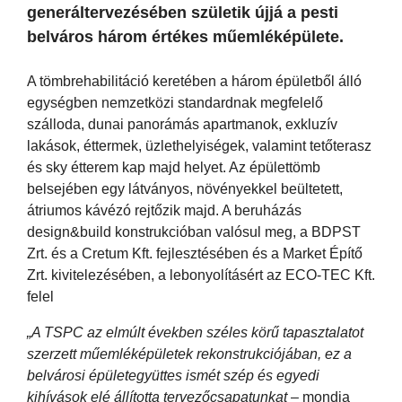
generáltervezésében születik újjá a pesti
belváros három értékes műemléképülete.
A tömbrehabilitáció keretében a három épületből álló
egységben nemzetközi standardnak megfelelő
szálloda, dunai panorámás apartmanok, exkluzív
lakások, éttermek, üzlethelyiségek, valamint tetőterasz
és sky étterem kap majd helyet. Az épülettömb
belsejében egy látványos, növényekkel beültetett,
átriumos kávézó rejtőzik majd. A beruházás
design&build konstrukcióban valósul meg, a BDPST
Zrt. és a Cretum Kft. fejlesztésében és a Market Építő
Zrt. kivitelezésében, a lebonyolításért az ECO-TEC Kft.
felel
„A TSPC az elmúlt években széles körű tapasztalatot
szerzett műemléképületek rekonstrukciójában, ez a
belvárosi épületegyüttes ismét szép és egyedi
kihívások elé állította tervezőcsapatunkat
– mondja