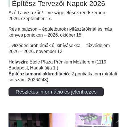
Építész Tervezői Napok 2026
Azért a víz a zűr? – vízszigetelések rendszerben –
2026. szeptember 17.
Rés a pajzson – épületburok nyílászáróknál és más
kényes pontokon – 2026. október 15.
Évtizedes problémák új kihívásokkal – tűzvédelem
2026 – 2026. november 12.
Helyszín:
Etele Plaza Prémium Moziterem (1119
Budapest, Hadak útja 1.)
Építészkamarai akkreditáció:
2 pont/alkalom (bírálati
sorszám: 2026/248)
Részletes információ és jelentkezés