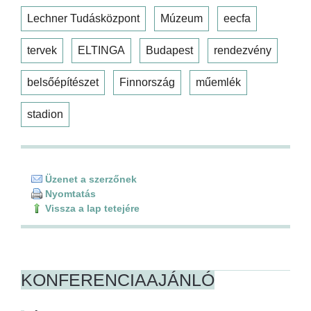
Lechner Tudásközpont
Múzeum
eecfa
tervek
ELTINGA
Budapest
rendezvény
belsőépítészet
Finnország
műemlék
stadion
Üzenet a szerzőnek
Nyomtatás
Vissza a lap tetejére
KONFERENCIAAJÁNLÓ