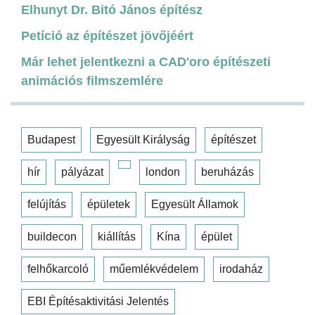
Elhunyt Dr. Bitó János építész
Petíció az építészet jövőjéért
Már lehet jelentkezni a CAD'oro építészeti
animációs filmszemlére
Budapest
Egyesült Királyság
építészet
hír
pályázat
london
beruházás
felújítás
épületek
Egyesült Államok
buildecon
kiállítás
Kína
épület
felhőkarcoló
műemlékvédelem
irodaház
EBI Építésaktivitási Jelentés