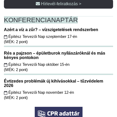
Hírlevél-feliratkozás >
KONFERENCIA
NAPTÁR
Azért a víz a zűr? – vízszigetelések rendszerben
Építész Tervezői Nap szeptember 17-én
(MÉK: 2 pont)
Rés a pajzson – épületburok nyílászáróknál és más
kényes pontokon
Építész Tervezői Nap október 15-én
(MÉK: 2 pont)
Évtizedes problémák új kihívásokkal – tűzvédelem
2026
Építész Tervezői Nap november 12-én
(MÉK: 2 pont)