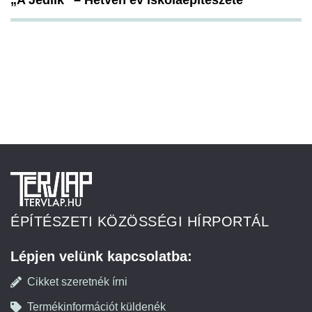
„A Jedlik” – Hetven év iskolaépítészete
ÉPÍTÉSZETI KÖZÖSSÉGI HÍRPORTÁL
Lépjen velünk kapcsolatba:
Cikket szeretnék írni
Termékinformációt küldenék