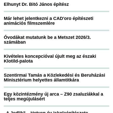
Elhunyt Dr. Bitó János építész
Már lehet jelentkezni a CAD'oro építészeti
animációs filmszemlére
Óvodákat mutatunk be a Metszet 2026/3.
számában
Kivételes koncepcióval újult meg az északi
Klotild-palota
Szentirmai Tamás a Közlekedési és Beruházási
Minisztérium helyettes államtitkára
Egy közintézmény új arca – Z90 zsaluziákkal a
teljes megújulásért