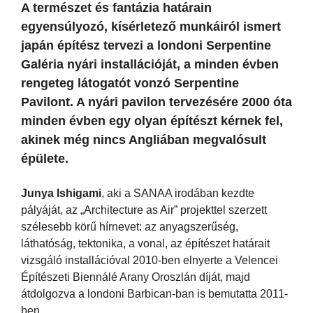
A természet és fantázia határain
egyensúlyozó, kísérletező munkáiról ismert
japán építész tervezi a londoni Serpentine
Galéria nyári installációját, a minden évben
rengeteg látogatót vonzó Serpentine
Pavilont. A nyári pavilon tervezésére 2000 óta
minden évben egy olyan építészt kérnek fel,
akinek még nincs Angliában megvalósult
épülete.
Junya Ishigami
, aki a SANAA irodában kezdte
pályáját, az „Architecture as Air” projekttel szerzett
szélesebb körű hírnevet: az anyagszerűség,
láthatóság, tektonika, a vonal, az építészet határait
vizsgáló installációval 2010-ben elnyerte a Velencei
Építészeti Biennálé Arany Oroszlán díját, majd
átdolgozva a londoni Barbican-ban is bemutatta 2011-
ben.