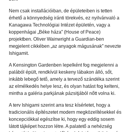
Nem csak installációiban, de épületeiben is tetten
érhető a könnyedség iránti törekvés, ez nyilvánvaló a
Kanagawa Technológiai Intézet épületén, vagy a
koppenhágai „Béke háza” (House of Peace)
projektben. Oliver Wainwright a Guardian-ben
megjelent cikkében „az anyagok mágusának” nevezte
Ishigamit.
A Kensington Gardenben lepelként fog megjelenni a
palából épült, rendkívül keskeny lábakon álló, sőt,
inkább lebegő tető, amely a tervező szándéka szerint
az elmélkedés helye lesz, és olyan hatást fog kelteni,
mintha a galéria parkjának pázsitjából nőtt volna ki.
A terv Ishigami szerint arra tesz kísérletet, hogy a
tradicionális építészetet modern megközelítésekkel és
koncepciókkal egészítse ki, hogy egy eddig sosem
látott tájképet hozzon létre. A palatető a nehézség