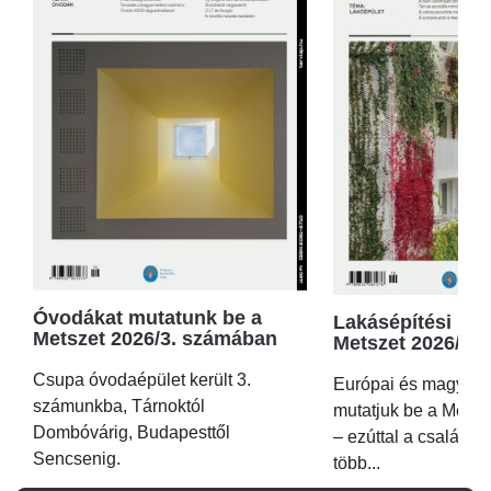
Óvodákat mutatunk be a
Lakásépítési kör
Metszet 2026/3. számában
Metszet 2026/2.
Csupa óvodaépület került 3.
Európai és magyar p
számunkba, Tárnoktól
mutatjuk be a Metsz
Dombóvárig, Budapesttől
– ezúttal a családi 
Sencsenig.
több...