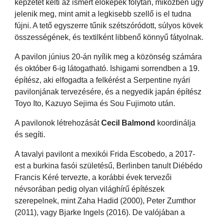
képzetét kelti az ismert előképek folytán, miközben úgy
jelenik meg, mint amit a legkisebb szellő is el tudna
fújni. A tető egyszerre tűnik szétszóródott, súlyos kövek
összességének, és textilként libbenő könnyű fátyolnak.
A pavilon június 20-án nyílik meg a közönség számára
és október 6-ig látogatható. Ishigami sorrendben a 19.
építész, aki elfogadta a felkérést a Serpentine nyári
pavilonjának tervezésére, és a negyedik japán építész
Toyo Ito, Kazuyo Sejima és Sou Fujimoto után.
A pavilonok létrehozását
Cecil Balmond
koordinálja
és segíti.
A tavalyi pavilont a mexikói Frida Escobedo, a 2017-
est a burkina fasói születésű, Berlinben tanult Diébédo
Francis Kéré tervezte, a korábbi évek tervezői
névsorában pedig olyan világhírű építészek
szerepelnek, mint Zaha Hadid (2000), Peter Zumthor
(2011), vagy Bjarke Ingels (2016). De valójában a