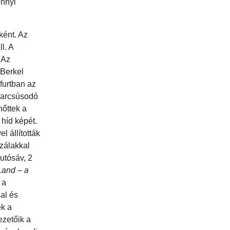
ennyi
ként. Az
l. A
 Az
 Berkel
furtban az
 karcsúsodó
nőttek a
 híd képét.
l állították
szálakkal
utósáv, 2
Land – a
 a
al és
ek a
ezetőik a