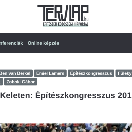
nferenciák
Online képzés
Ben van Berkel
Emiel Lamers
Építészkongresszus
Füleky
k
Zoboki Gábor
 Keleten: Építészkongresszus 20