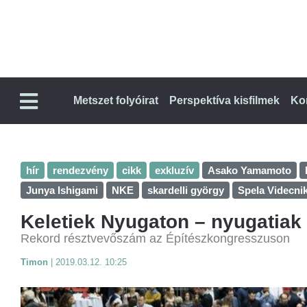
Metszet folyóirat
Perspektíva kisfilmek
Ko
hír
rendezvény
cikk
exkluzív
Asako Yamamoto
Junya Ishigami
NKE
skardelli györgy
Spela Videcni
Keletiek Nyugaton – nyugatiak
Rekord résztvevőszám az Építészkongresszuson
Timon
|
2019.03.12. 10:25