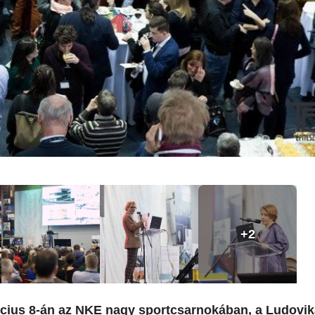
+2
rcius 8-án az NKE nagy sportcsarnokában, a Ludovik