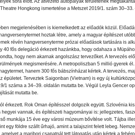
lyek sora előtt. Az átvezető autópályák területének megtakarít
 Theatre Hongkong ismertetése a Metszet 2019/1. szám 30–33. 
ben megjelenésében is kiemelkedett az előadók közül. Előadás
 hangversenytermet hoztak létre, amely a magyar építészet utób
emek révén hangversenyterme prózai előadások tartására is al
egy 40 fős delegáció érkezett hazánkba, hogy odahaza a Müpáh
mondta, hogy nem akarnak angolszász tervezőket. A tervezés előt
örülmények megismerésére. A metropoliszban 5 millió gyerek él.
s nagytermet, hanem 300 fős bábszínházat kértek. A tervezés, ma
épületet. Terveztek Saigonban (Vietnam) is egy új kultúrközpo
19/1 száma a 34–39. oldalán mutatta be. Végül Leyla Gencer o
jítását mutatta be.
ól érkezett. Rok Oman építésszel dolgozik együtt. Szlovénia kis
s hegyei vannak, és építészeti hagyományai is: jellegzetes, fas
 Első munkája 15 éve egy városi múzeum bővítése volt. Tájba ill
t egy földre szállt űrhajó, amint a talajszint felett lebeg. Nemze
amelyet a maribori csapatnál tett látogatás után kértek a fehér