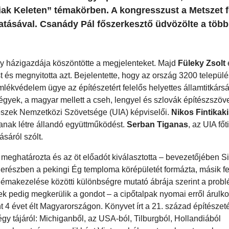
iak Keleten” témakörben. A kongresszust a Metszet f
atásával. Csanády Pál főszerkesztő üdvözölte a több
ny házigazdája köszöntötte a megjelenteket. Majd
Füleky Zsolt
t és megnyitotta azt. Bejelentette, hogy az ország 3200 települ
lékvédelem ügye az építészetért felelős helyettes államtitkársá
égyek, a magyar mellett a cseh, lengyel és szlovák építészszö
észek Nemzetközi Szövetsége (UIA) képviselői.
Nikos Fintikak
anak létre állandó együttműködést.
Serban Tiganas
, az UIA főt
ásáról szólt.
 meghatározta és az öt előadót kiválasztotta – bevezetőjében 
y felerészben a pekingi Ég temploma körépületét formázta, másik f
lémakezelése közötti különbségre mutató ábrája szerint a prob
ek pedig megkerülik a gondot – a cipőtalpak nyomai erről árulk
t 4 évet élt Magyarországon. Könyvet írt a 21. század építészet
gy tájáról: Michiganből, az USA-ból, Tilburgból, Hollandiából