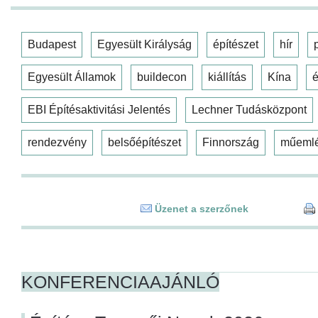
Budapest
Egyesült Királyság
építészet
hír
Egyesült Államok
buildecon
kiállítás
Kína
é
EBI Építésaktivitási Jelentés
Lechner Tudásközpont
rendezvény
belsőépítészet
Finnország
műeml
Üzenet a szerzőnek
KONFERENCIAAJÁNLÓ