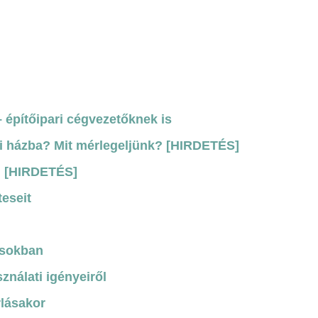
építőipari cégvezetőknek is
ádi házba? Mit mérlegeljünk? [HIRDETÉS]
i? [HIRDETÉS]
teseit
usokban
ználati igényeiről
rlásakor