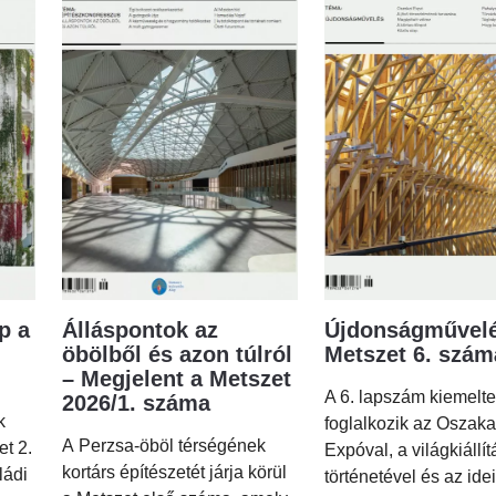
p a
Álláspontok az
Újdonságművelé
öbölből és azon túlról
Metszet 6. szá
– Megjelent a Metszet
A 6. lapszám kiemelt
2026/1. száma
k
foglalkozik az Oszaka
A Perzsa-öböl térségének
et 2.
Expóval, a világkiállí
kortárs építészetét járja körül
ládi
történetével és az idei