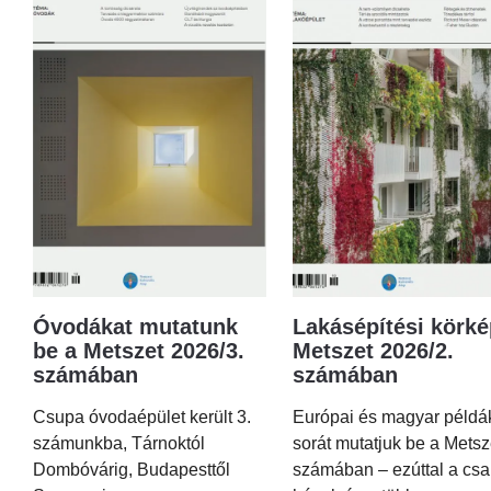
Óvodákat mutatunk
Lakásépítési körké
be a Metszet 2026/3.
Metszet 2026/2.
számában
számában
Csupa óvodaépület került 3.
Európai és magyar példá
számunkba, Tárnoktól
sorát mutatjuk be a Metsz
Dombóvárig, Budapesttől
számában – ezúttal a csa