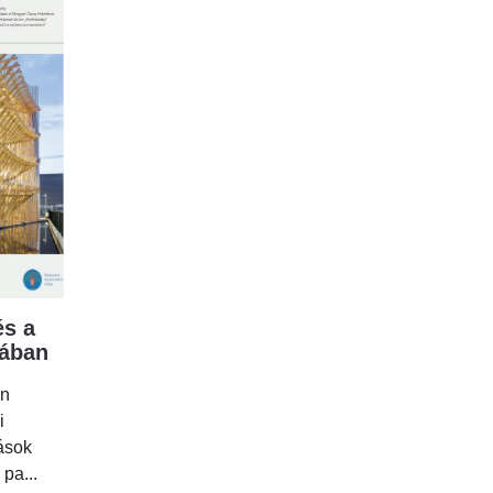
s a
mában
en
i
tások
 pa...