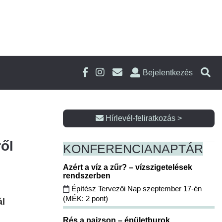
Bejelentkezés
Hírlevél-feliratkozás >
ől
KONFERENCIA
NAPTÁR
Azért a víz a zűr? – vízszigetelések
rendszerben
Építész Tervezői Nap szeptember 17-én
(MÉK: 2 pont)
ál
Rés a pajzson – épületburok