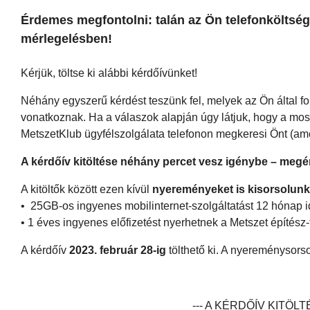
Érdemes megfontolni: talán az Ön telefonköltség
mérlegelésben!
Kérjük, töltse ki alábbi kérdőívünket!
Néhány egyszerű kérdést teszünk fel, melyek az Ön által fo
vonatkoznak. Ha a válaszok alapján úgy látjuk, hogy a mos
MetszetKlub ügyfélszolgálata telefonon megkeresi Önt (am
A kérdőív kitöltése néhány percet vesz igénybe – megér
A kitöltők között ezen kívül
nyereményeket is kisorsolunk
• 25GB-os ingyenes mobilinternet-szolgáltatást 12 hónap i
• 1 éves ingyenes előfizetést nyerhetnek a Metszet építész-f
A kérdőív
2023. február 28-ig
tölthető ki. A nyereménysors
--- A KÉRDŐÍV KITÖL