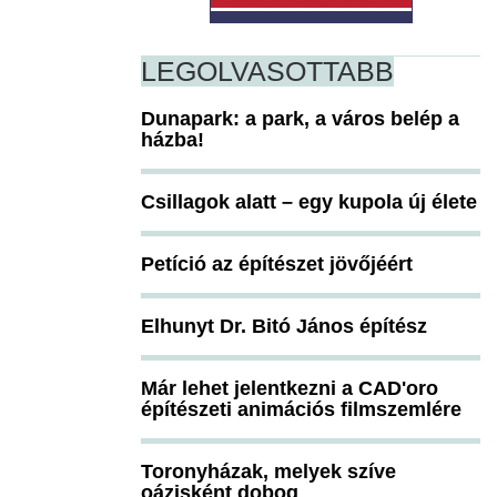
LEGOLVASOTTABB
Dunapark: a park, a város belép a
házba!
Csillagok alatt – egy kupola új élete
Petíció az építészet jövőjéért
Elhunyt Dr. Bitó János építész
Már lehet jelentkezni a CAD'oro
építészeti animációs filmszemlére
Toronyházak, melyek szíve
oázisként dobog