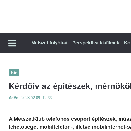
Metszet folyóirat
Perspektíva kisfilmek
Ko
hír
Kérdőív az építészek, mérnökök
AdVe
|
2023.02.09. 12:33
A MetszetKlub telefonos csoport építészek, műs
lehetőséget mobiltelefon-, illetve mobilinternet-