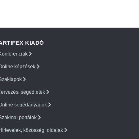
ARTIFEX KIADÓ
Konferenciák
Online képzések
Szaklapok
Tervezési segédletek
Online segédanyagok
Szakmai portálok
Hírlevelek, közösségi oldalak