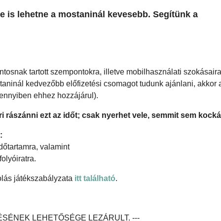
e is lehetne a mostaninál kevesebb. Segítünk a
ntosnak tartott szempontokra, illetve mobilhasználati szokásair
taninál kedvezőbb előfizetési csomagot tudunk ajánlani, akkor 
ennyiben ehhez hozzájárul).
i rászánni ezt az időt; csak nyerhet vele, semmit sem kocká
:
dőtartamra, valamint
olyóiratra.
olás játékszabályzata
itt található
.
TÉSÉNEK LEHETŐSÉGE LEZÁRULT. ---