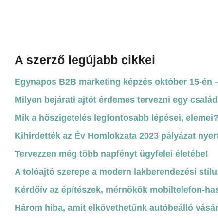
A szerző legújabb cikkei
Egynapos B2B marketing képzés október 15-én – 
Milyen bejárati ajtót érdemes tervezni egy csal
Mik a hőszigetelés legfontosabb lépései, eleme
Kihirdették az Év Homlokzata 2023 pályázat nyer
Tervezzen még több napfényt ügyfelei életébe!
A tolóajtó szerepe a modern lakberendezési stíl
Kérdőív az építészek, mérnökök mobiltelefon-has
Három hiba, amit elkövethetünk autóbeálló vásá