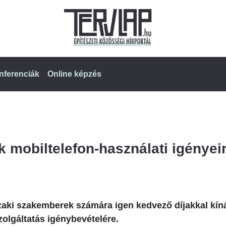
nferenciák
Online képzés
 mobiltelefon-használati igényeir
zaki szakemberek számára igen kedvező díjakkal kín
szolgáltatás igénybevételére.