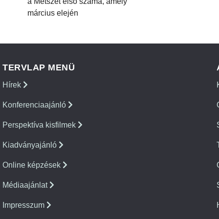
a Metszet első száma, amely
március elején
TERVLAP MENÜ
Hírek
Konferenciaajánló
Perspektíva kisfilmek
Kiadványajánló
Online képzések
Médiaajánlat
Impresszum