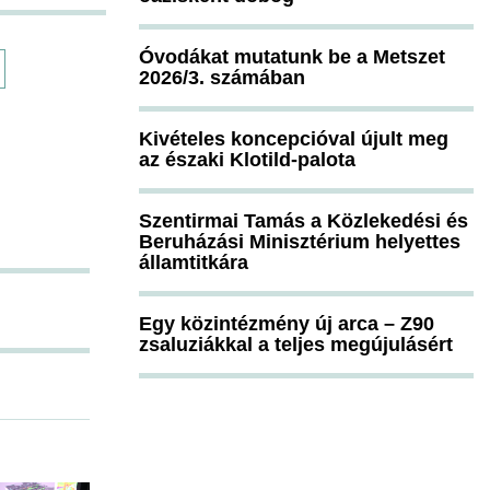
Óvodákat mutatunk be a Metszet
2026/3. számában
Kivételes koncepcióval újult meg
az északi Klotild-palota
Szentirmai Tamás a Közlekedési és
Beruházási Minisztérium helyettes
államtitkára
Egy közintézmény új arca – Z90
zsaluziákkal a teljes megújulásért