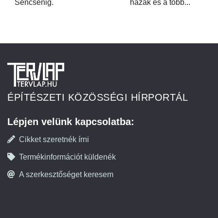
Sencsenig.
házak és a több...
ÉPÍTÉSZETI KÖZÖSSÉGI HÍRPORTÁL
Lépjen velünk kapcsolatba:
Cikket szeretnék írni
Termékinformációt küldenék
A szerkesztőséget keresem