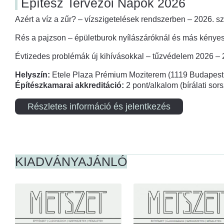
Építész Tervezői Napok 2026
Azért a víz a zűr? – vízszigetelések rendszerben – 2026. s
Rés a pajzson – épületburok nyílászáróknál és más kényes
Évtizedes problémák új kihívásokkal – tűzvédelem 2026 –
Helyszín:
Etele Plaza Prémium Moziterem (1119 Budapest,
Építészkamarai akkreditáció:
2 pont/alkalom (bírálati so
Részletes információ és jelentkezés
KIADVÁNYAJÁNLÓ