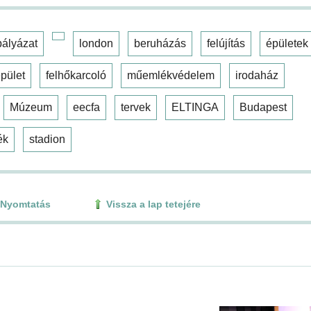
pályázat
london
beruházás
felújítás
épületek
pület
felhőkarcoló
műemlékvédelem
irodaház
Múzeum
eecfa
tervek
ELTINGA
Budapest
ék
stadion
Nyomtatás
Vissza a lap tetejére