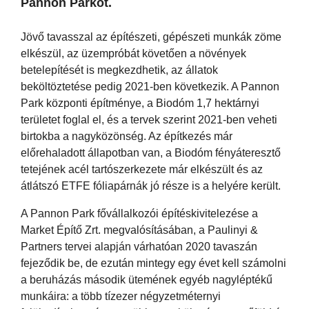
Pannon Parkot.
Jövő tavasszal az építészeti, gépészeti munkák zöme
elkészül, az üzempróbát követően a növények
betelepítését is megkezdhetik, az állatok
beköltöztetése pedig 2021-ben következik. A Pannon
Park központi építménye, a Biodóm 1,7 hektárnyi
területet foglal el, és a tervek szerint 2021-ben veheti
birtokba a nagyközönség. Az építkezés már
előrehaladott állapotban van, a Biodóm fényáteresztő
tetejének acél tartószerkezete már elkészült és az
átlátszó ETFE fóliapárnák jó része is a helyére került.
A Pannon Park fővállalkozói építéskivitelezése a
Market Építő Zrt. megvalósításában, a Paulinyi &
Partners tervei alapján várhatóan 2020 tavaszán
fejeződik be, de ezután mintegy egy évet kell számolni
a beruházás második ütemének egyéb nagyléptékű
munkáira: a több tízezer négyzetméternyi