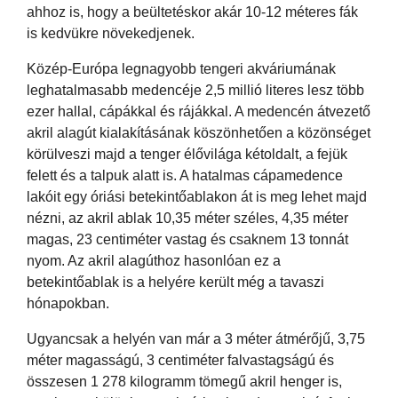
ahhoz is, hogy a beültetéskor akár 10-12 méteres fák
is kedvükre növekedjenek.
Közép-Európa legnagyobb tengeri akváriumának
leghatalmasabb medencéje 2,5 millió literes lesz több
ezer hallal, cápákkal és rájákkal. A medencén átvezető
akril alagút kialakításának köszönhetően a közönséget
körülveszi majd a tenger élővilága kétoldalt, a fejük
felett és a talpuk alatt is. A hatalmas cápamedence
lakóit egy óriási betekintőablakon át is meg lehet majd
nézni, az akril ablak 10,35 méter széles, 4,35 méter
magas, 23 centiméter vastag és csaknem 13 tonnát
nyom. Az akril alagúthoz hasonlóan ez a
betekintőablak is a helyére került még a tavaszi
hónapokban.
Ugyancsak a helyén van már a 3 méter átmérőjű, 3,75
méter magasságú, 3 centiméter falvastagságú és
összesen 1 278 kilogramm tömegű akril henger is,