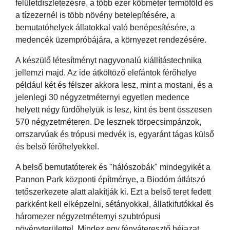
felületdíszletezésre, a több ezer köbméter termőföld és
a tízezernél is több növény betelepítésére, a
bemutatóhelyek állatokkal való benépesítésére, a
medencék üzempróbájára, a környezet rendezésére.
A készülő létesítményt nagyvonalú kiállítástechnika
jellemzi majd. Az ide átköltöző elefántok férőhelye
például két és félszer akkora lesz, mint a mostani, és a
jelenlegi 30 négyzetméternyi egyetlen medence
helyett négy fürdőhelyük is lesz, kint és bent összesen
570 négyzetméteren. De lesznek törpecsimpánzok,
orrszarvúak és trópusi medvék is, egyaránt tágas külső
és belső férőhelyekkel.
A belső bemutatóterek és "hálószobák" mindegyikét a
Pannon Park központi építménye, a Biodóm átlátszó
tetőszerkezete alatt alakítják ki. Ezt a belső teret fedett
parkként kell elképzelni, sétányokkal, állatkifutókkal és
háromezer négyzetméternyi szubtrópusi
növényterülettel. Mindez egy fényáteresztő héjazat