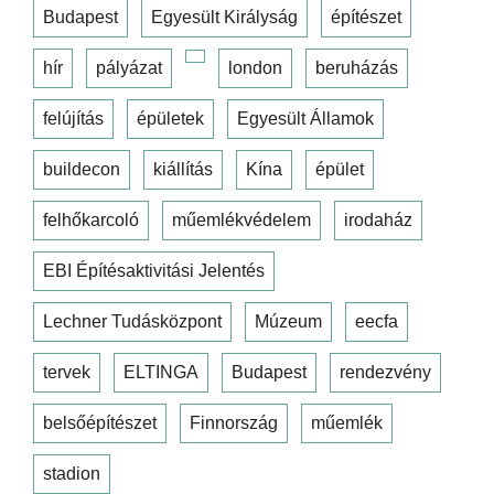
Budapest
Egyesült Királyság
építészet
hír
pályázat
london
beruházás
felújítás
épületek
Egyesült Államok
buildecon
kiállítás
Kína
épület
felhőkarcoló
műemlékvédelem
irodaház
EBI Építésaktivitási Jelentés
Lechner Tudásközpont
Múzeum
eecfa
tervek
ELTINGA
Budapest
rendezvény
belsőépítészet
Finnország
műemlék
stadion