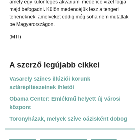
amely egy különleges akváriumi medence vizét fogja
majd befogadni. Külön medencéjük lesz a tengeri
teheneknek, amelyeket eddig még soha nem mutattak
be Magyarországon.
(MTI)
A szerző legújabb cikkei
Vasarely színes illúziói korunk
sztárépítészeinek ihletői
Obama Center: Emlékmű helyett új városi
központ
Toronyházak, melyek szíve oázisként dobog