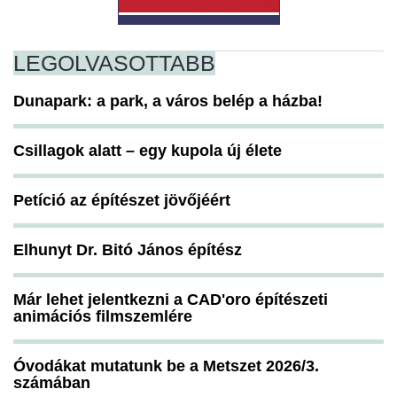
LEGOLVASOTTABB
Dunapark: a park, a város belép a házba!
Csillagok alatt – egy kupola új élete
Petíció az építészet jövőjéért
Elhunyt Dr. Bitó János építész
Már lehet jelentkezni a CAD'oro építészeti
animációs filmszemlére
Óvodákat mutatunk be a Metszet 2026/3.
számában