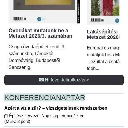
Óvodákat mutatunk be a
Lakásépítési kör
Metszet 2026/3. számában
Metszet 2026/2.
Csupa óvodaépület került 3.
Európai és magyar p
számunkba, Tárnoktól
mutatjuk be a Metsz
Dombóvárig, Budapesttől
– ezúttal a családi 
Sencsenig.
több...
Hírlevél-feliratkozás >
KONFERENCIA
NAPTÁR
Azért a víz a zűr? – vízszigetelések rendszerben
Építész Tervezői Nap szeptember 17-én
(MÉK: 2 pont)