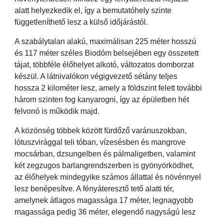
alatt helyezkedik el, így a bemutatóhely szinte
függetleníthető lesz a külső időjárástól.
A szabálytalan alakú, maximálisan 225 méter hosszú
és 117 méter széles Biodóm belsejében egy összetett
tájat, többféle élőhelyet alkotó, változatos domborzat
készül. A látnivalókon végigvezető sétány teljes
hossza 2 kilométer lesz, amely a földszint felett további
három szinten fog kanyarogni, így az épületben hét
felvonó is működik majd.
A közönség többek között fürdőző varánuszokban,
lótuszvirággal teli tóban, vízesésben és mangrove
mocsárban, dzsungelben és pálmaligetben, valamint
két zegzugos barlangrendszerben is gyönyörködhet,
az élőhelyek mindegyike számos állattal és növénnyel
lesz benépesítve. A fényáteresztő tető alatti tér,
amelynek átlagos magassága 17 méter, legnagyobb
magassága pedig 36 méter, elegendő nagyságú lesz