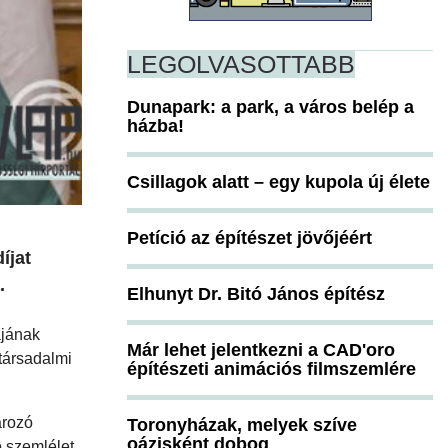
LEGOLVASOTTABB
Dunapark: a park, a város belép a
házba!
Csillagok alatt – egy kupola új élete
Petíció az építészet jövőjéért
íjat
.
Elhunyt Dr. Bitó János építész
ájának
Már lehet jelentkezni a CAD'oro
társadalmi
építészeti animációs filmszemlére
ározó
Toronyházak, melyek szíve
oázisként dobog
ó szemlélet