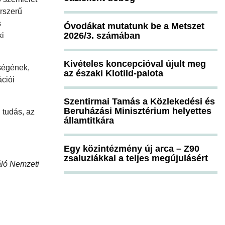
orszerű
s
Óvodákat mutatunk be a Metszet
2026/3. számában
ki
Kivételes koncepcióval újult meg
kségének,
az északi Klotild-palota
ciói
Szentirmai Tamás a Közlekedési és
Beruházási Minisztérium helyettes
 tudás, az
államtitkára
Egy közintézmény új arca – Z90
zsaluziákkal a teljes megújulásért
áló Nemzeti