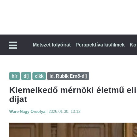
Metszet folyóirat
Perspektíva kisfilmek
Ko
hír
díj
cikk
id. Rubik Ernő-díj
Kiemelkedő mérnöki életmű eli
díjat
Ware-Nagy Orsolya
|
2026.01.30. 10:12