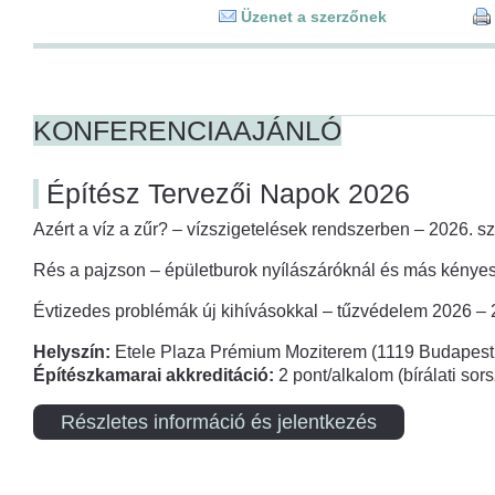
Üzenet a szerzőnek
KONFERENCIAAJÁNLÓ
Építész Tervezői Napok 2026
Azért a víz a zűr? – vízszigetelések rendszerben – 2026. s
Rés a pajzson – épületburok nyílászáróknál és más kényes
Évtizedes problémák új kihívásokkal – tűzvédelem 2026 –
Helyszín:
Etele Plaza Prémium Moziterem (1119 Budapest,
Építészkamarai akkreditáció:
2 pont/alkalom (bírálati so
Részletes információ és jelentkezés