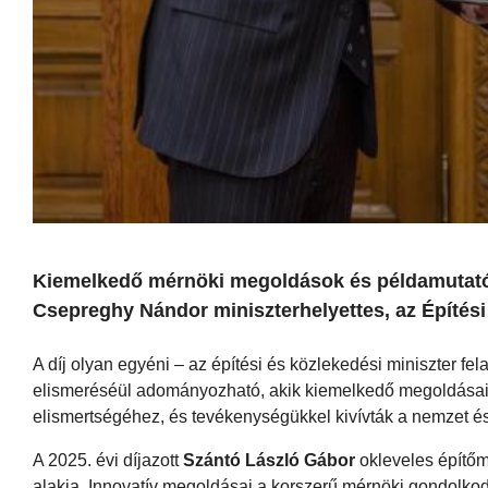
Kiemelkedő mérnöki megoldások és példamutató él
Csepreghy Nándor miniszterhelyettes, az Építési
A díj olyan egyéni – az építési és közlekedési miniszter 
elismeréséül adományozható, akik kiemelkedő megoldásaik
elismertségéhez, és tevékenységükkel kivívták a nemzet 
A 2025. évi díjazott
Szántó László Gábor
okleveles építőm
alakja. Innovatív megoldásai a korszerű mérnöki gondolkod