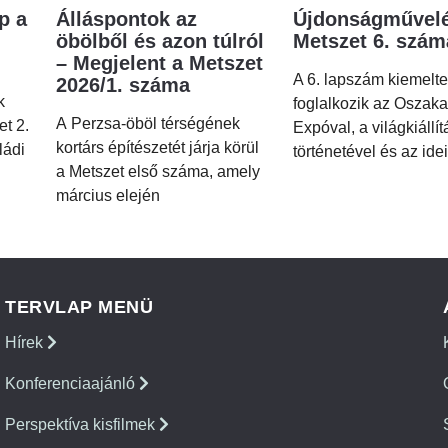
p a
Álláspontok az
Újdonságművelé
öbölből és azon túlról
Metszet 6. szá
– Megjelent a Metszet
A 6. lapszám kiemelt
2026/1. száma
k
foglalkozik az Oszaka
A Perzsa-öböl térségének
et 2.
Expóval, a világkiállí
kortárs építészetét járja körül
ládi
történetével és az idei
a Metszet első száma, amely
március elején
TERVLAP MENÜ
Hírek
Konferenciaajánló
Perspektíva kisfilmek