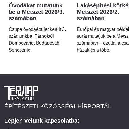
Óvodákat mutatunk
Lakásépítési körké
be a Metszet 2026/3.
Metszet 2026/2.
számában
számában
Csupa óvodaépület került 3.
Európai és magyar példá
számunkba, Tárnoktól
sorát mutatjuk be a Metsz
Dombóvárig, Budapesttől
számában – ezúttal a csa
Sencsenig.
házak és a több...
ÉPÍTÉSZETI KÖZÖSSÉGI HÍRPORTÁL
Lépjen velünk kapcsolatba: