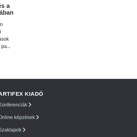
s a
mában
en
i
tások
 pa...
ARTIFEX KIADÓ
Konferenciák
Online képzések
Szaklapok