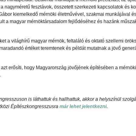
e a nagyméretű fesztávok, összetett szerkezeti kapcsolatok és k
 Gábor kiemelkedő mérnöki életművével, szakmai munkájával é
árult a magyar mérnöktársadalom fejlődéséhez és hazánk műsza
ket a világhírű magyar mérnök, feltaláló és oktató szellemi örö
 maradandó értéket teremtenek és példát mutatnak a jövő generá
 azt erősíti, hogy Magyarország jövőjének építésében a mérnöki
.
gresszuson is láthattuk és hallhattuk, akkor a helyszínül szolg
zetközi Építészkongresszusra
már lehet jelentkezni
.