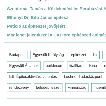
Szentirmai Tamás a Közlekedési és Beruházási Mi
Elhunyt Dr. Bitó János építész
Petíció az építészet jövőjéért
Már lehet jelentkezni a CAD'oro építészeti animá
Budapest
Egyesült Királyság
építészet
hír
Egyesült Államok
buildecon
kiállítás
Kína
é
EBI Építésaktivitási Jelentés
Lechner Tudásközpont
rendezvény
belsőépítészet
Finnország
műeml