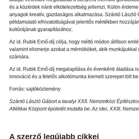
és a közérdek iránti elkötelezettség jellemzi. Külön érdem
anyagok kreatív, gazdaságos alkalmazása. Szántó László
példamutató elhivatottságával jelentős mértékben hozzáj
kultúrájának gyarapításához.
Az id. Rubik Ernő-díj célja, hogy méltó módon állítson emlé
valamint elismerje azokat a mérnököket, akik munkájukkal
számára.
Az id. Rubik Ernő-díj megalapítása és évenkénti átadása is
innováció és a felelős alkotómunka kiemelt szerepet tölt be
Forrás: sajtóközlemény
Szántó László Gábort a tavalyi XXII. Nemzetközi Építészkon
Atlétikai Központ épületét mutatta be. Az idei, XXIII. Nem
A szerző legújabb cikkei