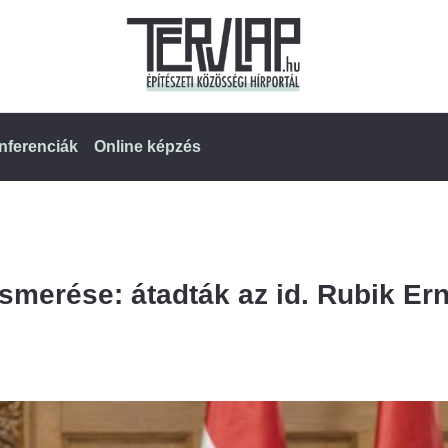
nferenciák
Online képzés
smerése: átadták az id. Rubik Er