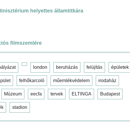
nisztérium helyettes államtitkára
ciós filmszemlére
pályázat
london
beruházás
felújítás
épületek
pület
felhőkarcoló
műemlékvédelem
irodaház
Múzeum
eecfa
tervek
ELTINGA
Budapest
ék
stadion