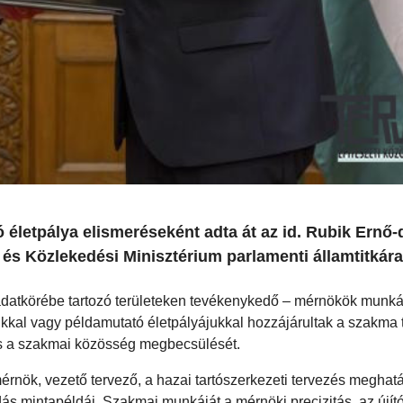
etpálya elismeréseként adta át az id. Rubik Ernő-d
 és Közlekedési Minisztérium parlamenti államtitkára
feladatkörébe tartozó területeken tevékenykedő – mérnökök munk
kal vagy példamutató életpályájukkal hozzájárultak a szakma 
és a szakmai közösség megbecsülését.
érnök, vezető tervező, a hazai tartószerkezeti tervezés meghat
ás mintapéldái. Szakmai munkáját a mérnöki precizitás, az újít