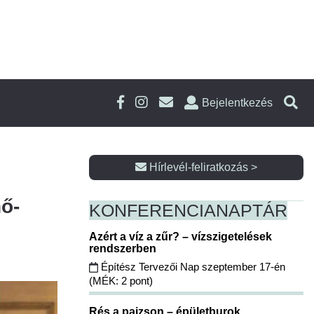
Bejelentkezés
Hírlevél-feliratkozás >
nő-
KONFERENCIA
NAPTÁR
Azért a víz a zűr? – vízszigetelések
rendszerben
Építész Tervezői Nap szeptember 17-én
(MÉK: 2 pont)
Rés a pajzson – épületburok