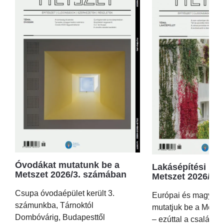
Óvodákat mutatunk be a
Lakásépítési kör
Metszet 2026/3. számában
Metszet 2026/2.
Csupa óvodaépület került 3.
Európai és magyar p
számunkba, Tárnoktól
mutatjuk be a Metsz
Dombóvárig, Budapesttől
– ezúttal a családi 