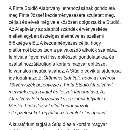
A Finta Stúdió Alapítvány létrehozásának gondolata
még Finta József kezdeményezésére született meg,
céljait és elveit még vele közösen dolgozta ki a Stúdió.
Az Alapítvány az alapítói szándék érvényesítése
mellett egyben tisztelgés életműve és szellemi
öröksége előtt. A kezdeményezés célja, hogy
platformot biztosítson a pályakezdő alkotók számára,
felhívja a figyelmet friss építészeti gondolataikra, és
ezáltal hozzájáruljon a kortárs magyar építészet
folyamatos megújulásához. A Stúdió egyik tulajdonosa
így fogalmazott:
„Örömmel tudatjuk, hogy a Fővárosi
Törvényszék bejegyezte a Finta Stúdió Alapítványt,
melynek célja a fiatal építészek támogatása. Az
Alapítvány létrehozásával szeretnénk folytatni a
Mester, Finta József által körvonalazott
elképzeléseket, egyúttal az ő emlékét is ápolva”.
A kuratórium tagjai a Stúdió és a kortárs magyar