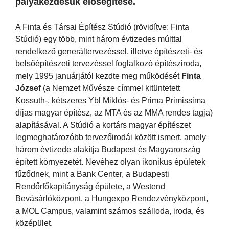
pályakezdésük elősegítése.
A Finta és Társai Építész Stúdió (rövidítve: Finta
Stúdió) egy több, mint három évtizedes múlttal
rendelkező generáltervezéssel, illetve építészeti- és
belsőépítészeti tervezéssel foglalkozó építésziroda,
mely 1995 januárjától kezdte meg működését
Finta
József
(a Nemzet Művésze címmel kitüntetett
Kossuth-, kétszeres Ybl Miklós- és Prima Primissima
díjas magyar építész, az MTA és az MMA rendes tagja)
alapításával. A Stúdió a kortárs magyar építészet
legmeghatározóbb tervezőirodái között ismert, amely
három évtizede alakítja Budapest és Magyarország
épített környezetét. Nevéhez olyan ikonikus épületek
fűződnek, mint a Bank Center, a Budapesti
Rendőrfőkapitányság épülete, a Westend
Bevásárlóközpont, a Hungexpo Rendezvényközpont,
a MOL Campus, valamint számos szálloda, iroda, és
középület.