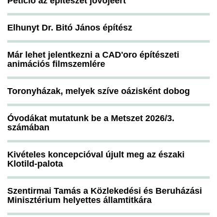
Petíció az építészet jövőjéért
Elhunyt Dr. Bitó János építész
Már lehet jelentkezni a CAD'oro építészeti
animációs filmszemlére
Toronyházak, melyek szíve oázisként dobog
Óvodákat mutatunk be a Metszet 2026/3.
számában
Kivételes koncepcióval újult meg az északi
Klotild-palota
Szentirmai Tamás a Közlekedési és Beruházási
Minisztérium helyettes államtitkára