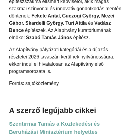
építészszakma elismert képviselői, akik magas
szakmai színvonal és innovatív gondolkodás mentén
döntenek:
Fekete Antal, Guczogi György, Mezei
Gábor, Skardelli György, Turi Attila
és
Vadász
Bence
építészek. Az Alapítvány kuratóriumának
elnöke:
Szabó Tamás János
építész.
Az Alapítvány pályázati kategóriái és a díjazás
részletei 2026 tavaszán kerülnek nyilvánosságra,
ekkor indul el hivatalosan az Alapítvány első
programsorozata is.
Forrás: sajtóközlemény
A szerző legújabb cikkei
Szentirmai Tamás a Közlekedési és
Beruházási Minisztérium helyettes