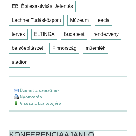
EBI Építésaktivitási Jelentés
Lechner Tudásközpont
Múzeum
eecfa
tervek
ELTINGA
Budapest
rendezvény
belsőépítészet
Finnország
műemlék
stadion
Üzenet a szerzőnek
Nyomtatás
Vissza a lap tetejére
KONFERENCIAAJÁNLÓ