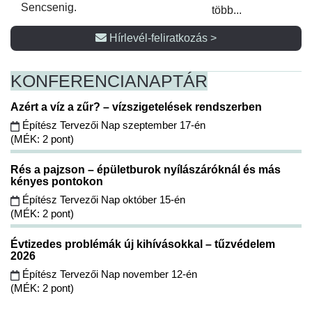
Sencsenig.
több...
Hírlevél-feliratkozás >
KONFERENCIA
NAPTÁR
Azért a víz a zűr? – vízszigetelések rendszerben
Építész Tervezői Nap szeptember 17-én
(MÉK: 2 pont)
Rés a pajzson – épületburok nyílászáróknál és más
kényes pontokon
Építész Tervezői Nap október 15-én
(MÉK: 2 pont)
Évtizedes problémák új kihívásokkal – tűzvédelem
2026
Építész Tervezői Nap november 12-én
(MÉK: 2 pont)