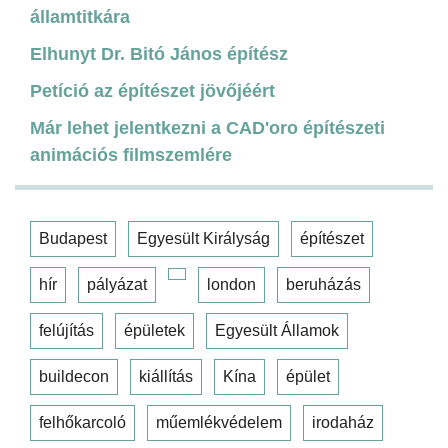
államtitkára
Elhunyt Dr. Bitó János építész
Petíció az építészet jövőjéért
Már lehet jelentkezni a CAD'oro építészeti
animációs filmszemlére
Budapest
Egyesült Királyság
építészet
hír
pályázat
london
beruházás
felújítás
épületek
Egyesült Államok
buildecon
kiállítás
Kína
épület
felhőkarcoló
műemlékvédelem
irodaház