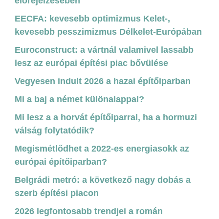
előrejelzésében
EECFA: kevesebb optimizmus Kelet-,
kevesebb pesszimizmus Délkelet-Európában
Euroconstruct: a vártnál valamivel lassabb
lesz az európai építési piac bővülése
Vegyesen indult 2026 a hazai építőiparban
Mi a baj a német különalappal?
Mi lesz a a horvát építőiparral, ha a hormuzi
válság folytatódik?
Megismétlődhet a 2022-es energiasokk az
európai építőiparban?
Belgrádi metró: a következő nagy dobás a
szerb építési piacon
2026 legfontosabb trendjei a román