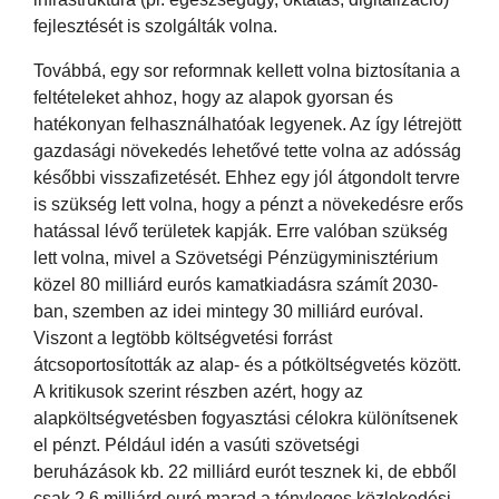
fejlesztését is szolgálták volna.
Továbbá, egy sor reformnak kellett volna biztosítania a
feltételeket ahhoz, hogy az alapok gyorsan és
hatékonyan felhasználhatóak legyenek. Az így létrejött
gazdasági növekedés lehetővé tette volna az adósság
későbbi visszafizetését. Ehhez egy jól átgondolt tervre
is szükség lett volna, hogy a pénzt a növekedésre erős
hatással lévő területek kapják. Erre valóban szükség
lett volna, mivel a Szövetségi Pénzügyminisztérium
közel 80 milliárd eurós kamatkiadásra számít 2030-
ban, szemben az idei mintegy 30 milliárd euróval.
Viszont a legtöbb költségvetési forrást
átcsoportosították az alap- és a pótköltségvetés között.
A kritikusok szerint részben azért, hogy az
alapköltségvetésben fogyasztási célokra különítsenek
el pénzt. Például idén a vasúti szövetségi
beruházások kb. 22 milliárd eurót tesznek ki, de ebből
csak 2,6 milliárd euró marad a tényleges közlekedési