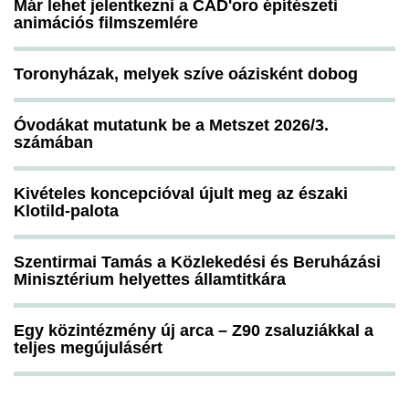
Már lehet jelentkezni a CAD'oro építészeti
animációs filmszemlére
Toronyházak, melyek szíve oázisként dobog
Óvodákat mutatunk be a Metszet 2026/3.
számában
Kivételes koncepcióval újult meg az északi
Klotild-palota
Szentirmai Tamás a Közlekedési és Beruházási
Minisztérium helyettes államtitkára
Egy közintézmény új arca – Z90 zsaluziákkal a
teljes megújulásért