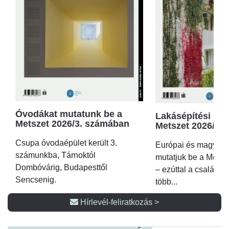
Óvodákat mutatunk be a
Lakásépítési kör
Metszet 2026/3. számában
Metszet 2026/2.
Csupa óvodaépület került 3.
Európai és magyar p
számunkba, Tárnoktól
mutatjuk be a Metsz
Dombóvárig, Budapesttől
– ezúttal a családi 
Sencsenig.
több...
Hírlevél-feliratkozás >