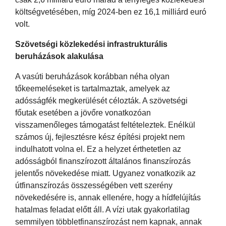
költségvetésében, míg 2024-ben ez 16,1 milliárd euró
volt.
Szövetségi közlekedési infrastrukturális
beruházások alakulása
A vasúti beruházások korábban néha olyan
tőkeemeléseket is tartalmaztak, amelyek az
adósságfék megkerülését célozták. A szövetségi
főutak esetében a jövőre vonatkozóan
visszamenőleges támogatást feltételeztek. Enélkül
számos új, fejlesztésre kész építési projekt nem
indulhatott volna el. Ez a helyzet érthetetlen az
adósságból finanszírozott általános finanszírozás
jelentős növekedése miatt. Ugyanez vonatkozik az
útfinanszírozás összességében vett szerény
növekedésére is, annak ellenére, hogy a hídfelújítás
hatalmas feladat előtt áll. A vízi utak gyakorlatilag
semmilyen többletfinanszírozást nem kapnak, annak