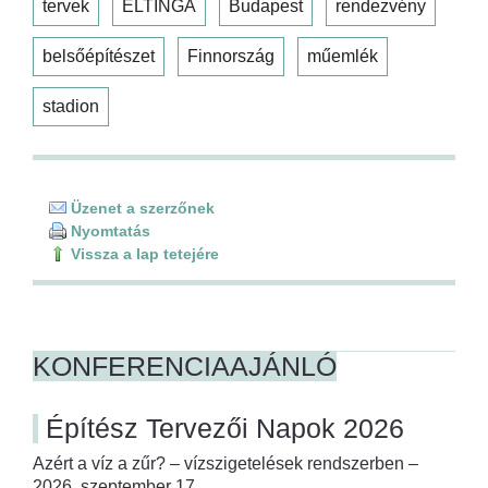
tervek
ELTINGA
Budapest
rendezvény
belsőépítészet
Finnország
műemlék
stadion
Üzenet a szerzőnek
Nyomtatás
Vissza a lap tetejére
KONFERENCIAAJÁNLÓ
Építész Tervezői Napok 2026
Azért a víz a zűr? – vízszigetelések rendszerben –
2026. szeptember 17.