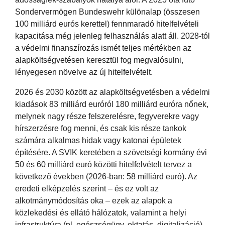
Sondervermögen Bundeswehr különalap (összesen
100 milliárd eurós kerettel) fennmaradó hitelfelvételi
kapacitása még jelenleg felhasználás alatt áll. 2028-tól
a védelmi finanszírozás ismét teljes mértékben az
alapköltségvetésen keresztül fog megvalósulni,
lényegesen növelve az új hitelfelvételt.
2026 és 2030 között az alapköltségvetésben a védelmi
kiadások 83 milliárd euróról 180 milliárd euróra nőnek,
melynek nagy része felszerelésre, fegyverekre vagy
hírszerzésre fog menni, és csak kis része tankok
számára alkalmas hidak vagy katonai épületek
építésére. A SVIK keretében a szövetségi kormány évi
50 és 60 milliárd euró közötti hitelfelvételt tervez a
következő években (2026-ban: 58 milliárd euró). Az
eredeti elképzelés szerint – és ez volt az
alkotmánymódosítás oka – ezek az alapok a
közlekedési és ellátó hálózatok, valamint a helyi
infrastruktúra (pl. egészségügy, oktatás, digitalizáció)