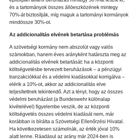
és a tartományok összes állóeszközének mintegy
70%-át biztosítják, míg maguk a tartományi kormányok
mindössze 30%-ot.
Az addicionalitás elvének betartása problémás
A szövetségi kormány nem abszolút vagy valós
számokban, hanem éves arányként határozta meg az
addicionalitás elvének betartását: ha a központi
költségvetésbe tervezett beruházások – a pénzügyi
tranzakciókkal és a védelmi kiadásokkal korrigálva –
elérik a 10%-ot, akkor az addicionalitás elve
teljesítettnek tekintendő. Azt a tényt, hogy az összes
védelmi beruházást (a Bundeswehr különalap
kivételével) figyelembe veszik, de az központi
költségvetés összes védelmi kiadását nem, már
korábban is bírálta a Szövetségi Ellenőrzési Hivatal.
Ha következetesen számolnák, az érték jóval 10%
alatt lenne. Ráadásul az arány már 2024-ben is