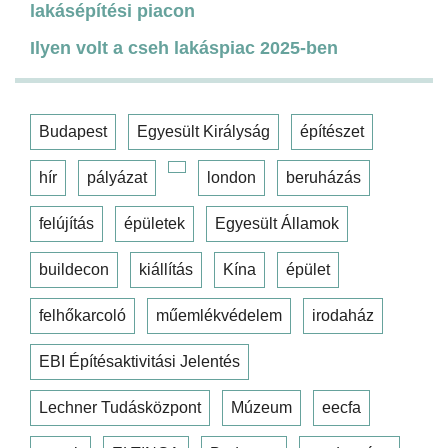
lakásépítési piacon
Ilyen volt a cseh lakáspiac 2025-ben
Budapest
Egyesült Királyság
építészet
hír
pályázat
london
beruházás
felújítás
épületek
Egyesült Államok
buildecon
kiállítás
Kína
épület
felhőkarcoló
műemlékvédelem
irodaház
EBI Építésaktivitási Jelentés
Lechner Tudásközpont
Múzeum
eecfa