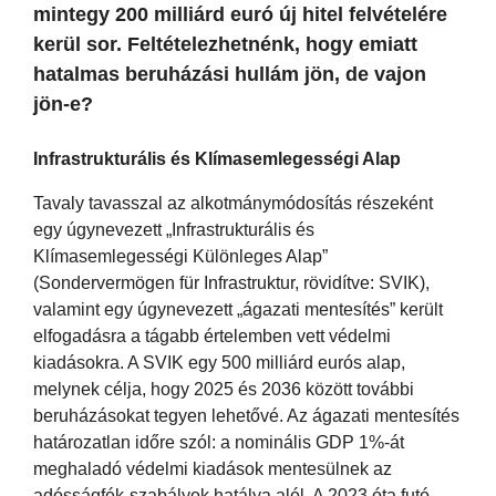
mintegy 200 milliárd euró új hitel felvételére
kerül sor. Feltételezhetnénk, hogy emiatt
hatalmas beruházási hullám jön, de vajon
jön-e?
Infrastrukturális és Klímasemlegességi Alap
Tavaly tavasszal az alkotmánymódosítás részeként
egy úgynevezett „Infrastrukturális és
Klímasemlegességi Különleges Alap”
(Sondervermögen für Infrastruktur, rövidítve: SVIK),
valamint egy úgynevezett „ágazati mentesítés” került
elfogadásra a tágabb értelemben vett védelmi
kiadásokra. A SVIK egy 500 milliárd eurós alap,
melynek célja, hogy 2025 és 2036 között további
beruházásokat tegyen lehetővé. Az ágazati mentesítés
határozatlan időre szól: a nominális GDP 1%-át
meghaladó védelmi kiadások mentesülnek az
adósságfék-szabályok hatálya alól. A 2023 óta futó