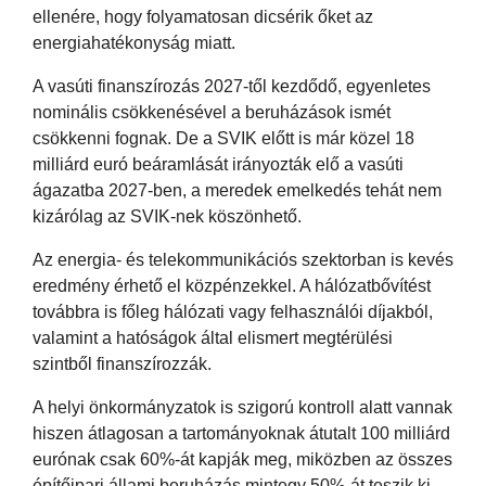
ellenére, hogy folyamatosan dicsérik őket az
energiahatékonyság miatt.
A vasúti finanszírozás 2027-től kezdődő, egyenletes
nominális csökkenésével a beruházások ismét
csökkenni fognak. De a SVIK előtt is már közel 18
milliárd euró beáramlását irányozták elő a vasúti
ágazatba 2027-ben, a meredek emelkedés tehát nem
kizárólag az SVIK-nek köszönhető.
Az energia- és telekommunikációs szektorban is kevés
eredmény érhető el közpénzekkel. A hálózatbővítést
továbbra is főleg hálózati vagy felhasználói díjakból,
valamint a hatóságok által elismert megtérülési
szintből finanszírozzák.
A helyi önkormányzatok is szigorú kontroll alatt vannak
hiszen átlagosan a tartományoknak átutalt 100 milliárd
eurónak csak 60%-át kapják meg, miközben az összes
építőipari állami beruházás mintegy 50%-át teszik ki,