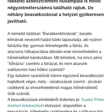
rákkeltő azbesztcement hullámpala is millió
négyzetméterszámra található rajtuk. De
néhány beavatkozással a helyzet gyökeresen
javítható.
A németül találóan "Barakkenklimának", barakk-
klímának nevezett hatást bárki tapasztalja, aki nyáron
faházba lép: gyorsan felmelegedik a faház, és
alacsony hőkapacitása délután-este elviselhetetlen a
hőmérséklet kánikulában. Mit tehetünk, ha nincs pénz
"kőházra" cserélni a faházat, és nem akarunk
soktízezres havi hűtési számlát?
Egy balatoni nyaralónál három egyszerű beavatkozást
hajtottunk végre, mely - várakozások szerint - jócskán
csökkenti az elviselhetetlenül magas hőmérsékletű
órák számát.
A beavatkozások elméletéről érdemes pl.
Szabó Péter
doktori értekezését
elolvasni: alapvetően a
besugárzás, hőterhelés csökkentése és a hőkapacitás