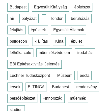
Budapest
Egyesült Királyság
építészet
hír
pályázat
london
beruházás
felújítás
épületek
Egyesült Államok
buildecon
kiállítás
Kína
épület
felhőkarcoló
műemlékvédelem
irodaház
EBI Építésaktivitási Jelentés
Lechner Tudásközpont
Múzeum
eecfa
tervek
ELTINGA
Budapest
rendezvény
belsőépítészet
Finnország
műemlék
stadion