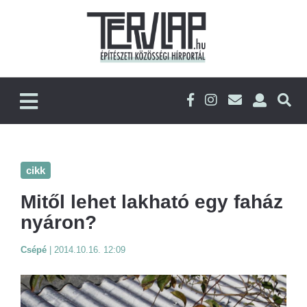
cikk
Mitől lehet lakható egy faház
nyáron?
Csépé
|
2014.10.16. 12:09