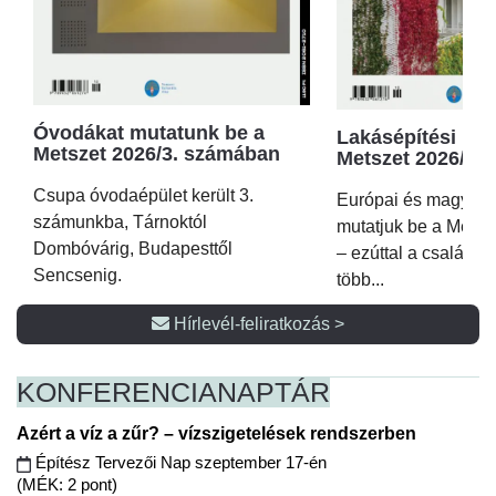
Óvodákat mutatunk be a
Lakásépítési kör
Metszet 2026/3. számában
Metszet 2026/2.
Csupa óvodaépület került 3.
Európai és magyar p
számunkba, Tárnoktól
mutatjuk be a Metsz
Dombóvárig, Budapesttől
– ezúttal a családi 
Sencsenig.
több...
Hírlevél-feliratkozás >
KONFERENCIA
NAPTÁR
Azért a víz a zűr? – vízszigetelések rendszerben
Építész Tervezői Nap szeptember 17-én
(MÉK: 2 pont)