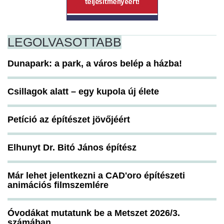
LEGOLVASOTTABB
Dunapark: a park, a város belép a házba!
Csillagok alatt – egy kupola új élete
Petíció az építészet jövőjéért
Elhunyt Dr. Bitó János építész
Már lehet jelentkezni a CAD'oro építészeti
animációs filmszemlére
Óvodákat mutatunk be a Metszet 2026/3.
számában