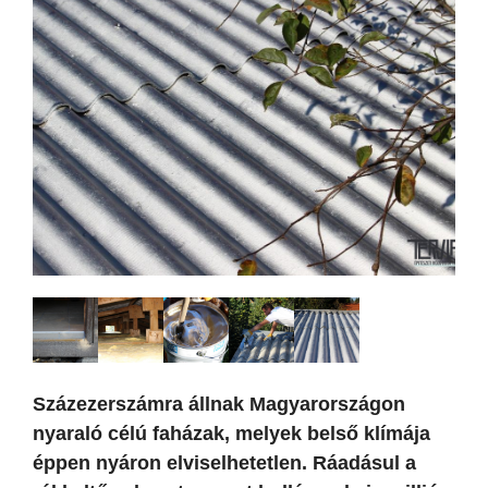
Százezerszámra állnak Magyarországon
nyaraló célú faházak, melyek belső klímája
éppen nyáron elviselhetetlen. Ráadásul a