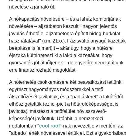
növelése a járható út.
A hőkapacitás növelésére – és a faház komfortjának
növelésére – aljzatbeton készült, "nagyon jelentős
javulás érhető el aljzatbetonra épített hideg-burkolat
használatával" (i.m. 21.o.). Fázisváltó anyagú kazetták
beépítése is felmerült – akár úgy, hogy a hűtésre
éjszaka kültérreteszi ki a lakó a kazettákat, hogy
gyorsan és jól áthűljenek – de egyelőre nem találtunk
erre finanszírozható megoldást.
A hőterhelés csökkentésére két beavatkozást tettünk:
egyrészt hagyományos módszerekkel a tető
átszellőzését javítottuk, és a "padlásteret" a lakótértől
elhőszigeteltük (ez ici-picit a hőtárolóképességet is
javította), másrészt a tetőfelület hővisszaverő-
képességét javítottuk. Utóbbit, a nemzetközi
irodalomban "
cool roof
"-nak nevezett elv mentén, az
"albedo" érték növelésével értük el. Ezt a gyakorlatban