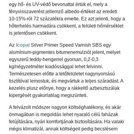
egy hő- és UV-védő bevonattal értük el, mely a
fényvisszaverést jellemző albedo-értéket az eredeti
10-15%-ról 72 százalékra emelte. Ez azt jelenti, hogy a
hőterhelés harmadára csökkent, a felületi hőmérséklet
is jelentősen csökkent.
Az
Icopal
Silver Primer Speed Varnish SBS egy
alumínium-pigmentes bitumenemulziót jelent, melyet
egyszerű teddy-hengerrel gyorsan, 0,2-0,3
kg/négyzetméter kiadóssággal lehet felvinni.
Természetesen előtte a tetőfelületet nagynyomású
tisztítóval lemostuk, és megvártuk a teljes száradást. A
kezelés plusz előnye, hogy a rákkeltő azbesztszálak
kipergését gyakorlatilag megszünteti.
A felvázolt módszer nagyon költséghatékony, és akár
önmagában is megoldás lehet nyaraló célú faházak
felújítására, nyári komfortjának biztosítására. Ha valaki
mégis klimatizál, annak költségeit pedig becslésem