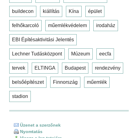
buildecon
kiállítás
Kína
épület
felhőkarcoló
műemlékvédelem
irodaház
EBI Építésaktivitási Jelentés
Lechner Tudásközpont
Múzeum
eecfa
tervek
ELTINGA
Budapest
rendezvény
belsőépítészet
Finnország
műemlék
stadion
Üzenet a szerzőnek
Nyomtatás
Vissza a lap tetejére