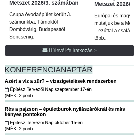
Metszet 2026/3. számában
Metszet 2026/2.
Csupa óvodaépület került 3.
Európai és magyar p
számunkba, Tárnoktól
mutatjuk be a Metsz
Dombóvárig, Budapesttől
– ezúttal a családi 
Sencsenig.
több...
Hírlevél-feliratkozás >
KONFERENCIA
NAPTÁR
Azért a víz a zűr? – vízszigetelések rendszerben
Építész Tervezői Nap szeptember 17-én
(MÉK: 2 pont)
Rés a pajzson – épületburok nyílászáróknál és más
kényes pontokon
Építész Tervezői Nap október 15-én
(MÉK: 2 pont)