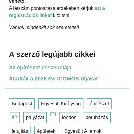
vehető
.
A létszám pontosítása érdekében kérjük
ezt a
regisztrációs linket
kitölteni.
Várunk mindenkit sok szeretettel!
A szerző legújabb cikkei
Az építészet esszenciája
Átadták a 2026 évi ICOMOS-díjakat
Budapest
Egyesült Királyság
építészet
hír
pályázat
london
beruházás
felújítás
épületek
Egyesült Államok