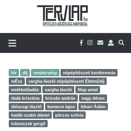
hír
díj
rendezvény
népépítészeti konferencia
mÉsz
vargha lászló népépítészeti Életműdíj
emlékelőadás
vargha lászló
filep antal
deák krisztina
krizsán andrás
nagy dénes
diószegi lászló
kemecsi lajos
bihari Ádám
badik-szabó dániel
pörzse szilvia
trávniczek gergő