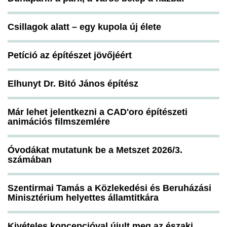
Csillagok alatt – egy kupola új élete
Petíció az építészet jövőjéért
Elhunyt Dr. Bitó János építész
Már lehet jelentkezni a CAD'oro építészeti
animációs filmszemlére
Óvodákat mutatunk be a Metszet 2026/3.
számában
Szentirmai Tamás a Közlekedési és Beruházási
Minisztérium helyettes államtitkára
Kivételes koncepcióval újult meg az északi