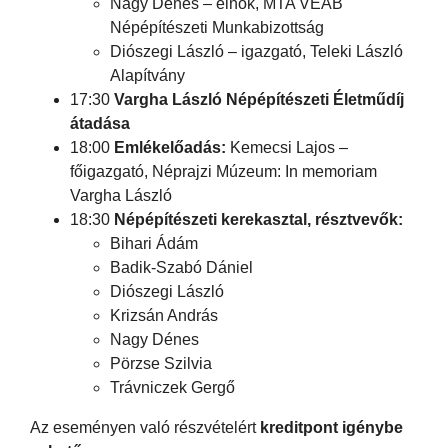
Nagy Dénes – elnök, MTA VEAB
Népépítészeti Munkabizottság
Diószegi László – igazgató, Teleki László
Alapítvány
17:30
Vargha László Népépítészeti Életműdíj
átadása
18:00
Emlékelőadás:
Kemecsi Lajos –
főigazgató, Néprajzi Múzeum: In memoriam
Vargha László
18:30
Népépítészeti kerekasztal, r
észtvevők:
Bihari Ádám
Badik-Szabó Dániel
Diószegi László
Krizsán András
Nagy Dénes
Pörzse Szilvia
Trávniczek Gergő
Az eseményen való részvételért
kreditpont igénybe