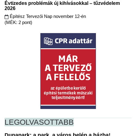
Évtizedes problémák új kihívásokkal – tűzvédelem
2026
Építész Tervezői Nap november 12-én
(MÉK: 2 pont)
LEGOLVASOTTABB
Dunapark: a park, a város belép a házba!