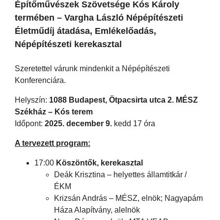
Építőművészek Szövetsége Kós Károly
termében – Vargha László Népépítészeti
Életműdíj átadása, Emlékelőadás,
Népépítészeti kerekasztal
Szeretettel várunk mindenkit a Népépítészeti
Konferenciára.
Helyszín:
1088 Budapest, Ötpacsirta utca 2. MÉSZ
Székház – Kós terem
Időpont:
2025. december 9.
kedd 17 óra
A tervezett program:
17:00
Köszöntők, kerekasztal
Deák Krisztina – helyettes államtitkár /
ÉKM
Krizsán András – MÉSZ, elnök; Nagyapám
Háza Alapítvány, alelnök