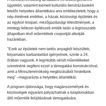
ügyekért, valamint kiemelt kulturális beruházásokért
felelős helyettes államtitkára arra emlékeztetett, hogy a
nép életének emlékei, a házak, közösségi épületek és
az egykori kisipari, mezőgazdasági létesítmények, a
mintegy kétezer építészeti emlék talán a legrosszabb
állapotban lévő műemlékek csoportját alkotják
hazánkban.
"Ezek az épületek nem tartós anyagból készültek,
folyamatos karbantartást igényelnek, szinte a 24.
órában vagyunk. A leginkább sérült műemlékeket
szeretnénk segíteni ezzel a támogatási konstrukcióval,
amit a Miniszterelnökség megbízásából hirdettünk
meg" –magyarázta a helyettes államtitkár.
A program újdonsága, hogy magánszemélyek és
közösségek egyaránt pályázhatnak a tulajdonukban
álló műemlék felújításának támogatására.