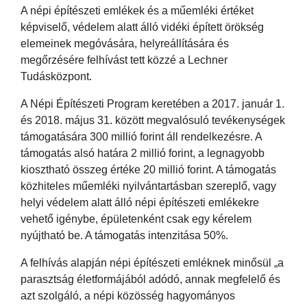
A népi építészeti emlékek és a műemléki értéket
képviselő, védelem alatt álló vidéki épített örökség
elemeinek megóvására, helyreállítására és
megőrzésére felhívást tett közzé a Lechner
Tudásközpont.
A Népi Építészeti Program keretében a 2017. január 1.
és 2018. május 31. között megvalósuló tevékenységek
támogatására 300 millió forint áll rendelkezésre. A
támogatás alsó határa 2 millió forint, a legnagyobb
kiosztható összeg értéke 20 millió forint. A támogatás
közhiteles műemléki nyilvántartásban szereplő, vagy
helyi védelem alatt álló népi építészeti emlékekre
vehető igénybe, épületenként csak egy kérelem
nyújtható be. A támogatás intenzitása 50%.
A felhívás alapján népi építészeti emléknek minősül „a
parasztság életformájából adódó, annak megfelelő és
azt szolgáló, a népi közösség hagyományos