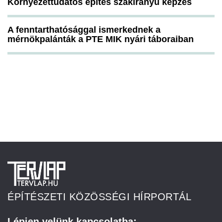
Környezettudatos építés szakirányú képzés
A fenntarthatósággal ismerkednek a
mérnökpalánták a PTE MIK nyári táboraiban
ÉPÍTÉSZETI KÖZÖSSÉGI HÍRPORTÁL
Lépjen velünk kapcsolatba: