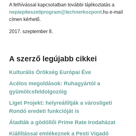
A felhívással kapcsolatban további tájékoztatás a
nepiepiteszetiprogram@lechnerkozpont
.hu e-mail
címen kérhető.
2017. szeptember 8.
A szerző legújabb cikkei
Kulturális Örökség Európai Éve
Acélos megoldások: Ruhagyártól a
gyümölcsfeldolgozóig
Liget Projekt: helyreállítják a városligeti
Rondó eredeti funkcióját is
Átadták a gödöllői Prime Rate Irodaházat
Kiállítással emlékeznek a Pesti Vigadó