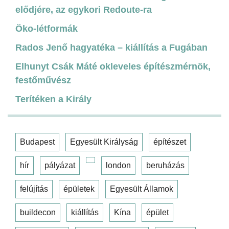
elődjére, az egykori Redoute-ra
Öko-létformák
Rados Jenő hagyatéka – kiállítás a Fugában
Elhunyt Csák Máté okleveles építészmérnök,
festőművész
Terítéken a Király
Budapest
Egyesült Királyság
építészet
hír
pályázat
london
beruházás
felújítás
épületek
Egyesült Államok
buildecon
kiállítás
Kína
épület