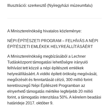
Illusztráció: szerkesztő (Nyíregyházi múzeumfalu)
A Miniszterelnökség hivatalos közleménye:
NÉPI ÉPÍTÉSZETI PROGRAM – FELHÍVÁS A NÉPI
ÉPÍTÉSZETI EMLÉKEK HELYREÁLLÍTÁSÁÉRT
A Miniszterelnökség megbízásából a Lechner
Tudásközpont támogatási lehetőségre irányuló
felhívást tett közzé a népi építészeti emlékek
helyreállításáért. A vidéki épített örökség megóvását,
megőrzését és fenntartását célzó, 300 millió forint
keretösszegű Népi Építészeti Programban az
elnyerhető támogatás mértéke legfeljebb 20 millió
forint, a támogatás intenzitása 50%. A kérelem beadási
határideje 2017. október 9.