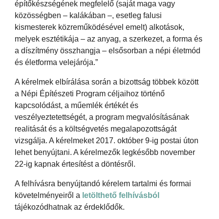
építőkészségének megfelelő (saját maga vagy
közösségben – kalákában –, esetleg falusi
kismesterek közreműködésével emelt) alkotások,
melyek esztétikája – az anyag, a szerkezet, a forma és
a díszítmény összhangja – elsősorban a népi életmód
és életforma velejárója.”
A kérelmek elbírálása során a bizottság többek között
a Népi Építészeti Program céljaihoz történő
kapcsolódást, a műemlék értékét és
veszélyeztetettségét, a program megvalósításának
realitását és a költségvetés megalapozottságát
vizsgálja. A kérelmeket 2017. október 9-ig postai úton
lehet benyújtani. A kérelmezők legkésőbb november
22-ig kapnak értesítést a döntésről.
A felhívásra benyújtandó kérelem tartalmi és formai
követelményeiről a
letölthető felhívásból
tájékozódhatnak az érdeklődők.