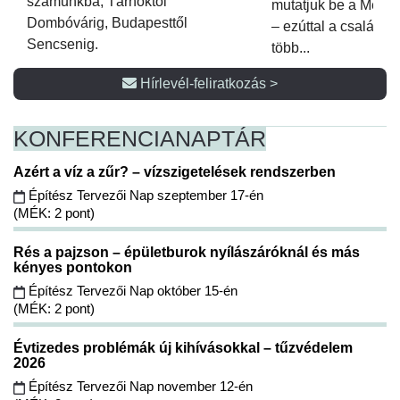
számunkba, Tárnoktól
mutatjuk be a Metsz
Dombóvárig, Budapesttől
– ezúttal a családi 
Sencsenig.
több...
Hírlevél-feliratkozás >
KONFERENCIA
NAPTÁR
Azért a víz a zűr? – vízszigetelések rendszerben
Építész Tervezői Nap szeptember 17-én
(MÉK: 2 pont)
Rés a pajzson – épületburok nyílászáróknál és más
kényes pontokon
Építész Tervezői Nap október 15-én
(MÉK: 2 pont)
Évtizedes problémák új kihívásokkal – tűzvédelem
2026
Építész Tervezői Nap november 12-én