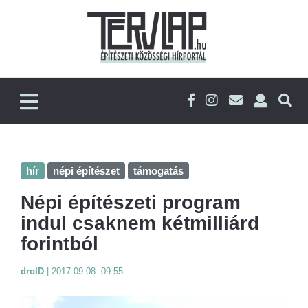
hír
népi építészet
támogatás
Népi építészeti program
indul csaknem kétmilliárd
forintból
droID
|
2017.09.08. 09:55