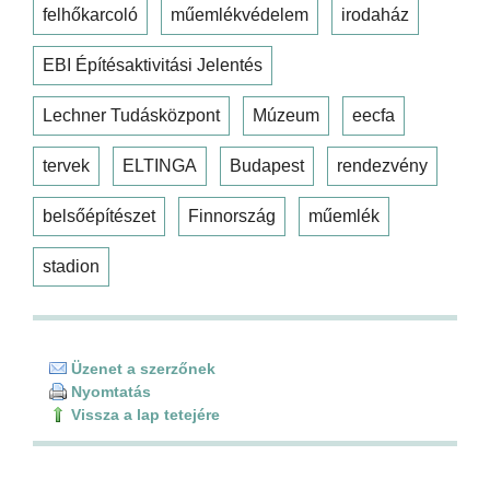
felhőkarcoló
műemlékvédelem
irodaház
EBI Építésaktivitási Jelentés
Lechner Tudásközpont
Múzeum
eecfa
tervek
ELTINGA
Budapest
rendezvény
belsőépítészet
Finnország
műemlék
stadion
Üzenet a szerzőnek
Nyomtatás
Vissza a lap tetejére