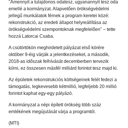
"Amennyit a tulajdonos odatesz, ugyanannyit tesz oda
emellé a kormányzat. Alapvetően örökségvédelmi
jellegű munkálatok férnek a program keretei közé:
rekonstrukció, az eredeti állapot helyreállítása az
örökségvédelmi szempontoknak megfelelően" – tette
hozzá Latorcai Csaba.
A csütörtökön meghirdetett pályázat első körére
október 9-éig várják a jelentkezéseket, a második,
2018-as időszak felhívását decemberben tervezik
kiírni, ez összesen másfél milliárd forintot tesz majd ki.
Az épületek rekonstrukciós költségeinek felét fedezi a
támogatás, legkevesebb kétmillió, legfeljebb 20 millió
forintot kaphat egy-egy pályázó.
A kormányzat a népi épített örökség több száz
emlékének megújulását várja a programtól.
(MTI)