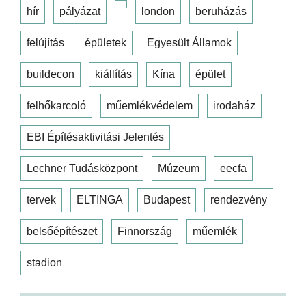
hír
pályázat
london
beruházás
felújítás
épületek
Egyesült Államok
buildecon
kiállítás
Kína
épület
felhőkarcoló
műemlékvédelem
irodaház
EBI Építésaktivitási Jelentés
Lechner Tudásközpont
Múzeum
eecfa
tervek
ELTINGA
Budapest
rendezvény
belsőépítészet
Finnország
műemlék
stadion