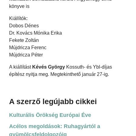
könyve is
Kiállítók:
Dobos Dénes
Dr. Kovács Mónika Erika
Fekete Zoltán
Mújdricza Ferenc
Mújdricza Péter
A kiállítást
Kévés György
Kossuth- és Ybl-díjas
építész nyitja meg. Megtekinthető január 27-ig.
A szerző legújabb cikkei
Kulturális Örökség Európai Éve
Acélos megoldások: Ruhagyártól a
gyümölcsfeldolgozóig