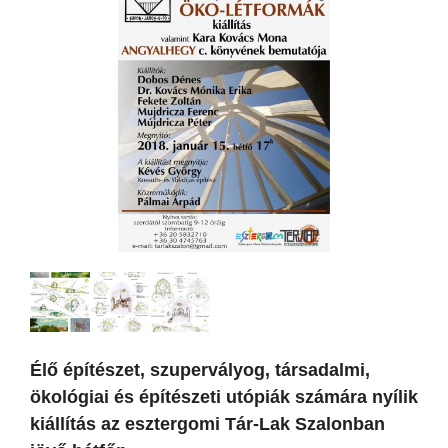
Élő építészet, szupervályog, társadalmi,
ökológiai és építészeti utópiák számára nyílik
kiállítás az esztergomi Tár-Lak Szalonban