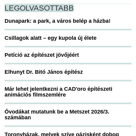
LEGOLVASOTTABB
Dunapark: a park, a város belép a házba!
Csillagok alatt – egy kupola új élete
Petíció az építészet jövőjéért
Elhunyt Dr. Bitó János építész
Már lehet jelentkezni a CAD'oro építészeti
animációs filmszemlére
Óvodákat mutatunk be a Metszet 2026/3.
számában
Toronyházak, melyek szíve oázisként dobog