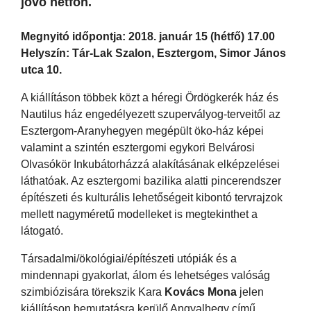
jövő hétfőn.
Megnyitó időpontja: 2018. január 15 (hétfő) 17.00
Helyszín: Tár-Lak Szalon, Esztergom, Simor János
utca 10.
A kiállításon többek közt a héregi Ördögkerék ház és
Nautilus ház engedélyezett szupervályog-terveitől az
Esztergom-Aranyhegyen megépült öko-ház képei
valamint a szintén esztergomi egykori Belvárosi
Olvasókör Inkubátorházzá alakításának elképzelései
láthatóak. Az esztergomi bazilika alatti pincerendszer
építészeti és kulturális lehetőségeit kibontó tervrajzok
mellett nagyméretű modelleket is megtekinthet a
látogató.
Társadalmi/ökológiai/építészeti utópiák és a
mindennapi gyakorlat, álom és lehetséges valóság
szimbiózisára törekszik Kara
Kovács Mona
jelen
kiállításon bemutatásra kerülő Angyalhegy című