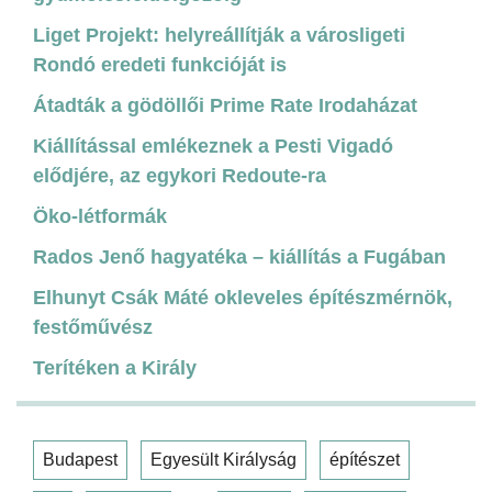
Liget Projekt: helyreállítják a városligeti
Rondó eredeti funkcióját is
Átadták a gödöllői Prime Rate Irodaházat
Kiállítással emlékeznek a Pesti Vigadó
elődjére, az egykori Redoute-ra
Öko-létformák
Rados Jenő hagyatéka – kiállítás a Fugában
Elhunyt Csák Máté okleveles építészmérnök,
festőművész
Terítéken a Király
Budapest
Egyesült Királyság
építészet