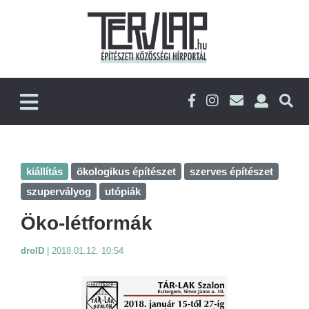
kiállítás
ökologikus építészet
szerves építészet
szupervályog
utópiák
Öko-létformák
droID
|
2018.01.12. 10:54