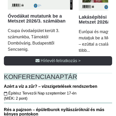
Óvodákat mutatunk be a
Lakásépítési kör
Metszet 2026/3. számában
Metszet 2026/2.
Csupa óvodaépület került 3.
Európai és magyar p
számunkba, Tárnoktól
mutatjuk be a Metsz
Dombóvárig, Budapesttől
– ezúttal a családi 
Sencsenig.
több...
Hírlevél-feliratkozás >
KONFERENCIA
NAPTÁR
Azért a víz a zűr? – vízszigetelések rendszerben
Építész Tervezői Nap szeptember 17-én
(MÉK: 2 pont)
Rés a pajzson – épületburok nyílászáróknál és más
kényes pontokon