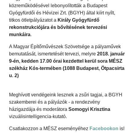
közreműködésével lebonyolították a Budapest
Gyógyfürdői és Hévizei Zrt. (BGYH) által kiírt nyílt,
titkos ötletpályázatot a
Király Gyógyfürdő
rekonstrukciójára és bővítésének tervezési
munkáira
.
A Magyar Építőművészek Szövetsége a pályaművek
bemutatását, ismertetését tervezi, melyre
2018. január
9-én, kedden 17.00 órai kezdettel kerül sor
a
MÉSZ
székház Kós-termében (1088 Budapest, Ötpacsirta
u. 2)
Meghívott vendégeink lesznek a zsűri tagjai, a BGYH
szakemberei és a pályázók - a rendezvény
házigazdája és moderátora
Somogyi Krisztina
vizuálisintelligencia-kutató.
Csatlakozzon a MÉSZ eseményéhez
Facebookon
is!