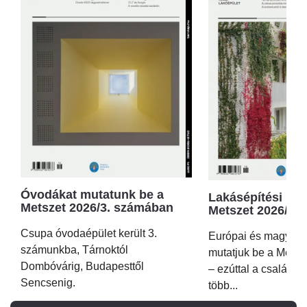
Óvodákat mutatunk be a
Lakásépítési kör
Metszet 2026/3. számában
Metszet 2026/2.
Csupa óvodaépület került 3.
Európai és magyar p
számunkba, Tárnoktól
mutatjuk be a Metsz
Dombóvárig, Budapesttől
– ezúttal a családi 
Sencsenig.
több...