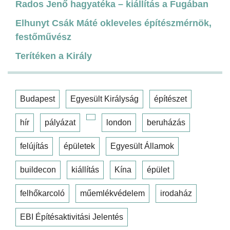
Rados Jenő hagyatéka – kiállítás a Fugában
Elhunyt Csák Máté okleveles építészmérnök,
festőművész
Terítéken a Király
Budapest
Egyesült Királyság
építészet
hír
pályázat
london
beruházás
felújítás
épületek
Egyesült Államok
buildecon
kiállítás
Kína
épület
felhőkarcoló
műemlékvédelem
irodaház
EBI Építésaktivitási Jelentés