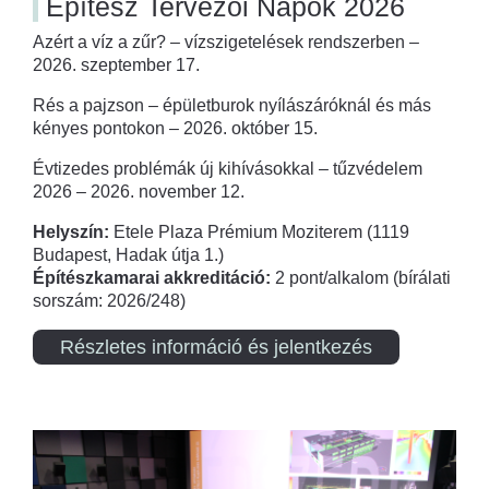
Építész Tervezői Napok 2026
Azért a víz a zűr? – vízszigetelések rendszerben –
2026. szeptember 17.
Rés a pajzson – épületburok nyílászáróknál és más
kényes pontokon – 2026. október 15.
Évtizedes problémák új kihívásokkal – tűzvédelem
2026 – 2026. november 12.
Helyszín:
Etele Plaza Prémium Moziterem (1119
Budapest, Hadak útja 1.)
Építészkamarai akkreditáció:
2 pont/alkalom (bírálati
sorszám: 2026/248)
Részletes információ és jelentkezés