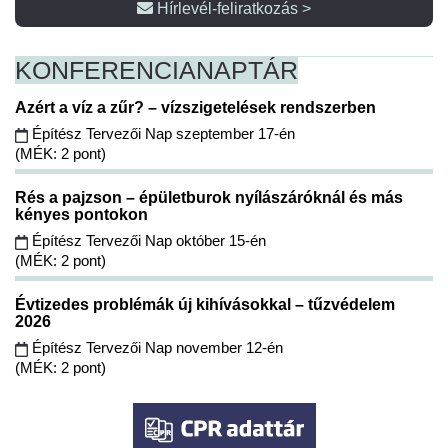
Hírlevél-feliratkozás >
KONFERENCIA
NAPTÁR
Azért a víz a zűr? – vízszigetelések rendszerben
Építész Tervezői Nap szeptember 17-én
(MÉK: 2 pont)
Rés a pajzson – épületburok nyílászáróknál és más
kényes pontokon
Építész Tervezői Nap október 15-én
(MÉK: 2 pont)
Évtizedes problémák új kihívásokkal – tűzvédelem
2026
Építész Tervezői Nap november 12-én
(MÉK: 2 pont)