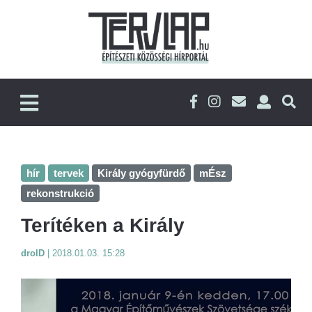
hír
tervek
Király gyógyfürdő
mÉsz
rekonstrukció
Terítéken a Király
droID
|
2018.01.03. 15:28