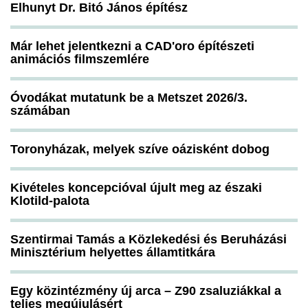
Elhunyt Dr. Bitó János építész
Már lehet jelentkezni a CAD'oro építészeti
animációs filmszemlére
Óvodákat mutatunk be a Metszet 2026/3.
számában
Toronyházak, melyek szíve oázisként dobog
Kivételes koncepcióval újult meg az északi
Klotild-palota
Szentirmai Tamás a Közlekedési és Beruházási
Minisztérium helyettes államtitkára
Egy közintézmény új arca – Z90 zsaluziákkal a
teljes megújulásért