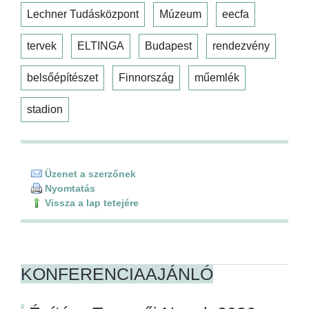
Lechner Tudásközpont
Múzeum
eecfa
tervek
ELTINGA
Budapest
rendezvény
belsőépítészet
Finnország
műemlék
stadion
Üzenet a szerzőnek
Nyomtatás
Vissza a lap tetejére
KONFERENCIAAJÁNLÓ