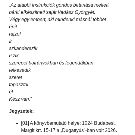
„Az alábbi instrukciók gondos betartása mellett
bárki elkészítheti saját Vadász Györgyét.
Végy egy embert, aki mindenki másnál többet
épít
rajzol
ír
szkanderezik
iszik
szerepel botrányokban és legendákban
lelkesedik
szeret
tapasztal
él
Kész van.”
Jegyzetek:
[01] A könyvbemutató helye: 1024 Budapest,
Margit krt. 15-17 a „Dugattyús”-ban volt 2026.