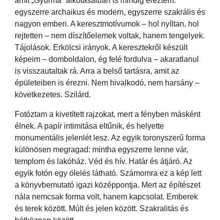
amit „Gyurma” alkotásaiban is mindig éreztem:
egyszerre archaikus és modern, egyszerre szakrális és
nagyon emberi. A keresztmotívumok – hol nyíltan, hol
rejtetten – nem díszítőelemek voltak, hanem tengelyek.
Tájolások. Erkölcsi irányok. A keresztekről készült
képeim – domboldalon, ég felé fordulva – akaratlanul
is visszautaltak rá. Arra a belső tartásra, amit az
épületeiben is érezni. Nem hivalkodó, nem harsány –
következetes. Szilárd.
Fotóztam a kivetített rajzokat, mert a fényben másként
élnek. A papír intimitása eltűnik, és helyette
monumentális jelenlét lesz. Az egyik toronyszerű forma
különösen megragad: mintha egyszerre lenne vár,
templom és lakóház. Véd és hív. Határ és átjáró. Az
egyik fotón egy ölelés látható. Számomra ez a kép lett
a könyvbemutató igazi középpontja. Mert az építészet
nála nemcsak forma volt, hanem kapcsolat. Emberek
és terek között. Múlt és jelen között. Szakralitás és