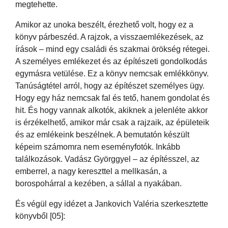
megtehette.
Amikor az unoka beszélt, érezhető volt, hogy ez a
könyv párbeszéd. A rajzok, a visszaemlékezések, az
írások – mind egy családi és szakmai örökség rétegei.
A személyes emlékezet és az építészeti gondolkodás
egymásra vetülése. Ez a könyv nemcsak emlékkönyv.
Tanúságtétel arról, hogy az építészet személyes ügy.
Hogy egy ház nemcsak fal és tető, hanem gondolat és
hit. És hogy vannak alkotók, akiknek a jelenléte akkor
is érzékelhető, amikor már csak a rajzaik, az épületeik
és az emlékeink beszélnek. A bemutatón készült
képeim számomra nem eseményfotók. Inkább
találkozások. Vadász Györggyel – az építésszel, az
emberrel, a nagy kereszttel a mellkasán, a
borospohárral a kezében, a sállal a nyakában.
És végül egy idézet a Jankovich Valéria szerkesztette
könyvből [05]: