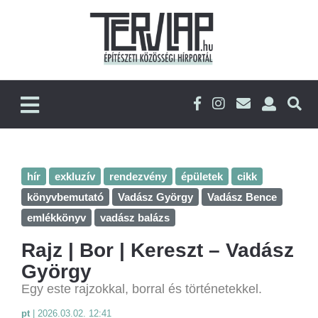
hír
exkluzív
rendezvény
épületek
cikk
könyvbemutató
Vadász György
Vadász Bence
emlékkönyv
vadász balázs
Rajz | Bor | Kereszt – Vadász
György
Egy este rajzokkal, borral és történetekkel.
pt
|
2026.03.02. 12:41