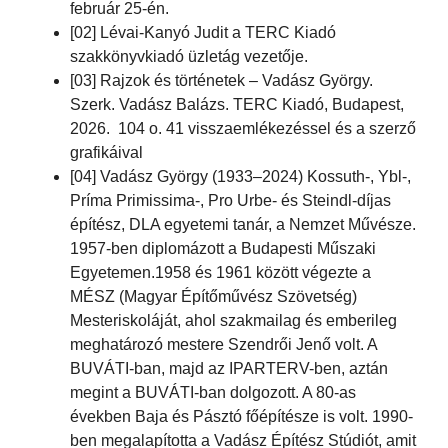
február 25-én.
[02] Lévai-Kanyó Judit a TERC Kiadó
szakkönyvkiadó üzletág vezetője.
[03] Rajzok és történetek – Vadász György.
Szerk. Vadász Balázs. TERC Kiadó, Budapest,
2026. 104 o. 41 visszaemlékezéssel és a szerző
grafikáival
[04] Vadász György (1933–2024) Kossuth-, Ybl-,
Príma Primissima-, Pro Urbe- és Steindl-díjas
építész, DLA egyetemi tanár, a Nemzet Művésze.
1957-ben diplomázott a Budapesti Műszaki
Egyetemen.1958 és 1961 között végezte a
MÉSZ (Magyar Építőművész Szövetség)
Mesteriskoláját, ahol szakmailag és emberileg
meghatározó mestere Szendrői Jenő volt. A
BUVÁTI-ban, majd az IPARTERV-ben, aztán
megint a BUVÁTI-ban dolgozott. A 80-as
években Baja és Pásztó főépítésze is volt. 1990-
ben megalapította a Vadász Építész Stúdiót, amit