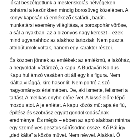
jókat beszélgettünk a mesteriskolás hétvégeken
pohárral a kezünkben mindig borosüveg közelében. A
könyv kapcsán rá emlékező családi-, baráti-,
munkatársi esemény világítása, a borospohár vöröse,
a sál a nyakban, az a bizonyos nagy kereszt – ezek
mind ugyanahhoz az alakhoz tartoztak. Nem puszta
attribútumok voltak, hanem egy karakter részei.
És közben jönnek az emlékek: az emlékmű, a lakóház,
a hegyoldali víztározó, a kapu. A Budavári Koldus
Kapu hullámzó vasában ott áll egy kis figura. Nem
kiáltja világgá, kire hasonlít. Nem portré a szó
hagyományos értelmében. De, aki ismerte, felismeri a
tartást. A mellkas enyhe előre ívet. A kissé előre lépő
mozdulatot. A jelenlétet. A kapu közös mű: apa és fiú,
építész és szobrász együtt gondolkodásának
eredménye. És mégis – ebben az apró alakban mintha
egy személyes gesztus sűrűsödne össze. Kő Pál így
„dedikálta” a közös művet. Nem névvel. Alakkal. Ő