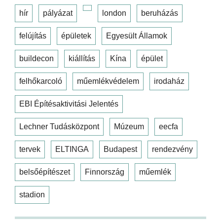
hír
pályázat
london
beruházás
felújítás
épületek
Egyesült Államok
buildecon
kiállítás
Kína
épület
felhőkarcoló
műemlékvédelem
irodaház
EBI Építésaktivitási Jelentés
Lechner Tudásközpont
Múzeum
eecfa
tervek
ELTINGA
Budapest
rendezvény
belsőépítészet
Finnország
műemlék
stadion