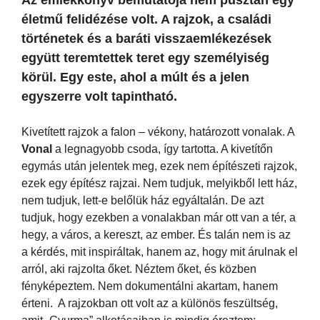
életmű felidézése volt. A rajzok, a családi
történetek és a baráti visszaemlékezések
együtt teremtettek teret egy személyiség
körül. Egy este, ahol a múlt és a jelen
egyszerre volt tapintható.
Kivetített rajzok a falon – vékony, határozott vonalak. A
Vonal
a legnagyobb csoda, így tartotta. A kivetítőn
egymás után jelentek meg, ezek nem építészeti rajzok,
ezek egy építész rajzai. Nem tudjuk, melyikből lett ház,
nem tudjuk, lett-e belőlük ház egyáltalán. De azt
tudjuk, hogy ezekben a vonalakban már ott van a tér, a
hegy, a város, a kereszt, az ember. És talán nem is az
a kérdés, mit inspiráltak, hanem az, hogy mit árulnak el
arról, aki rajzolta őket. Néztem őket, és közben
fényképeztem. Nem dokumentálni akartam, hanem
érteni. A rajzokban ott volt az a különös feszültség,