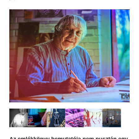
+6
Az emlékkönyv bemutatója nem pusztán egy