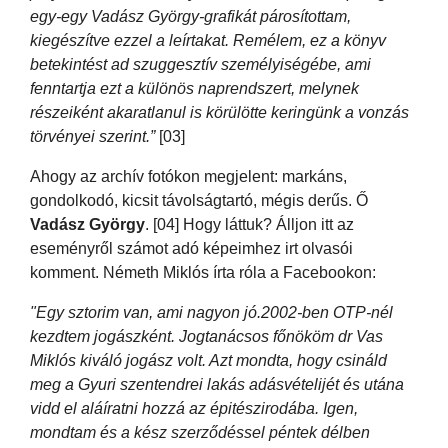
egy-egy Vadász György-grafikát párosítottam,
kiegészítve ezzel a leírtakat. Remélem, ez a könyv
betekintést ad szuggesztív személyiségébe, ami
fenntartja ezt a különös naprendszert, melynek
részeiként akaratlanul is körülötte keringünk a vonzás
törvényei szerint.”
[03]
Ahogy az archív fotókon megjelent: markáns,
gondolkodó, kicsit távolságtartó, mégis derűs. Ő
Vadász György
. [04] Hogy láttuk? Álljon itt az
eseményről számot adó képeimhez irt olvasói
komment. Németh Miklós írta róla a Facebookon:
"Egy sztorim van, ami nagyon jó.2002-ben OTP-nél
kezdtem jogászként. Jogtanácsos főnököm dr Vas
Miklós kiváló jogász volt. Azt mondta, hogy csináld
meg a Gyuri szentendrei lakás adásvételijét és utána
vidd el aláíratni hozzá az épitészirodába. Igen,
mondtam és a kész szerződéssel péntek délben