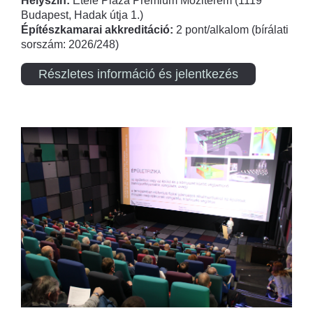
Helyszín:
Etele Plaza Prémium Moziterem (1119
Budapest, Hadak útja 1.)
Építészkamarai akkreditáció:
2 pont/alkalom (bírálati
sorszám: 2026/248)
Részletes információ és jelentkezés