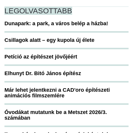
LEGOLVASOTTABB
Dunapark: a park, a város belép a házba!
Csillagok alatt – egy kupola új élete
Petíció az építészet jövőjéért
Elhunyt Dr. Bitó János építész
Már lehet jelentkezni a CAD'oro építészeti
animációs filmszemlére
Óvodákat mutatunk be a Metszet 2026/3.
számában