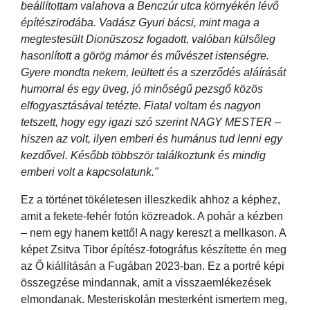
beállítottam valahova a Benczúr utca környékén lévő
építészirodába. Vadász Gyuri bácsi, mint maga a
megtestesült Dionüszosz fogadott, valóban külsőleg
hasonlított a görög mámor és művészet istenségre.
Gyere mondta nekem, leültett és a szerződés aláírását
humorral és egy üveg, jó minőségű pezsgő közös
elfogyasztásával tetézte. Fiatal voltam és nagyon
tetszett, hogy egy igazi szó szerint NAGY MESTER –
hiszen az volt, ilyen emberi és humánus tud lenni egy
kezdővel. Később többször találkoztunk és mindig
emberi volt a kapcsolatunk."
Ez a történet tökéletesen illeszkedik ahhoz a képhez,
amit a fekete-fehér fotón közreadok. A pohár a kézben
– nem egy hanem kettő! A nagy kereszt a mellkason. A
képet Zsitva Tibor építész-fotográfus készítette én meg
az Ő kiállításán a Fugában 2023-ban. Ez a portré képi
összegzése mindannak, amit a visszaemlékezések
elmondanak. Mesteriskolán mesterként ismertem meg,