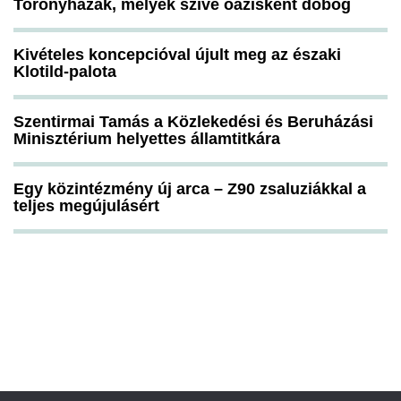
Toronyházak, melyek szíve oázisként dobog
Kivételes koncepcióval újult meg az északi
Klotild-palota
Szentirmai Tamás a Közlekedési és Beruházási
Minisztérium helyettes államtitkára
Egy közintézmény új arca – Z90 zsaluziákkal a
teljes megújulásért