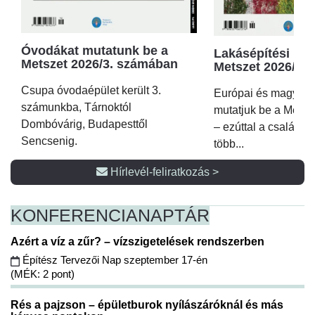
Óvodákat mutatunk be a
Lakásépítési kör
Metszet 2026/3. számában
Metszet 2026/2.
Csupa óvodaépület került 3.
Európai és magyar p
számunkba, Tárnoktól
mutatjuk be a Metsz
Dombóvárig, Budapesttől
– ezúttal a családi 
Sencsenig.
több...
Hírlevél-feliratkozás >
KONFERENCIA
NAPTÁR
Azért a víz a zűr? – vízszigetelések rendszerben
Építész Tervezői Nap szeptember 17-én
(MÉK: 2 pont)
Rés a pajzson – épületburok nyílászáróknál és más