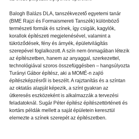
Balogh Balázs DLA, tanszékvezető egyetemi tanár
(BME Rajzi és Formaismereti Tanszék) különböző
természeti formák és színek, így csigák, kagylók,
korallok építészeti megjelenésével, valamint a
tükröződések, fény és árnyék, épületvilágítás
szerepével foglalkozott. A szín nem önmagában létezik
az építészetben, hanem az anyaggal, szerkezettel,
technológiával szoros összefüggésben – hangsúlyozta
Turányi Gábor építész, aki a MOMÉ-n zajló
építészképzésről is beszélt. A rajztanítás és a színtan
az oktatás alapját képezik, a színt gyakran az
útkeresés eszközeként is alkalmazzák a tervezési
feladatoknál. Sugár Péter építész építészettörténeti és
kortárs példák mellett a saját épületein keresztül
elemezte a színek szerepét az építészetben.