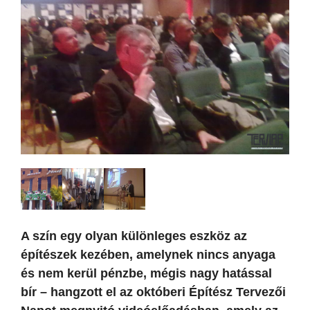
A szín egy olyan különleges eszköz az
építészek kezében, amelynek nincs anyaga
és nem kerül pénzbe, mégis nagy hatással
bír – hangzott el az októberi Építész Tervezői