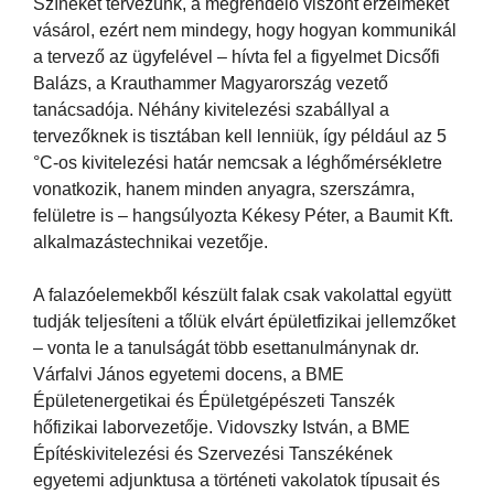
Színeket tervezünk, a megrendelő viszont érzelmeket
vásárol, ezért nem mindegy, hogy hogyan kommunikál
a tervező az ügyfelével – hívta fel a figyelmet Dicsőfi
Balázs, a Krauthammer Magyarország vezető
tanácsadója. Néhány kivitelezési szabállyal a
tervezőknek is tisztában kell lenniük, így például az 5
°C-os kivitelezési határ nemcsak a léghőmérsékletre
vonatkozik, hanem minden anyagra, szerszámra,
felületre is – hangsúlyozta Kékesy Péter, a Baumit Kft.
alkalmazástechnikai vezetője.
A falazóelemekből készült falak csak vakolattal együtt
tudják teljesíteni a tőlük elvárt épületfizikai jellemzőket
– vonta le a tanulságát több esettanulmánynak dr.
Várfalvi János egyetemi docens, a BME
Épületenergetikai és Épületgépészeti Tanszék
hőfizikai laborvezetője. Vidovszky István, a BME
Építéskivitelezési és Szervezési Tanszékének
egyetemi adjunktusa a történeti vakolatok típusait és