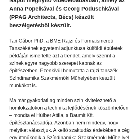
Napot megnyitó videóelőadásban, amely az
Anna Popelkával és Georg Poduschkával
(PPAG Architects, Bécs) készült
beszélgetésből készült.
Tari Gábor PhD, a BME Rajzi és Formaismereti
Tanszékének egyetemi adjunktusa külföldi épületek
példáján ismertette azt a trendet, amely szerint a
színek egyre nagyobb szerepet kapnak az
építészetben. Ezenkívül bemutatta a rajzi tanszék
Színdinamika Szakmérnöki Műhelyében készült
munkákat is.
Ma már gyakorlatilag minden szín kivitelezhető a
homlokzatokon a technika fejlődésének köszönhetően
– mondta el Hülber Attila, a Baumit Kft.
építésztanácsadója. Azonban nem mindegy, hogy
melyiket választjuk. A kellő szaktudás érdekében a cég
együttműködik a Színdinamika Szakmérnöki Műhellyel