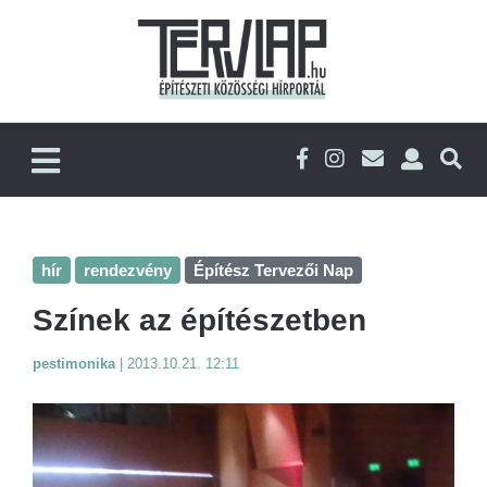
hír
rendezvény
Építész Tervezői Nap
Színek az építészetben
pestimonika
|
2013.10.21. 12:11