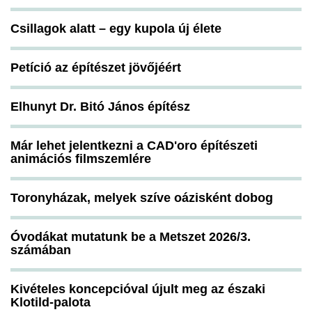
Csillagok alatt – egy kupola új élete
Petíció az építészet jövőjéért
Elhunyt Dr. Bitó János építész
Már lehet jelentkezni a CAD'oro építészeti
animációs filmszemlére
Toronyházak, melyek szíve oázisként dobog
Óvodákat mutatunk be a Metszet 2026/3.
számában
Kivételes koncepcióval újult meg az északi
Klotild-palota