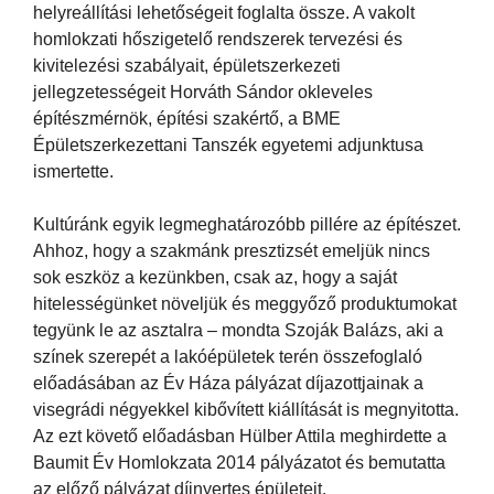
helyreállítási lehetőségeit foglalta össze. A vakolt
homlokzati hőszigetelő rendszerek tervezési és
kivitelezési szabályait, épületszerkezeti
jellegzetességeit Horváth Sándor okleveles
építészmérnök, építési szakértő, a BME
Épületszerkezettani Tanszék egyetemi adjunktusa
ismertette.
Kultúránk egyik legmeghatározóbb pillére az építészet.
Ahhoz, hogy a szakmánk presztizsét emeljük nincs
sok eszköz a kezünkben, csak az, hogy a saját
hitelességünket növeljük és meggyőző produktumokat
tegyünk le az asztalra – mondta Szoják Balázs, aki a
színek szerepét a lakóépületek terén összefoglaló
előadásában az Év Háza pályázat díjazottjainak a
visegrádi négyekkel kibővített kiállítását is megnyitotta.
Az ezt követő előadásban Hülber Attila meghirdette a
Baumit Év Homlokzata 2014 pályázatot és bemutatta
az előző pályázat díjnyertes épületeit.