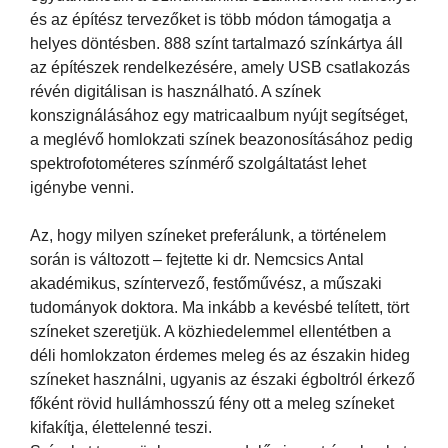
és az építész tervezőket is több módon támogatja a
helyes döntésben. 888 színt tartalmazó színkártya áll
az építészek rendelkezésére, amely USB csatlakozás
révén digitálisan is használható. A színek
konszignálásához egy matricaalbum nyújt segítséget,
a meglévő homlokzati színek beazonosításához pedig
spektrofotométeres színmérő szolgáltatást lehet
igénybe venni.
Az, hogy milyen színeket preferálunk, a történelem
során is változott – fejtette ki dr. Nemcsics Antal
akadémikus, színtervező, festőművész, a műszaki
tudományok doktora. Ma inkább a kevésbé telített, tört
színeket szeretjük. A közhiedelemmel ellentétben a
déli homlokzaton érdemes meleg és az északin hideg
színeket használni, ugyanis az északi égboltról érkező
főként rövid hullámhosszú fény ott a meleg színeket
kifakítja, élettelenné teszi.