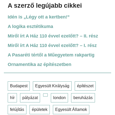
A szerző legújabb cikkei
Idén is „Légy ott a kertben!”
A logika esztétikuma
Miről írt A Ház 110 évvel ezelőtt? – II. rész
Miről írt A Ház 110 évvel ezelőtt? – I. rész
A Pasaréti tértől a Műegyetem rakpartig
Ornamentika az építészetben
Budapest
Egyesült Királyság
építészet
hír
pályázat
london
beruházás
felújítás
épületek
Egyesült Államok