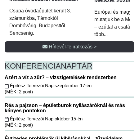
Metszet 2026/2.
Csupa óvodaépület került 3.
Európai és magyar p
számunkba, Tárnoktól
mutatjuk be a Metsz
Dombóvárig, Budapesttől
– ezúttal a családi 
Sencsenig.
több...
Hírlevél-feliratkozás >
KONFERENCIA
NAPTÁR
Azért a víz a zűr? – vízszigetelések rendszerben
Építész Tervezői Nap szeptember 17-én
(MÉK: 2 pont)
Rés a pajzson – épületburok nyílászáróknál és más
kényes pontokon
Építész Tervezői Nap október 15-én
(MÉK: 2 pont)
Évtizedes problémák új kihívásokkal – tűzvédelem