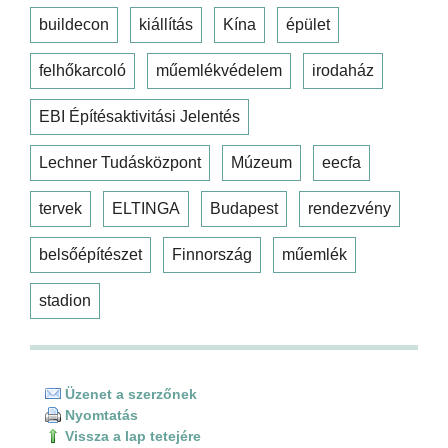
buildecon
kiállítás
Kína
épület
felhőkarcoló
műemlékvédelem
irodaház
EBI Építésaktivitási Jelentés
Lechner Tudásközpont
Múzeum
eecfa
tervek
ELTINGA
Budapest
rendezvény
belsőépítészet
Finnország
műemlék
stadion
Üzenet a szerzőnek
Nyomtatás
Vissza a lap tetejére