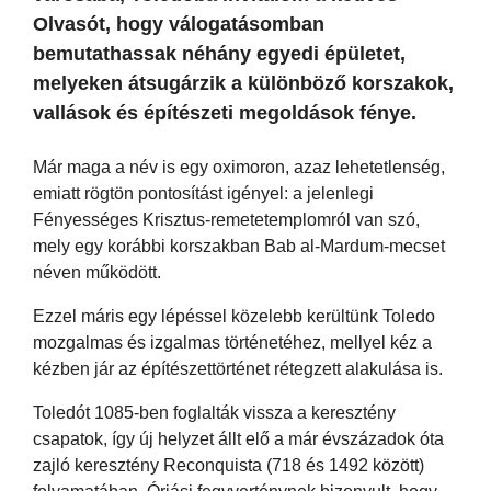
Olvasót, hogy válogatásomban
bemutathassak néhány egyedi épületet,
melyeken átsugárzik a különböző korszakok,
vallások és építészeti megoldások fénye.
Már maga a név is egy oximoron, azaz lehetetlenség,
emiatt rögtön pontosítást igényel: a jelenlegi
Fényességes Krisztus-remetetemplomról van szó,
mely egy korábbi korszakban Bab al-Mardum-mecset
néven működött.
Ezzel máris egy lépéssel közelebb kerültünk Toledo
mozgalmas és izgalmas történetéhez, mellyel kéz a
kézben jár az építészettörténet rétegzett alakulása is.
Toledót 1085-ben foglalták vissza a keresztény
csapatok, így új helyzet állt elő a már évszázadok óta
zajló keresztény Reconquista (718 és 1492 között)