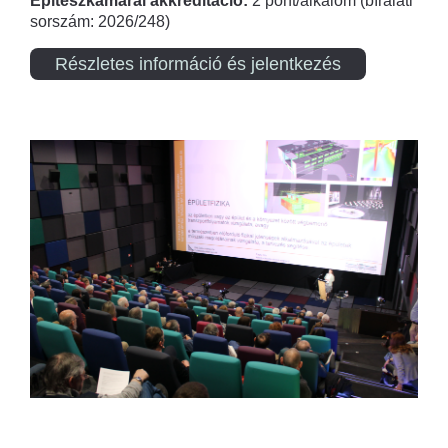
Építészkamarai akkreditáció:
2 pont/alkalom (bírálati
sorszám: 2026/248)
Részletes információ és jelentkezés