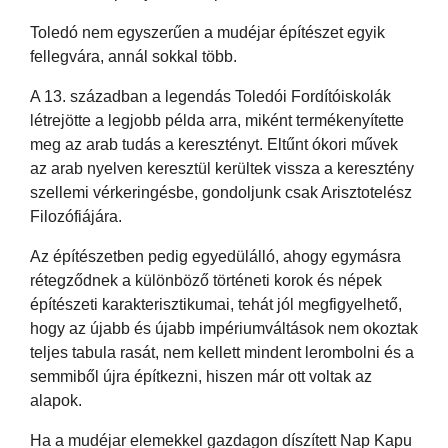
Toledó nem egyszerűen a mudéjar építészet egyik
fellegvára, annál sokkal több.
A 13. században a legendás Toledói Fordítóiskolák
létrejötte a legjobb példa arra, miként termékenyítette
meg az arab tudás a keresztényt. Eltűnt ókori művek
az arab nyelven keresztül kerültek vissza a keresztény
szellemi vérkeringésbe, gondoljunk csak Arisztotelész
Filozófiájára.
Az építészetben pedig egyedülálló, ahogy egymásra
rétegződnek a különböző történeti korok és népek
építészeti karakterisztikumai, tehát jól megfigyelhető,
hogy az újabb és újabb impériumváltások nem okoztak
teljes tabula rasát, nem kellett mindent lerombolni és a
semmiből újra építkezni, hiszen már ott voltak az
alapok.
Ha a mudéjar elemekkel gazdagon díszített Nap Kapu