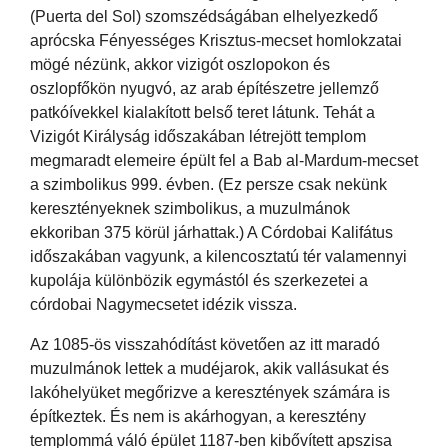
(Puerta del Sol) szomszédságában elhelyezkedő
aprócska Fényességes Krisztus-mecset homlokzatai
mögé nézünk, akkor vizigót oszlopokon és
oszlopfőkön nyugvó, az arab építészetre jellemző
patkóívekkel kialakított belső teret látunk. Tehát a
Vizigót Királyság időszakában létrejött templom
megmaradt elemeire épült fel a Bab al-Mardum-mecset
a szimbolikus 999. évben. (Ez persze csak nekünk
keresztényeknek szimbolikus, a muzulmánok
ekkoriban 375 körül járhattak.) A Córdobai Kalifátus
időszakában vagyunk, a kilencosztatú tér valamennyi
kupolája különbözik egymástól és szerkezetei a
córdobai Nagymecsetet idézik vissza.
Az 1085-ös visszahódítást követően az itt maradó
muzulmánok lettek a mudéjarok, akik vallásukat és
lakóhelyüket megőrizve a keresztények számára is
építkeztek. És nem is akárhogyan, a keresztény
templommá váló épület 1187-ben kibővített apszisa