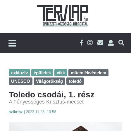
exkluzív
épületek
cikk
műemlékvédelem
UNESCO
Világörökség
toledó
Toledo csodái, 1. rész
A Fényességes Krisztus-mecset
szikrisz
|
2023.11.28. 10:58