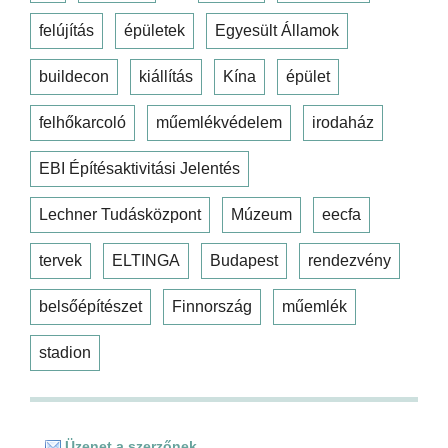
felújítás
épületek
Egyesült Államok
buildecon
kiállítás
Kína
épület
felhőkarcoló
műemlékvédelem
irodaház
EBI Építésaktivitási Jelentés
Lechner Tudásközpont
Múzeum
eecfa
tervek
ELTINGA
Budapest
rendezvény
belsőépítészet
Finnország
műemlék
stadion
Üzenet a szerzőnek