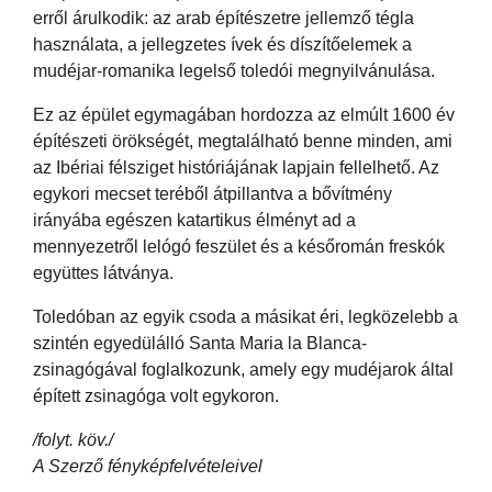
erről árulkodik: az arab építészetre jellemző tégla
használata, a jellegzetes ívek és díszítőelemek a
mudéjar-romanika legelső toledói megnyilvánulása.
Ez az épület egymagában hordozza az elmúlt 1600 év
építészeti örökségét, megtalálható benne minden, ami
az Ibériai félsziget históriájának lapjain fellelhető. Az
egykori mecset teréből átpillantva a bővítmény
irányába egészen katartikus élményt ad a
mennyezetről lelógó feszület és a későromán freskók
együttes látványa.
Toledóban az egyik csoda a másikat éri, legközelebb a
szintén egyedülálló Santa Maria la Blanca-
zsinagógával foglalkozunk, amely egy mudéjarok által
épített zsinagóga volt egykoron.
/folyt. köv./
A Szerző fényképfelvételeivel