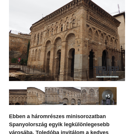
+5
Ebben a háromrészes minisorozatban
Spanyolország egyik legkülönlegesebb
városába, Toledóba invitálom a kedves