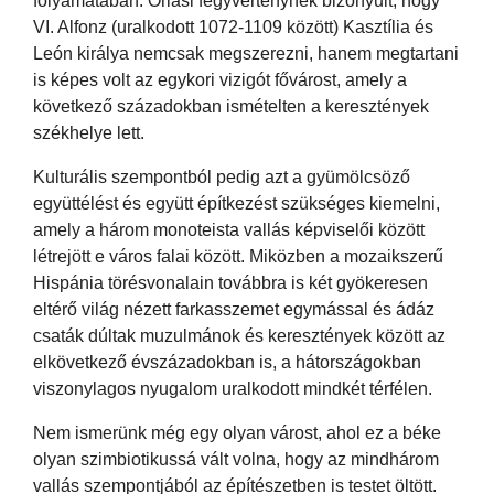
folyamatában. Óriási fegyverténynek bizonyult, hogy
VI. Alfonz (uralkodott 1072-1109 között) Kasztília és
León királya nemcsak megszerezni, hanem megtartani
is képes volt az egykori vizigót fővárost, amely a
következő századokban ismételten a keresztények
székhelye lett.
Kulturális szempontból pedig azt a gyümölcsöző
együttélést és együtt építkezést szükséges kiemelni,
amely a három monoteista vallás képviselői között
létrejött e város falai között. Miközben a mozaikszerű
Hispánia törésvonalain továbbra is két gyökeresen
eltérő világ nézett farkasszemet egymással és ádáz
csaták dúltak muzulmánok és keresztények között az
elkövetkező évszázadokban is, a hátországokban
viszonylagos nyugalom uralkodott mindkét térfélen.
Nem ismerünk még egy olyan várost, ahol ez a béke
olyan szimbiotikussá vált volna, hogy az mindhárom
vallás szempontjából az építészetben is testet öltött.