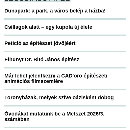
Dunapark: a park, a város belép a házba!
Csillagok alatt – egy kupola új élete
Petíció az építészet jövőjéért
Elhunyt Dr. Bitó János építész
Már lehet jelentkezni a CAD'oro építészeti
animációs filmszemlére
Toronyházak, melyek szíve oázisként dobog
Óvodákat mutatunk be a Metszet 2026/3.
számában