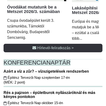
Óvodákat mutatunk be a
Lakásépítési kör
Metszet 2026/3. számában
Metszet 2026/2.
Csupa óvodaépület került 3.
Európai és magyar p
számunkba, Tárnoktól
mutatjuk be a Metsz
Dombóvárig, Budapesttől
– ezúttal a családi 
Sencsenig.
több...
Hírlevél-feliratkozás >
KONFERENCIA
NAPTÁR
Azért a víz a zűr? – vízszigetelések rendszerben
Építész Tervezői Nap szeptember 17-én
(MÉK: 2 pont)
Rés a pajzson – épületburok nyílászáróknál és más
kényes pontokon
Építész Tervezői Nap október 15-én