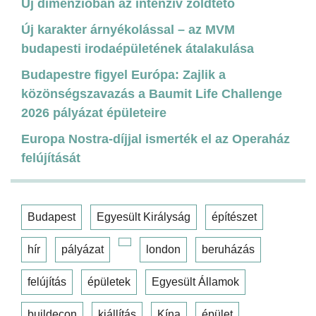
Új dimenzióban az intenzív zöldtető
Új karakter árnyékolással – az MVM
budapesti irodaépületének átalakulása
Budapestre figyel Európa: Zajlik a
közönségszavazás a Baumit Life Challenge
2026 pályázat épületeire
Europa Nostra-díjjal ismerték el az Operaház
felújítását
Budapest
Egyesült Királyság
építészet
hír
pályázat
london
beruházás
felújítás
épületek
Egyesült Államok
buildecon
kiállítás
Kína
épület