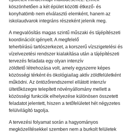
köszönhetően a két épület közötti étkező- és
konyhatömb nem elválasztó elemként, hanem az
iskolaudvarok integráns részeként jelenik meg.
A megvalósítás magas szintű műszaki és tájépítészeti
koordinációt igényelt. A megfelelő
teherbírású tartószerkezet, a korszerű vízszigetelési és
vízelvezetési rendszer kialakítása után a tájépítészeti
tervezés feladata egy olyan intenzív
zöldtető létrehozása volt, amely egyszerre képes
közösségi térként és ökológiailag aktív zöldfelületként
működni. Az öntözőrendszerrel ellátott intenzív
ültetőközegre telepített növényállomány mellett a
közösségi funkciók elhelyezése különösen összetett
feladatot jelentett, hiszen a tetőfelületet hét négyzetes
felülvilágító tagolja.
A tervezési folyamat során a hagyományos
megközelítésekkel szemben nem a burkolt felületek