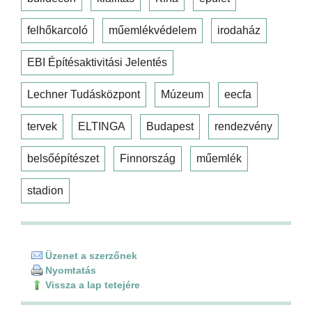
felhőkarcoló
műemlékvédelem
irodaház
EBI Építésaktivitási Jelentés
Lechner Tudásközpont
Múzeum
eecfa
tervek
ELTINGA
Budapest
rendezvény
belsőépítészet
Finnország
műemlék
stadion
Üzenet a szerzőnek
Nyomtatás
Vissza a lap tetejére