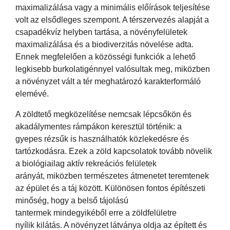
maximalizálása vagy a minimális előírások teljesítése
volt az elsődleges szempont. A térszervezés alapját a
csapadékvíz helyben tartása, a növényfelületek
maximalizálása és a biodiverzitás növelése adta.
Ennek megfelelően a közösségi funkciók a lehető
legkisebb burkolatigénnyel valósultak meg, miközben
a növényzet vált a tér meghatározó karakterformáló
elemévé.
A zöldtető megközelítése nemcsak lépcsőkön és
akadálymentes rámpákon keresztül történik: a
gyepes rézsűk is használhatók közlekedésre és
tartózkodásra. Ezek a zöld kapcsolatok tovább növelik
a biológiailag aktív rekreációs felületek
arányát, miközben természetes átmenetet teremtenek
az épület és a táj között. Különösen fontos építészeti
minőség, hogy a belső tájolású
tantermek mindegyikéből erre a zöldfelületre
nyílik kilátás. A növényzet látványa oldja az épített és