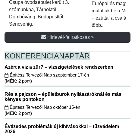
Csupa óvodaépület került 3.
Európai és magyar p
számunkba, Tárnoktól
mutatjuk be a Metsz
Dombóvárig, Budapesttől
– ezúttal a családi 
Sencsenig.
több...
Hírlevél-feliratkozás >
KONFERENCIA
NAPTÁR
Azért a víz a zűr? – vízszigetelések rendszerben
Építész Tervezői Nap szeptember 17-én
(MÉK: 2 pont)
Rés a pajzson – épületburok nyílászáróknál és más
kényes pontokon
Építész Tervezői Nap október 15-én
(MÉK: 2 pont)
Évtizedes problémák új kihívásokkal – tűzvédelem
2026