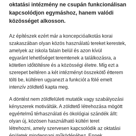
oktatási intézmény ne csupán funkcionálisan
kapcsolódjon egymáshoz, hanem valódi
közösséget alkosson.
Az építészek ezért már a koncepcióalkotás korai
szakaszában olyan közös használatú tereket kerestek,
amelyek az iskola falain belül és azon kívül
egyaránt lehetőséget teremtenek a találkozásra, a
kötetlen időtöltésre és a közösségi életre. Míg ezt a
szerepet beltéren a két intézményt összekötő étterem
tölti be, kültéren ugyanezt a funkciót a fölé emelt
intenzív zöldtető kapta meg.
A döntést nem zöldfelületi mutatók vagy szabályozási
kényszerek motiválták. A zöldtető létrehozása mögött
egyértelmű térhasználati és ökológiai szándék állt:
olyan új, közösen használható kültéri teret
létrehozni, amely szervesen kapcsolódik az oktatási
épületek mindennapi működéséhez. Ennek