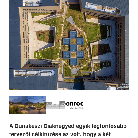
A Dunakeszi Diáknegyed egyik legfontosabb
tervezői célkitűzése az volt, hogy a két