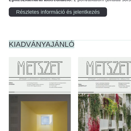
Részletes információ és jelentkezés
KIADVÁNYAJÁNLÓ