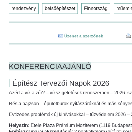
rendezvény
belsőépítészet
Finnország
műeml
Üzenet a szerzőnek
KONFERENCIAAJÁNLÓ
Építész Tervezői Napok 2026
Azért a víz a zűr? – vízszigetelések rendszerben – 2026. s
Rés a pajzson – épületburok nyílászáróknál és más kényes
Évtizedes problémák új kihívásokkal – tűzvédelem 2026 –
Helyszín:
Etele Plaza Prémium Moziterem (1119 Budapest,
Építészkamarai akkreditáció:
2 pont/alkalom (bírálati so