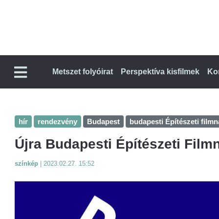
Metszet folyóirat
Perspektíva kisfilmek
Ko
hír
rendezvény
Budapest
budapesti Építészeti film
Újra Budapesti Építészeti Film
színkép
|
2023.02.27. 15:52