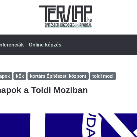
nferenciák
Online képzés
napok
kÉk
kortárs Építészeti központ
toldi mozi
napok a Toldi Moziban