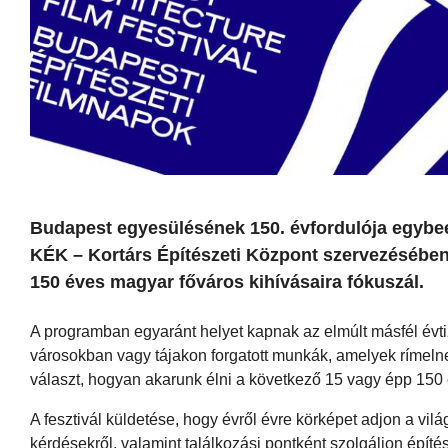
Budapest egyesülésének 150. évfordulója egybees
KÉK – Kortárs Építészeti Központ szervezésében 
150 éves magyar főváros kihívásaira fókuszál.
A programban egyaránt helyet kapnak az elmúlt másfél évti
városokban vagy tájakon forgatott munkák, amelyek rímelne
választ, hogyan akarunk élni a következő 15 vagy épp 150
A fesztivál küldetése, hogy évről évre körképet adjon a vilá
kérdésekről, valamint találkozási pontként szolgáljon épít