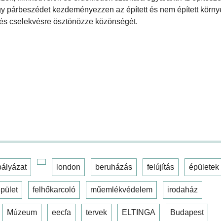
hogy párbeszédet kezdeményezzen az épített és nem épített környe
és cselekvésre ösztönözze közönségét.
pályázat
london
beruházás
felújítás
épületek
pület
felhőkarcoló
műemlékvédelem
irodaház
Múzeum
eecfa
tervek
ELTINGA
Budapest