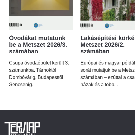
Óvodákat mutatunk
Lakásépítési körké
be a Metszet 2026/3.
Metszet 2026/2.
számában
számában
Csupa óvodaépület került 3.
Európai és magyar példá
számunkba, Tárnoktól
sorát mutatjuk be a Metsz
Dombóvárig, Budapesttől
számában – ezúttal a csa
Sencsenig.
házak és a több...