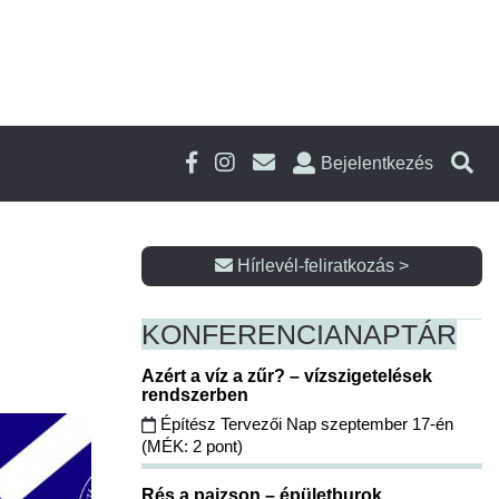
Bejelentkezés
Hírlevél-feliratkozás >
KONFERENCIA
NAPTÁR
Azért a víz a zűr? – vízszigetelések
rendszerben
Építész Tervezői Nap szeptember 17-én
(MÉK: 2 pont)
Rés a pajzson – épületburok