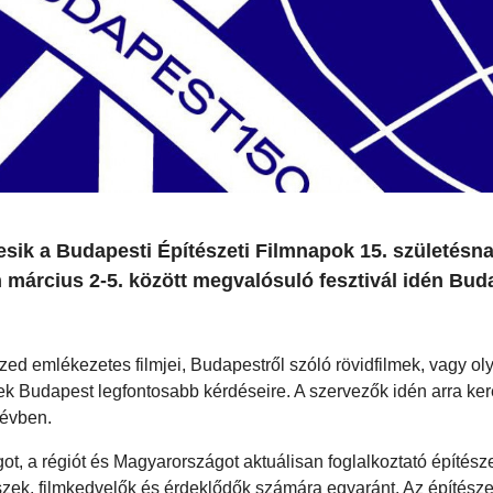
ik a Budapesti Építészeti Filmnapok 15. születésna
március 2-5. között megvalósuló fesztivál idén Buda
zed emlékezetes filmjei, Budapestről szóló rövidfilmek, vagy ol
k Budapest legfontosabb kérdéseire. A szervezők idén arra ker
 évben.
got, a régiót és Magyarországot aktuálisan foglalkoztató építésze
észek, filmkedvelők és érdeklődők számára egyaránt. Az építésze