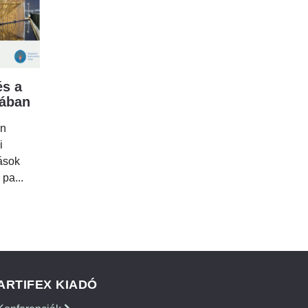
s a
mában
en
i
tások
 pa...
ARTIFEX KIADÓ