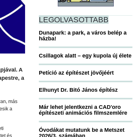
LEGOLVASOTTABB
Dunapark: a park, a város belép a
házba!
Csillagok alatt – egy kupola új élete
pjával. A
Petíció az építészet jövőjéért
pestre, a
Elhunyt Dr. Bitó János építész
yan, más
Már lehet jelentkezni a CAD'oro
esik a
építészeti animációs filmszemlére
ti
Óvodákat mutatunk be a Metszet
2026/3. számában
tet és