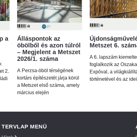
p a
Álláspontok az
Újdonságművelé
öbölből és azon túlról
Metszet 6. szá
– Megjelent a Metszet
A 6. lapszám kiemelt
2026/1. száma
k
foglalkozik az Oszaka
A Perzsa-öböl térségének
et 2.
Expóval, a világkiállí
kortárs építészetét járja körül
ládi
történetével és az idei
a Metszet első száma, amely
március elején
TERVLAP MENÜ