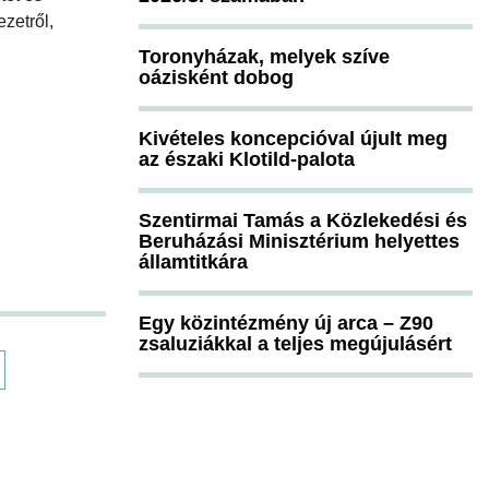
zetről,
Toronyházak, melyek szíve
oázisként dobog
Kivételes koncepcióval újult meg
az északi Klotild-palota
Szentirmai Tamás a Közlekedési és
Beruházási Minisztérium helyettes
államtitkára
Egy közintézmény új arca – Z90
zsaluziákkal a teljes megújulásért