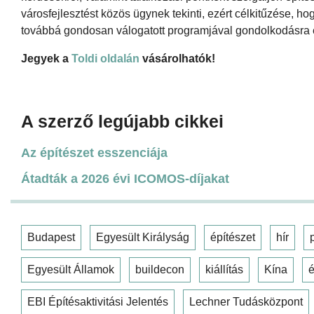
városfejlesztést közös ügynek tekinti, ezért célkitűzése, 
továbbá gondosan válogatott programjával gondolkodásra 
Jegyek a
Toldi oldalán
vásárolhatók!
A szerző legújabb cikkei
Az építészet esszenciája
Átadták a 2026 évi ICOMOS-díjakat
Budapest
Egyesült Királyság
építészet
hír
Egyesült Államok
buildecon
kiállítás
Kína
é
EBI Építésaktivitási Jelentés
Lechner Tudásközpont