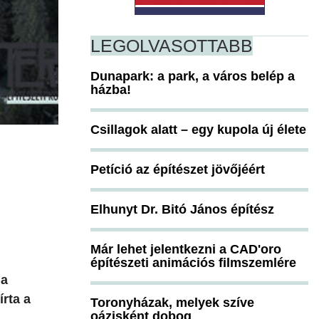
LEGOLVASOTTABB
Dunapark: a park, a város belép a
házba!
Csillagok alatt – egy kupola új élete
Petíció az építészet jövőjéért
Elhunyt Dr. Bitó János építész
Már lehet jelentkezni a CAD'oro
építészeti animációs filmszemlére
 a
írta a
Toronyházak, melyek szíve
oázisként dobog