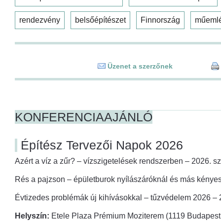
rendezvény
belsőépítészet
Finnország
műeml
Üzenet a szerzőnek
KONFERENCIAAJÁNLÓ
Építész Tervezői Napok 2026
Azért a víz a zűr? – vízszigetelések rendszerben – 2026. s
Rés a pajzson – épületburok nyílászáróknál és más kényes
Évtizedes problémák új kihívásokkal – tűzvédelem 2026 –
Helyszín:
Etele Plaza Prémium Moziterem (1119 Budapest,