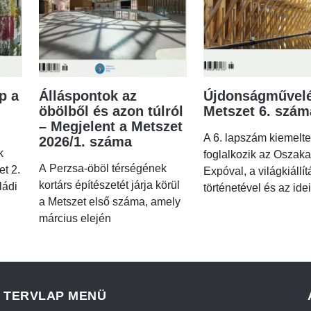
p a
Álláspontok az
Újdonságművelé
öbölből és azon túlról
Metszet 6. szá
– Megjelent a Metszet
A 6. lapszám kiemelt
2026/1. száma
k
foglalkozik az Oszaka
A Perzsa-öböl térségének
et 2.
Expóval, a világkiállí
kortárs építészetét járja körül
ládi
történetével és az idei
a Metszet első száma, amely
március elején
TERVLAP MENÜ