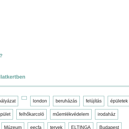
s?
latkertben
pályázat
london
beruházás
felújítás
épületek
pület
felhőkarcoló
műemlékvédelem
irodaház
Múzeum
eecfa
tervek
ELTINGA
Budapest