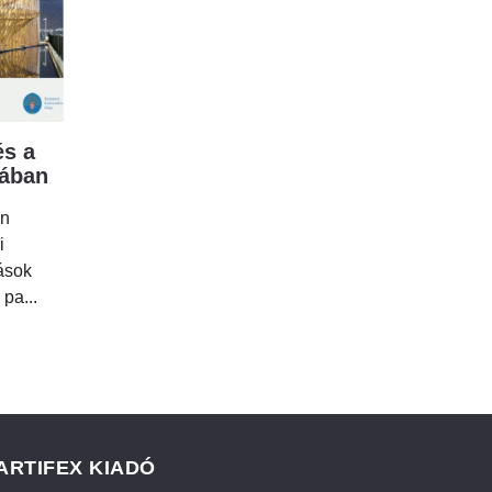
s a
mában
en
i
tások
 pa...
ARTIFEX KIADÓ