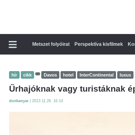
Metszet folyóirat
Perspektíva kisfilmek
Ko
hír
cikk
Davos
hotel
InterContinental
luxus
Űrhajóknak vagy turistáknak ép
donkanyar
|
2013.11.26. 16:14