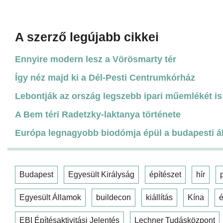
A szerző legújabb cikkei
Ennyire modern lesz a Vörösmarty tér
Így néz majd ki a Dél-Pesti Centrumkórház
Lebontják az ország legszebb ipari műemlékét i
A Bem téri Radetzky-laktanya története
Európa legnagyobb biodómja épül a budapesti ál
Budapest
Egyesült Királyság
építészet
hír
Egyesült Államok
buildecon
kiállítás
Kína
é
EBI Építésaktivitási Jelentés
Lechner Tudásközpont