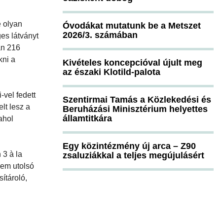
e olyan
Óvodákat mutatunk be a Metszet
2026/3. számában
ges látványt
an 216
kni a
Kivételes koncepcióval újult meg
az északi Klotild-palota
-vel fedett
Szentirmai Tamás a Közlekedési és
lt lesz a
Beruházási Minisztérium helyettes
államtitkára
ahol
Egy közintézmény új arca – Z90
 3 à la
zsaluziákkal a teljes megújulásért
nem utolsó
ítároló,