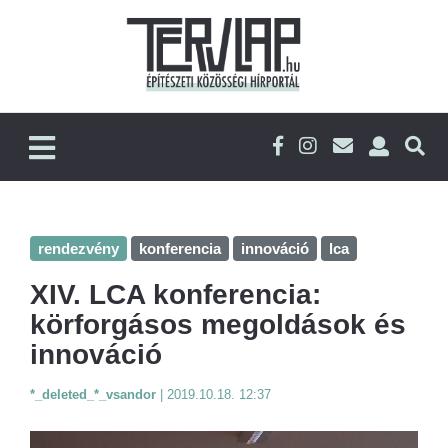
rendezvény
konferencia
innováció
lca
XIV. LCA konferencia:
körforgásos megoldások és
innováció
*_deleted_*_vsandor
|
2019.10.18. 12:37