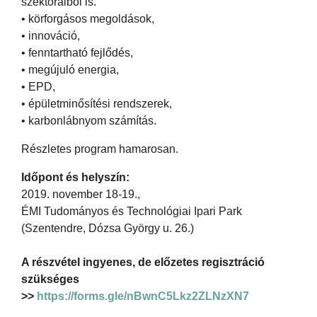
szektoraiból is.
• körforgásos megoldások,
• innováció,
• fenntartható fejlődés,
• megújuló energia,
• EPD,
• épületminősítési rendszerek,
• karbonlábnyom számítás.
Részletes program hamarosan.
Időpont és helyszín:
2019. november 18-19.,
ÉMI Tudományos és Technológiai Ipari Park
(Szentendre, Dózsa György u. 26.)
A részvétel ingyenes, de előzetes regisztráció
szükséges
>>
https://forms.gle/nBwnC5Lkz2ZLNzXN7