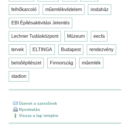
felhőkarcoló
műemlékvédelem
irodaház
EBI Építésaktivitási Jelentés
Lechner Tudásközpont
Múzeum
eecfa
tervek
ELTINGA
Budapest
rendezvény
belsőépítészet
Finnország
műemlék
stadion
Üzenet a szerzőnek
Nyomtatás
Vissza a lap tetejére