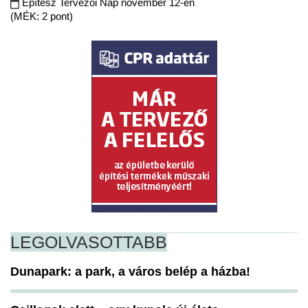
Építész Tervezői Nap november 12-én
(MÉK: 2 pont)
LEGOLVASOTTABB
Dunapark: a park, a város belép a házba!