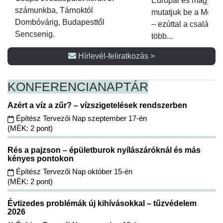
Európai és magyar p
számunkba, Tárnoktól
mutatjuk be a Metsz
Dombóvárig, Budapesttől
– ezúttal a családi 
Sencsenig.
több...
Hírlevél-feliratkozás >
KONFERENCIA
NAPTÁR
Azért a víz a zűr? – vízszigetelések rendszerben
Építész Tervezői Nap szeptember 17-én
(MÉK: 2 pont)
Rés a pajzson – épületburok nyílászáróknál és más
kényes pontokon
Építész Tervezői Nap október 15-én
(MÉK: 2 pont)
Évtizedes problémák új kihívásokkal – tűzvédelem
2026