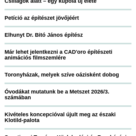
Csillagok alatt – egy kupola új élete
Petíció az építészet jövőjéért
Elhunyt Dr. Bitó János építész
Már lehet jelentkezni a CAD'oro építészeti
animációs filmszemlére
Toronyházak, melyek szíve oázisként dobog
Óvodákat mutatunk be a Metszet 2026/3.
számában
Kivételes koncepcióval újult meg az északi
Klotild-palota