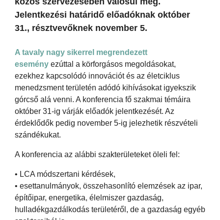
közös szervezésében valósul meg.
Jelentkezési határidő előadóknak október
31., résztvevőknek november 5.
A tavaly nagy sikerrel megrendezett
esemény
ezúttal a körforgásos megoldásokat,
ezekhez kapcsolódó innovációt és az életciklus
menedzsment területén adódó kihívásokat igyekszik
górcső alá venni. A konferencia fő szakmai témáira
október 31-ig várják előadók jelentkezését. Az
érdeklődők pedig november 5-ig jelezhetik részvételi
szándékukat.
A konferencia az alábbi szakterületeket öleli fel:
• LCA módszertani kérdések,
• esettanulmányok, összehasonlító elemzések az ipar,
építőipar, energetika, élelmiszer gazdaság,
hulladékgazdálkodás területéről, de a gazdaság egyéb