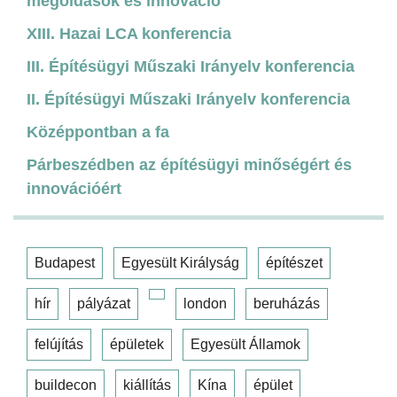
megoldások és innováció
XIII. Hazai LCA konferencia
III. Építésügyi Műszaki Irányelv konferencia
II. Építésügyi Műszaki Irányelv konferencia
Középpontban a fa
Párbeszédben az építésügyi minőségért és
innovációért
Budapest
Egyesült Királyság
építészet
hír
pályázat
london
beruházás
felújítás
épületek
Egyesült Államok
buildecon
kiállítás
Kína
épület