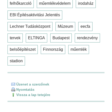
felhőkarcoló
műemlékvédelem
irodaház
EBI Építésaktivitási Jelentés
Lechner Tudásközpont
Múzeum
eecfa
tervek
ELTINGA
Budapest
rendezvény
belsőépítészet
Finnország
műemlék
stadion
Üzenet a szerzőnek
Nyomtatás
Vissza a lap tetejére