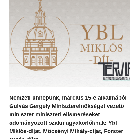
Nemzeti ünnepünk, március 15-e alkalmából
Gulyás Gergely Miniszterelnökséget vezető
miniszter miniszteri elismeréseket
adományozott szakmagyakorlóknak: Ybl
Miklós-díjat, Mőcsényi Mihály-díjat, Forster