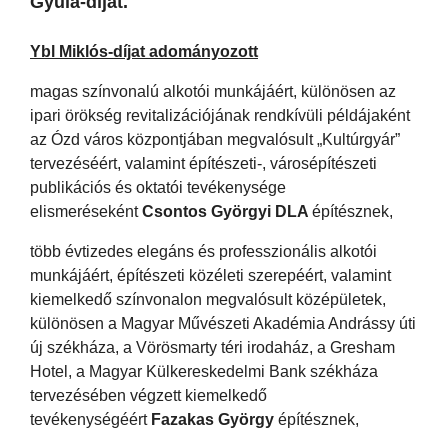
Gyula-díjat.
Ybl Miklós-díjat adományozott
magas színvonalú alkotói munkájáért, különösen az
ipari örökség revitalizációjának rendkívüli példájaként
az Ózd város központjában megvalósult „Kultúrgyár”
tervezéséért, valamint építészeti-, városépítészeti
publikációs és oktatói tevékenysége
elismeréseként
Csontos Györgyi DLA
építésznek,
több évtizedes elegáns és professzionális alkotói
munkájáért, építészeti közéleti szerepéért, valamint
kiemelkedő színvonalon megvalósult középületek,
különösen a Magyar Művészeti Akadémia Andrássy úti
új székháza, a Vörösmarty téri irodaház, a Gresham
Hotel, a Magyar Külkereskedelmi Bank székháza
tervezésében végzett kiemelkedő
tevékenységéért
Fazakas György
építésznek,