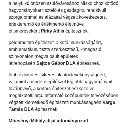
a helyi, különösen szülővárosához Miskolchoz kötődő,
hagyományokat tisztelő és gazdagító, rendkívüli
szorgalommal és alázattal végzett következetes,
értékteremtő és értékmentő életműve
elismeréseként
Pirity Attila
építésznek,
példamutató építészeti alkotó munkásságáért,
emblematikus, tiszta szerkesztésű, kimagasló
színvonalon megvalósult épületek
létrehozásért
Sajtos Gábor DLA
építésznek,
több évtizedes, sikeres oktatói tevékenységéért,
valamint a modern építészet legjobb hagyományait
továbbvivő, a kortárs építészet eszközeivel
megalkotott, arculatformáló középületek tervezésében
végzett kiemelkedő építészeti munkásságáért
Varga
Tamás DLA
építésznek.
Mőcsényi Mihály-díjat adományozott