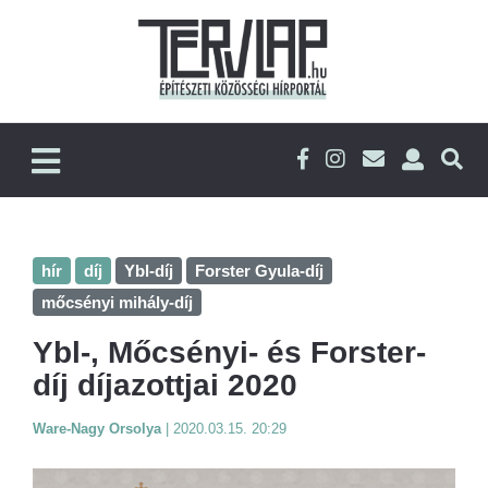
hír
díj
Ybl-díj
Forster Gyula-díj
mőcsényi mihály-díj
Ybl-, Mőcsényi- és Forster-
díj díjazottjai 2020
Ware-Nagy Orsolya
|
2020.03.15. 20:29