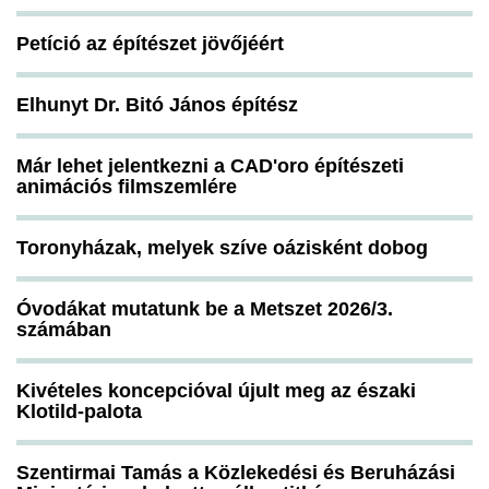
Petíció az építészet jövőjéért
Elhunyt Dr. Bitó János építész
Már lehet jelentkezni a CAD'oro építészeti
animációs filmszemlére
Toronyházak, melyek szíve oázisként dobog
Óvodákat mutatunk be a Metszet 2026/3.
számában
Kivételes koncepcióval újult meg az északi
Klotild-palota
Szentirmai Tamás a Közlekedési és Beruházási