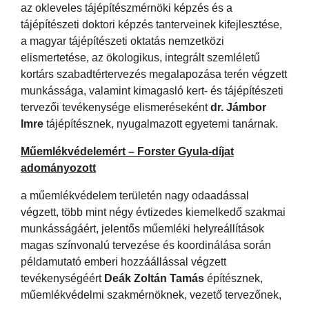
az okleveles tájépítészmérnöki képzés és a
tájépítészeti doktori képzés tanterveinek kifejlesztése,
a magyar tájépítészeti oktatás nemzetközi
elismertetése, az ökologikus, integrált szemléletű
kortárs szabadtértervezés megalapozása terén végzett
munkássága, valamint kimagasló kert- és tájépítészeti
tervezői tevékenysége elismeréseként
dr. Jámbor
Imre
tájépítésznek, nyugalmazott egyetemi tanárnak.
Műemlékvédelemért – Forster Gyula-díjat
adományozott
a műemlékvédelem területén nagy odaadással
végzett, több mint négy évtizedes kiemelkedő szakmai
munkásságáért, jelentős műemléki helyreállítások
magas színvonalú tervezése és koordinálása során
példamutató emberi hozzáállással végzett
tevékenységéért
Deák Zoltán Tamás
építésznek,
műemlékvédelmi szakmérnöknek, vezető tervezőnek,