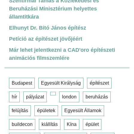
Szentirmai Tamás a Közlekedési és
Beruházási Minisztérium helyettes
államtitkára
Elhunyt Dr. Bitó János építész
Petíció az építészet jövőjéért
Már lehet jelentkezni a CAD'oro építészeti
animációs filmszemlére
Budapest
Egyesült Királyság
építészet
hír
pályázat
london
beruházás
felújítás
épületek
Egyesült Államok
buildecon
kiállítás
Kína
épület