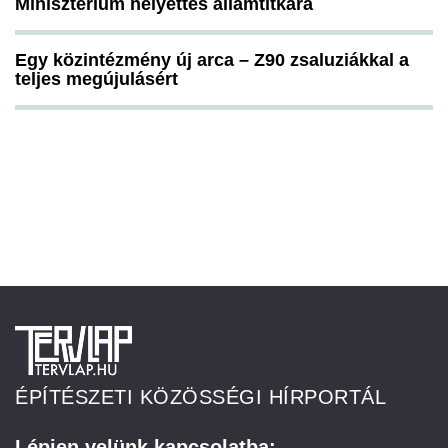
Minisztérium helyettes államtitkára
Egy közintézmény új arca – Z90 zsaluziákkal a
teljes megújulásért
ÉPÍTÉSZETI KÖZÖSSÉGI HÍRPORTÁL
Lépjen velünk kapcsolatba: