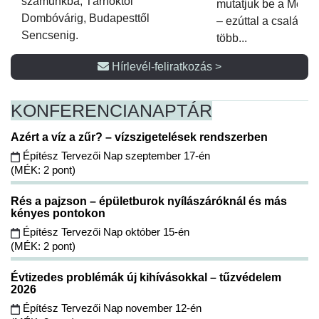
számunkba, Tárnoktól
mutatjuk be a Metsz
Dombóvárig, Budapesttől
– ezúttal a családi 
Sencsenig.
több...
Hírlevél-feliratkozás >
KONFERENCIA
NAPTÁR
Azért a víz a zűr? – vízszigetelések rendszerben
Építész Tervezői Nap szeptember 17-én
(MÉK: 2 pont)
Rés a pajzson – épületburok nyílászáróknál és más
kényes pontokon
Építész Tervezői Nap október 15-én
(MÉK: 2 pont)
Évtizedes problémák új kihívásokkal – tűzvédelem
2026
Építész Tervezői Nap november 12-én