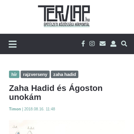
hír
rajzverseny
zaha hadid
Zaha Hadid és Ágoston
unokám
Timon
|
2018.08.16. 11:48