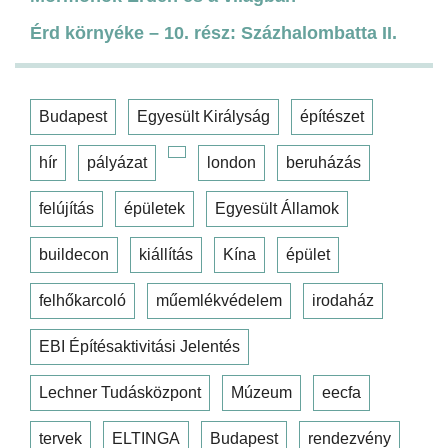
Érd környéke – 10. rész: Százhalombatta II.
Budapest
Egyesült Királyság
építészet
hír
pályázat
london
beruházás
felújítás
épületek
Egyesült Államok
buildecon
kiállítás
Kína
épület
felhőkarcoló
műemlékvédelem
irodaház
EBI Építésaktivitási Jelentés
Lechner Tudásközpont
Múzeum
eecfa
tervek
ELTINGA
Budapest
rendezvény