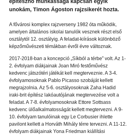
építésznő munkássága kapcsán egyik
unokám, Timon Ágoston rajzsikerét hozta.
A fővárosi komplex rajzverseny 1982 óta működik,
amelyen általános iskolai tanulók vesznek részt első
osztálytól 12. osztályig. A feladat-kiírások különböző
képzőművészeti témákban évről évre változnak.
2017-2018-ban a koncepció „Síkból a térbe” volt. Az 1-
2. évfolyam diákjainak Joan Miró festőművész
kedvenc játszótéri játékát kell megterveznie. A 3-4.
évfolyamosoknak Pablo Picasso szobáját kellett
megrajzolnia. Az 5-6. osztályosoknak Zaha Hadid
iraki-brit építész lakóautójának megtervezése volt a
feladat. A 7-8. évfolyamosoknak Ettore Sottsass
kedvenc ülőalkalmatosságát kellett megtervezni. A 9-
10. évfolyam tanulóinak egy Le Corbusier ihlette
pavilont kellett a Horváth Mihály térre tervezni. A 11-12.
évfolyam diákjainak Yona Friedman kiállítási