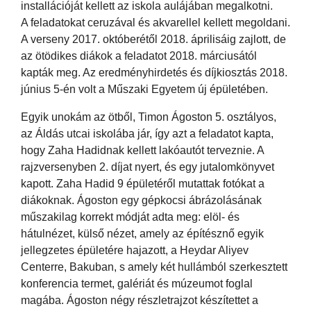
installációját kellett az iskola aulájában megalkotni.
A feladatokat ceruzával és akvarellel kellett megoldani.
A verseny 2017. októberétől 2018. áprilisáig zajlott, de
az ötödikes diákok a feladatot 2018. márciusától
kapták meg. Az eredményhirdetés és díjkiosztás 2018.
június 5-én volt a Műszaki Egyetem új épületében.
Egyik unokám az ötből, Timon Ágoston 5. osztályos,
az Áldás utcai iskolába jár, így azt a feladatot kapta,
hogy Zaha Hadidnak kellett lakóautót terveznie. A
rajzversenyben 2. díjat nyert, és egy jutalomkönyvet
kapott. Zaha Hadid 9 épületéről mutattak fotókat a
diákoknak. Ágoston egy gépkocsi ábrázolásának
műszakilag korrekt módját adta meg: elöl- és
hátulnézet, külső nézet, amely az építésznő egyik
jellegzetes épületére hajazott, a Heydar Aliyev
Centerre, Bakuban, s amely két hullámból szerkesztett
konferencia termet, galériát és múzeumot foglal
magába. Ágoston négy részletrajzot készítettet a