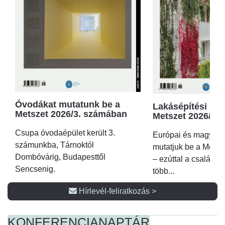
Óvodákat mutatunk be a
Lakásépítési kör
Metszet 2026/3. számában
Metszet 2026/2.
Csupa óvodaépület került 3.
Európai és magyar p
számunkba, Tárnoktól
mutatjuk be a Metsz
Dombóvárig, Budapesttől
– ezúttal a családi 
Sencsenig.
több...
Hírlevél-feliratkozás >
KONFERENCIA
NAPTÁR