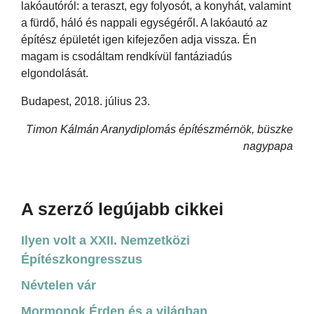
lakóautóról: a teraszt, egy folyosót, a konyhát, valamint
a fürdő, háló és nappali egységéről. A lakóautó az
építész épületét igen kifejezően adja vissza. Én
magam is csodáltam rendkívül fantáziadús
elgondolását.
Budapest, 2018. július 23.
Timon Kálmán Aranydiplomás építészmérnök, büszke
nagypapa
A szerző legújabb cikkei
Ilyen volt a XXII. Nemzetközi
Építészkongresszus
Névtelen vár
Mormonok Érden és a világban