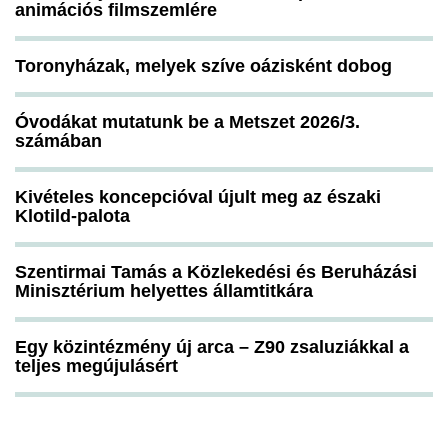
animációs filmszemlére
Toronyházak, melyek szíve oázisként dobog
Óvodákat mutatunk be a Metszet 2026/3.
számában
Kivételes koncepcióval újult meg az északi
Klotild-palota
Szentirmai Tamás a Közlekedési és Beruházási
Minisztérium helyettes államtitkára
Egy közintézmény új arca – Z90 zsaluziákkal a
teljes megújulásért