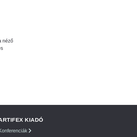
a néző
és
ARTIFEX KIADÓ
Konferenciák