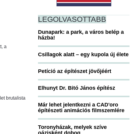
LEGOLVASOTTABB
Dunapark: a park, a város belép a
házba!
t, a
Csillagok alatt – egy kupola új élete
Petíció az építészet jövőjéért
Elhunyt Dr. Bitó János építész
et brutalista
Már lehet jelentkezni a CAD'oro
építészeti animációs filmszemlére
Toronyházak, melyek szíve
oázisként dobog