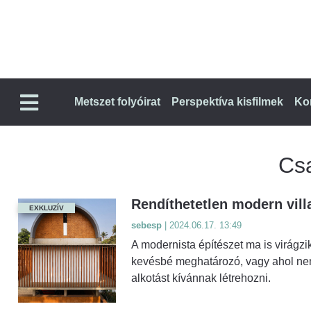
Metszet folyóirat
Perspektíva kisfilmek
Ko
Cs
Rendíthetetlen modern vill
EXKLUZÍV
sebesp
| 2024.06.17. 13:49
A modernista építészet ma is virágzi
kevésbé meghatározó, vagy ahol nem
alkotást kívánnak létrehozni.