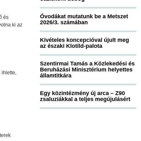
Óvodákat mutatunk be a Metszet
ő és
2026/3. számában
olna ki az
Kivételes koncepcióval újult meg
az északi Klotild-palota
Szentirmai Tamás a Közlekedési és
Beruházási Minisztérium helyettes
ihlette,
államtitkára
Egy közintézmény új arca – Z90
zsaluziákkal a teljes megújulásért
terek