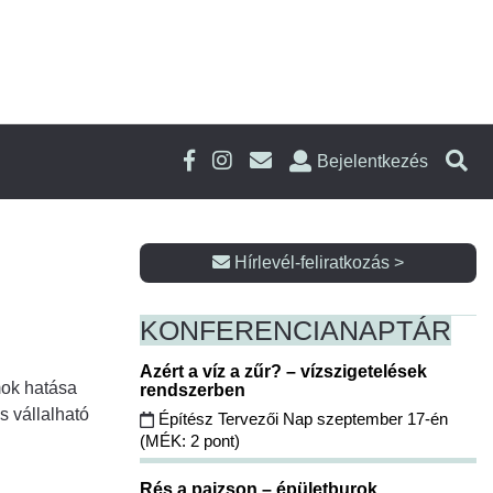
Bejelentkezés
Hírlevél-feliratkozás >
KONFERENCIA
NAPTÁR
Azért a víz a zűr? – vízszigetelések
mok hatása
rendszerben
 vállalható
Építész Tervezői Nap szeptember 17-én
(MÉK: 2 pont)
Rés a pajzson – épületburok