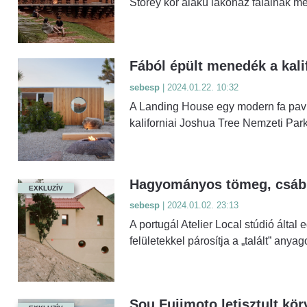
Storey kör alakú lakóház falainak m
Fából épült menedék a kali
sebesp
| 2024.01.22. 10:32
A Landing House egy modern fa pavil
kaliforniai Joshua Tree Nemzeti Park
Hagyományos tömeg, csábí
EXKLUZÍV
sebesp
| 2024.01.02. 23:13
A portugál Atelier Local stúdió által 
felületekkel párosítja a „talált” anyag
Sou Fujimoto letisztult körv