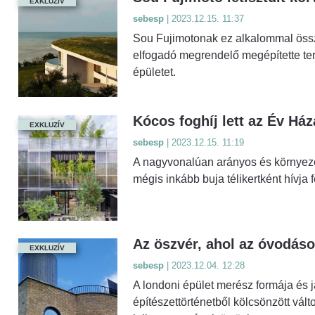
EXKLUZÍV
sebesp
| 2023.12.15. 11:37
Sou Fujimotonak ez alkalommal össz
elfogadó megrendelő megépítette terv
épületet.
Kócos foghíj lett az Év Há
EXKLUZÍV
sebesp
| 2023.12.15. 11:19
A nagyvonalúan arányos és környezet
mégis inkább buja télikertként hívja 
Az öszvér, ahol az óvodáso
EXKLUZÍV
sebesp
| 2023.12.04. 12:28
A londoni épület merész formája és 
építészettörténetből kölcsönzött vál