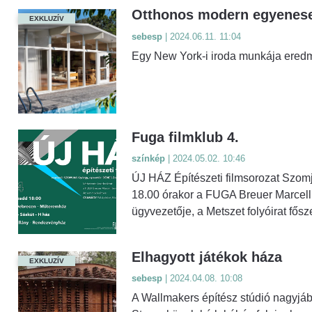
Otthonos modern egyenese
EXKLUZÍV
sebesp
| 2024.06.11. 11:04
Egy New York-i iroda munkája eredm
Fuga filmklub 4.
színkép
| 2024.05.02. 10:46
ÚJ HÁZ Építészeti filmsorozat Szom
18.00 órakor a FUGA Breuer Marcell 
ügyvezetője, a Metszet folyóirat fősz
Elhagyott játékok háza
EXKLUZÍV
sebesp
| 2024.04.08. 10:08
A Wallmakers építész stúdió nagyjábó