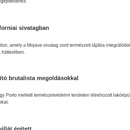
egépítéséhez.
forniai sivatagban
on, amely a Mojave-sivatag zord természeti tájába integrálódot
 hátterében.
tó brutalista megoldásokkal
egy Porto melletti természetvédelmi területen létrehozott lakóépül
okat.
illát épített