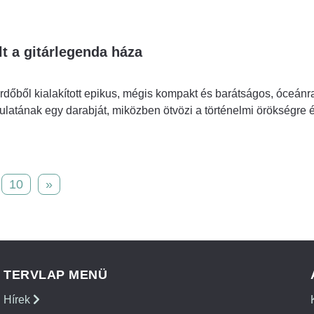
lt a gitárlegenda háza
ürdőből kialakított epikus, mégis kompakt és barátságos, óceánr
latának egy darabját, miközben ötvözi a történelmi örökségre 
10
»
TERVLAP MENÜ
Hírek