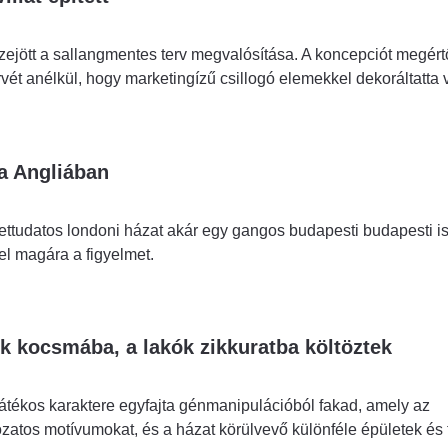
ejött a sallangmentes terv megvalósítása. A koncepciót megért
ét anélkül, hogy marketingízű csillogó elemekkel dekoráltatta v
za Angliában
tudatos londoni házat akár egy gangos budapesti budapesti is 
fel magára a figyelmet.
k kocsmába, a lakók zikkuratba költöztek
játékos karaktere egyfajta génmanipulációból fakad, amely az
tozatos motívumokat, és a házat körülvevő különféle épületek és 