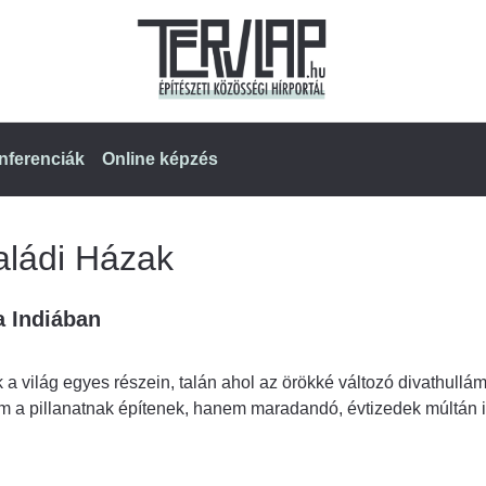
nferenciák
Online képzés
aládi Házak
a Indiában
k a világ egyes részein, talán ahol az örökké változó divathullá
 a pillanatnak építenek, hanem maradandó, évtizedek múltán is