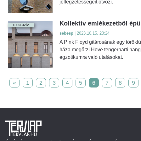
jellegzetességeit ötvözi.
Kollektív emlékezetből épü
EXKLUZÍV
sebesp
| 2023.10.15. 23:24
A Pink Floyd gitárosának egy törökf
háza megőrzi Hove tengerparti hangu
egzotikumra való utalásokat.
«
1
2
3
4
5
6
7
8
9