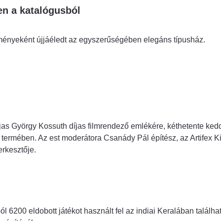
n a katalógusból
ényeként újjáéledt az egyszerűségében elegáns típusház.
jas György Kossuth díjas filmrendező emlékére, kéthetente ke
termében. Az est moderátora Csanády Pál építész, az Artifex Ki
erkesztője.
l 6200 eldobott játékot használt fel az indiai Keralában találha