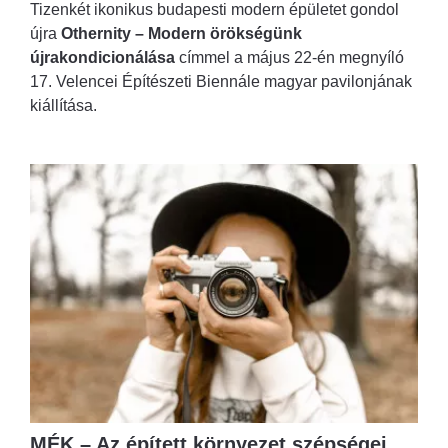
Tizenkét ikonikus budapesti modern épületet gondol
újra
Othernity – Modern örökségünk
újrakondicionálása
címmel a május 22-én megnyíló
17. Velencei Építészeti Biennále magyar pavilonjának
kiállítása.
MÉK – Az épített környezet szépségei