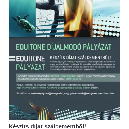
Készíts díjat szálcementből!