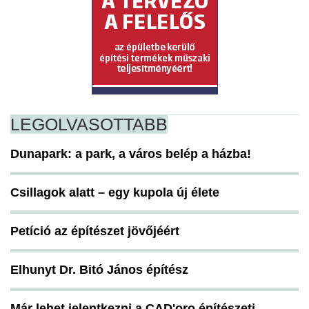
LEGOLVASOTTABB
Dunapark: a park, a város belép a házba!
Csillagok alatt – egy kupola új élete
Petíció az építészet jövőjéért
Elhunyt Dr. Bitó János építész
Már lehet jelentkezni a CAD'oro építészeti