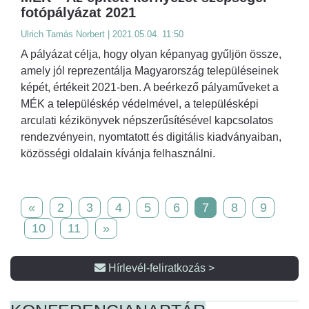
fotópályázat 2021
Ulrich Tamás Norbert | 2021.05.04. 11:50
A pályázat célja, hogy olyan képanyag gyűljön össze,
amely jól reprezentálja Magyarország településeinek
képét, értékeit 2021-ben. A beérkező pályaműveket a
MÉK a településkép védelmével, a településképi
arculati kézikönyvek népszerűsítésével kapcsolatos
rendezvényein, nyomtatott és digitális kiadványaiban,
közösségi oldalain kívánja felhasználni.
«
2
3
4
5
6
7
8
9
10
11
»
Hírlevél-feliratkozás >