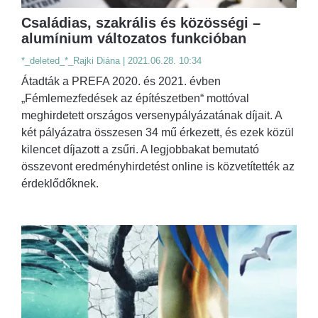
Családias, szakrális és közösségi –
alumínium változatos funkcióban
*_deleted_*_Rajki Diána | 2021.06.28. 10:34
Átadták a PREFA 2020. és 2021. évben
„Fémlemezfedések az építészetben“ mottóval
meghirdetett országos versenypályázatának díjait. A
két pályázatra összesen 34 mű érkezett, és ezek közül
kilencet díjazott a zsűri. A legjobbakat bemutató
összevont eredményhirdetést online is közvetítették az
érdeklődőknek.