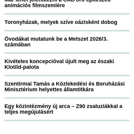
animációs filmszemlére
Toronyházak, melyek szíve oázisként dobog
Óvodákat mutatunk be a Metszet 2026/3.
számában
Kivételes koncepcióval újult meg az északi
Klotild-palota
Szentirmai Tamás a Közlekedési és Beruházási
Minisztérium helyettes államtitkára
Egy közintézmény új arca – Z90 zsaluziákkal a
teljes megújulásért