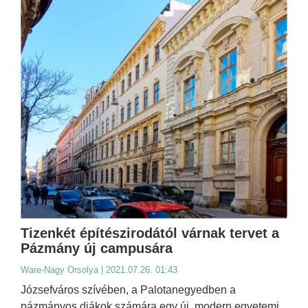
Tizenkét építészirodától várnak tervet a
Pázmány új campusára
Ware-Nagy Orsolya | 2021.07.26. 01:43
Józsefváros szívében, a Palotanegyedben a
pázmányos diákok számára egy új, modern egyetemi