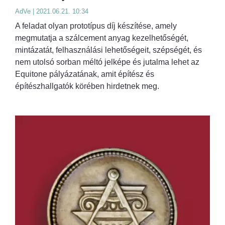
AdVe | 2021.06.21. 10:34
A feladat olyan prototípus díj készítése, amely
megmutatja a szálcement anyag kezelhetőségét,
mintázatát, felhasználási lehetőségeit, szépségét, és
nem utolsó sorban méltó jelképe és jutalma lehet az
Equitone pályázatának, amit építész és
építészhallgatók körében hirdetnek meg.