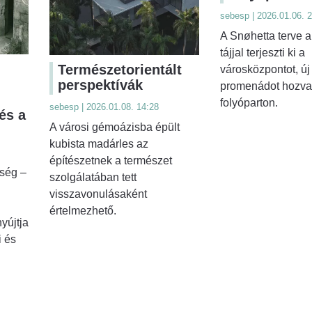
sebesp | 2026.01.06. 
A Snøhetta terve am
tájjal terjeszti ki a
Természetorientált
városközpontot, új
perspektívák
promenádot hozva 
folyóparton.
sebesp | 2026.01.08. 14:28
és a
A városi gémoázisba épült
kubista madárles az
építészetnek a természet
ség –
szolgálatában tett
visszavonulásaként
értelmezhető.
yújtja
i és