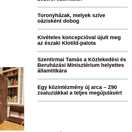
Toronyházak, melyek szíve
oázisként dobog
Kivételes koncepcióval újult meg
az északi Klotild-palota
Szentirmai Tamás a Közlekedési és
Beruházási Minisztérium helyettes
államtitkára
Egy közintézmény új arca – Z90
zsaluziákkal a teljes megújulásért