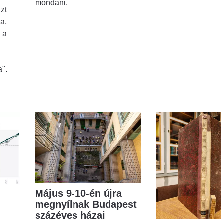
mondani.
zt
ra,
 a
a".
Május 9-10-én újra
megnyílnak Budapest
százéves házai