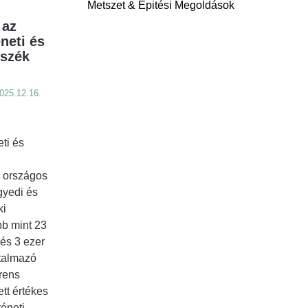
Metszet & Épitési Megoldások
 az
neti és
szék
025.12.16.
ti és
 országos
gyedi és
ki
bb mint 23
 és 3 ezer
rtalmazó
rens
tt értékes
téneti