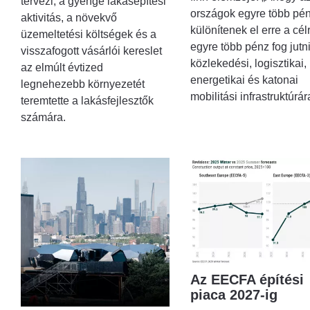
tervezi, a gyenge lakásépítési
országok egyre több pén
aktivitás, a növekvő
különítenek el erre a cél
üzemeltetési költségek és a
egyre több pénz fog jutni
visszafogott vásárlói kereslet
közlekedési, logisztikai,
az elmúlt évtized
energetikai és katonai
legnehezebb környezetét
mobilitási infrastruktúrár
teremtette a lakásfejlesztők
számára.
Az EECFA építési
piaca 2027-ig