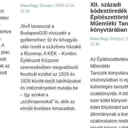
XII. századi
Ware-Nagy Orsolya | 2025.12.16.
kódextöredék
si
12:18
Építészettörté
ember
Műemléki Tan
-
Jövő tavasszal a
könyvtárában
kintve
Budapest100 visszatér a
a
Ware-Nagy Orsolya | 2
gyökereihez: tíz év kihagyás
11:30
 A
után ismét a százéves házaké
 piac
a főszerep. A KÉK – Kortárs
ások
Az Építészettörténe
Építészeti Központ
ak az
Műemléki
szervezésében megvalósuló
zott
Tanszék könyvtára
fesztivál ezúttal az 1916 és
viszonylatban is e
1926 között épült lakóházakat
különleges tanszé
és intézményeket mutatja be
szakkönyvtár. A tö
– így azokat a
ezer kötet könyvet
„szülinaposokat” is, akik az
kötet folyóiratot ta
elmúlt években kimaradtak.
állománynak a kur
szakirodalom melle
részét képezi a tör