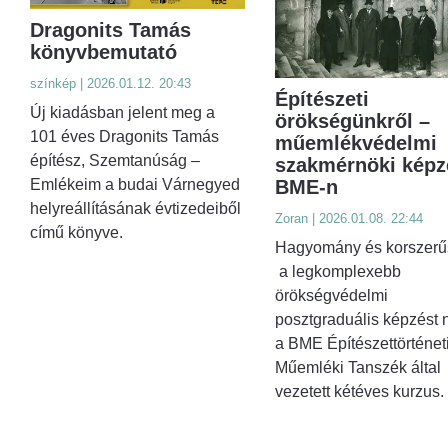
Dragonits Tamás
könyvbemutató
színkép | 2026.01.12. 20:43
Építészeti
Új kiadásban jelent meg a
örökségünkről –
101 éves Dragonits Tamás
műemlékvédelmi
építész, Szemtanúság –
szakmérnöki képz
BME-n
Emlékeim a budai Várnegyed
helyreállításának évtizedeiből
Zoran | 2026.01.08. 22:44
című könyve.
Hagyomány és korszerű
a legkomplexebb
örökségvédelmi
posztgraduális képzést n
a BME Építészettörténet
Műemléki Tanszék által
vezetett kétéves kurzus.