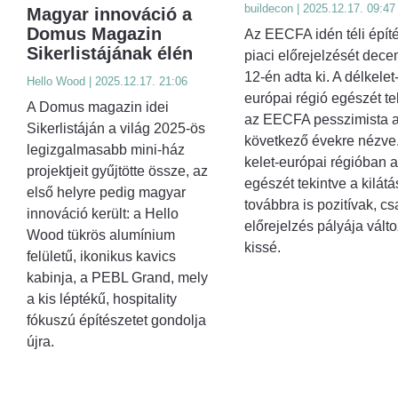
buildecon | 2025.12.17. 09:47
Magyar innováció a
Domus Magazin
Az EECFA idén téli építé
Sikerlistájának élén
piaci előrejelzését dec
12-én adta ki. A délkelet
Hello Wood | 2025.12.17. 21:06
európai régió egészét te
A Domus magazin idei
az EECFA pesszimista 
Sikerlistáján a világ 2025-ös
következő évekre nézve.
legizgalmasabb mini-ház
kelet-európai régióban a
projektjeit gyűjtötte össze, az
egészét tekintve a kilát
első helyre pedig magyar
továbbra is pozitívak, cs
innováció került: a Hello
előrejelzés pályája válto
Wood tükrös alumínium
kissé.
felületű, ikonikus kavics
kabinja, a PEBL Grand, mely
a kis léptékű, hospitality
fókuszú építészetet gondolja
újra.