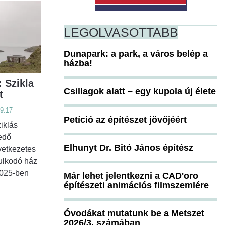
LEGOLVASOTTABB
Dunapark: a park, a város belép a
házba!
 Szikla
Csillagok alatt – egy kupola új élete
t
09:17
Petíció az építészet jövőjéért
iklás
edő
Elhunyt Dr. Bitó János építész
vetkezetes
ulkodó ház
 2025-ben
Már lehet jelentkezni a CAD'oro
építészeti animációs filmszemlére
Óvodákat mutatunk be a Metszet
2026/3. számában