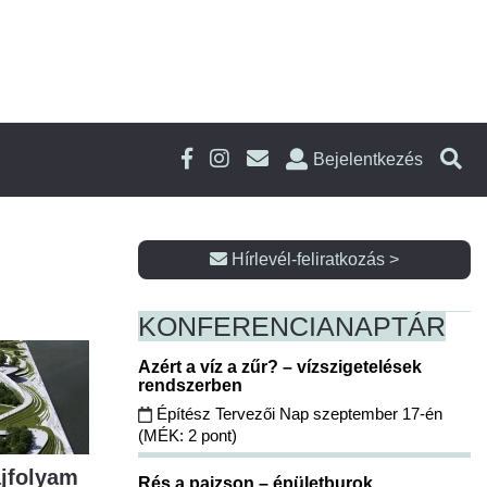
Bejelentkezés
Hírlevél-feliratkozás >
KONFERENCIA
NAPTÁR
Azért a víz a zűr? – vízszigetelések
rendszerben
Építész Tervezői Nap szeptember 17-én
(MÉK: 2 pont)
ájfolyam
Rés a pajzson – épületburok