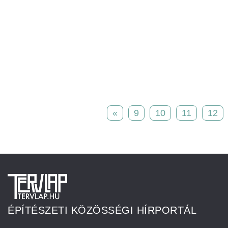
«
9
10
11
12
ÉPÍTÉSZETI KÖZÖSSÉGI HÍRPORTÁL