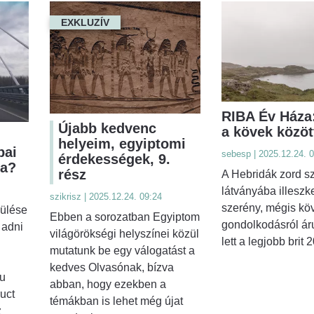
EXKLUZÍV
RIBA Év Háza:
Újabb kedvenc
a kövek közöt
helyeim, egyiptomi
pai
sebesp | 2025.12.24. 
érdekességek, 9.
ja?
rész
A Hebridák zord sz
látványába illeszk
szikrisz | 2025.12.24. 09:24
szerény, mégis kö
vülése
Ebben a sorozatban Egyiptom
gondolkodásról ár
 adni
világörökségi helyszínei közül
lett a legjobb brit
mutatunk be egy válogatást a
kedves Olvasónak, bízva
ku
abban, hogy ezekben a
uct
témákban is lehet még újat
z