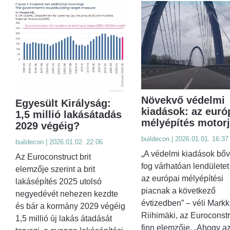
Növekvő védelmi
Egyesült Királyság:
kiadások: az euró
1,5 millió lakásátadás
mélyépítés motor
2029 végéig?
buildecon | 2026.01.01. 16:37
buildecon | 2026.01.02. 22:06
„A védelmi kiadások bő
Az Euroconstruct brit
fog várhatóan lendületet
elemzője szerint a brit
az európai mélyépítési
lakásépítés 2025 utolsó
piacnak a következő
negyedévét nehezen kezdte
évtizedben” – véli Mark
és bár a kormány 2029 végéig
Riihimäki, az Euroconstr
1,5 millió új lakás átadását
finn elemzője. „Ahogy a