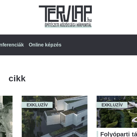
nferenciák
Online képzés
cikk
EXKLUZÍV
EXKLUZÍV
Folyóparti t