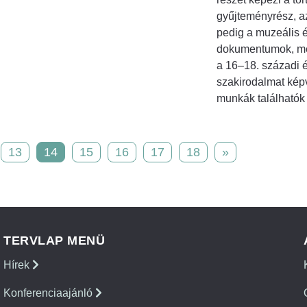
gyűjteményrész, a
pedig a muzeális é
dokumentumok, me
a 16–18. századi é
szakirodalmat kép
munkák találhatók
13
14
15
16
17
18
»
TERVLAP MENÜ
Hírek
Konferenciaajánló