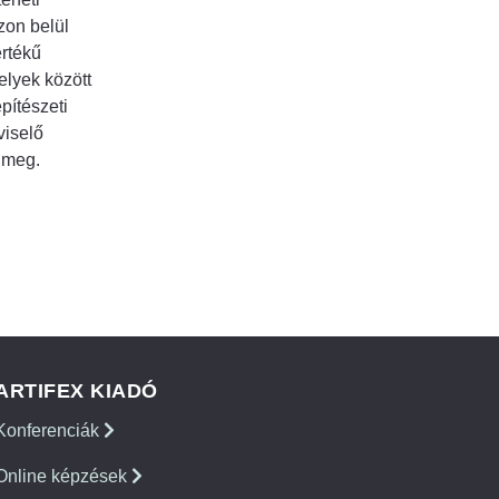
zon belül
rtékű
lyek között
pítészeti
viselő
 meg.
ARTIFEX KIADÓ
Konferenciák
Online képzések