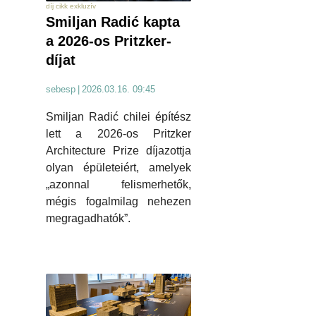
díj cikk exkluzív
Smiljan Radić kapta
a 2026-os Pritzker-
díjat
sebesp
|
2026.03.16. 09:45
Smiljan Radić chilei építész
lett a 2026-os Pritzker
Architecture Prize díjazottja
olyan épületeiért, amelyek
„azonnal felismerhetők,
mégis fogalmilag nehezen
megragadhatók”.