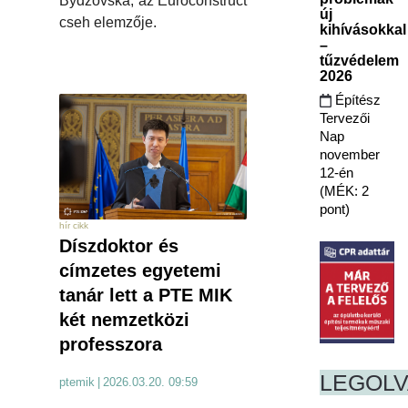
Bydžovská, az Euroconstruct
új
cseh elemzője.
kihívásokkal
–
tűzvédelem
2026
Építész
Tervezői
Nap
november
12-én
(MÉK: 2
pont)
hír cikk
Díszdoktor és
címzetes egyetemi
tanár lett a PTE MIK
két nemzetközi
professzora
LEGOL
ptemik
|
2026.03.20. 09:59