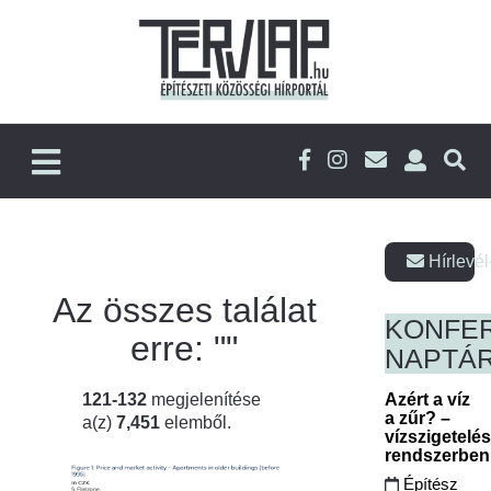
Hírlevél
Az összes találat
KONFE
erre: "
"
NAPTÁ
121-132
megjelenítése
Azért a víz
a zűr? –
a(z)
7,451
elemből.
vízszigetelé
rendszerbe
Építész