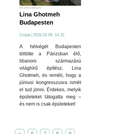
hír cikk exkluzív
Lina Ghotmeh
Budapesten
Csépé
|
2026.03.09. 14:32
A hétvégét Budapesten
töltötte a Párizsban élő,
libanoni származású
világhírű építész, Lina
Ghotmeh, és reméli, hogy a
júniusi kongresszusra ismét
el tud jönni. Érdekes, melyik
épületeket látogatta meg –
és nem is csak épületeket!
«
6
7
8
9