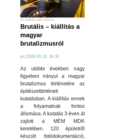
hír kiállítás cikk exkluzív
Brutális – kiállítás a
magyar
brutalizmusról
pt
|
2026.03.13. 16:32
Az utóbbi években nagy
figyelem irányul a magyar
brutalizmus történetére az
építészettörténeti
kutatásban. A kiállítás ennek
a folyamatnak fontos
állomása. A kutatás 3 éven át
zajlott a MÉM MDK
keretében. 120 épületről
készült fotódokumentáció,