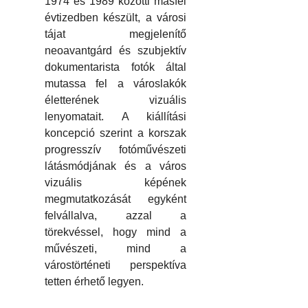
1974 és 1989 közötti másfél
évtizedben készült, a városi
tájat megjelenítő
neoavantgárd és szubjektív
dokumentarista fotók által
mutassa fel a városlakók
életterének vizuális
lenyomatait. A kiállítási
koncepció szerint a korszak
progresszív fotóművészeti
látásmódjának és a város
vizuális képének
megmutatkozását egyként
felvállalva, azzal a
törekvéssel, hogy mind a
művészeti, mind a
várostörténeti perspektíva
tetten érhető legyen.