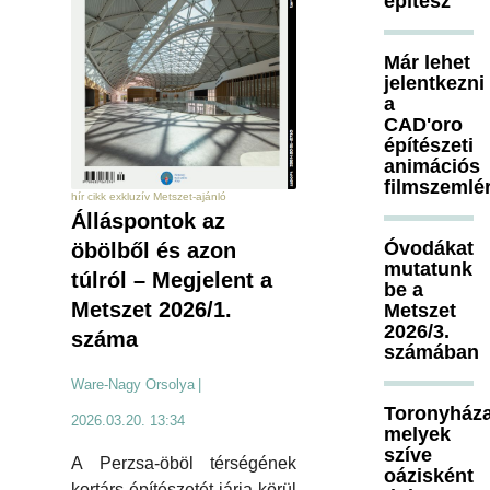
építész
Már lehet
jelentkezni
a
CAD'oro
építészeti
animációs
filmszemlé
hír cikk exkluzív Metszet-ajánló
Álláspontok az
Óvodákat
öbölből és azon
mutatunk
túlról – Megjelent a
be a
Metszet 2026/1.
Metszet
2026/3.
száma
számában
Ware-Nagy Orsolya
|
Toronyháza
2026.03.20. 13:34
melyek
szíve
A Perzsa-öböl térségének
oázisként
kortárs építészetét járja körül