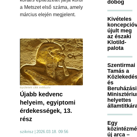
dobog
a Metszet első száma, amely
március elején megjelent.
Kivételes
koncepcióv
újult meg
az északi
Klotild-
palota
Szentirmai
Tamás a
Közlekedés
és
Beruházási
épületek cikk exkluzív
Újabb kedvenc
Minisztéri
helyettes
helyeim, egyiptomi
államtitkár
érdekességek, 13.
rész
Egy
közintézm
szikrisz
|
2026.03.18. 09:56
új arca –