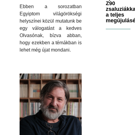
Z90
Ebben a sorozatban
zsaluziákka
Egyiptom világörökségi
a teljes
megújulásé
helyszínei közül mutatunk be
egy válogatást a kedves
Olvasónak, bízva abban,
hogy ezekben a témákban is
lehet még újat mondani.