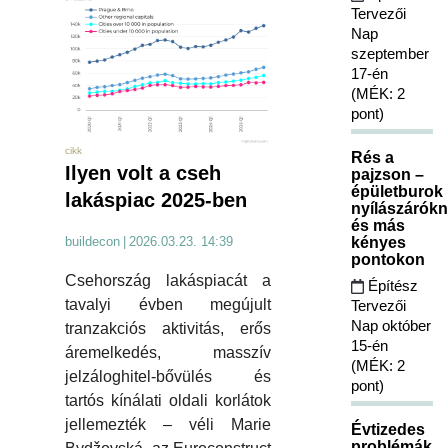
Tervezői
Nap
szeptember
17-én
(MÉK: 2
pont)
cikk
Rés a
Ilyen volt a cseh
pajzson –
épületburok
lakáspiac 2025-ben
nyílászárókn
és más
kényes
buildecon
|
2026.03.23. 14:39
pontokon
Csehország lakáspiacát a
Építész
tavalyi évben megújult
Tervezői
Nap október
tranzakciós aktivitás, erős
15-én
áremelkedés, masszív
(MÉK: 2
jelzáloghitel-bővülés és
pont)
tartós kínálati oldali korlátok
jellemezték – véli Marie
Évtizedes
problémák