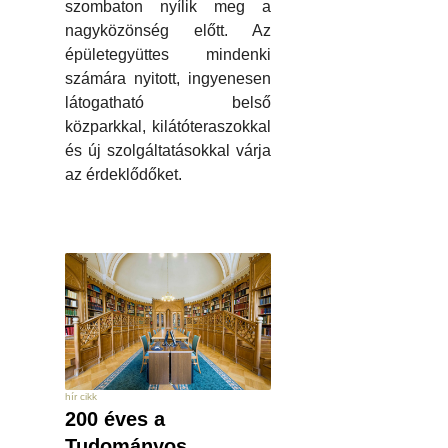
szombaton nyílik meg a
nagyközönség előtt. Az
épületegyüttes mindenki
számára nyitott, ingyenesen
látogatható belső
közparkkal, kilátóteraszokkal
és új szolgáltatásokkal várja
az érdeklődőket.
hír cikk
200 éves a
Tudományos