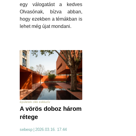
egy válogatást a kedves
Olvasónak, bízva abban,
hogy ezekben a témákban is
lehet még újat mondani.
épületek cikk exkluzív
A vörös doboz három
rétege
sebesp
|
2026.03.16. 17:44