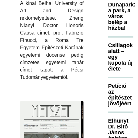
A kínai Beihai University of
Dunapark:
a park, a
Art and Design
város
rektorhelyettese, Zheng
belép a
Nianyi Doctor Honoris
házba!
Causa címet, prof. Fabrizio
Finucci, a Roma Tre
Csillagok
Egyetem Építészeti Karának
alatt –
egyetemi docense pedig
egy
címzetes egyetemi tanár
kupola új
élete
címet kapott a Pécsi
Tudományegyetemtől.
Petíció
az
építészet
jövőjéért
Elhunyt
Dr. Bitó
János