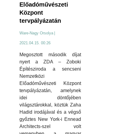
Előadóművészeti
Központ
tervpályázatán
Ware-Nagy Orsolya
|
2021.04.15. 00:26
Megosztott második díjat
nyert a ZDA – Zoboki
Építésziroda a sencseni
Nemzetközi
Előadóművészeti Központ
tervpályázatán, amelynek
idei döntőjében
világsztárokkal, köztük Zaha
Hadid irodájával és a végső
győztes New York-i Ennead
Architects-szel volt
versenyben a magyar