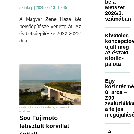
be a
Metszet
színkép
|
2025.05.13. 10:45
2026/3.
számában
A Magyar Zene Háza két
belsőépítésze vehette át „Az
év belsőépítésze 2022-2023”
Kivételes
koncepcióv
díjat.
újult meg
az északi
Klotild-
palota
Egy
közintézm
új arca –
Z90
zsaluziákka
családi házak cikk videók, animációk
a teljes
exkluzív
megújulásé
Sou Fujimoto
letisztult körvillát
„A