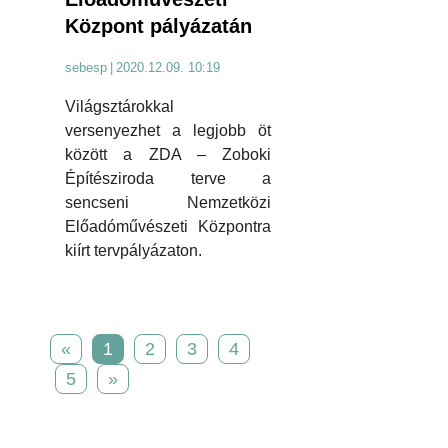
Központ pályázatán
sebesp
|
2020.12.09. 10:19
Világsztárokkal
versenyezhet a legjobb öt
között a ZDA – Zoboki
Építésziroda terve a
sencseni Nemzetközi
Előadóművészeti Központra
kiírt tervpályázaton.
«
1
2
3
4
5
»