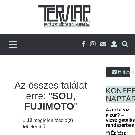
Hírlevél
Az összes találat
KONFE
erre: "
SOU,
NAPTÁ
FUJIMOTO
"
Azért a víz
a zűr? –
vízszigetelé
1-12
megjelenítése a(z)
rendszerbe
56
elemből.
Építész