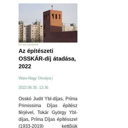
hír díj épületek
Az építészeti
OSSKÁR-díj átadása,
2022
Ware-Nagy Orsolya
|
2022.06.30. 12:36
Osskó Judit Ybl-díjas, Príma
Primissima Díjas építész
férjével, Tokár György Ybl-
díjas, Príma Díjas építésszel
(1933-2019) kettőjük