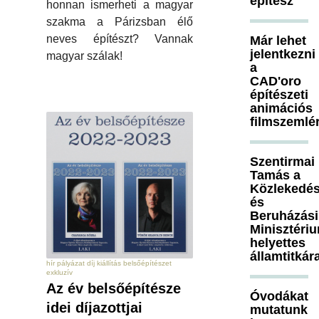
építész
honnan ismerheti a magyar
szakma a Párizsban élő
neves építészt? Vannak
Már lehet
jelentkezni
magyar szálak!
a
CAD'oro
építészeti
animációs
filmszemlé
Szentirmai
Tamás a
Közlekedés
és
Beruházási
Minisztéri
helyettes
államtitkár
hír pályázat díj kiállítás belsőépítészet
exkluzív
Az év belsőépítésze
Óvodákat
idei díjazottjai
mutatunk