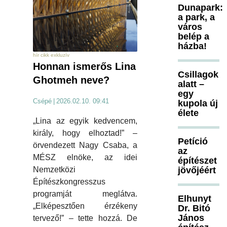
Dunapark:
a park, a
város
belép a
házba!
hír cikk exkluzív
Honnan ismerős Lina
Csillagok
Ghotmeh neve?
alatt –
egy
Csépé
|
2026.02.10. 09:41
kupola új
élete
„Lina az egyik kedvencem,
király, hogy elhoztad!” –
Petíció
örvendezett Nagy Csaba, a
az
MÉSZ elnöke, az idei
építészet
jövőjéért
Nemzetközi
Építészkongresszus
programját meglátva.
Elhunyt
„Elképesztően érzékeny
Dr. Bitó
János
tervező!” – tette hozzá. De