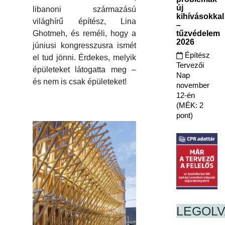
új
libanoni származású
kihívásokkal
világhírű építész, Lina
–
tűzvédelem
Ghotmeh, és reméli, hogy a
2026
júniusi kongresszusra ismét
Építész
el tud jönni. Érdekes, melyik
Tervezői
épületeket látogatta meg –
Nap
és nem is csak épületeket!
november
12-én
(MÉK: 2
pont)
LEGOL