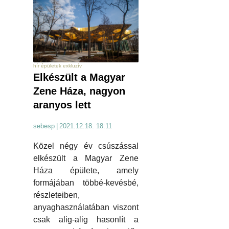
hír épületek exkluzív
Elkészült a Magyar
Zene Háza, nagyon
aranyos lett
sebesp
|
2021.12.18. 18:11
Közel négy év csúszással
elkészült a Magyar Zene
Háza épülete, amely
formájában többé-kevésbé,
részleteiben,
anyaghasználatában viszont
csak alig-alig hasonlít a