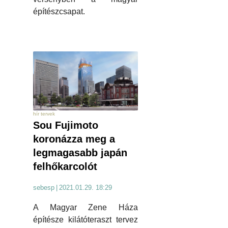
építészcsapat.
hír tervek
Sou Fujimoto
koronázza meg a
legmagasabb japán
felhőkarcolót
sebesp
|
2021.01.29. 18:29
A Magyar Zene Háza
építésze kilátóteraszt tervez