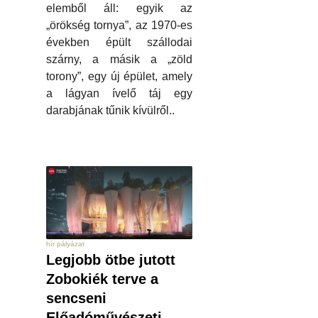
elemből áll: egyik az
„örökség tornya”, az 1970-es
években épült szállodai
szárny, a másik a „zöld
torony”, egy új épület, amely
a lágyan ívelő táj egy
darabjának tűnik kívülről..
hír pályázat
Legjobb ötbe jutott
Zobokiék terve a
sencseni
Előadóművészeti