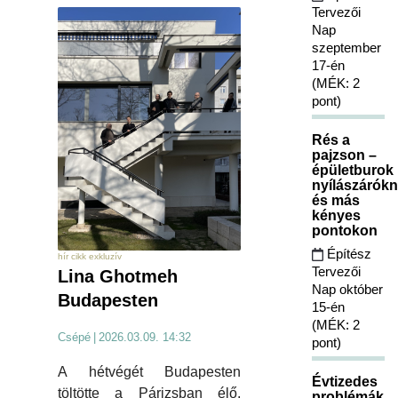
Tervezői
Nap
szeptember
17-én
(MÉK: 2
pont)
Rés a
pajzson –
épületburok
nyílászárókn
és más
kényes
pontokon
Építész
hír cikk exkluzív
Tervezői
Lina Ghotmeh
Nap október
Budapesten
15-én
(MÉK: 2
Csépé
|
2026.03.09. 14:32
pont)
A hétvégét Budapesten
Évtizedes
töltötte a Párizsban élő,
problémák