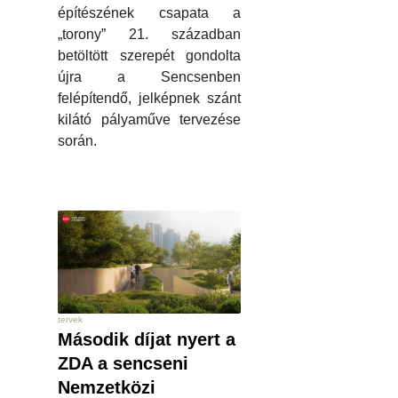
építészének csapata a
„torony” 21. században
betöltött szerepét gondolta
újra a Sencsenben
felépítendő, jelképnek szánt
kilátó pályaműve tervezése
során.
tervek
Második díjat nyert a
ZDA a sencseni
Nemzetközi