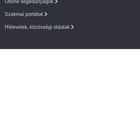
Online segédanyagok
Szakmai portálok
Hírlevelek, közösségi oldalak