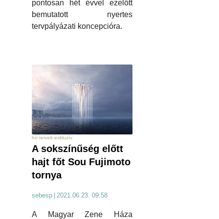
pontosan hét évvel ezelőtt
bemutatott nyertes
tervpályázati koncepcióra.
hír tervek exkluzív
A sokszínűség előtt
hajt főt Sou Fujimoto
tornya
sebesp
|
2021.06.23. 09:58
A Magyar Zene Háza