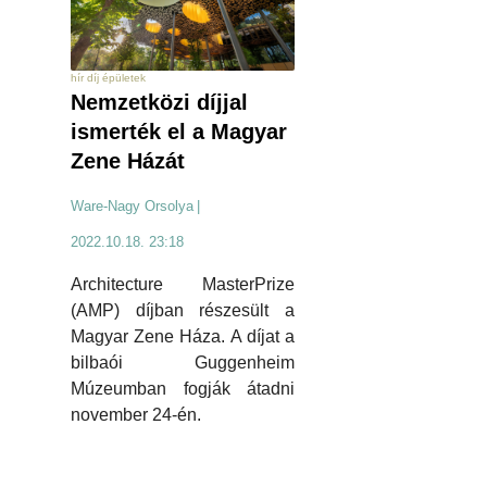
hír díj épületek
Nemzetközi díjjal
ismerték el a Magyar
Zene Házát
Ware-Nagy Orsolya
|
2022.10.18. 23:18
Architecture MasterPrize
(AMP) díjban részesült a
Magyar Zene Háza. A díjat a
bilbaói Guggenheim
Múzeumban fogják átadni
november 24-én.