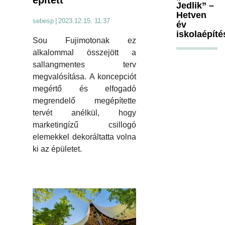
épített
Jedlik” –
Hetven
sebesp
|
2023.12.15. 11:37
év
iskolaépíté
Sou Fujimotonak ez
alkalommal összejött a
sallangmentes terv
megvalósítása. A koncepciót
megértő és elfogadó
megrendelő megépítette
tervét anélkül, hogy
marketingízű csillogó
elemekkel dekoráltatta volna
ki az épületet.