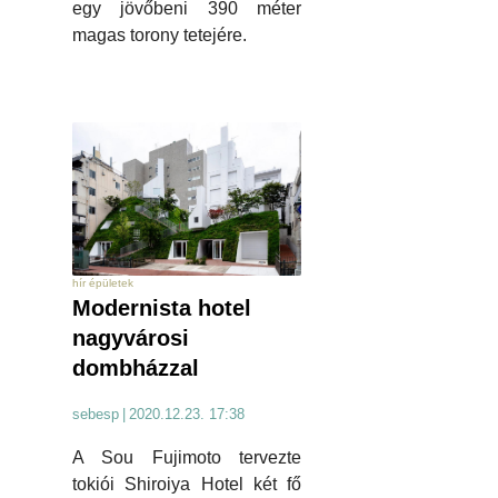
egy jövőbeni 390 méter
magas torony tetejére.
hír épületek
Modernista hotel
nagyvárosi
dombházzal
sebesp
|
2020.12.23. 17:38
A Sou Fujimoto tervezte
tokiói Shiroiya Hotel két fő