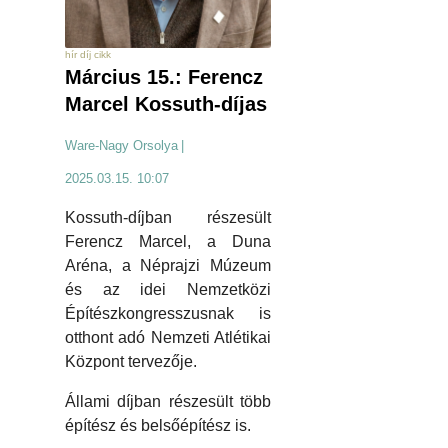
hír díj cikk
Március 15.: Ferencz
Marcel Kossuth-díjas
Ware-Nagy Orsolya
|
2025.03.15. 10:07
Kossuth-díjban részesült
Ferencz Marcel, a Duna
Aréna, a Néprajzi Múzeum
és az idei Nemzetközi
Építészkongresszusnak is
otthont adó Nemzeti Atlétikai
Központ tervezője.
Állami díjban részesült több
építész és belsőépítész is.