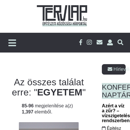
Hírlevél
Az összes találat
KONFE
erre: "
EGYETEM
"
NAPTÁ
85-96
megjelenítése a(z)
Azért a víz
a zűr? –
1,397
elemből.
vízszigetelé
rendszerbe
Építész