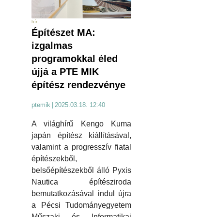
hír
Építészet MA:
izgalmas
programokkal éled
újjá a PTE MIK
építész rendezvénye
ptemik
|
2025.03.18. 12:40
A világhírű Kengo Kuma
japán építész kiállításával,
valamint a progresszív fiatal
építészekből,
belsőépítészekből álló Pyxis
Nautica építésziroda
bemutatkozásával indul újra
a Pécsi Tudományegyetem
Műszaki és Informatikai