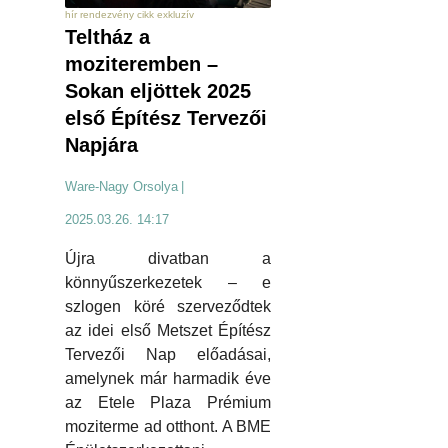
hír rendezvény cikk exkluzív
Teltház a
moziteremben –
Sokan eljöttek 2025
első Építész Tervezői
Napjára
Ware-Nagy Orsolya
|
2025.03.26. 14:17
Újra divatban a
könnyűszerkezetek – e
szlogen köré szerveződtek
az idei első Metszet Építész
Tervezői Nap előadásai,
amelynek már harmadik éve
az Etele Plaza Prémium
moziterme ad otthont. A BME