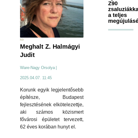
Z90
zsaluziákka
a teljes
megújulásé
hír
Meghalt Z. Halmágyi
Judit
Ware-Nagy Orsolya
|
2025.04.07. 11:45
Korunk egyik legjelentősebb
építésze, Budapest
fejlesztésének elkötelezettje,
aki számos közismert
fővárosi épületet tervezett,
62 éves korában hunyt el.