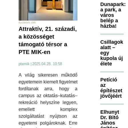
Dunapark:
a park, a
város
belép a
épületek cikk
házba!
Attraktív, 21. századi,
a közösséget
Csillagok
támogató térsor a
alatt –
PTE MIK-en
egy
kupola új
élete
ptemik
|
2025.04.28. 10:58
A világ sikeresen működő
Petíció
egyetemein kiemelt figyelmet
az
fordítanak arra, hogy a
építészet
jövőjéért
campus az oktatás–kutatás–
rekreáció helyszíne legyen,
emellett komplex
Elhunyt
szolgáltatást nyújtson az
Dr. Bitó
János
egyetemi polgároknak. Erre