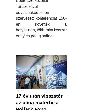
Épületszerkezettani
Tanszékével
együttműködésben
szervezett konferenciát 150-
en követték a
helyszínen, több mint kétszer
ennyien pedig online.
hír cikk
17 év után visszatér
az alma materbe a
Pollack Expo