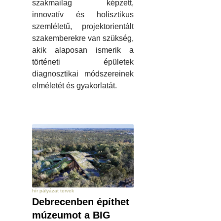
szakmailag képzett,
innovatív és holisztikus
szemléletű, projektorientált
szakemberekre van szükség,
akik alaposan ismerik a
történeti épületek
diagnosztikai módszereinek
elméletét és gyakorlatát.
hír pályázat tervek
Debrecenben építhet
múzeumot a BIG