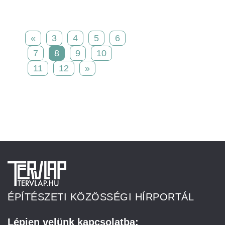
«
3
4
5
6
7
8
9
10
11
12
»
ÉPÍTÉSZETI KÖZÖSSÉGI HÍRPORTÁL
Lépjen velünk kapcsolatba: