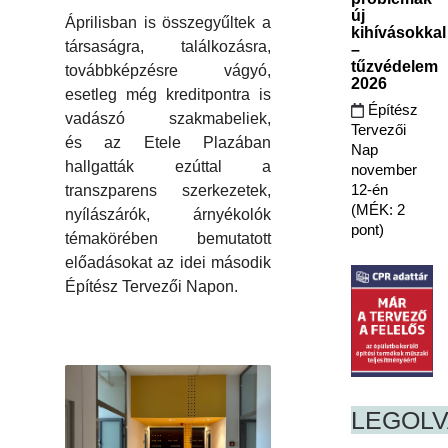
új
Áprilisban is összegyűltek a
kihívásokkal
társaságra, találkozásra,
–
tűzvédelem
továbbképzésre vágyó,
2026
esetleg még kreditpontra is
Építész
vadászó szakmabeliek,
Tervezői
és az Etele Plazában
Nap
hallgatták ezúttal a
november
12-én
transzparens szerkezetek,
(MÉK: 2
nyílászárók, árnyékolók
pont)
témakörében bemutatott
előadásokat az idei második
Építész Tervezői Napon.
LEGOL