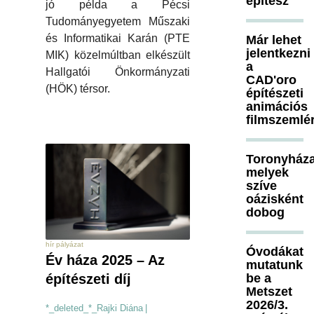
építész
jó példa a Pécsi
Tudományegyetem Műszaki
és Informatikai Karán (PTE
Már lehet
jelentkezni
MIK) közelmúltban elkészült
a
Hallgatói Önkormányzati
CAD'oro
(HÖK) térsor.
építészeti
animációs
filmszemlé
Toronyháza
melyek
szíve
oázisként
dobog
hír pályázat
Óvodákat
Év háza 2025 – Az
mutatunk
be a
építészeti díj
Metszet
2026/3.
*_deleted_*_Rajki Diána
|