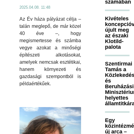
számában
2025.04.08. 11:48
Kivételes
Az Év háza pályázat célja –
koncepcióv
talán meglepő, de már közel
újult meg
40 éve –, hogy
az északi
megismertesse és számba
Klotild-
palota
vegye azokat a minőségi
építészeti alkotásokat,
amelyek nemcsak esztétikai,
Szentirmai
Tamás a
hanem környezeti és
Közlekedés
gazdasági szempontból is
és
példaértékűek.
Beruházási
Minisztéri
helyettes
államtitkár
Egy
közintézm
új arca –