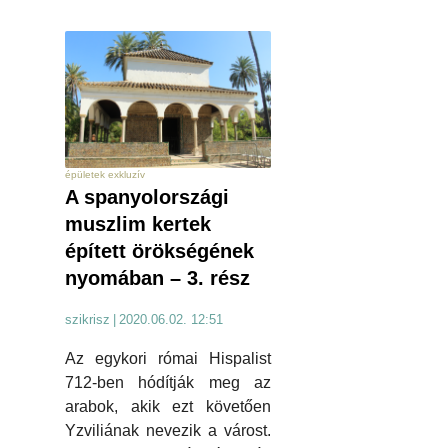
épületek exkluzív
A spanyolországi
muszlim kertek
épített örökségének
nyomában – 3. rész
szikrisz
|
2020.06.02. 12:51
Az egykori római Hispalist
712-ben hódítják meg az
arabok, akik ezt követően
Yzviliának nevezik a várost.