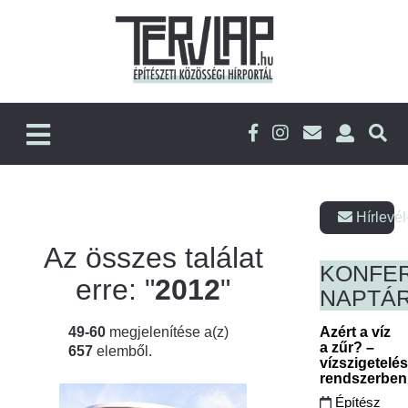
Hírlevél
Az összes találat
KONFE
erre: "
2012
"
NAPTÁ
49-60
megjelenítése a(z)
Azért a víz
a zűr? –
657
elemből.
vízszigetelé
rendszerbe
Építész