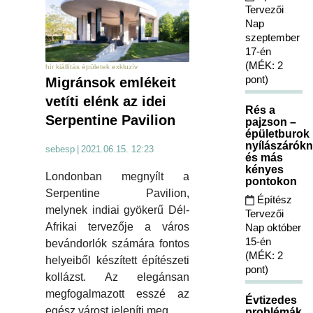
Tervezői
Nap
szeptember
17-én
(MÉK: 2
hír kiállítás épületek exkluzív
pont)
Migránsok emlékeit
vetíti elénk az idei
Rés a
Serpentine Pavilion
pajzson –
épületburok
nyílászárókn
sebesp
|
2021.06.15. 12:23
és más
kényes
Londonban megnyílt a
pontokon
Serpentine Pavilion,
Építész
melynek indiai gyökerű Dél-
Tervezői
Afrikai tervezője a város
Nap október
15-én
bevándorlók számára fontos
(MÉK: 2
helyeiből készített építészeti
pont)
kollázst. Az elegánsan
megfogalmazott esszé az
Évtizedes
egész várost jeleníti meg.
problémák