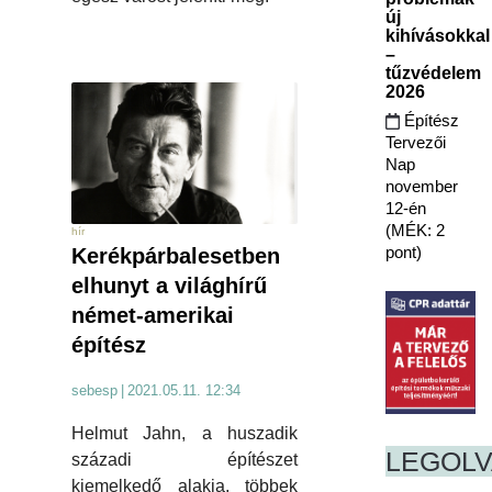
új
kihívásokkal
–
tűzvédelem
2026
Építész
Tervezői
Nap
november
12-én
(MÉK: 2
hír
pont)
Kerékpárbalesetben
elhunyt a világhírű
német-amerikai
építész
sebesp
|
2021.05.11. 12:34
Helmut Jahn, a huszadik
LEGOL
századi építészet
kiemelkedő alakja, többek