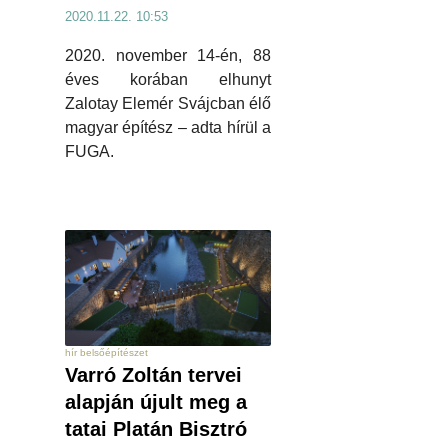
2020.11.22. 10:53
2020. november 14-én, 88
éves korában elhunyt
Zalotay Elemér Svájcban élő
magyar építész – adta hírül a
FUGA.
hír belsőépítészet
Varró Zoltán tervei
alapján újult meg a
tatai Platán Bisztró