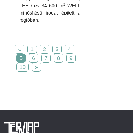
2
LEED és 34 600 m
WELL
minősítésű irodát épített a
régióban.
«
1
2
3
4
5
6
7
8
9
10
»