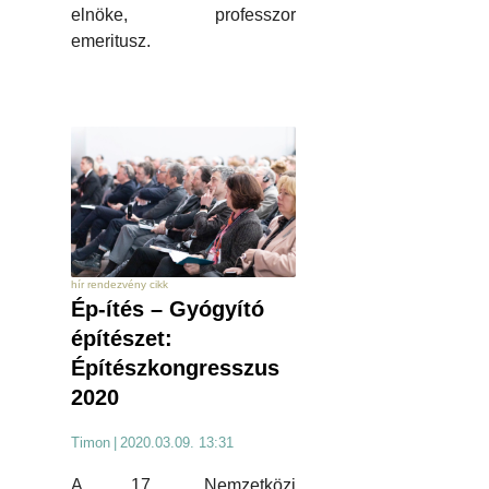
elnöke, professzor
emeritusz.
hír rendezvény cikk
Ép-ítés – Gyógyító
építészet:
Építészkongresszus
2020
Timon
|
2020.03.09. 13:31
A 17. Nemzetközi