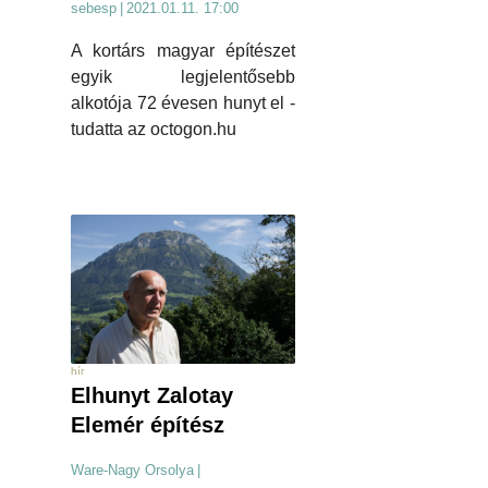
sebesp
|
2021.01.11. 17:00
A kortárs magyar építészet
egyik legjelentősebb
alkotója 72 évesen hunyt el -
tudatta az octogon.hu
hír
Elhunyt Zalotay
Elemér építész
Ware-Nagy Orsolya
|