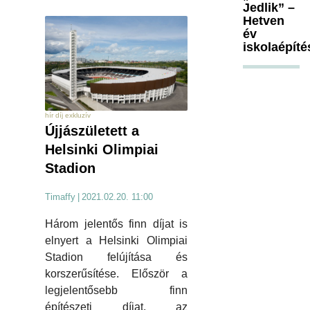
Jedlik” –
Hetven
év
iskolaépíté
hír díj exkluzív
Újjászületett a
Helsinki Olimpiai
Stadion
Timaffy
|
2021.02.20. 11:00
Három jelentős finn díjat is
elnyert a Helsinki Olimpiai
Stadion felújítása és
korszerűsítése. Először a
legjelentősebb finn
építészeti díjat, az