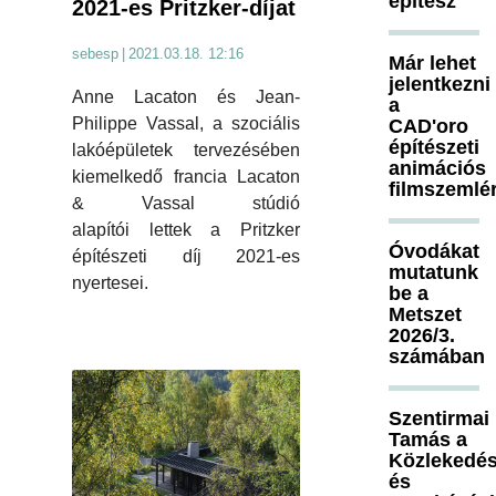
építész
2021-es Pritzker-díjat
sebesp
|
2021.03.18. 12:16
Már lehet
jelentkezni
Anne Lacaton és Jean-
a
Philippe Vassal, a szociális
CAD'oro
építészeti
lakóépületek tervezésében
animációs
kiemelkedő francia Lacaton
filmszemlé
& Vassal stúdió
alapítói lettek a Pritzker
Óvodákat
építészeti díj 2021-es
mutatunk
nyertesei.
be a
Metszet
2026/3.
számában
Szentirmai
Tamás a
Közlekedés
és