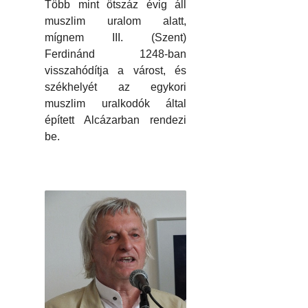
Több mint ötszáz évig áll
muszlim uralom alatt,
mígnem III. (Szent)
Ferdinánd 1248-ban
visszahódítja a várost, és
székhelyét az egykori
muszlim uralkodók által
épített Alcázarban rendezi
be.