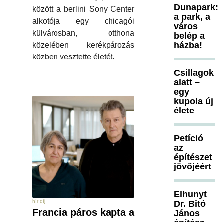
Dunapark:
között a berlini Sony Center
a park, a
alkotója egy chicagói
város
külvárosban, otthona
belép a
házba!
közelében kerékpározás
közben vesztette életét.
Csillagok
alatt –
egy
kupola új
élete
Petíció
az
építészet
jövőjéért
Elhunyt
hír díj
Dr. Bitó
Francia páros kapta a
János