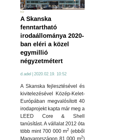
hír
A Skanska
fenntartható
irodaállománya 2020-
ban eléri a közel
egymillió
négyzetmétert
d.adel
|
2020.02.19. 10:52
A Skanska fejlesztésével és
kivitelezésével Közép-Kelet-
Európában megvalósított 40
irodaprojekt kapta már meg a
LEED Core & Shell
tanúsítást. A vállalat 2012 óta
2
több mint 700 000 m
(ebből
2
Magyarországon 81 000 m
)