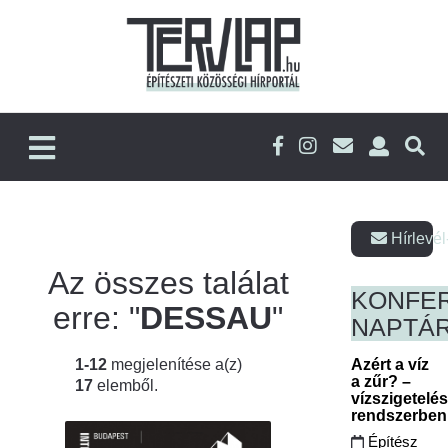
Hírlevél
Az összes találat
KONFE
erre: "
DESSAU
"
NAPTÁ
1-12
megjelenítése a(z)
Azért a víz
a zűr? –
17
elemből.
vízszigetelé
rendszerbe
Építész