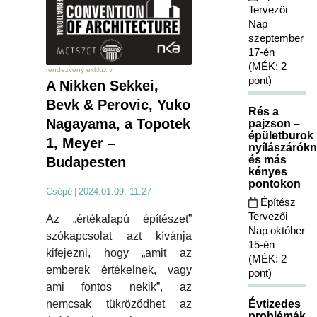
Tervezői
Nap
szeptember
17-én
(MÉK: 2
rendezvény exkluzív
pont)
A Nikken Sekkei,
Bevk & Perovic, Yuko
Rés a
Nagayama, a Topotek
pajzson –
épületburok
1, Meyer –
nyílászárókn
és más
Budapesten
kényes
pontokon
Csépé
|
2024.01.09. 11:27
Építész
Tervezői
Az „értékalapú építészet”
Nap október
szókapcsolat azt kívánja
15-én
kifejezni, hogy „amit az
(MÉK: 2
emberek értékelnek, vagy
pont)
ami fontos nekik”, az
Évtizedes
nemcsak tükröződhet az
problémák