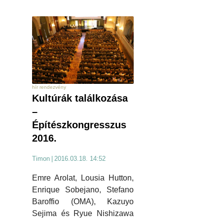
hír rendezvény
Kultúrák találkozása
–
Építészkongresszus
2016.
Timon
|
2016.03.18. 14:52
Emre Arolat, Lousia Hutton,
Enrique Sobejano, Stefano
Baroffio (OMA), Kazuyo
Sejima és Ryue Nishizawa