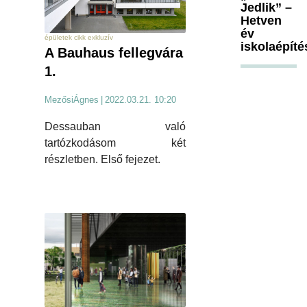
Jedlik” –
Hetven
év
épületek cikk exkluzív
iskolaépíté
A Bauhaus fellegvára
1.
MezősiÁgnes
|
2022.03.21. 10:20
Dessauban való
tartózkodásom két
részletben. Első fejezet.