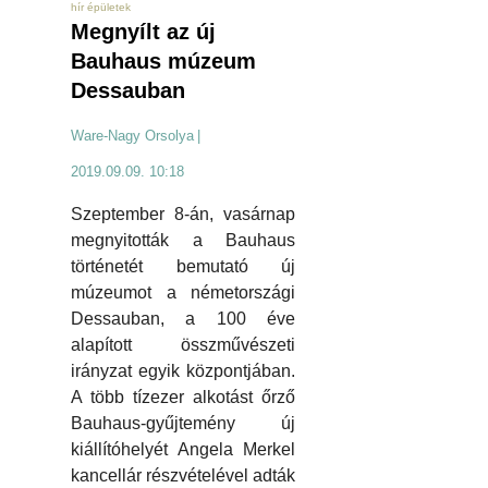
hír épületek
Megnyílt az új
Bauhaus múzeum
Dessauban
Ware-Nagy Orsolya
|
2019.09.09. 10:18
Szeptember 8-án, vasárnap
megnyitották a Bauhaus
történetét bemutató új
múzeumot a németországi
Dessauban, a 100 éve
alapított összművészeti
irányzat egyik központjában.
A több tízezer alkotást őrző
Bauhaus-gyűjtemény új
kiállítóhelyét Angela Merkel
kancellár részvételével adták