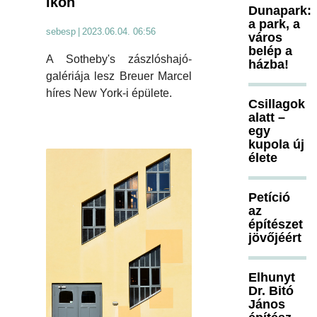
ikon
Dunapark:
a park, a
sebesp
|
2023.06.04. 06:56
város
belép a
A Sotheby's zászlóshajó-
házba!
galériája lesz Breuer Marcel
híres New York-i épülete.
Csillagok
alatt –
egy
kupola új
élete
Petíció
az
építészet
jövőjéért
Elhunyt
Dr. Bitó
János