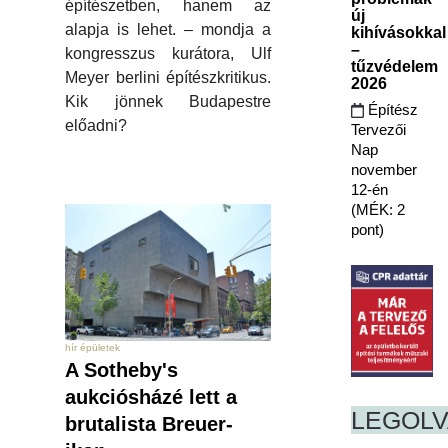
építészetben, hanem az
új
alapja is lehet. – mondja a
kihívásokkal
–
kongresszus kurátora, Ulf
tűzvédelem
Meyer berlini építészkritikus.
2026
Kik jönnek Budapestre
Építész
előadni?
Tervezői
Nap
november
12-én
(MÉK: 2
pont)
hír épületek
A Sotheby's
aukciósházé lett a
LEGOL
brutalista Breuer-