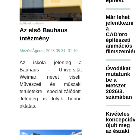
építész
Már lehet
jelentkezni
épületek exkluzív
a
Az első Bauhaus
CAD'oro
intézmény
építészeti
animációs
filmszemlé
MezősiÁgnes
|
2023.05.31. 01:10
Az iskola jelenleg a
Óvodákat
Bauhaus – Universität
mutatunk
Weimar nevet viseli.
be a
Művészeti és műszaki
Metszet
2026/3.
területekre specializálódott.
számában
Jelenleg is folyik benne
oktatás.
Kivételes
koncepcióv
újult meg
az északi