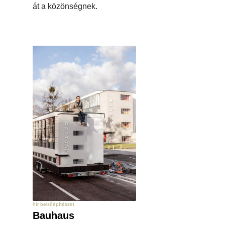
át a közönségnek.
hír belsőépítészet
Bauhaus