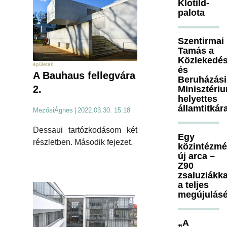
Klotild-
palota
Szentirmai
Tamás a
Közlekedés
épületek
és
A Bauhaus fellegvára
Beruházási
2.
Minisztéri
helyettes
államtitkár
MezősiÁgnes
|
2022.03.30. 15:18
Dessaui tartózkodásom két
Egy
részletben. Második fejezet.
közintézm
új arca –
Z90
zsaluziákka
a teljes
megújulásé
„A