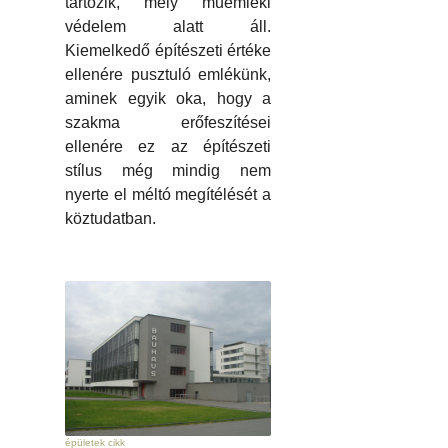
tartozik, mely műemléki
védelem alatt áll.
Kiemelkedő építészeti értéke
ellenére pusztuló emlékünk,
aminek egyik oka, hogy a
szakma erőfeszítései
ellenére ez az építészeti
stílus még mindig nem
nyerte el méltó megítélését a
köztudatban.
épületek cikk