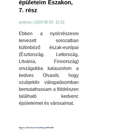
épületeim Északon,
7. rész
szikrisz
|
2024.05.03. 11:52
Ebben a nyolcrészesre
tervezett sorozatban
különböző észak-európai
(Észtország, Lettország,
Litvánia, Finnország)
országokba kalauzolom a
kedves Olvasót, hogy
szubjektív válogatásomban
bemutathassam a földrészen
található kedvenc
épületeimet és városaimat.