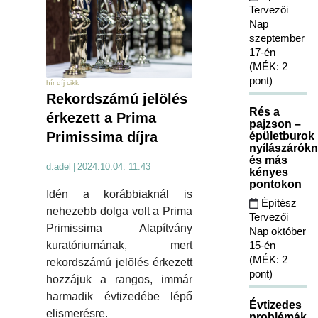
Tervezői
Nap
szeptember
17-én
(MÉK: 2
pont)
hír díj cikk
Rekordszámú jelölés
Rés a
érkezett a Prima
pajzson –
Primissima díjra
épületburok
nyílászárókn
és más
d.adel
|
2024.10.04. 11:43
kényes
pontokon
Idén a korábbiaknál is
Építész
nehezebb dolga volt a Prima
Tervezői
Primissima Alapítvány
Nap október
15-én
kuratóriumának, mert
(MÉK: 2
rekordszámú jelölés érkezett
pont)
hozzájuk a rangos, immár
harmadik évtizedébe lépő
Évtizedes
elismerésre.
problémák