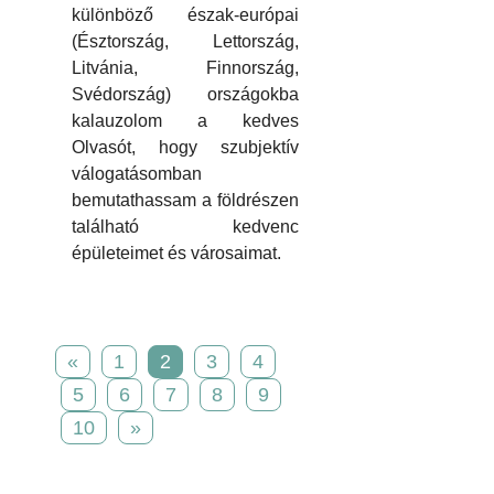
különböző észak-európai
(Észtország, Lettország,
Litvánia, Finnország,
Svédország) országokba
kalauzolom a kedves
Olvasót, hogy szubjektív
válogatásomban
bemutathassam a földrészen
található kedvenc
épületeimet és városaimat.
«
1
2
3
4
5
6
7
8
9
10
»