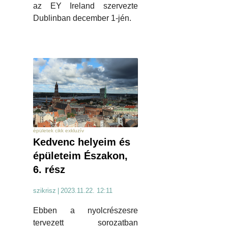
az EY Ireland szervezte
Dublinban december 1-jén.
épületek cikk exkluzív
Kedvenc helyeim és
épületeim Északon,
6. rész
szikrisz
|
2023.11.22. 12:11
Ebben a nyolcrészesre
tervezett sorozatban