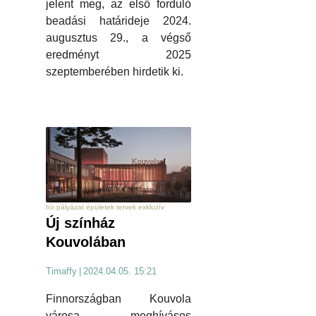
jelent meg, az első forduló
beadási határideje 2024.
augusztus 29., a végső
eredményt 2025
szeptemberében hirdetik ki.
hír pályázat épületek tervek exkluzív
Új színház
Kouvolában
Timaffy
|
2024.04.05. 15:21
Finnországban Kouvola
városa meghívásos