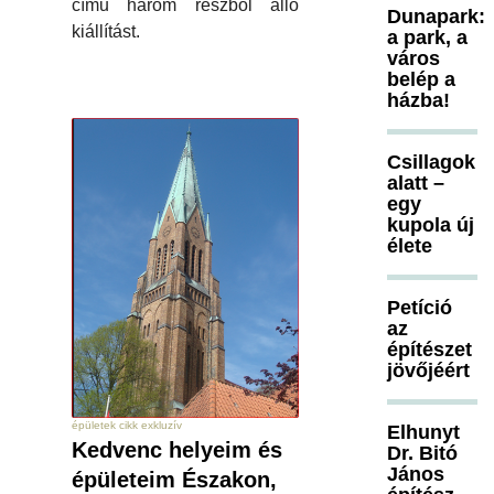
című három részből álló
Dunapark:
kiállítást.
a park, a
város
belép a
házba!
Csillagok
alatt –
egy
kupola új
élete
Petíció
az
építészet
jövőjéért
épületek cikk exkluzív
Elhunyt
Kedvenc helyeim és
Dr. Bitó
János
épületeim Északon,