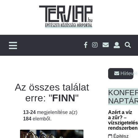
Hírlevél
Az összes találat
KONFE
erre: "
FINN
"
NAPTÁ
13-24
megjelenítése a(z)
Azért a víz
a zűr? –
184
elemből.
vízszigetelé
rendszerbe
Építész