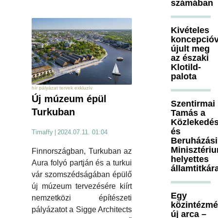
számában
Kivételes
koncepcióv
újult meg
az északi
Klotild-
palota
hír pályázat tervek exkluzív
Új múzeum épül
Szentirmai
Turkuban
Tamás a
Közlekedés
és
Timaffy
|
2024.07.11. 01:04
Beruházási
Minisztéri
Finnországban, Turkuban az
helyettes
Aura folyó partján és a turkui
államtitkár
vár szomszédságában épülő
új múzeum tervezésére kiírt
Egy
nemzetközi építészeti
közintézm
pályázatot a Sigge Architects
új arca –