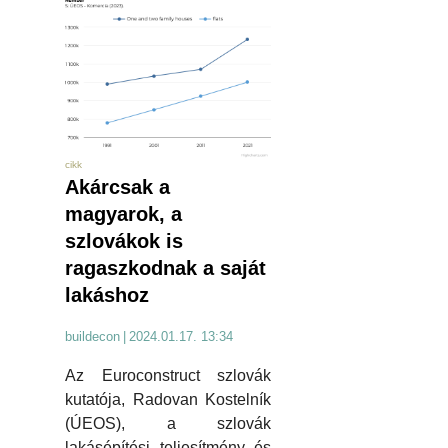
cikk
Akárcsak a
magyarok, a
szlovákok is
ragaszkodnak a saját
lakáshoz
buildecon
|
2024.01.17. 13:34
Az Euroconstruct szlovák
kutatója, Radovan Kostelník
(ÚEOS), a szlovák
lakásépítési teljesítmény és