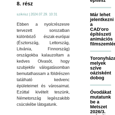
építész
8. rész
Már lehet
szikrisz
|
2024.07.29. 10:31
jelentkezni
a
Ebben a nyolcrészesre
CAD'oro
tervezett sorozatban
építészeti
különböző észak-európai
animációs
(Észtország, Lettország,
filmszemlé
Litvánia, Finnország)
országokba kalauzoltam a
Toronyháza
kedves Olvasót, hogy
melyek
szubjektív válogatásomban
szíve
oázisként
bemutathassam a földrészen
dobog
található kedvenc
épületeimet és városaimat.
Óvodákat
Ezúttal kivételt teszünk,
mutatunk
Németország legészakibb
be a
csücskébe látogatunk.
Metszet
2026/3.