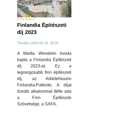
hír díj exkluzív
Finlandia Építészeti
díj 2023
Timaffy
|
2024.04.18. 08:24
A Martta Wendelin óvoda
kapta a Finlandia Építészeti
díj 2023-at. Ez a
legrangosabb finn építészeti
díj, az Arkkitehtuurin
Finlandia-Palkinto. A díjat
tízedik alkalommal ítélte oda
a Finn Építészek
Szövetsége, a SAFA.