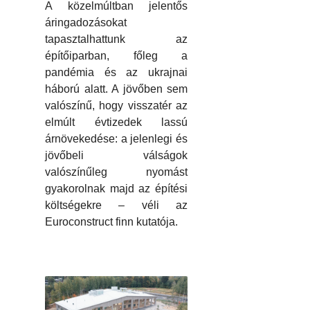
A közelmúltban jelentős
áringadozásokat
tapasztalhattunk az
építőiparban, főleg a
pandémia és az ukrajnai
háború alatt. A jövőben sem
valószínű, hogy visszatér az
elmúlt évtizedek lassú
árnövekedése: a jelenlegi és
jövőbeli válságok
valószínűleg nyomást
gyakorolnak majd az építési
költségekre – véli az
Euroconstruct finn kutatója.