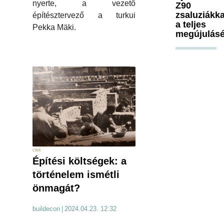
nyerte, a vezető
Z90
zsaluziákka
építésztervező a turkui
a teljes
Pekka Mäki.
megújulásé
cikk
Építési költségek: a
történelem ismétli
önmagát?
buildecon
|
2024.04.23. 12:32