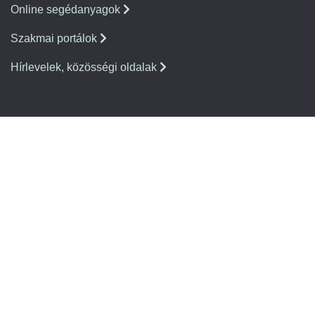
Online segédanyagok
Szakmai portálok
Hírlevelek, közösségi oldalak