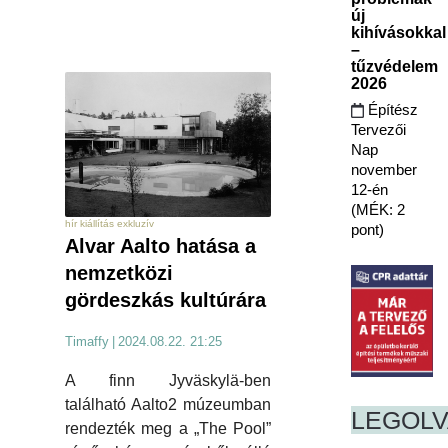
új
kihívásokkal
–
tűzvédelem
2026
Építész
Tervezői
Nap
november
12-én
(MÉK: 2
hír kiállítás exkluzív
pont)
Alvar Aalto hatása a
nemzetközi
gördeszkás kultúrára
Timaffy
|
2024.08.22. 21:25
A finn Jyväskylä-ben
található Aalto2 múzeumban
LEGOL
rendezték meg a „The Pool”