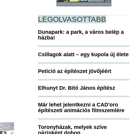
LEGOLVASOTTABB
Dunapark: a park, a város belép a
házba!
Csillagok alatt – egy kupola új élete
Petíció az építészet jövőjéért
Elhunyt Dr. Bitó János építész
Már lehet jelentkezni a CAD'oro
építészeti animációs filmszemlére
Toronyházak, melyek szíve
oázisként dobog