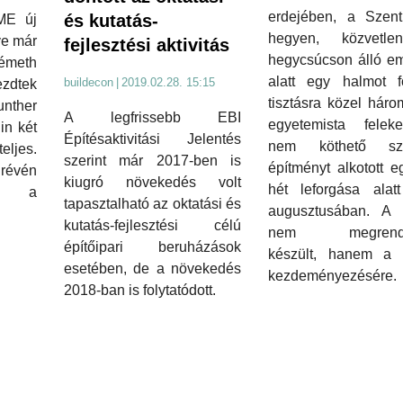
erdejében, a Szent
és kutatás-
ME új
hegyen, közvetl
ve már
fejlesztési aktivitás
hegycsúcson álló e
émeth
alatt egy halmot f
buildecon
|
2019.02.28. 15:15
ezdtek
tisztásra közel háro
unther
A legfrissebb EBI
egyetemista feleke
in két
Építésaktivitási Jelentés
nem köthető sza
eljes.
szerint már 2017-ben is
építményt alkotott e
 révén
kiugró növekedés volt
hét leforgása alat
tó a
tapasztalható az oktatási és
augusztusában. A p
kutatás-fejlesztési célú
nem megrende
építőipari beruházások
készült, hanem a 
esetében, de a növekedés
kezdeményezésére.
2018-ban is folytatódott.