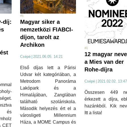
díj
-díj:
Magyar siker a
és
nemzetközi FIABCI-
díjon, tarolt az
Archikon
díj
ést
12 magyar neve
Csépé
|
2021.06.05. 14:21
a Mies van der
Első díjas lett a Párisi
Rohe-díjra
Udvar két kategóriában, a
Metrodom Panoráma
Csépé
|
2021.02.02. 13:47
mmal
Lakópark és a
holy-
Összesen 449 ne
Himalájában, Zanglában
séget.
érkezett a díjra, e
található szoláriskola.
osztva
hazánkból. Kik nev
Második helyezés ért el a
a és
Itt a lista!
városligeti Millennium
holz
Háza, a MOME Campus és
 a CET