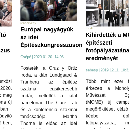
rendezvény
Európai nagyágyúk
hír díj
Kihirdették a 
ító
az idei
építészeti
Építészkongresszuson
fotópályázatán
szus
Csépé
|
2020.01.20. 14:06
eredményét
Fosterék, a Cruz y Ortiz
sebesp
|
2019.12.11. 10:3
iroda, a dán Lundgaard &
Több mint ezer fe
közi
Tranberg az építész
érkezett a Mohol
 2020.
szakma legsikeresebb
Művészeti Eg
ák meg
irodái, mellettük a fiatal
(MOME) új campu
na új
barcelonai The Care Lab
megörökítését célzó
ában
és a konferencia szakmai
képbe! építé
yító
tanácsadója, Martha
fotópályázatra, m
rben,
Thorne is előad az idei