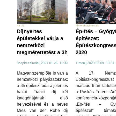
hír díj
hír rendezvény cikk
Díjnyertes
Ép-ítés – Gyógy
épületekkel várja a
építészet:
nemzetközi
Építészkongres
megmérettetést a 3h
2020
3hepitesziroda
|
2021.01.26. 11:39
Timon
|
2020.03.09. 13:31
Magyar szereplője is van a
A 17. Nemzet
nemzetközi pályázatoknak:
Építészkongresszust
a 3h építésziroda a jelentős
március 6-án tartott
hazai Fiabci díj két
a Puskás Ferenc Aré
kategóriájának első
konferencia-központj
helyezésével és a neves
„Ép-ítés – Gyóg
Mies van der Rohe díj
építészet” témakö