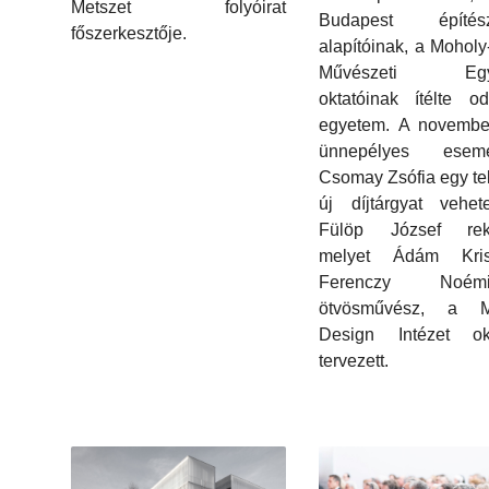
Metszet folyóirat
Budapest építész
főszerkesztője.
alapítóinak, a Mohol
Művészeti Egy
oktatóinak ítélte o
egyetem. A november
ünnepélyes esem
Csomay Zsófia egy te
új díjtárgyat vehet
Fülöp József rekto
melyet Ádám Krisz
Ferenczy Noémi-
ötvösművész, a 
Design Intézet okt
tervezett.