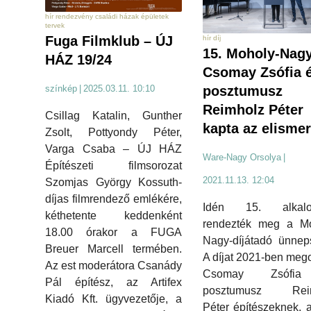
hír rendezvény családi házak épületek
tervek
Fuga Filmklub – ÚJ
hír díj
15. Moholy-Nagy
HÁZ 19/24
Csomay Zsófia 
színkép
|
2025.03.11. 10:10
posztumusz
Reimholz Péter
Csillag Katalin, Gunther
kapta az elismer
Zsolt, Pottyondy Péter,
Varga Csaba – ÚJ HÁZ
Ware-Nagy Orsolya
|
Építészeti filmsorozat
2021.11.13. 12:04
Szomjas György Kossuth-
díjas filmrendező emlékére,
Idén 15. alkalo
kéthetente keddenként
rendezték meg a Mo
18.00 órakor a FUGA
Nagy-díjátadó ünnep
Breuer Marcell termében.
A díjat 2021-ben meg
Az est moderátora Csanády
Csomay Zsófi
Pál építész, az Artifex
posztumusz Reim
Kiadó Kft. ügyvezetője, a
Péter építészeknek,