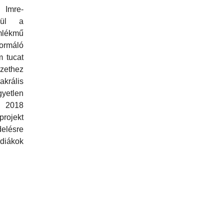
 Imre-
enül a
mlékmű
ormáló
m tucat
zethez
krális
gyetlen
t 2018
rojekt
lésre
diákok