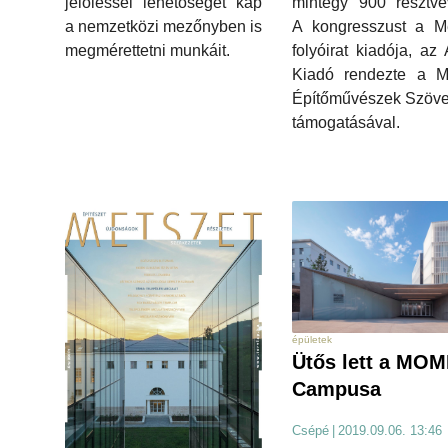
jelöléssel lehetőséget kap
mintegy 900 résztve
a nemzetközi mezőnyben is
A kongresszust a Me
megmérettetni munkáit.
folyóirat kiadója, az 
Kiadó rendezte a M
Építőművészek Szöve
támogatásával.
épületek
Ütős lett a MOM
Campusa
Csépé
|
2019.09.06. 13:46