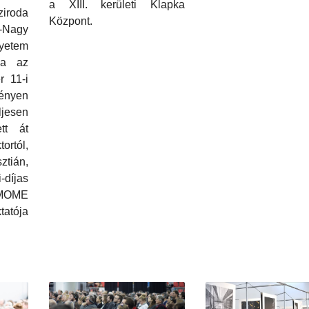
a XIII. kerületi Klapka
iroda
Központ.
y-Nagy
etem
da az
 11-i
ényen
ljesen
ett át
rtól,
tián,
díjas
MOME
atója