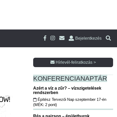
Bejelentkezés
Hírlevél-feliratkozás >
KONFERENCIA
NAPTÁR
Azért a víz a zűr? – vízszigetelések
rendszerben
Építész Tervezői Nap szeptember 17-én
(MÉK: 2 pont)
Rés a pajzson – épületburok