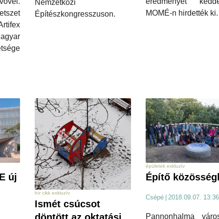
eredményét ked
vővel.
Nemzetközi
MOMÉ-n hirdették ki.
tszet
Építészkongresszuson.
Artifex
agyar
tsége
épületek exkluzív
E új
Építő közösség
hír cikk exkluzív
Csépé
|
2018.09.07. 13:36
Ismét csúcsot
döntött az oktatási
Pannonhalma város