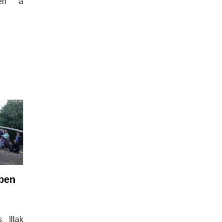
den a
ben
 Illak