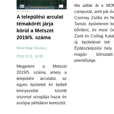
Ma adták át a MO
campusát, amit pár é
hír exkluzív
A települési arculat
Csomay Zsófia és N
témakörét járja
Tamás épületeivel k
bővíteni, és most G
körül a Metszet
Zsolt és Csillag Katal
2019/5. száma
új épületével lett t
Építészképzési hely
Ware-Nagy Orsolya
|
magán túlmuta
2019.10.11. 16:09
jelentősége.
Megjelent a Metszet
2019/5. száma, amely a
települési arculatot, az
egyes épületek és épített
környezetük közötti
viszonyt vizsgálja hazai és
európai példákon keresztül.