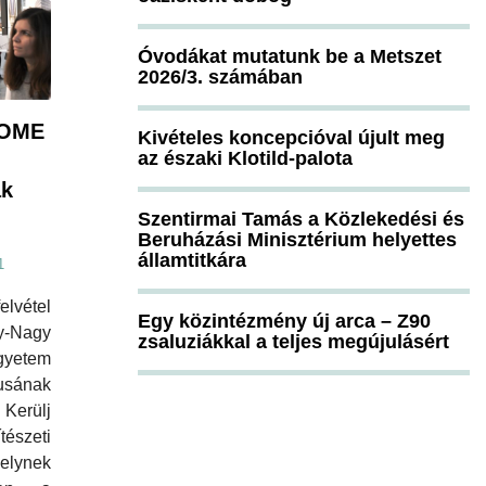
Óvodákat mutatunk be a Metszet
2026/3. számában
MOME
Kivételes koncepcióval újult meg
az északi Klotild-palota
ak
Szentirmai Tamás a Közlekedési és
Beruházási Minisztérium helyettes
államtitkára
1
lvétel
Egy közintézmény új arca – Z90
y-Nagy
zsaluziákkal a teljes megújulásért
yetem
sának
 Kerülj
szeti
elynek