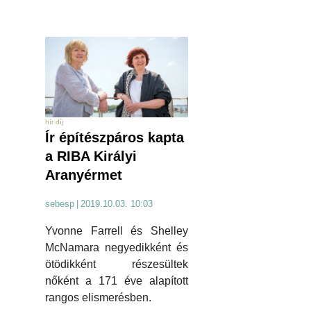
hír díj
Ír építészpáros kapta
a RIBA Királyi
Aranyérmet
sebesp
|
2019.10.03. 10:03
Yvonne Farrell és Shelley
McNamara negyedikként és
ötödikként részesültek
nőként a 171 éve alapított
rangos elismerésben.