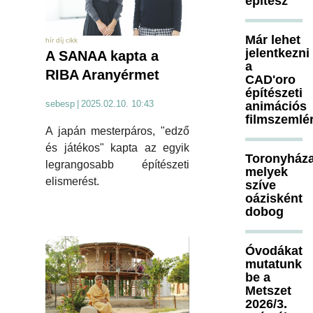
építész
Már lehet
hír díj cikk
jelentkezni
A SANAA kapta a
a
RIBA Aranyérmet
CAD'oro
építészeti
sebesp
|
2025.02.10. 10:43
animációs
filmszemlé
A japán mesterpáros, "edző
és játékos" kapta az egyik
Toronyháza
legrangosabb építészeti
melyek
elismerést.
szíve
oázisként
dobog
Óvodákat
mutatunk
be a
Metszet
2026/3.