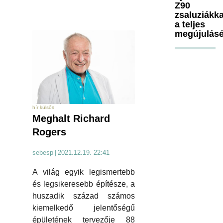
Z90
zsaluziákka
a teljes
megújulásé
hír külsős
Meghalt Richard
Rogers
sebesp
|
2021.12.19. 22:41
A világ egyik legismertebb
és legsikeresebb építésze, a
huszadik század számos
kiemelkedő jelentőségű
épületének tervezője 88