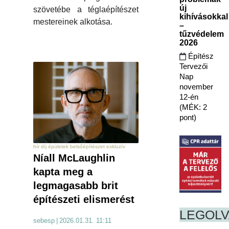
új
szövetébe a téglaépítészet
kihívásokkal
mestereinek alkotása.
–
tűzvédelem
2026
Építész
Tervezői
Nap
november
12-én
(MÉK: 2
pont)
hír díj épületek belsőépítészet exkluzív
Níall McLaughlin
kapta meg a
legmagasabb brit
építészeti elismerést
LEGOL
sebesp
|
2026.01.31. 11:11