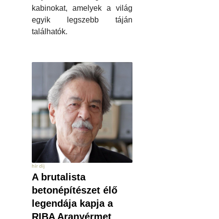
kabinokat, amelyek a világ
egyik legszebb táján
találhatók.
hír díj
A brutalista
betonépítészet élő
legendája kapja a
RIBA Aranyérmet