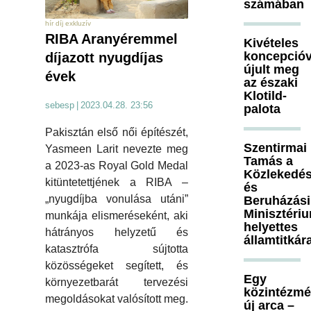
számában
hír díj exkluzív
RIBA Aranyéremmel
Kivételes
koncepcióv
díjazott nyugdíjas
újult meg
évek
az északi
Klotild-
sebesp
|
2023.04.28. 23:56
palota
Pakisztán első női építészét,
Szentirmai
Yasmeen Larit nevezte meg
Tamás a
a 2023-as Royal Gold Medal
Közlekedés
kitüntetettjének a RIBA –
és
„nyugdíjba vonulása utáni”
Beruházási
Minisztéri
munkája elismeréseként, aki
helyettes
hátrányos helyzetű és
államtitkár
katasztrófa sújtotta
közösségeket segített, és
Egy
környezetbarát tervezési
közintézm
megoldásokat valósított meg.
új arca –