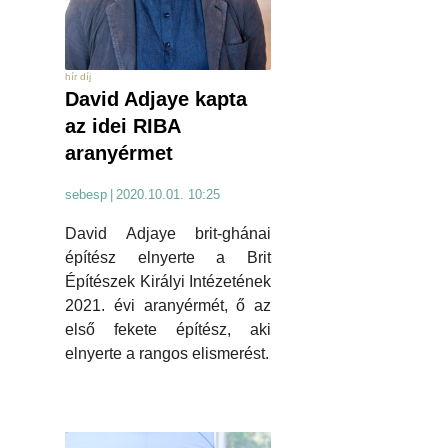
hír díj
David Adjaye kapta
az idei RIBA
aranyérmet
sebesp
|
2020.10.01. 10:25
David Adjaye brit-ghánai
építész elnyerte a Brit
Építészek Királyi Intézetének
2021. évi aranyérmét, ő az
első fekete építész, aki
elnyerte a rangos elismerést.