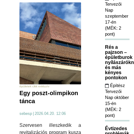
Tervezői
Nap
szeptember
17-én
(MÉK: 2
pont)
Rés a
pajzson –
épületburok
nyílászárókn
és más
kényes
pontokon
Építész
épületek cikk exkluzív
Tervezői
Egy poszt-olimpikon
Nap október
tánca
15-én
(MÉK: 2
sebesp
|
2026.04.20. 12:06
pont)
Szervesen illeszkedik a
Évtizedes
revitalizációs program kusza
problémák