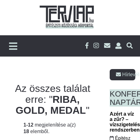
Hírlevél
Az összes találat
KONFE
erre: "
RIBA,
NAPTÁ
GOLD, MEDAL
"
Azért a víz
a zűr? –
vízszigetelé
1-12
megjelenítése a(z)
rendszerbe
18
elemből.
Építész