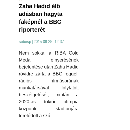
Zaha Hadid élő
adásban hagyta
faképnél a BBC
riporterét
sebesp
|
2015.09.28. 12:37
Nem sokkal a RIBA Gold
Medal elnyerésének
bejelentése után Zaha Hadid
rövidre zárta a BBC reggeli
rádiós hírműsorának
munkatársával folytatott
beszélgetését, miután a
2020-as tokiói olimpia
központi stadionjára
terelődött a szó.