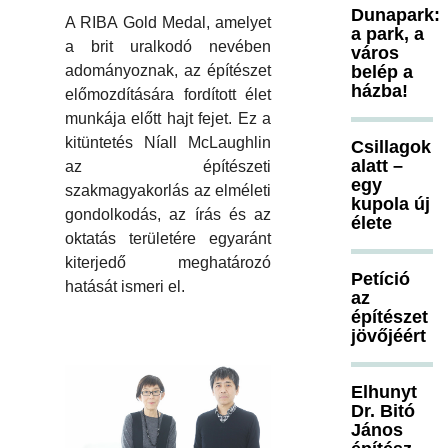
Dunapark:
A RIBA Gold Medal, amelyet
a park, a
a brit uralkodó nevében
város
belép a
adományoznak, az építészet
házba!
előmozdítására fordított élet
munkája előtt hajt fejet. Ez a
kitüntetés Níall McLaughlin
Csillagok
alatt –
az építészeti
egy
szakmagyakorlás az elméleti
kupola új
gondolkodás, az írás és az
élete
oktatás területére egyaránt
kiterjedő meghatározó
Petíció
hatását ismeri el.
az
építészet
jövőjéért
Elhunyt
Dr. Bitó
János