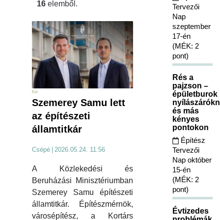
16
elemből.
Tervezői
Nap
szeptember
17-én
(MÉK: 2
pont)
Rés a
pajzson –
hír
épületburok
Szemerey Samu lett
nyílászárókn
és más
az építészeti
kényes
pontokon
államtitkár
Építész
Tervezői
Csépé
|
2026.05.24. 11:56
Nap október
A Közlekedési és
15-én
(MÉK: 2
Beruházási Minisztériumban
pont)
Szemerey Samu építészeti
államtitkár. Építészmérnök,
Évtizedes
városépítész, a Kortárs
problémák