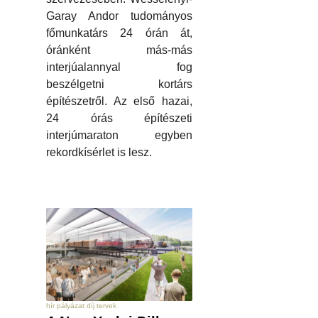
Garay Andor tudományos
főmunkatárs 24 órán át,
óránként más-más
interjúalannyal fog
beszélgetni kortárs
építészetről. Az első hazai,
24 órás építészeti
interjúmaraton egyben
rekordkísérlet is lesz.
hír pályázat díj tervek