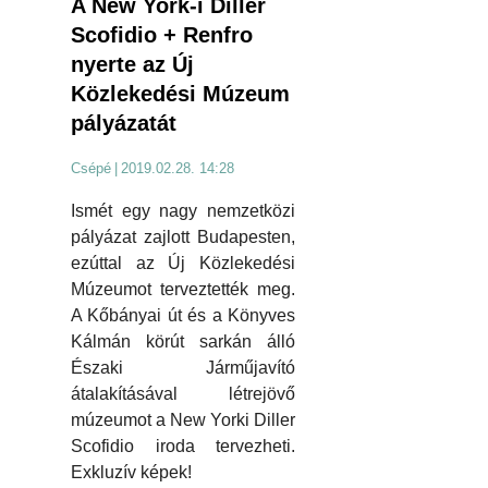
A New York-i Diller
Scofidio + Renfro
nyerte az Új
Közlekedési Múzeum
pályázatát
Csépé
|
2019.02.28. 14:28
Ismét egy nagy nemzetközi
pályázat zajlott Budapesten,
ezúttal az Új Közlekedési
Múzeumot terveztették meg.
A Kőbányai út és a Könyves
Kálmán körút sarkán álló
Északi Járműjavító
átalakításával létrejövő
múzeumot a New Yorki Diller
Scofidio iroda tervezheti.
Exkluzív képek!