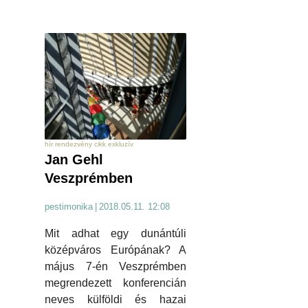
hír rendezvény cikk exkluzív
Jan Gehl
Veszprémben
pestimonika
|
2018.05.11. 12:08
Mit adhat egy dunántúli
középváros Európának? A
május 7-én Veszprémben
megrendezett konferencián
neves külföldi és hazai