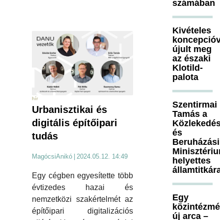
számában
Kivételes
koncepcióv
újult meg
az északi
Klotild-
palota
hír
Szentirmai
Urbanisztikai és
Tamás a
digitális építőipari
Közlekedés
és
tudás
Beruházási
Minisztéri
MagócsiAnikó
|
2024.05.12. 14:49
helyettes
államtitkár
Egy cégben egyesítette több
évtizedes hazai és
Egy
nemzetközi szakértelmét az
közintézm
építőipari digitalizációs
új arca –