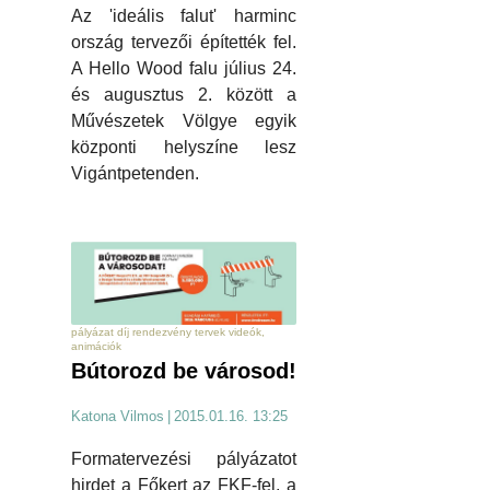
Az 'ideális falut' harminc
ország tervezői építették fel.
A Hello Wood falu július 24.
és augusztus 2. között a
Művészetek Völgye egyik
központi helyszíne lesz
Vigántpetenden.
pályázat díj rendezvény tervek videók,
animációk
Bútorozd be városod!
Katona Vilmos
|
2015.01.16. 13:25
Formatervezési pályázatot
hirdet a Főkert az FKF-fel, a