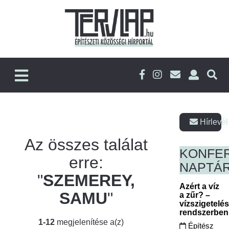
Hírlevél
Az összes találat
KONFE
erre:
NAPTÁ
"
SZEMEREY,
Azért a víz
SAMU
"
a zűr? –
vízszigetelé
rendszerbe
1-12
megjelenítése a(z)
Építész