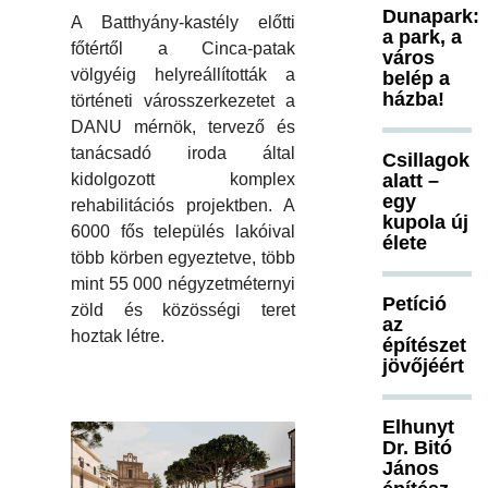
Dunapark:
A Batthyány-kastély előtti
a park, a
főtértől a Cinca-patak
város
völgyéig helyreállították a
belép a
házba!
történeti városszerkezetet a
DANU mérnök, tervező és
tanácsadó iroda által
Csillagok
alatt –
kidolgozott komplex
egy
rehabilitációs projektben. A
kupola új
6000 fős település lakóival
élete
több körben egyeztetve, több
mint 55 000 négyzetméternyi
Petíció
zöld és közösségi teret
az
hoztak létre.
építészet
jövőjéért
Elhunyt
Dr. Bitó
János