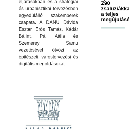
eljárásokban és a stratégiai
Z90
zsaluziákka
és urbanisztikai tervezésben
a teljes
egyedülálló szakemberek
megújulásé
csapata. A DANU Dávida
Eszter, Erős Tamás, Kádár
Bálint, Pál Attila és
Szemerey Samu
vezetésével ötvözi az
építészeti, várostervezési és
digitális megoldásokat.