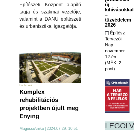
új
Építészeti Központ alapító
kihívásokkal
tagja és szakmai vezetője,
–
valamint a DANU építészeti
tűzvédelem
2026
és urbanisztikai igazgatója.
Építész
Tervezői
Nap
november
12-én
(MÉK: 2
pont)
hír tervek
Komplex
rehabilitációs
projektben újult meg
Enying
LEGOL
MagócsiAnikó
|
2024.07.29. 10:51