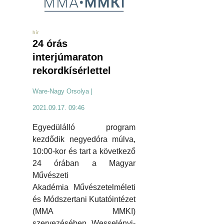
hír
24 órás
interjúmaraton
rekordkísérlettel
Ware-Nagy Orsolya
|
2021.09.17. 09:46
Egyedülálló program
kezdődik negyedóra múlva,
10:00-kor és tart a következő
24 órában a Magyar
Művészeti
Akadémia Művészetelméleti
és Módszertani Kutatóintézet
(MMA MMKI)
szervezésében. Wesselényi-