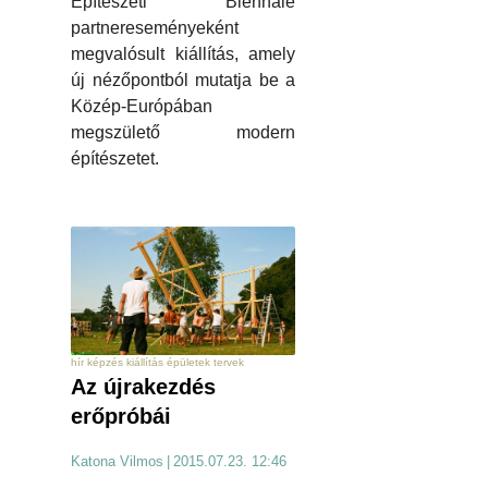
Építészeti Biennálé
partnereseményeként
megvalósult kiállítás, amely
új nézőpontból mutatja be a
Közép-Európában
megszülető modern
építészetet.
hír képzés kiállítás épületek tervek
Az újrakezdés
erőpróbái
Katona Vilmos
|
2015.07.23. 12:46