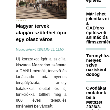
építész
Már lehet
jelentkezni
hír tervek
a
Magyar tervek
CAD'oro
alapján születhet újra
építészeti
animációs
egy olasz város
filmszemlé
MagócsiAnikó
|
2024.05.31. 11:50
Toronyháza
Új korszakot ígér a szicíliai
melyek
szíve
kisváros Mazzarino számára
oázisként
a DANU mérnök, tervező és
dobog
tanácsadó iroda nyertes
tervpályázata, amely
Óvodákat
fiatalokkal, élettel és új
mutatunk
funkciókkal töltheti meg a
be a
800 éves település
Metszet
történelmi belvárosát.
2026/3.