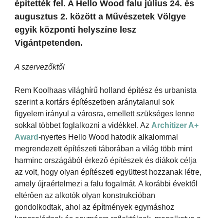
építették fel. A Hello Wood falu július 24. és
augusztus 2. között a Művészetek Völgye
egyik központi helyszíne lesz
Vigántpetenden.
A szervezőktől
Rem Koolhaas világhírű holland építész és urbanista
szerint a kortárs építészetben aránytalanul sok
figyelem irányul a városra, emellett szükséges lenne
sokkal többet foglalkozni a vidékkel. Az
Architizer A+
Award
-nyertes Hello Wood hatodik alkalommal
megrendezett építészeti táborában a világ több mint
harminc országából érkező építészek és diákok célja
az volt, hogy olyan építészeti együttest hozzanak létre,
amely újraértelmezi a falu fogalmát. A korábbi évektől
eltérően az alkotók olyan konstrukcióban
gondolkodtak, ahol az építmények egymáshoz