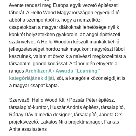
évente rendezi meg Európa egyik vezető építészeti
táborát. A Hello Wood Magyarországon egyedülálló
abból a szempontból is, hogy a nemzetközi
csapatokban a magyar diákoknak lehetősége nyílik
konkrét helyzetekben gyakorolni az angol építészeti
szaknyelvet. A Hello Woodon készült munkák két fő
jellegzetességet hordoznak magukon: nagyrészt fából
készülnek, valamint ötvözik a művészi megközelítést a
társadalmi gondolkodással. A tábor idén elnyerte a
rangos
Architizer A+ Awards “Learning”
kategóriájának díját
, sőt, a kategória közönségdíját is
a magyar csapat kapta.
Szervező: Hello Wood Kft. / Pozsár Péter építész,
társalapító-kurátor, Huszár András építész, társalapító,
Ráday Dávid media designer, társalapító, Janota Orsi
projektvezető, Lakatos Niki projektmanager, Farkas
Anita asszisztens