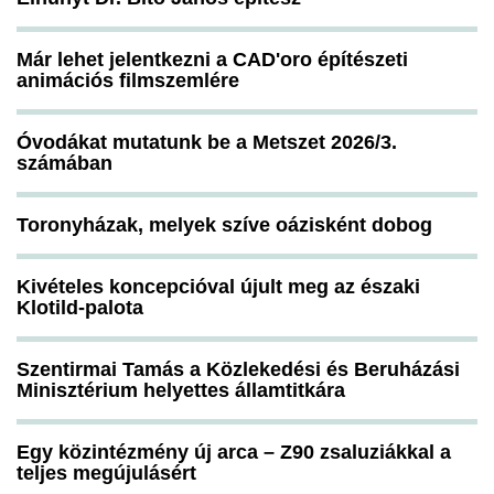
Már lehet jelentkezni a CAD'oro építészeti
animációs filmszemlére
Óvodákat mutatunk be a Metszet 2026/3.
számában
Toronyházak, melyek szíve oázisként dobog
Kivételes koncepcióval újult meg az északi
Klotild-palota
Szentirmai Tamás a Közlekedési és Beruházási
Minisztérium helyettes államtitkára
Egy közintézmény új arca – Z90 zsaluziákkal a
teljes megújulásért