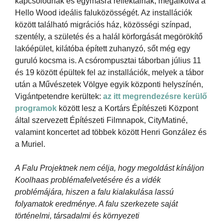
kapcsolódnak és egymásra reflektálnak, megalkotva a
Hello Wood ideális faluközösségét. Az installációk
között található migrációs ház, közösségi színpad,
szentély, a születés és a halál körforgását megörökítő
lakóépület, kilátóba épített zuhanyzó, sőt még egy
guruló kocsma is. A csórompusztai táborban július 11
és 19 között épültek fel az installációk, melyek a tábor
után a Művészetek Völgye egyik központi helyszínén,
Vigántpetendre kerültek:
az itt megrendezésre kerülő
programok
között lesz a Kortárs Építészeti Központ
által szervezett Építészeti Filmnapok, CityMatiné,
valamint koncertet ad többek között Henri González és
a Muriel.
A Falu Projektnek nem célja, hogy megoldást kínáljon
Koolhaas problémafelvetésére és a vidék
problémájára, hiszen a falu kialakulása lassú
folyamatok eredménye. A falu szerkezete saját
történelmi, társadalmi és környezeti