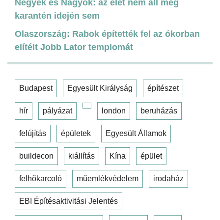
Négyek és Nagyok: az élet nem áll meg
karantén idején sem
Olaszország: Rabok építették fel az ókorban
elítélt Jobb Lator templomát
Budapest
Egyesült Királyság
építészet
hír
pályázat
london
beruházás
felújítás
épületek
Egyesült Államok
buildecon
kiállítás
Kína
épület
felhőkarcoló
műemlékvédelem
irodaház
EBI Építésaktivitási Jelentés