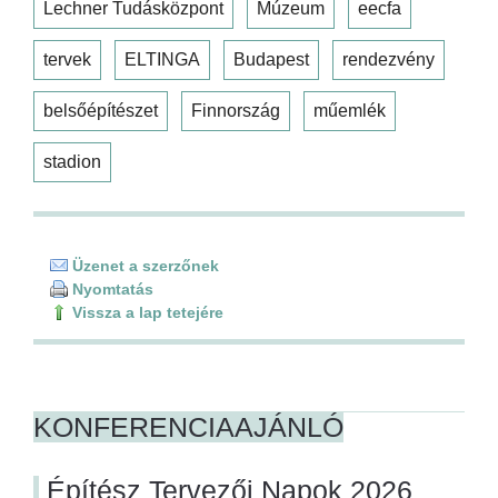
Lechner Tudásközpont
Múzeum
eecfa
tervek
ELTINGA
Budapest
rendezvény
belsőépítészet
Finnország
műemlék
stadion
Üzenet a szerzőnek
Nyomtatás
Vissza a lap tetejére
KONFERENCIAAJÁNLÓ
Építész Tervezői Napok 2026