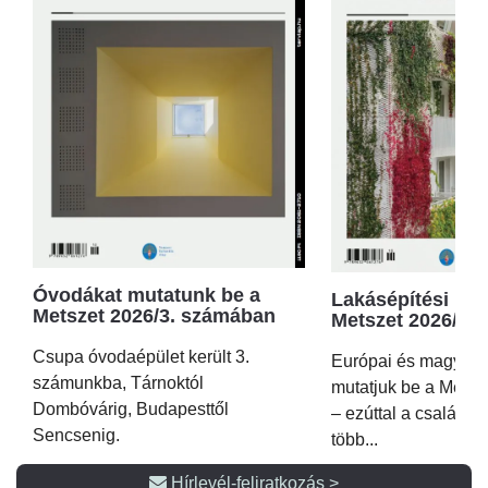
Óvodákat mutatunk be a
Lakásépítési kör
Metszet 2026/3. számában
Metszet 2026/2.
Csupa óvodaépület került 3.
Európai és magyar p
számunkba, Tárnoktól
mutatjuk be a Metsz
Dombóvárig, Budapesttől
– ezúttal a családi 
Sencsenig.
több...
Hírlevél-feliratkozás >