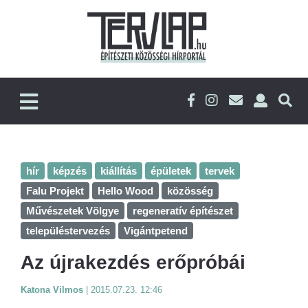
hír
képzés
kiállítás
épületek
tervek
Falu Projekt
Hello Wood
közösség
Művészetek Völgye
regeneratív építészet
településtervezés
Vigántpetend
Az újrakezdés erőpróbái
Katona Vilmos
|
2015.07.23. 12:46