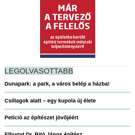
LEGOLVASOTTABB
Dunapark: a park, a város belép a házba!
Csillagok alatt – egy kupola új élete
Petíció az építészet jövőjéért
Elhunyt Dr. Bitó János építész