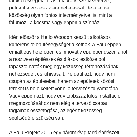
faluközösségek infrastrukturális szerkezeteivel,
például a víz- és az áramellátással, de a falusi
közösség olyan fontos intézményeivel is, mint a
falumozi, a kocsma vagy éppen a színház.
Idén először a Hello Woodon készült alkotások
koherens településegységet alkotnak. A Falu éppen
emiatt egy heterogén és innovatív épületrendszer, ahol
a résztvevő építészek és diákok testközelből
tapasztalhatták meg egy közösség létrehozásának
nehézségeit és kihívásait. Például azt, hogy nem
csupán az épületeket, hanem az épületek közötti
tereket is bele kellett vonni a tervezés folyamatába.
Vagy éppen azt, hogy egy többszáz kilós installáció
megmozdításához nem elég a tervező csapat
tagjainak összefogása, az egész közösség
segítségére szükség van.
A Falu Projekt 2015 egy három évig tartó építészeti