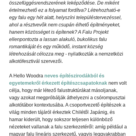
összefüggésrendszerének leképződése. De miként
értelmezhető ez a folyamat fordítva? Létrehozható-e
egy falu egy hét alatt, helyszíni településtervezéssel,
ahol a résztvevők nem csupán élhető építményeket,
hanem közösséget is építenek? A Falu Projekt
ellenpontozta a lassan alakuló, bukolikus falu
romantikáját és egy működő, instant község
létrehozását célozza meg
- nyilatkozták a nemzetközi
alkotófesztivál szervezői.
A Hello Woodra
neves építészirodákból és
egyetemekről érkezett építészcsapatoknak
nem volt
célja, hogy már létező falustruktúrákat másoljanak,
vagy azokat megpróbálják áthelyezni a csórompusztai
alkotótábor kontextusába. A csoportvezető építészek a
világ minden tájáról érkeztek Chilétől Japánig, és
hamar kiderült, hogy sokszor teljesen különböző
nézeteket vallanak a falu szerkezetéről: amíg például a
magyar falu lineáris szerkezetű, vagyis leggyakrabban