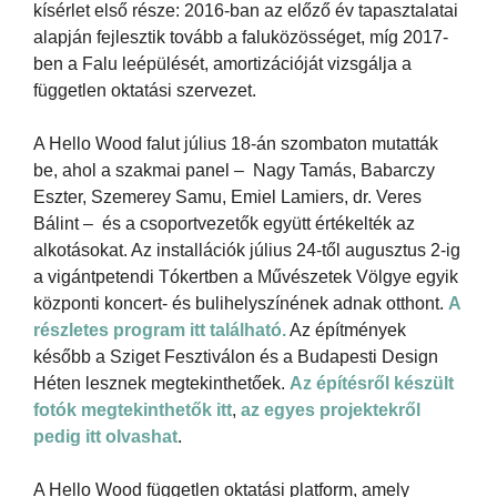
kísérlet első része: 2016-ban az előző év tapasztalatai
alapján fejlesztik tovább a faluközösséget, míg 2017-
ben a Falu leépülését, amortizációját vizsgálja a
független oktatási szervezet.
A Hello Wood falut július 18-án szombaton mutatták
be, ahol a szakmai panel – Nagy Tamás, Babarczy
Eszter, Szemerey Samu, Emiel Lamiers, dr. Veres
Bálint – és a csoportvezetők együtt értékelték az
alkotásokat. Az installációk július 24-től augusztus 2-ig
a vigántpetendi Tókertben a Művészetek Völgye egyik
központi koncert- és bulihelyszínének adnak otthont.
A
részletes program itt található.
Az építmények
később a Sziget Fesztiválon és a Budapesti Design
Héten lesznek megtekinthetőek.
Az építésről készült
fotók megtekinthetők itt
,
az egyes projektekről
pedig itt olvashat
.
A Hello Wood független oktatási platform, amely