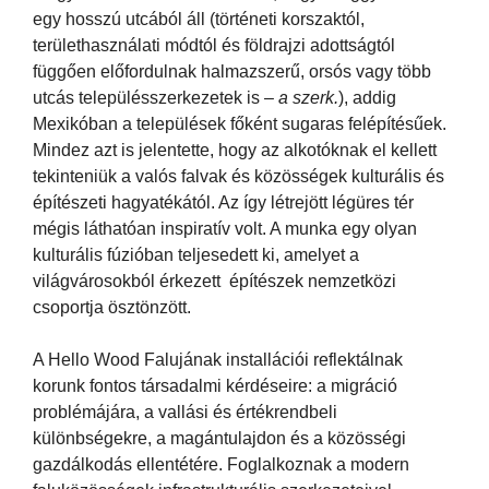
egy hosszú utcából áll (történeti korszaktól,
területhasználati módtól és földrajzi adottságtól
függően előfordulnak halmazszerű, orsós vagy több
utcás településszerkezetek is –
a szerk.
), addig
Mexikóban a települések főként sugaras felépítésűek.
Mindez azt is jelentette, hogy az alkotóknak el kellett
tekinteniük a valós falvak és közösségek kulturális és
építészeti hagyatékától. Az így létrejött légüres tér
mégis láthatóan inspiratív volt. A munka egy olyan
kulturális fúzióban teljesedett ki, amelyet a
világvárosokból érkezett építészek nemzetközi
csoportja ösztönzött.
A Hello Wood Falujának installációi reflektálnak
korunk fontos társadalmi kérdéseire: a migráció
problémájára, a vallási és értékrendbeli
különbségekre, a magántulajdon és a közösségi
gazdálkodás ellentétére. Foglalkoznak a modern