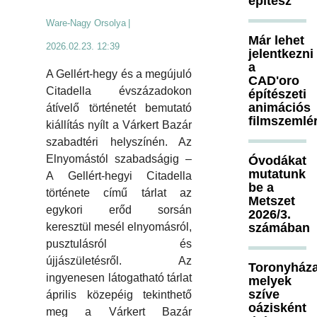
építész
Ware-Nagy Orsolya
|
Már lehet
2026.02.23. 12:39
jelentkezni
a
A Gellért-hegy és a megújuló
CAD'oro
Citadella évszázadokon
építészeti
animációs
átívelő történetét bemutató
filmszemlé
kiállítás nyílt a Várkert Bazár
szabadtéri helyszínén. Az
Elnyomástól szabadságig –
Óvodákat
mutatunk
A Gellért-hegyi Citadella
be a
története című tárlat az
Metszet
egykori erőd sorsán
2026/3.
keresztül mesél elnyomásról,
számában
pusztulásról és
újjászületésről. Az
Toronyháza
ingyenesen látogatható tárlat
melyek
szíve
április közepéig tekinthető
oázisként
meg a Várkert Bazár