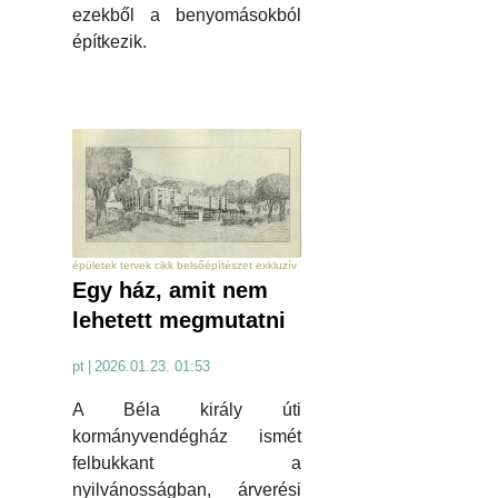
ezekből a benyomásokból
építkezik.
épületek tervek cikk belsőépítészet exkluzív
Egy ház, amit nem
lehetett megmutatni
pt
|
2026.01.23. 01:53
A Béla király úti
kormányvendégház ismét
felbukkant a
nyilvánosságban, árverési