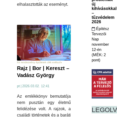
új
elhalasztották az eseményt.
kihívásokkal
–
tűzvédelem
2026
Építész
Tervezői
Nap
november
12-én
(MÉK: 2
pont)
hír rendezvény épületek cikk exkluzív
Rajz | Bor | Kereszt –
Vadász György
pt
|
2026.03.02. 12:41
Az emlékkönyv bemutatója
nem pusztán egy életmű
LEGOL
felidézése volt. A rajzok, a
családi történetek és a baráti