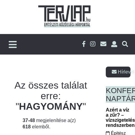
Hírlevél
Az összes találat
KONFE
erre:
NAPTÁ
"
HAGYOMÁNY
"
Azért a víz
a zűr? –
vízszigetelé
37-48
megjelenítése a(z)
rendszerbe
618
elemből.
Építész