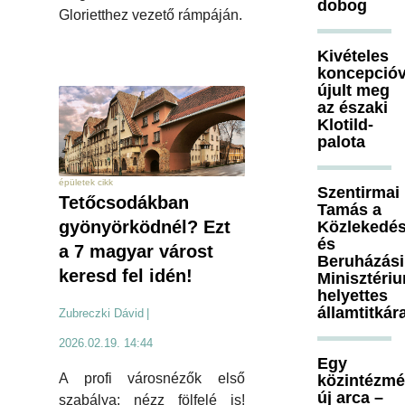
dobog
Glorietthez vezető rámpáján.
Kivételes
koncepcióv
újult meg
az északi
Klotild-
palota
épületek cikk
Szentirmai
Tetőcsodákban
Tamás a
gyönyörködnél? Ezt
Közlekedés
és
a 7 magyar várost
Beruházási
keresd fel idén!
Minisztéri
helyettes
államtitkár
Zubreczki Dávid
|
2026.02.19. 14:44
Egy
A profi városnézők első
közintézm
új arca –
szabálya: nézz fölfelé is!