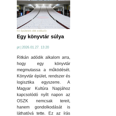
hír épületek cikk exkluzív
Egy könyvtár súlya
pt
|
2026.01.27. 13:20
Ritkán adódik alkalom arra,
hogy egy könyvtár
megmutassa a működését.
Könyvtár épület, rendszer és
logisztika egyszerre. A
Magyar Kultúra Napjához
kapcsolódó nyílt napon az
OSZK nemcsak tereit,
hanem gondolkodását is
láthatóvá tette. Ez az írás