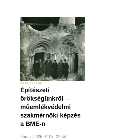
hír képzés cikk
Építészeti
örökségünkről –
műemlékvédelmi
szakmérnöki képzés
a BME-n
Zoran
|
2026.01.08. 22:44