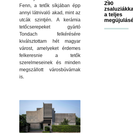
Z90
Fenn, a tetők síkjában épp
zsaluziákka
annyi látnivaló akad, mint az
a teljes
megújulásé
utcák szintjén. A kerámia
tetőcserepeket gyártó
Tondach felkérésére
kiválsztottam hét magyar
várost, amelyeket érdemes
felkeresnie a tetők
szerelmeseinek és minden
megszállott városbúvárnak
is.