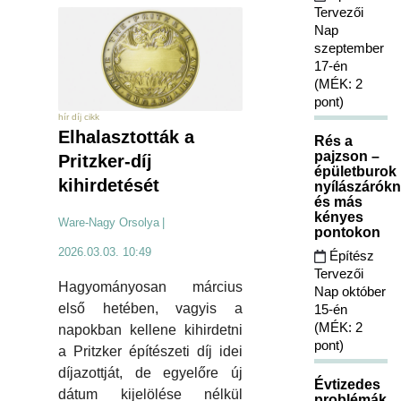
Tervezői
Nap
szeptember
17-én
(MÉK: 2
pont)
hír díj cikk
Elhalasztották a
Rés a
pajzson –
Pritzker-díj
épületburok
kihirdetését
nyílászárókn
és más
kényes
Ware-Nagy Orsolya
|
pontokon
2026.03.03. 10:49
Építész
Tervezői
Hagyományosan március
Nap október
első hetében, vagyis a
15-én
(MÉK: 2
napokban kellene kihirdetni
pont)
a Pritzker építészeti díj idei
díjazottját, de egyelőre új
Évtizedes
dátum kijelölése nélkül
problémák