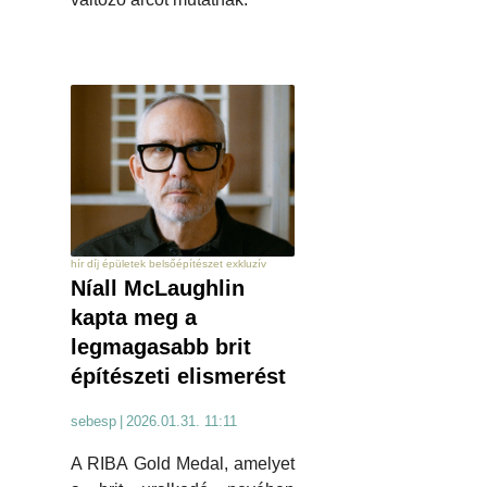
hír díj épületek belsőépítészet exkluzív
Níall McLaughlin
kapta meg a
legmagasabb brit
építészeti elismerést
sebesp
|
2026.01.31. 11:11
A RIBA Gold Medal, amelyet