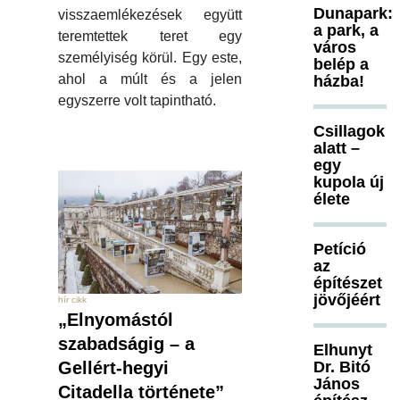
Dunapark:
visszaemlékezések együtt
a park, a
teremtettek teret egy
város
személyiség körül. Egy este,
belép a
ahol a múlt és a jelen
házba!
egyszerre volt tapintható.
Csillagok
alatt –
egy
kupola új
élete
Petíció
az
építészet
jövőjéért
hír cikk
„Elnyomástól
szabadságig – a
Elhunyt
Gellért-hegyi
Dr. Bitó
János
Citadella története”