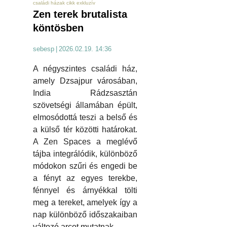
családi házak cikk exkluzív
Zen terek brutalista
köntösben
sebesp
|
2026.02.19. 14:36
A négyszintes családi ház,
amely Dzsajpur városában,
India Rádzsasztán
szövetségi államában épült,
elmosódottá teszi a belső és
a külső tér közötti határokat.
A Zen Spaces a meglévő
tájba integrálódik, különböző
módokon szűri és engedi be
a fényt az egyes terekbe,
fénnyel és árnyékkal tölti
meg a tereket, amelyek így a
nap különböző időszakaiban
változó arcot mutatnak.