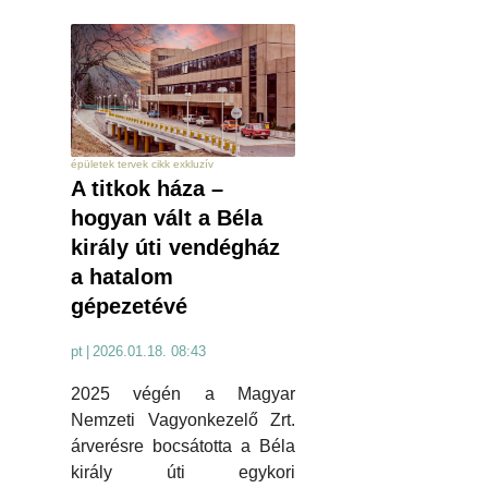
épületek tervek cikk exkluzív
A titkok háza –
hogyan vált a Béla
király úti vendégház
a hatalom
gépezetévé
pt
|
2026.01.18. 08:43
2025 végén a Magyar
Nemzeti Vagyonkezelő Zrt.
árverésre bocsátotta a Béla
király úti egykori