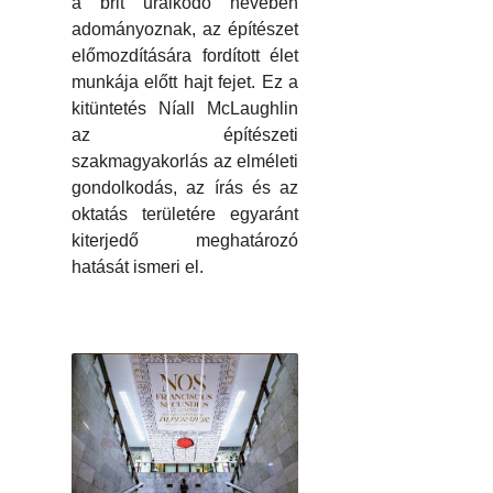
a brit uralkodó nevében
adományoznak, az építészet
előmozdítására fordított élet
munkája előtt hajt fejet. Ez a
kitüntetés Níall McLaughlin
az építészeti
szakmagyakorlás az elméleti
gondolkodás, az írás és az
oktatás területére egyaránt
kiterjedő meghatározó
hatását ismeri el.