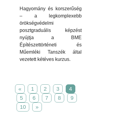
Hagyomány és korszerűség
– a legkomplexebb
örökségvédelmi
posztgraduális képzést
nyújtja a BME
Építészettörténeti és
Műemléki Tanszék által
vezetett kétéves kurzus.
«
1
2
3
4
5
6
7
8
9
10
»