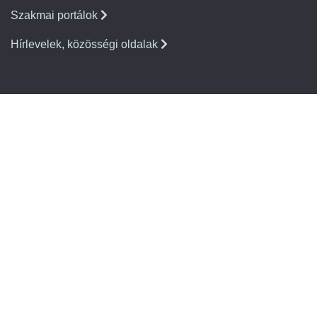
Szakmai portálok
Hírlevelek, közösségi oldalak