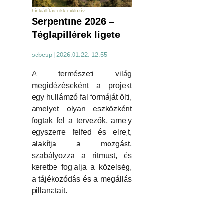
hír kiállítás cikk exkluzív
Serpentine 2026 –
Téglapillérek ligete
sebesp
|
2026.01.22. 12:55
A természeti világ
megidézéseként a projekt
egy hullámzó fal formáját ölti,
amelyet olyan eszközként
fogtak fel a tervezők, amely
egyszerre felfed és elrejt,
alakítja a mozgást,
szabályozza a ritmust, és
keretbe foglalja a közelség,
a tájékozódás és a megállás
pillanatait.