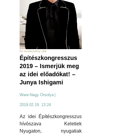
hír rendezvény cikk
Építészkongresszus
2019 – Ismerjük meg
az idei előadókat! –
Junya Ishigami
Ware-Nagy Orsolya
|
2019.02.19. 13:24
Az idei Építészkongresszus
hívószava Keletiek
Nyugaton, nyugatiak