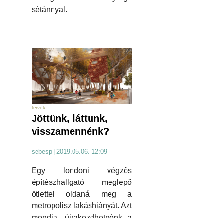
sétánnyal.
tervek
Jöttünk, láttunk,
visszamennénk?
sebesp
|
2019.05.06. 12:09
Egy londoni végzős
építészhallgató meglepő
ötlettel oldaná meg a
metropolisz lakáshiányát. Azt
mondja, újrakezdhetnénk a