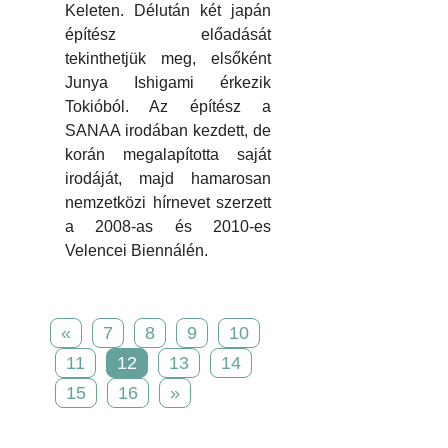
Keleten. Délután két japán
építész előadását
tekinthetjük meg, elsőként
Junya Ishigami érkezik
Tokióból. Az építész a
SANAA irodában kezdett, de
korán megalapította saját
irodáját, majd hamarosan
nemzetközi hírnevet szerzett
a 2008-as és 2010-es
Velencei Biennálén.
«
7
8
9
10
11
12
13
14
15
16
»