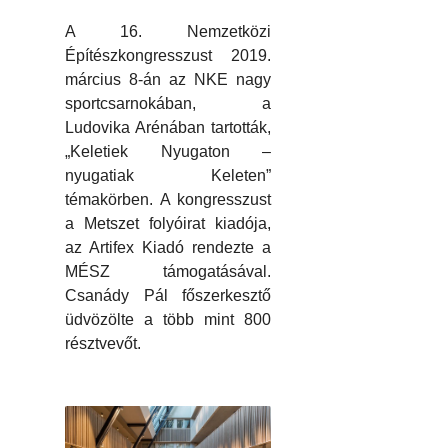
A 16. Nemzetközi
Építészkongresszust 2019.
március 8-án az NKE nagy
sportcsarnokában, a
Ludovika Arénában tartották,
„Keletiek Nyugaton –
nyugatiak Keleten”
témakörben. A kongresszust
a Metszet folyóirat kiadója,
az Artifex Kiadó rendezte a
MÉSZ támogatásával.
Csanády Pál főszerkesztő
üdvözölte a több mint 800
résztvevőt.