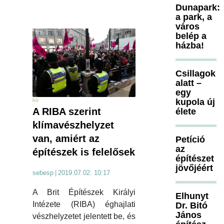
Dunapark:
a park, a
város
belép a
házba!
Csillagok
alatt –
egy
kupola új
hír
A RIBA szerint
élete
klímavészhelyzet
van, amiért az
Petíció
az
építészek is felelősek
építészet
jövőjéért
sebesp
|
2019.07.02. 10:17
A Brit Építészek Királyi
Elhunyt
Intézete (RIBA) éghajlati
Dr. Bitó
János
vészhelyzetet jelentett be, és