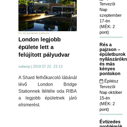
Tervezői
Nap
szeptember
17-én
(MÉK: 2
pont)
hír díj épületek exkluzív
London legjobb
Rés a
épülete lett a
pajzson –
felújított pályudvar
épületburok
nyílászárókn
és más
sebesp
|
2019.07.22. 23:13
kényes
pontokon
A Shard felhőkarcoló lábánál
Építész
lévő London Bridge
Tervezői
Stationnek ítéltéle oda RIBA
Nap október
15-én
a legjobb épületnek járó
(MÉK: 2
elismerést.
pont)
Évtizedes
problémák