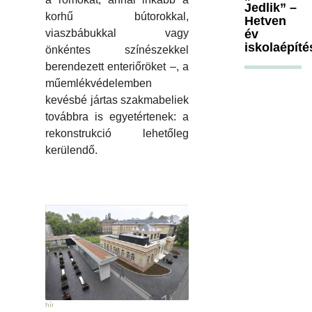
Jedlik” –
korhű bútorokkal,
Hetven
viaszbábukkal vagy
év
iskolaépíté
önkéntes színészekkel
berendezett enteriőröket –, a
műemlékvédelemben
kevésbé jártas szakmabeliek
továbbra is egyetértenek: a
rekonstrukció lehetőleg
kerülendő.
hír