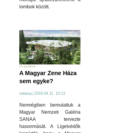
lombok között.
hír épületek
A Magyar Zene Háza
sem egyke?
sebesp
|
2019.04.11. 10:13
Nemrégiben bemutattuk a
Magyar Nemzeti Galéria
SANAA tervezte
hasonmását. A Ligetvédők