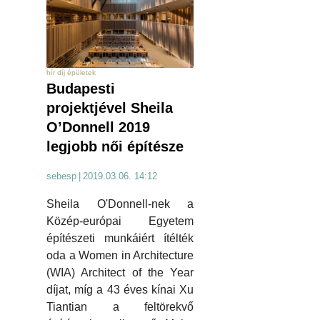
hír díj épületek
Budapesti
projektjével Sheila
O’Donnell 2019
legjobb női építésze
sebesp
|
2019.03.06. 14:12
Sheila O'Donnell-nek a
Közép-európai Egyetem
építészeti munkáiért ítélték
oda a Women in Architecture
(WIA) Architect of the Year
díjat, míg a 43 éves kínai Xu
Tiantian a feltörekvő