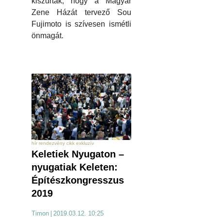
kiszúrták, hogy a Magyar
Zene Házát tervező Sou
Fujimoto is szívesen ismétli
önmagát.
hír rendezvény cikk exkluzív
Keletiek Nyugaton –
nyugatiak Keleten:
Építészkongresszus
2019
Timon
|
2019.03.12. 10:25