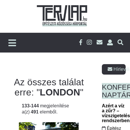
Hírlevél
Az összes találat
KONFE
erre: "
LONDON
"
NAPTÁ
133-144
megjelenítése
Azért a víz
a zűr? –
a(z)
491
elemből.
vízszigetelé
rendszerbe
Építész