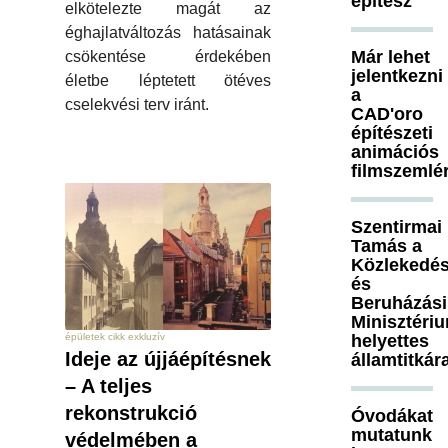
építész
elkötelezte magát az
éghajlatváltozás hatásainak
Már lehet
csökentése érdekében
jelentkezni
életbe léptetett ötéves
a
cselekvési terv iránt.
CAD'oro
építészeti
animációs
filmszemlé
Szentirmai
Tamás a
Közlekedés
és
Beruházási
Minisztéri
épületek cikk exkluzív
helyettes
Ideje az újjáépítésnek
államtitkár
– A teljes
rekonstrukció
Óvodákat
mutatunk
védelmében a