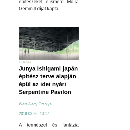
építészeket elismerő Moira
Gemmill díjat kapta.
hír tervek
Junya Ishigami japán
építész terve alapján
épül az idei nyári
Serpentine Pavilon
Ware-Nagy Orsolya
|
2019.02.20. 13:17
A természet és fantázia