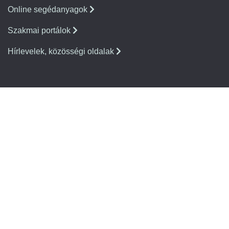
Online segédanyagok
Szakmai portálok
Hírlevelek, közösségi oldalak