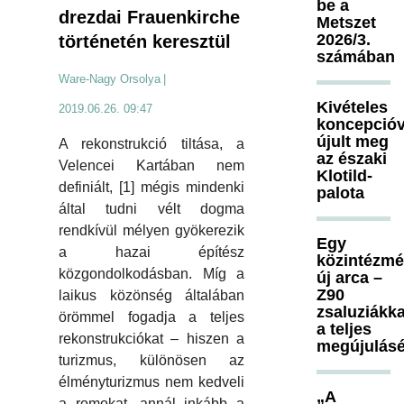
be a
drezdai Frauenkirche
Metszet
2026/3.
történetén keresztül
számában
Ware-Nagy Orsolya
|
Kivételes
2019.06.26. 09:47
koncepcióv
újult meg
A rekonstrukció tiltása, a
az északi
Velencei Kartában nem
Klotild-
definiált, [1] mégis mindenki
palota
által tudni vélt dogma
rendkívül mélyen gyökerezik
Egy
a hazai építész
közintézm
közgondolkodásban. Míg a
új arca –
Z90
laikus közönség általában
zsaluziákka
örömmel fogadja a teljes
a teljes
rekonstrukciókat – hiszen a
megújulásé
turizmus, különösen az
élményturizmus nem kedveli
„A
a romokat, annál inkább a