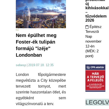
új
kihívásokkal
–
tűzvédelem
2026
Építész
hír
Tervezői
Nem épülhet meg
Nap
november
Foster-ék tulipán
12-én
formájú "izéje"
(MÉK: 2
Londonban
pont)
sebesp
|
2019.07.18. 12:35
London főpolgármestere
megvétózta a City közepébe
tervezett tornyot, mert
szerinte haszontalan ötlet, és
egyébként sem
LEGOL
világszínvonalú a terv.