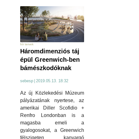
hír tervek
Háromdimenziós táj
épül Greenwich-ben
bámészkodóknak
sebesp
|
2019.05.13. 18:32
Az új Közlekedési Múzeum
pályázatának nyertese, az
amerikai Diller Scofidio +
Renfro Londonban is a
magasba emeli a
gyalogosokat, a Greenwich
félszigeten kanyargó