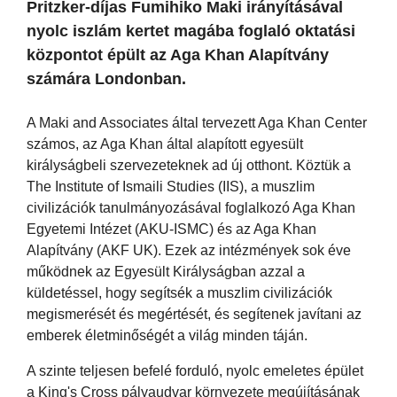
Pritzker-díjas Fumihiko Maki irányításával
nyolc iszlám kertet magába foglaló oktatási
központot épült az Aga Khan Alapítvány
számára Londonban.
A Maki and Associates által tervezett Aga Khan Center
számos, az Aga Khan által alapított egyesült
királyságbeli szervezeteknek ad új otthont. Köztük a
The Institute of Ismaili Studies (IIS), a muszlim
civilizációk tanulmányozásával foglalkozó Aga Khan
Egyetemi Intézet (AKU-ISMC) és az Aga Khan
Alapítvány (AKF UK). Ezek az intézmények sok éve
működnek az Egyesült Királyságban azzal a
küldetéssel, hogy segítsék a muszlim civilizációk
megismerését és megértését, és segítenek javítani az
emberek életminőségét a világ minden táján.
A szinte teljesen befelé forduló, nyolc emeletes épület
a King's Cross pályaudvar környezete megújításának