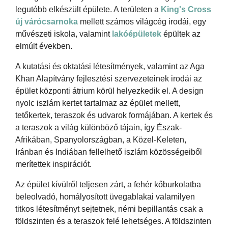
legutóbb elkészült épülete. A területen a
King's Cross
új várócsarnoka
mellett számos világcég irodái, egy
művészeti iskola, valamint
lakóépületek
épültek az
elmúlt években.
A kutatási és oktatási létesítmények, valamint az Aga
Khan Alapítvány fejlesztési szervezeteinek irodái az
épület központi átrium körül helyezkedik el. A design
nyolc iszlám kertet tartalmaz az épület mellett,
tetőkertek, teraszok és udvarok formájában. A kertek és
a teraszok a világ különböző tájain, így Észak-
Afrikában, Spanyolországban, a Közel-Keleten,
Iránban és Indiában fellelhető iszlám közösségeiből
merítettek inspirációt.
Az épület kívülről teljesen zárt, a fehér kőburkolatba
beleolvadó, homályosított üvegablakai valamilyen
titkos létesítményt sejtetnek, némi bepillantás csak a
földszinten és a teraszok felé lehetséges. A földszinten