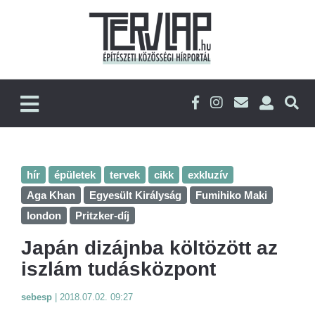
hír
épületek
tervek
cikk
exkluzív
Aga Khan
Egyesült Királyság
Fumihiko Maki
london
Pritzker-díj
Japán dizájnba költözött az
iszlám tudásközpont
sebesp
|
2018.07.02. 09:27