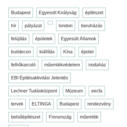
Budapest
Egyesült Királyság
építészet
hír
pályázat
london
beruházás
felújítás
épületek
Egyesült Államok
buildecon
kiállítás
Kína
épület
felhőkarcoló
műemlékvédelem
irodaház
EBI Építésaktivitási Jelentés
Lechner Tudásközpont
Múzeum
eecfa
tervek
ELTINGA
Budapest
rendezvény
belsőépítészet
Finnország
műemlék