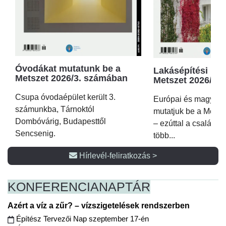
Óvodákat mutatunk be a
Lakásépítési kör
Metszet 2026/3. számában
Metszet 2026/2.
Csupa óvodaépület került 3.
Európai és magyar p
számunkba, Tárnoktól
mutatjuk be a Metsz
Dombóvárig, Budapesttől
– ezúttal a családi 
Sencsenig.
több...
Hírlevél-feliratkozás >
KONFERENCIA
NAPTÁR
Azért a víz a zűr? – vízszigetelések rendszerben
Építész Tervezői Nap szeptember 17-én