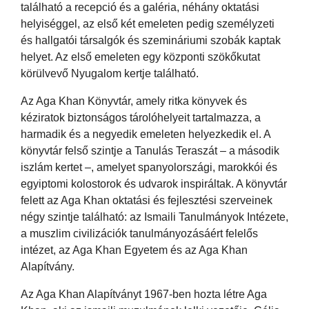
található a recepció és a galéria, néhány oktatási
helyiséggel, az első két emeleten pedig személyzeti
és hallgatói társalgók és szemináriumi szobák kaptak
helyet. Az első emeleten egy központi szökőkutat
körülvevő Nyugalom kertje található.
Az Aga Khan Könyvtár, amely ritka könyvek és
kéziratok biztonságos tárolóhelyeit tartalmazza, a
harmadik és a negyedik emeleten helyezkedik el. A
könyvtár felső szintje a Tanulás Teraszát – a második
iszlám kertet –, amelyet spanyolországi, marokkói és
egyiptomi kolostorok és udvarok inspiráltak. A könyvtár
felett az Aga Khan oktatási és fejlesztési szerveinek
négy szintje található: az Ismaili Tanulmányok Intézete,
a muszlim civilizációk tanulmányozásáért felelős
intézet, az Aga Khan Egyetem és az Aga Khan
Alapítvány.
Az Aga Khan Alapítványt 1967-ben hozta létre Aga