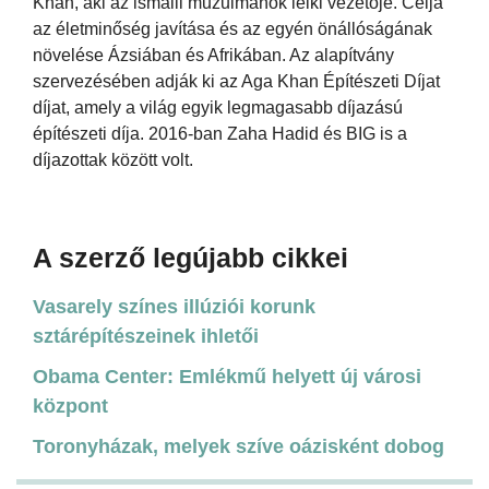
Khan, aki az ismaili muzulmánok lelki vezetője. Célja
az életminőség javítása és az egyén önállóságának
növelése Ázsiában és Afrikában. Az alapítvány
szervezésében adják ki az Aga Khan Építészeti Díjat
díjat, amely a világ egyik legmagasabb díjazású
építészeti díja. 2016-ban Zaha Hadid és BIG is a
díjazottak között volt.
A szerző legújabb cikkei
Vasarely színes illúziói korunk
sztárépítészeinek ihletői
Obama Center: Emlékmű helyett új városi
központ
Toronyházak, melyek szíve oázisként dobog