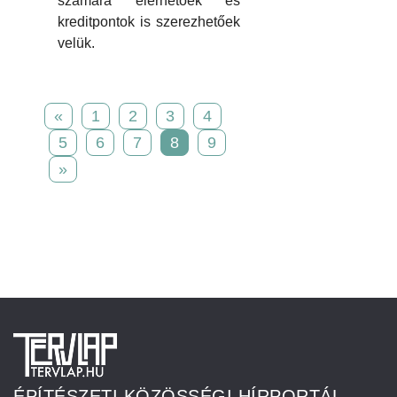
számára elérhetőek és
kreditpontok is szerezhetőek
velük.
«
1
2
3
4
5
6
7
8
9
»
ÉPÍTÉSZETI KÖZÖSSÉGI HÍRPORTÁL