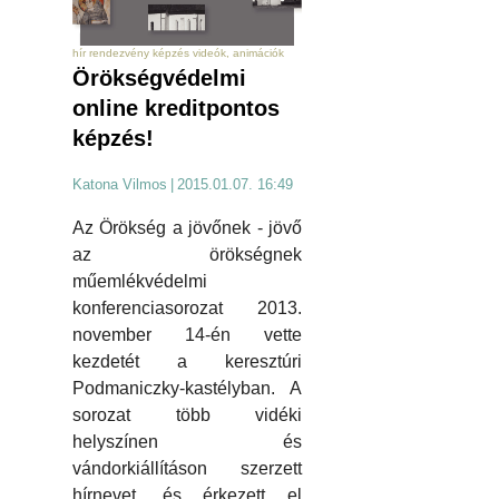
hír rendezvény képzés videók, animációk
Örökségvédelmi
online kreditpontos
képzés!
Katona Vilmos
|
2015.01.07. 16:49
Az Örökség a jövőnek - jövő
az örökségnek
műemlékvédelmi
konferenciasorozat 2013.
november 14-én vette
kezdetét a keresztúri
Podmaniczky-kastélyban. A
sorozat több vidéki
helyszínen és
vándorkiállításon szerzett
hírnevet, és érkezett el