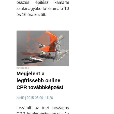
összes építész kamarai
szakmagyakorló számára 10
és 16 óra között.
hír képzés
Megjelent a
legfrissebb online
CPR továbbképzés!
droID
|
2015.03.09. 11:20
Lezárult az idei országos
CPR konferenciasorozat. Az