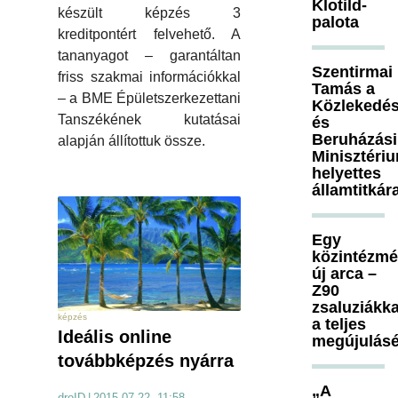
Klotild-
készült képzés 3
palota
kreditpontért felvehető. A
tananyagot – garantáltan
Szentirmai
friss szakmai információkkal
Tamás a
– a BME Épületszerkezettani
Közlekedés
Tanszékének kutatásai
és
Beruházási
alapján állítottuk össze.
Minisztéri
helyettes
államtitkár
Egy
közintézm
új arca –
Z90
zsaluziákka
képzés
a teljes
Ideális online
megújulásé
továbbképzés nyárra
„A
droID
|
2015.07.22. 11:58