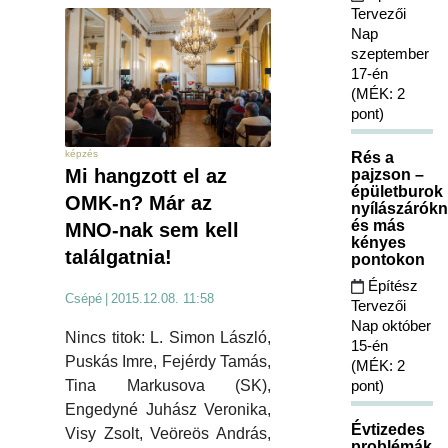
Tervezői
Nap
szeptember
17-én
(MÉK: 2
pont)
képzés
Rés a
Mi hangzott el az
pajzson –
épületburok
OMK-n? Már az
nyílászárókn
és más
MNO-nak sem kell
kényes
találgatnia!
pontokon
Építész
Csépé
|
2015.12.08. 11:58
Tervezői
Nap október
Nincs titok: L. Simon László,
15-én
Puskás Imre, Fejérdy Tamás,
(MÉK: 2
pont)
Tina Markusova (SK),
Engedyné Juhász Veronika,
Évtizedes
Visy Zsolt, Veöreös András,
problémák