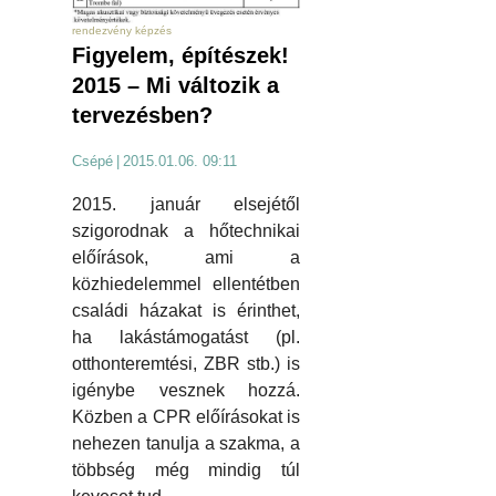
rendezvény képzés
Figyelem, építészek!
2015 – Mi változik a
tervezésben?
Csépé
|
2015.01.06. 09:11
2015. január elsejétől
szigorodnak a hőtechnikai
előírások, ami a
közhiedelemmel ellentétben
családi házakat is érinthet,
ha lakástámogatást (pl.
otthonteremtési, ZBR stb.) is
igénybe vesznek hozzá.
Közben a CPR előírásokat is
nehezen tanulja a szakma, a
többség még mindig túl