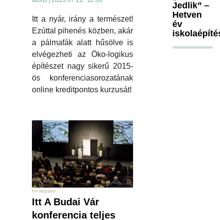
Jedlik” –
Hetven
Itt a nyár, irány a természet!
év
Ezúttal pihenés közben, akár
iskolaépíté
a pálmafák alatt hűsölve is
elvégezheti az Öko-logikus
építészet nagy sikerű 2015-
ös konferenciasorozatának
online kreditpontos kurzusát!
hír képzés
Itt A Budai Vár
konferencia teljes