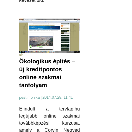
keveset tud.
hír
Ökologikus építés –
új kreditpontos
online szakmai
tanfolyam
pestimonika
|
2014.07.29. 11:41
Elindult a tervlap.hu
legújabb online szakmai
továbbképzési kurzusa,
amely a Corvin Negyed