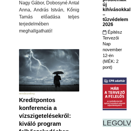
Nagy Gábor, Dobosyné Antal
új
kihívásokkal
Anna, András István, Kőnig
–
Tamás előadása teljes
tűzvédelem
terjedelmében
2026
meghallgatható!
Építész
Tervezői
Nap
november
12-én
(MÉK: 2
pont)
rendezvény
Kreditpontos
konferencia a
vízszigetelésekről:
LEGOL
kiváló program