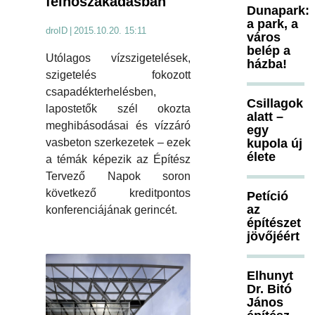
felhőszakadásban
Dunapark:
a park, a
droID
|
2015.10.20. 15:11
város
belép a
Utólagos vízszigetelések,
házba!
szigetelés fokozott
csapadékterhelésben,
Csillagok
lapostetők szél okozta
alatt –
meghibásodásai és vízzáró
egy
kupola új
vasbeton szerkezetek – ezek
élete
a témák képezik az Építész
Tervező Napok soron
következő kreditpontos
Petíció
az
konferenciájának gerincét.
építészet
jövőjéért
Elhunyt
Dr. Bitó
János