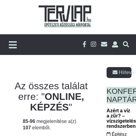
Hírlevél
Az összes találat
KONFE
erre: "
ONLINE,
NAPTÁ
KÉPZÉS
"
Azért a víz
a zűr? –
vízszigetelé
85-96
megjelenítése a(z)
rendszerbe
107
elemből.
Építész