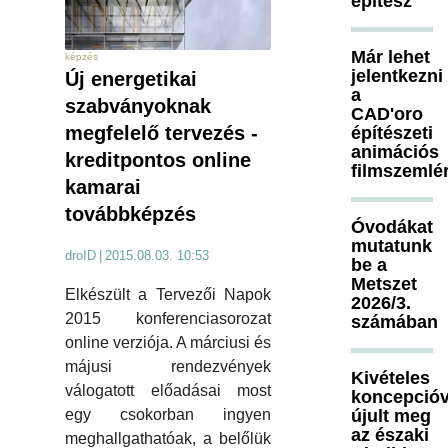
építész
Már lehet
képzés
jelentkezni
Új energetikai
a
szabványoknak
CAD'oro
megfelelő tervezés -
építészeti
animációs
kreditpontos online
filmszemlé
kamarai
továbbképzés
Óvodákat
mutatunk
droID
|
2015.08.03. 10:53
be a
Metszet
Elkészült a Tervezői Napok
2026/3.
2015 konferenciasorozat
számában
online verziója. A márciusi és
májusi rendezvények
Kivételes
válogatott előadásai most
koncepcióv
újult meg
egy csokorban ingyen
az északi
meghallgathatóak, a belőlük