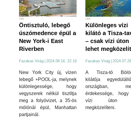
cikk
cikk
Öntisztuló, lebegő
Különleges vízi
úszómedence épül a
kilátó a Tisza-t
New York-i East
– csak vízi úton
Riverben
lehet megközelí
Fazakas Virág
|
2024.08.16. 22:19
Fazakas Virág
|
2024.07.29
New York City új, vízen
A Tisza-tó Bölö
lebegő +POOL-ja, melynek
kilátója egyedülál
különlegessége, hogy
országban, mel
vegyszerek nélkül tisztítja
érdekessége, hogy
meg a folyóvizet, a 35-ös
vízi úton l
mólónál épül, Manhattan
megközelíteni.
partjainál.