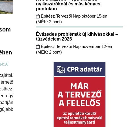
nyílászáróknál és más kényes
pontokon
Építész Tervezői Nap október 15-én
(MÉK: 2 pont)
csom
Évtizedes problémák új kihívásokkal –
tűzvédelem 2026
Építész Tervezői Nap november 12-én
ében
(MÉK: 2 pont)
14:26
jától,
hető
sthez,
ben egy
artján
gújabb