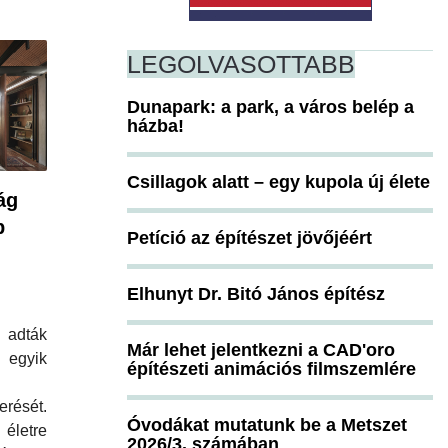
LEGOLVASOTTABB
Dunapark: a park, a város belép a
házba!
Csillagok alatt – egy kupola új élete
ág
b
Petíció az építészet jövőjéért
Elhunyt Dr. Bitó János építész
 adták
Már lehet jelentkezni a CAD'oro
 egyik
építészeti animációs filmszemlére
erését.
Óvodákat mutatunk be a Metszet
 életre
2026/3. számában