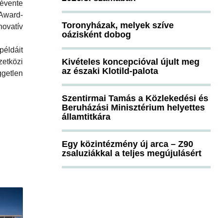
vente
Award-
Toronyházak, melyek szíve
ovatív
oázisként dobog
éldáit
Kivételes koncepcióval újult meg
etközi
az északi Klotild-palota
getlen
Szentirmai Tamás a Közlekedési és
Beruházási Minisztérium helyettes
államtitkára
Egy közintézmény új arca – Z90
zsaluziákkal a teljes megújulásért