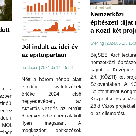
hír díj épületek
Nemzetközi
építészeti díjat
dott
a Közti két proj
cikk
Sterling
|
2024.05.17. 15:
Jól indult az idei év
az építőiparban
BigSEE Architectur
nemzetközi építészet
buildecon
|
2024.05.17. 15:53
kapott a Középülett
Zrt. (KÖZTI) két proje
Nőtt a három hónap alatt
Szlovéniában. A K
elindított kivitelezések
 ha a
Balatonfüredi Kongr
értéke 2024 első
észben
Központtal és a Ves
negyedévében, az
ínéül
Zöld Város projekttel
Aktivitás-Kezdés az elmúlt
pen ez
el az elismerést.
6 negyedévben nem alakult
dden,
ilyen magasan. A
a MOL
megkezdett építkezések
ében