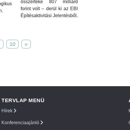
összértéke 807 milliárd
gikus
forint volt – derül ki az EBI
n.
Építésaktivitási Jelentésből.
9
10
»
TERVLAP MENÜ
Hírek
Konferenciaajánló