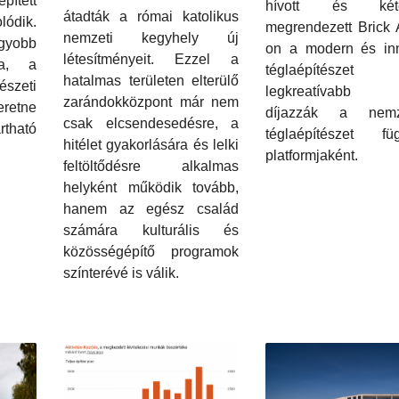
tett
hívott és kété
átadták a római katolikus
lódik.
megrendezett Brick 
nemzeti kegyhely új
gyobb
on a modern és inn
létesítményeit. Ezzel a
ja, a
téglaépítészet
hatalmas területen elterülő
észeti
legkreatívabb p
zarándokközpont már nem
eretne
díjazzák a nemz
csak elcsendesedésre, a
rtható
téglaépítészet füg
hitélet gyakorlására és lelki
platformjaként.
feltöltődésre alkalmas
helyként működik tovább,
hanem az egész család
számára kulturális és
közösségépítő programok
színterévé is válik.