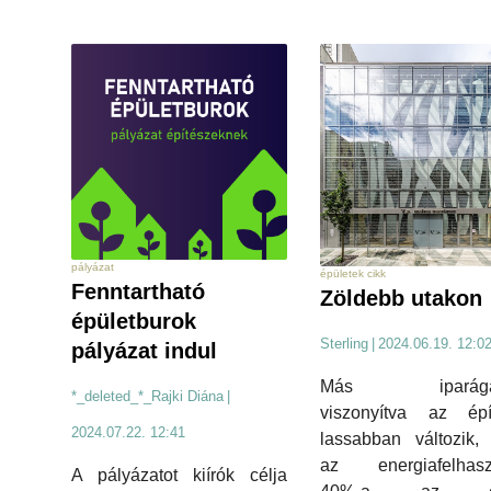
pályázat
épületek cikk
Fenntartható
Zöldebb utakon
épületburok
Sterling
|
2024.06.19. 12:0
pályázat indul
Más iparága
*_deleted_*_Rajki Diána
|
viszonyítva az épít
2024.07.22. 12:41
lassabban változik,
az energiafelhasz
A pályázatot kiírók célja