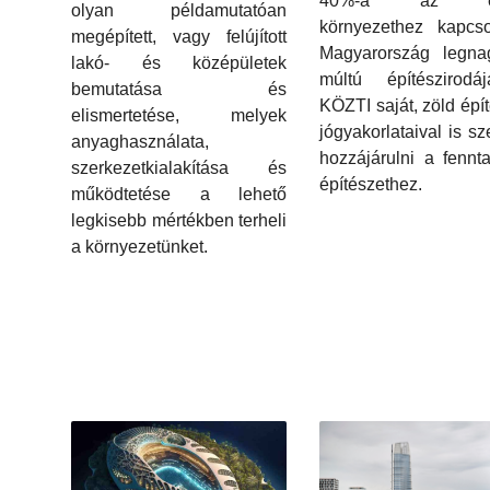
40%-a az épí
olyan példamutatóan
környezethez kapcso
megépített, vagy felújított
Magyarország legna
lakó- és középületek
múltú építészirodá
bemutatása és
KÖZTI saját, zöld épít
elismertetése, melyek
jógyakorlataival is sz
anyaghasználata,
hozzájárulni a fennta
szerkezetkialakítása és
építészethez.
működtetése a lehető
legkisebb mértékben terheli
a környezetünket.