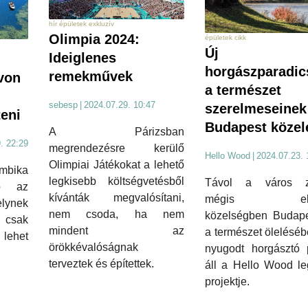
hír épületek exkluzív
Olimpia 2024:
épületek cikk
Új
Ideiglenes
horgászparadi
remekművek
avon
a természet
sebesp
|
2024.07.29. 10:47
szerelmeseinek
teni
Budapest közel
A Párizsban
. 22:29
megrendezésre kerülő
Hello Wood
|
2024.07.23. 
Olimpiai Játékokat a lehető
mbika
legkisebb költségvetésből
Távol a város za
ló az
kívánták megvalósítani,
mégis elér
ynek
nem csoda, ha nem
közelségben Budape
 csak
mindent az
a természet ölelésé
ehet
örökkévalóságnak
nyugodt horgásztó p
terveztek és építettek.
áll a Hello Wood le
projektje.