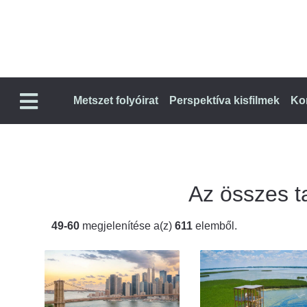
Metszet folyóirat
Perspektíva kisfilmek
Ko
Az összes ta
49-60
megjelenítése a(z)
611
elemből.