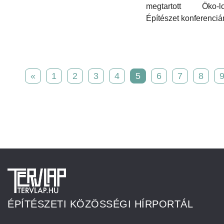
megtartott Öko-lo
Építészet konferenciá
«
1
2
3
4
5
6
7
8
ÉPÍTÉSZETI KÖZÖSSÉGI HÍRPORTÁL