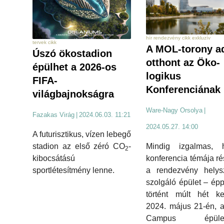
hír rendezvény cikk exkluzív
tervek cikk
A MOL-torony a
Úszó ökostadion
otthont az Öko-
épülhet a 2026-os
logikus
FIFA-
Konferenciának
világbajnokságra
Ware-Nagy Orsolya
|
Fazakas Virág
|
2024.06.03. 11:21
2024.05.27. 14:00
A futurisztikus, vízen lebegő
Mindig izgalmas,
stadion az első zéró CO
-
2
konferencia témája r
kibocsátású
a rendezvény helysz
sportlétesítmény lenne.
szolgáló épület – ép
történt múlt hét ke
2024. május 21-én, 
Campus épület