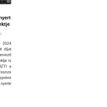
 nyert
ektje
30
e 2024
i díjat
ervező
ktje is
ÖZTI a
esszusi
zprémi
 nyerte