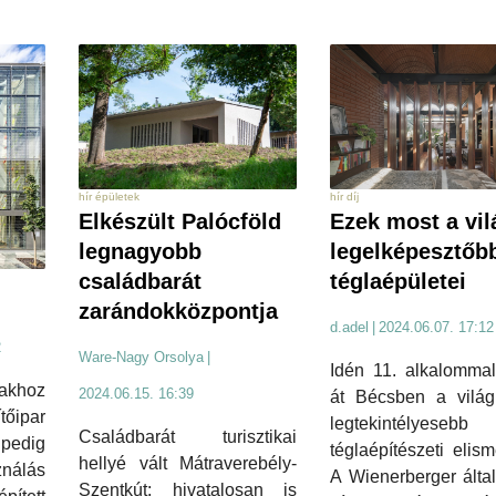
hír díj
hír épületek
Ezek most a vil
Elkészült Palócföld
legelképesztőb
legnagyobb
téglaépületei
családbarát
zarándokközpontja
d.adel
|
2024.06.07. 17:12
2
Ware-Nagy Orsolya
|
Idén 11. alkalommal
khoz
2024.06.15. 16:39
át Bécsben a világ
őipar
legtekintélyesebb
Családbarát turisztikai
 pedig
téglaépítészeti elism
hellyé vált Mátraverebély-
nálás
A Wienerberger által
Szentkút: hivatalosan is