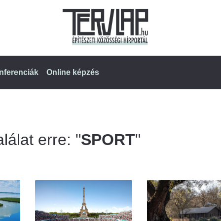
nferenciák
Online képzés
lálat erre: "
SPORT
"