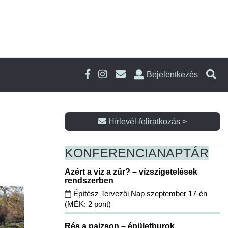
Bejelentkezés
Hírlevél-feliratkozás >
KONFERENCIA
NAPTÁR
Azért a víz a zűr? – vízszigetelések
rendszerben
Építész Tervezői Nap szeptember 17-én
(MÉK: 2 pont)
Rés a pajzson – épületburok