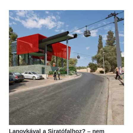
Lanovkával a Siratófalhoz? – nem