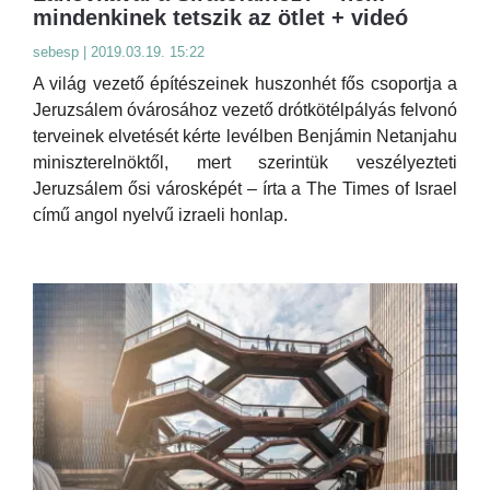
mindenkinek tetszik az ötlet + videó
sebesp | 2019.03.19. 15:22
A világ vezető építészeinek huszonhét fős csoportja a
Jeruzsálem óvárosához vezető drótkötélpályás felvonó
terveinek elvetését kérte levélben Benjámin Netanjahu
miniszterelnöktől, mert szerintük veszélyezteti
Jeruzsálem ősi városképét – írta a The Times of Israel
című angol nyelvű izraeli honlap.