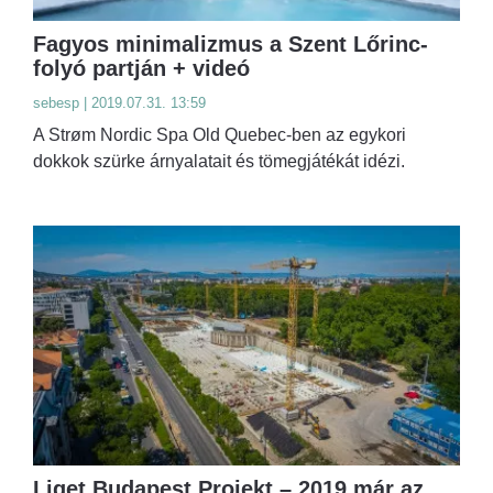
Fagyos minimalizmus a Szent Lőrinc-
folyó partján + videó
sebesp | 2019.07.31. 13:59
A Strøm Nordic Spa Old Quebec-ben az egykori
dokkok szürke árnyalatait és tömegjátékát idézi.
Liget Budapest Projekt – 2019 már az