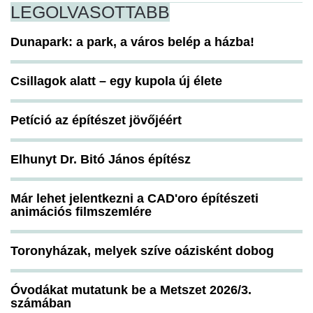
LEGOLVASOTTABB
Dunapark: a park, a város belép a házba!
Csillagok alatt – egy kupola új élete
Petíció az építészet jövőjéért
Elhunyt Dr. Bitó János építész
Már lehet jelentkezni a CAD'oro építészeti
animációs filmszemlére
Toronyházak, melyek szíve oázisként dobog
Óvodákat mutatunk be a Metszet 2026/3.
számában