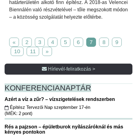
határterületén alkotó finn építész. A 2018-as Velencei
Biennálén való részvételével – tőle megszokott módon
– a közösség szolgálatát helyezte előtérbe.
«
2
3
4
5
6
7
8
9
10
11
»
Hírlevél-feliratkozás >
KONFERENCIA
NAPTÁR
Azért a víz a zűr? – vízszigetelések rendszerben
Építész Tervezői Nap szeptember 17-én
(MÉK: 2 pont)
Rés a pajzson – épületburok nyílászáróknál és más
kényes pontokon