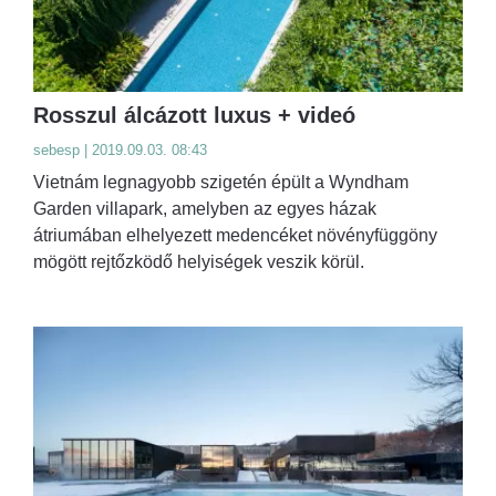
Rosszul álcázott luxus + videó
sebesp | 2019.09.03. 08:43
Vietnám legnagyobb szigetén épült a Wyndham
Garden villapark, amelyben az egyes házak
átriumában elhelyezett medencéket növényfüggöny
mögött rejtőzködő helyiségek veszik körül.