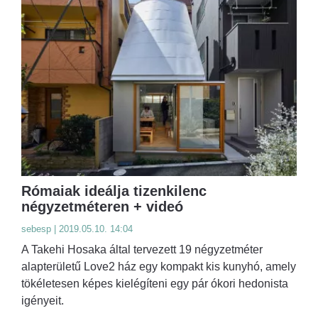
Rómaiak ideálja tizenkilenc
négyzetméteren + videó
sebesp | 2019.05.10. 14:04
A Takehi Hosaka által tervezett 19 négyzetméter
alapterületű Love2 ház egy kompakt kis kunyhó, amely
tökéletesen képes kielégíteni egy pár ókori hedonista
igényeit.