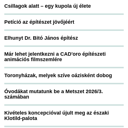
Csillagok alatt – egy kupola új élete
Petíció az építészet jövőjéért
Elhunyt Dr. Bitó János építész
Már lehet jelentkezni a CAD'oro építészeti
animációs filmszemlére
Toronyházak, melyek szíve oázisként dobog
Óvodákat mutatunk be a Metszet 2026/3.
számában
Kivételes koncepcióval újult meg az északi
Klotild-palota