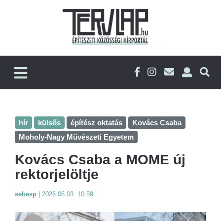
hír
külsős
építész oktatás
Kovács Csaba
Moholy-Nagy Művészeti Egyetem
Kovács Csaba a MOME új
rektorjelöltje
sebesp
|
2026.06.03. 10:59