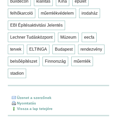
buildecon
kiállítás
Kína
épület
felhőkarcoló
műemlékvédelem
irodaház
EBI Építésaktivitási Jelentés
Lechner Tudásközpont
Múzeum
eecfa
tervek
ELTINGA
Budapest
rendezvény
belsőépítészet
Finnország
műemlék
stadion
Üzenet a szerzőnek
Nyomtatás
Vissza a lap tetejére