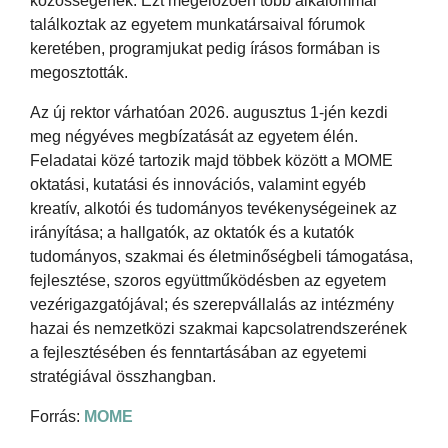
közösségének. Ezt megelőzően több alkalommal
találkoztak az egyetem munkatársaival fórumok
keretében, programjukat pedig írásos formában is
megosztották.
Az új rektor várhatóan 2026. augusztus 1-jén kezdi
meg négyéves megbízatását az egyetem élén.
Feladatai közé tartozik majd többek között a MOME
oktatási, kutatási és innovációs, valamint egyéb
kreatív, alkotói és tudományos tevékenységeinek az
irányítása; a hallgatók, az oktatók és a kutatók
tudományos, szakmai és életminőségbeli támogatása,
fejlesztése, szoros együttműködésben az egyetem
vezérigazgatójával; és szerepvállalás az intézmény
hazai és nemzetközi szakmai kapcsolatrendszerének
a fejlesztésében és fenntartásában az egyetemi
stratégiával összhangban.
Forrás:
MOME