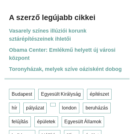
A szerző legújabb cikkei
Vasarely színes illúziói korunk
sztárépítészeinek ihletői
Obama Center: Emlékmű helyett új városi
központ
Toronyházak, melyek szíve oázisként dobog
Budapest
Egyesült Királyság
építészet
hír
pályázat
london
beruházás
felújítás
épületek
Egyesült Államok