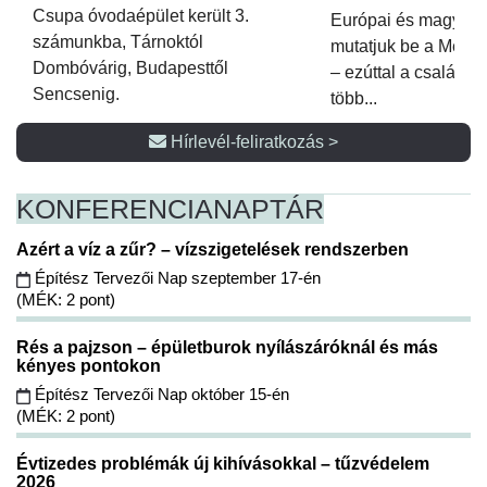
Csupa óvodaépület került 3.
Európai és magyar p
számunkba, Tárnoktól
mutatjuk be a Metsz
Dombóvárig, Budapesttől
– ezúttal a családi 
Sencsenig.
több...
Hírlevél-feliratkozás >
KONFERENCIA
NAPTÁR
Azért a víz a zűr? – vízszigetelések rendszerben
Építész Tervezői Nap szeptember 17-én
(MÉK: 2 pont)
Rés a pajzson – épületburok nyílászáróknál és más
kényes pontokon
Építész Tervezői Nap október 15-én
(MÉK: 2 pont)
Évtizedes problémák új kihívásokkal – tűzvédelem
2026