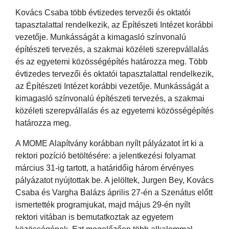
Kovács Csaba több évtizedes tervezői és oktatói
tapasztalattal rendelkezik, az Építészeti Intézet korábbi
vezetője. Munkásságát a kimagasló színvonalú
építészeti tervezés, a szakmai közéleti szerepvállalás
és az egyetemi közösségépítés határozza meg. Több
évtizedes tervezői és oktatói tapasztalattal rendelkezik,
az Építészeti Intézet korábbi vezetője. Munkásságát a
kimagasló színvonalú építészeti tervezés, a szakmai
közéleti szerepvállalás és az egyetemi közösségépítés
határozza meg.
A MOME Alapítvány korábban nyílt pályázatot írt ki a
rektori pozíció betöltésére: a jelentkezési folyamat
március 31-ig tartott, a határidőig három érvényes
pályázatot nyújtottak be. A jelöltek, Jurgen Bey, Kovács
Csaba és Vargha Balázs április 27-én a Szenátus előtt
ismertették programjukat, majd május 29-én nyílt
rektori vitában is bemutatkoztak az egyetem