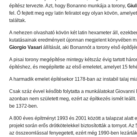
építész tervezte. Azt, hogy Bonanno munkája a torony,
Giu
fel. Ő fejtett meg egy latin feliratot egy olyan kövön, amel
találtak.
A nehezen olvasható kövön két latin hexameter áll, ezek
kutatásainak eredményeit újonnan megjelent könyvében mu
Giorgio Vasari
állítását, aki Bonannót a torony első építőj
A pisai torony megépítése mintegy kétszáz évig tartott hár
építéshez, és megépítette az első emeletet, amelyet 15 feh
A harmadik emelet építésekor 1178-ban az instabil talaj miatt
Csak száz évvel később folytatta a munkálatokat Giovanni 
azonban nem született meg, ezért az építkezés ismét leáll
be 1372-ben.
A 800 éves építményt 1993 és 2001 között a talapzat alatt e
projekt során erős drótkötelekkel biztosították a tornyot. 
az összeomlással fenyegetett, ezért még 1990-ben lezárták a