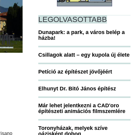
LEGOLVASOTTABB
Dunapark: a park, a város belép a
házba!
Csillagok alatt – egy kupola új élete
Petíció az építészet jövőjéért
Elhunyt Dr. Bitó János építész
Már lehet jelentkezni a CAD'oro
építészeti animációs filmszemlére
Toronyházak, melyek szíve
Pisano
oázisként dobog