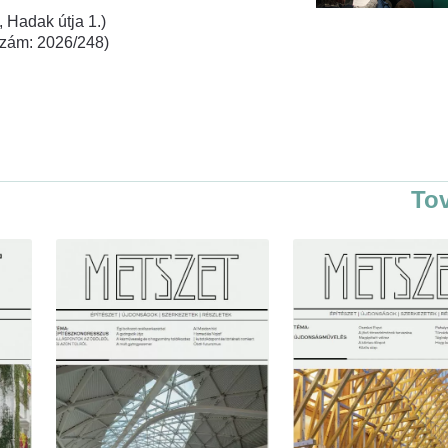
 Hadak útja 1.)
rszám: 2026/248)
To