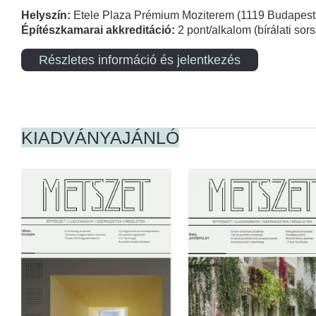
Helyszín:
Etele Plaza Prémium Moziterem (1119 Budapest,
Építészkamarai akkreditáció:
2 pont/alkalom (bírálati so
Részletes információ és jelentkezés
KIADVÁNYAJÁNLÓ