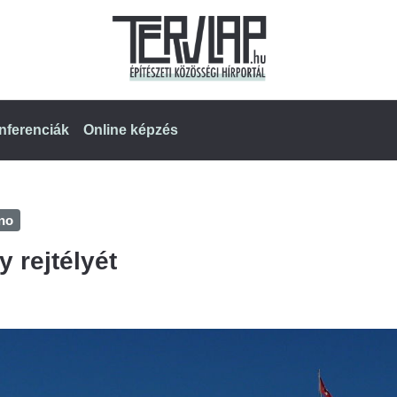
nferenciák
Online képzés
no
y rejtélyét