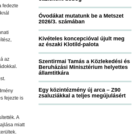
a fedezte
oknál
Óvodákat mutatunk be a Metszet
2026/3. számában
nati
Kivételes koncepcióval újult meg
ítész,
az északi Klotild-palota
á az
Szentirmai Tamás a Közlekedési és
ádokkal.
Beruházási Minisztérium helyettes
államtitkára
st.
Egy közintézmény új arca – Z90
edmény
zsaluziákkal a teljes megújulásért
és fejezte is
tették. A
ajlása miatt
erültek.