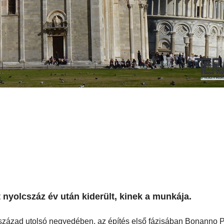
t nyolcszáz év után kiderült, kinek a munkája.
. század utolsó negyedében, az építés első fázisában Bonanno 