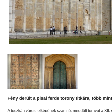
Fény derült a pisai ferde torony titkára, több min
A toszkán város jelképének számító, megdőlt tornyot a XII