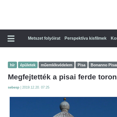
Metszet folyóirat
Perspektíva kisfilmek
Ko
hír
épületek
műemlékvédelem
Pisa
Bonanno Pisa
Megfejtették a pisai ferde toron
sebesp
|
2019.12.20. 07:25