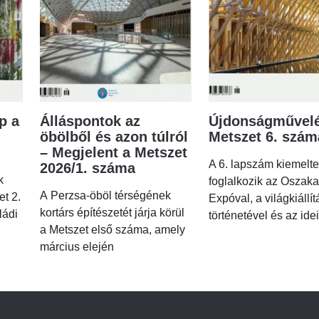
p a
Álláspontok az
Újdonságművelé
öbölből és azon túlról
Metszet 6. szá
– Megjelent a Metszet
A 6. lapszám kiemelt
2026/1. száma
k
foglalkozik az Oszaka
A Perzsa-öböl térségének
et 2.
Expóval, a világkiállí
kortárs építészetét járja körül
ládi
történetével és az idei
a Metszet első száma, amely
március elején