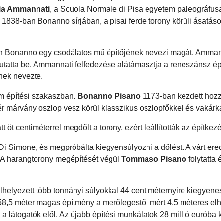
lia Ammannati
, a Scuola Normale di Pisa egyetem paleográfus
yet 1838-ban Bonanno sírjában, a pisai ferde torony körüli ásatás
ben Bonanno egy csodálatos mű építőjének nevezi magát. Amman
tatta be. Ammannati felfedezése alátámasztja a reneszánsz ép
ének nevezte.
om építési szakaszban.
Bonanno Pisano
1173-ban kezdett hozz
ér márvány oszlop vesz körül klasszikus oszlopfőkkel és vakárk
 öt centiméterrel megdőlt a torony, ezért leállították az építkezé
Di Simone, és megpróbálta kiegyensúlyozni a dőlést. A várt er
t. A harangtorony megépítését végül
Tommaso Pisano
folytatta 
lhelyezett több tonnányi súlyokkal 44 centiméternyire kiegyenesí
Az 58,5 méter magas építmény a merőlegestől mért 4,5 méteres elh
 látogatók elől. Az újabb építési munkálatok 28 millió euróba k