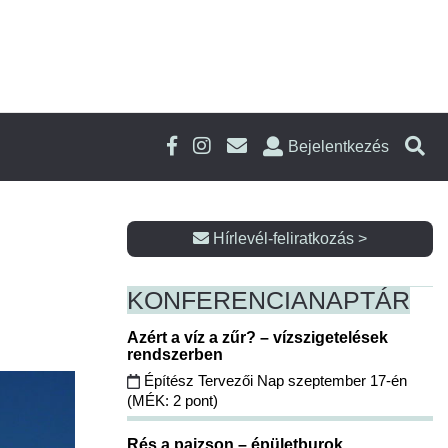
Bejelentkezés
Hírlevél-feliratkozás >
KONFERENCIA
NAPTÁR
Azért a víz a zűr? – vízszigetelések
rendszerben
Építész Tervezői Nap szeptember 17-én
(MÉK: 2 pont)
Rés a pajzson – épületburok