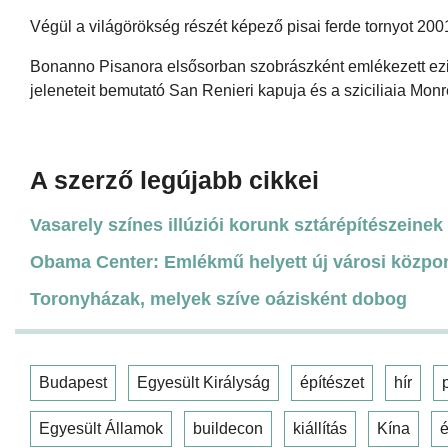
Végül a világörökség részét képező pisai ferde tornyot 2001
Bonanno Pisanora elsősorban szobrászként emlékezett ezi
jeleneteit bemutató San Renieri kapuja és a sziciliaia Mon
A szerző legújabb cikkei
Vasarely színes illúziói korunk sztárépítészeinek 
Obama Center: Emlékmű helyett új városi közpo
Toronyházak, melyek szíve oázisként dobog
Budapest
Egyesült Királyság
építészet
hír
Egyesült Államok
buildecon
kiállítás
Kína
é