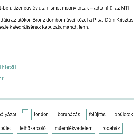
-ben, tizenegy év után ismét megnyitották – adta hírül az MTI.
dáig az utókor. Bronz domborművei közül a Pisai Dóm Krisztus
reale katedrálisának kapuzata maradt fenn.
ihletői
nt
pályázat
london
beruházás
felújítás
épületek
pület
felhőkarcoló
műemlékvédelem
irodaház