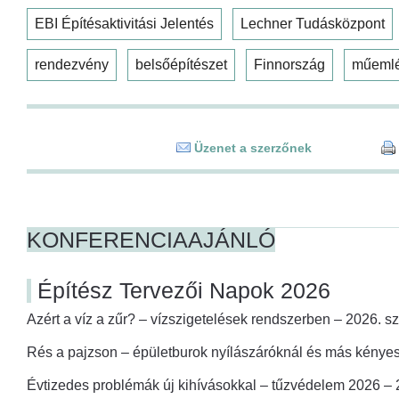
EBI Építésaktivitási Jelentés
Lechner Tudásközpont
rendezvény
belsőépítészet
Finnország
műeml
Üzenet a szerzőnek
KONFERENCIAAJÁNLÓ
Építész Tervezői Napok 2026
Azért a víz a zűr? – vízszigetelések rendszerben – 2026. s
Rés a pajzson – épületburok nyílászáróknál és más kényes
Évtizedes problémák új kihívásokkal – tűzvédelem 2026 –