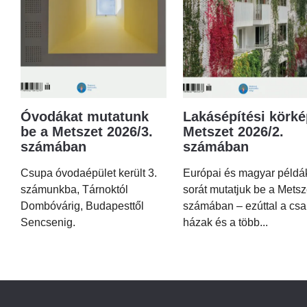
Óvodákat mutatunk
Lakásépítési körké
be a Metszet 2026/3.
Metszet 2026/2.
számában
számában
Csupa óvodaépület került 3.
Európai és magyar példá
számunkba, Tárnoktól
sorát mutatjuk be a Metsz
Dombóvárig, Budapesttől
számában – ezúttal a csa
Sencsenig.
házak és a több...