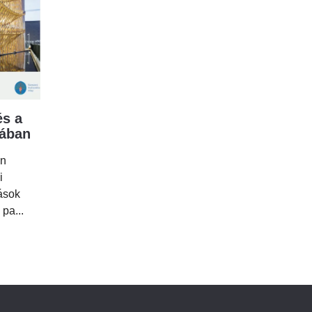
s a
mában
en
i
tások
 pa...