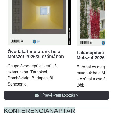
Óvodákat mutatunk be a
Lakásépítési kör
Metszet 2026/3. számában
Metszet 2026/2.
Csupa óvodaépület került 3.
Európai és magyar p
számunkba, Tárnoktól
mutatjuk be a Metsz
Dombóvárig, Budapesttől
– ezúttal a családi 
Sencsenig.
több...
Hírlevél-feliratkozás >
KONFERENCIA
NAPTÁR