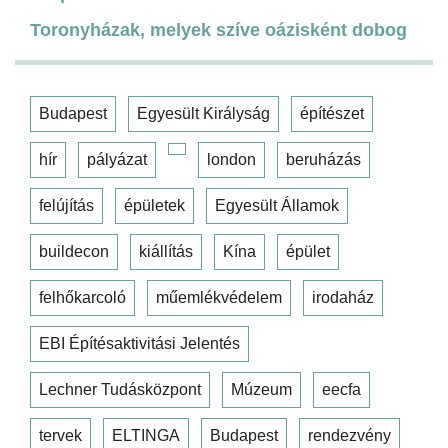
Toronyházak, melyek szíve oázisként dobog
Budapest
Egyesült Királyság
építészet
hír
pályázat
london
beruházás
felújítás
épületek
Egyesült Államok
buildecon
kiállítás
Kína
épület
felhőkarcoló
műemlékvédelem
irodaház
EBI Építésaktivitási Jelentés
Lechner Tudásközpont
Múzeum
eecfa
tervek
ELTINGA
Budapest
rendezvény