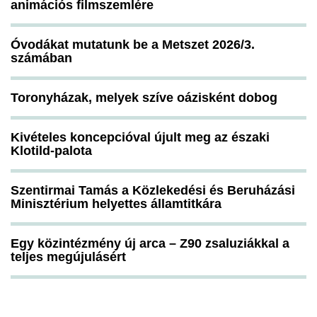
animációs filmszemlére
Óvodákat mutatunk be a Metszet 2026/3.
számában
Toronyházak, melyek szíve oázisként dobog
Kivételes koncepcióval újult meg az északi
Klotild-palota
Szentirmai Tamás a Közlekedési és Beruházási
Minisztérium helyettes államtitkára
Egy közintézmény új arca – Z90 zsaluziákkal a
teljes megújulásért