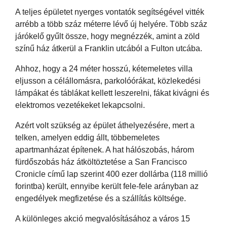
A teljes épületet nyerges vontatók segítségével vitték
arrébb a több száz méterre lévő új helyére. Több száz
járókelő gyűlt össze, hogy megnézzék, amint a zöld
színű ház átkerül a Franklin utcából a Fulton utcába.
Ahhoz, hogy a 24 méter hosszú, kétemeletes villa
eljusson a célállomásra, parkolóórákat, közlekedési
lámpákat és táblákat kellett leszerelni, fákat kivágni és
elektromos vezetékeket lekapcsolni.
Azért volt szükség az épület áthelyezésére, mert a
telken, amelyen eddig állt, többemeletes
apartmanházat építenek. A hat hálószobás, három
fürdőszobás ház átköltöztetése a San Francisco
Cronicle című lap szerint 400 ezer dollárba (118 millió
forintba) került, ennyibe került fele-fele arányban az
engedélyek megfizetése és a szállítás költsége.
A különleges akció megvalósításához a város 15