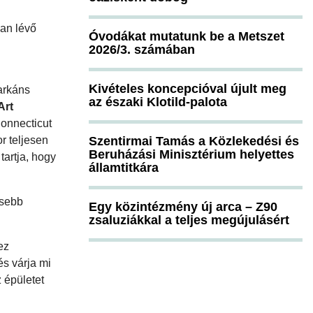
an lévő
Óvodákat mutatunk be a Metszet
2026/3. számában
Kivételes koncepcióval újult meg
arkáns
az északi Klotild-palota
Art
Connecticut
or teljesen
Szentirmai Tamás a Közlekedési és
Beruházási Minisztérium helyettes
tartja, hogy
államtitkára
isebb
Egy közintézmény új arca – Z90
zsaluziákkal a teljes megújulásért
ez
és várja mi
z épületet