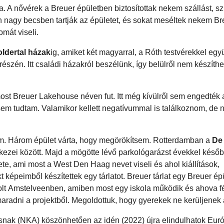
a. A nővérek a Breuer épületben biztosítottak nekem szállást, s
 nagy becsben tartják az épületet, és sokat meséltek nekem Bre
mát viseli.
ldertal házak
ig, amiket két magyarral, a Róth testvérekkel együt
részén. Itt családi házakról beszélünk, így belülről nem készíth
most Breuer Lakehouse néven fut. Itt még kívülről sem engedték
i sem tudtam. Valamikor kellett negatívummal is találkoznom, de
m. Három épület várta, hogy megörökítsem. Rotterdamban a
De 
 kezei között. Majd a mögötte lévő parkológarázst évekkel későb
te, ami most a West Den Haag nevet viseli és ahol kiállítások,
t képeimből készítettek egy tárlatot. Breuer tárlat egy Breuer é
lt
Amstelveenben, amiben most egy iskola működik és ahova f
aradni a projektből. Megoldottuk, hogy gyerekek ne kerüljenek
ásnak (NKA) köszönhetően az idén (2022) újra elindulhatok Eur