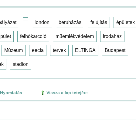
pályázat
london
beruházás
felújítás
épületek
pület
felhőkarcoló
műemlékvédelem
irodaház
Múzeum
eecfa
tervek
ELTINGA
Budapest
ék
stadion
Nyomtatás
Vissza a lap tetejére