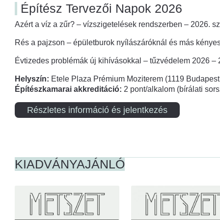
Építész Tervezői Napok 2026
Azért a víz a zűr? – vízszigetelések rendszerben – 2026. s
Rés a pajzson – épületburok nyílászáróknál és más kényes
Évtizedes problémák új kihívásokkal – tűzvédelem 2026 –
Helyszín:
Etele Plaza Prémium Moziterem (1119 Budapest,
Építészkamarai akkreditáció:
2 pont/alkalom (bírálati so
Részletes információ és jelentkezés
KIADVÁNYAJÁNLÓ