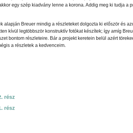
akkor egy szép kiadvány lenne a korona. Addig meg ki tudja a p
k alapján Breuer mindig a részleteket dolgozta ki először és az
ten kívül legtöbbször konstruktív fotókat készítek; így amíg Breu
zet bontom részleteire. Bár a projekt keretein belül azért törek
mégis a részletek a kedvenceim.
. rész
. rész