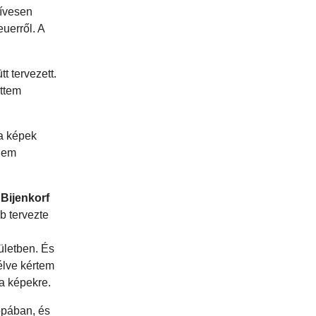
zívesen
uerről. A
t tervezett.
ettem
 a képek
 nem
Bijenkorf
b tervezte
pületben. És
élve kértem
 a képekre.
ópában, és