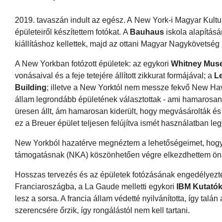
2019. tavaszán indult az egész. A New York-i Magyar Kultu
épületeiről készítettem fotókat. A
Bauhaus
iskola alapításá
kiállításhoz kellettek, majd az ottani Magyar Nagykövetség
A New Yorkban fotózott épületek: az egykori
Whitney Mus
vonásaival és a feje tetejére állított zikkurat formájával; a
L
Building
; illetve a New Yorktól nem messze fekvő New Ha
állam legrondább épületének választottak - ami hamarosan (2
üresen állt, ám hamarosan kiderült, hogy megvásárolták és a
ez a Breuer épület teljesen felújítva ismét használatban l
New Yorkból hazatérve megnéztem a lehetőségeimet, hogya
támogatásnak (NKA) köszönhetően végre elkezdhettem öná
Hosszas tervezés és az épületek fotózásának engedélyezte
Franciaroszágba, a La Gaude melletti egykori
IBM Kutató
lesz a sorsa. A francia állam védetté nyilvánította, így tal
szerencsére őrzik, így rongálástól nem kell tartani.