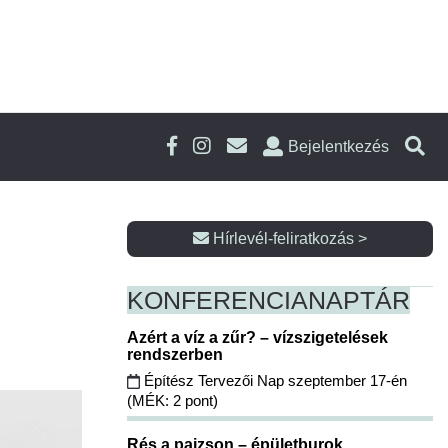
Bejelentkezés
Hírlevél-feliratkozás >
KONFERENCIA
NAPTÁR
Azért a víz a zűr? – vízszigetelések
rendszerben
Építész Tervezői Nap szeptember 17-én
(MÉK: 2 pont)
Rés a pajzson – épületburok