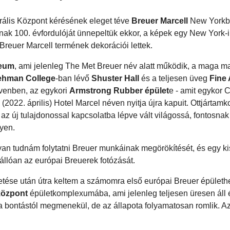
rális Központ kérésének eleget téve
Breuer Marcell
New Yorkb
nak 100. évfordulóját ünnepeltük ekkor, a képek egy New York-i
 Breuer Marcell termének dekorációi lettek.
eum
, ami jelenleg The Met Breuer név alatt működik, a maga m
ehman College
-ban lévő
Shuster Hall
és a teljesen üveg
Fine 
venben, az egykori
Armstrong Rubber épület
e - amit egykor 
022. április) Hotel Marcel néven nyitja újra kapuit. Ottjártamk
z új tulajdonossal kapcsolatba lépve vált világossá, fontosnak 
egyen.
n tudnám folytatni Breuer munkáinak megörökítését, és egy k
llóan az európai Breuerek fotózását.
tése után útra keltem a számomra első európai Breuer épületh
központ
épületkomplexumába, ami jelenleg teljesen üresen áll 
án a bontástól megmenekül, de az állapota folyamatosan romlik. A