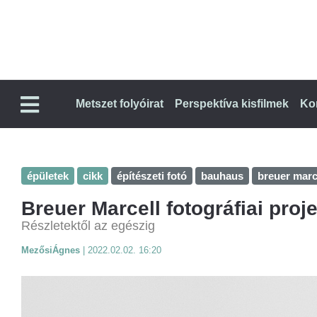
Metszet folyóirat
Perspektíva kisfilmek
Ko
épületek
cikk
építészeti fotó
bauhaus
breuer marc
Breuer Marcell fotográfiai proj
Részletektől az egészig
MezősiÁgnes
|
2022.02.02. 16:20