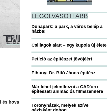
LEGOLVASOTTABB
Dunapark: a park, a város belép a
házba!
Csillagok alatt – egy kupola új élete
Petíció az építészet jövőjéért
Elhunyt Dr. Bitó János építész
Már lehet jelentkezni a CAD'oro
építészeti animációs filmszemlére
l és hova
Toronyházak, melyek szíve
oázisként dobog