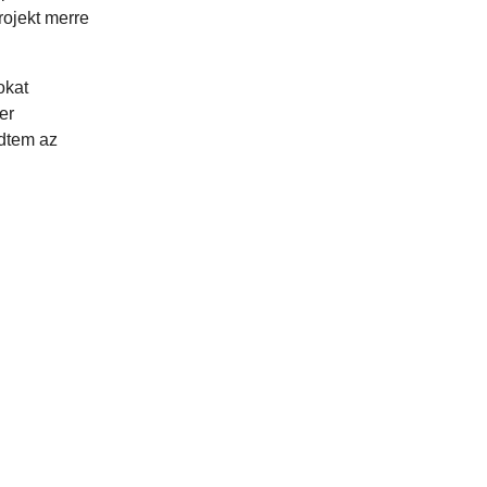
rojekt merre
okat
er
edtem az