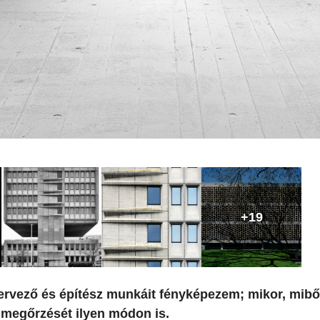
+19
tervező és építész munkáit fényképezem; mikor, mibő
 megőrzését ilyen módon is.