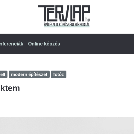
nferenciák
Online képzés
ell
modern építészet
fotóz
ektem