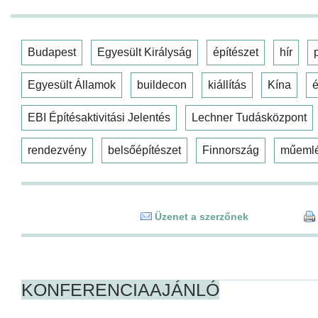
Budapest
Egyesült Királyság
építészet
hír
Egyesült Államok
buildecon
kiállítás
Kína
é
EBI Építésaktivitási Jelentés
Lechner Tudásközpont
rendezvény
belsőépítészet
Finnország
műeml
Üzenet a szerzőnek
KONFERENCIAAJÁNLÓ