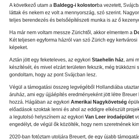
A következő utam a
Baldegg-i kolostor
ba vezetett, Svájcb
láttak és nekem ez volt a mennyország, szó szerint. Nagyon
teljes berendezés és belsőépítészeti munka is az ő kezenyo
Ha már nem voltam messze Zürichtől, akkor elmentem a
Do
Két teljesen egyforma házról van szó Zürich egy kertvárosi 
képeket.
Aztán jött egy feketeleves, az egykori
Staehelin ház
, ami 
készítését, és mivel elzárt területen fekszik, még trükközn
gondoltam, hogy az pont Svájcban lesz.
Végül a támogatási összeg legvégéből Hollandiába utazta
áruház, ami egy újjáépítés eredményeként jött létre Breuer
hozzá. Hágában az egykori
Amerikai Nagykövetség
épüle
előadások szoktak lenni és ahol az eddigre elkészült projek
a legutolsó helyszínem az egykori
Van Leer irodaépület
vo
engedélyt, de végül ők közölték, hogy nem szeretnének kim
2020-ban fotóztam utoljára Breuert, de egy újabb támogat